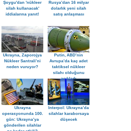
Şoygu'dan 'nükleer
Rusya’dan 16 milyar
silah kullanacak'
dolarlık yeni silah
iddialarına yanıt!
satış anlaşması
Ukrayna, Zaporojya
Putin, ABD’nin
Nükleer Santrali’ni
Avrupa’da kaç adet
neden vuruyor?
taktiksel nükleer
silahı olduğunu
açıkladı
Ukrayna
Interpol: Ukrayna’da
operasyonunda 100.
silahlar karaborsaya
gün: Ukrayna’ya
düşecek
gönderilen silahlar