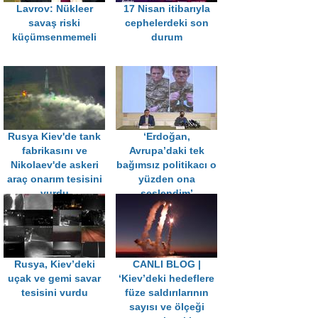
Lavrov: Nükleer
17 Nisan itibarıyla
savaş riski
cephelerdeki son
küçümsenmemeli
durum
Rusya Kiev'de tank
‘Erdoğan,
fabrikasını ve
Avrupa’daki tek
Nikolaev'de askeri
bağımsız politikacı o
araç onarım tesisini
yüzden ona
vurdu
seslendim’
Rusya, Kiev’deki
CANLI BLOG |
uçak ve gemi savar
‘Kiev’deki hedeflere
tesisini vurdu
füze saldırılarının
sayısı ve ölçeği