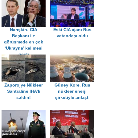
Narışkin: CIA
Eski CIA ajanı Rus
Başkanı ile
vatandaşı oldu
görüşmede en çok
‘Ukrayna’ kelimesi
geçti
Zaporojye Nükleer
Güney Kore, Rus
Santraline İHA’lı
nükleer enerji
saldırı!
şirketiyle anlaştı