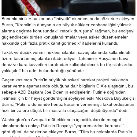
Bununla birlikte bu konuda "ihtiyatlı" olunmasını da sözlerine ekleyen
Burns, "Kremlin'in dünyanın en büyük nükleer cephaneliğini yüksek
alarma geçirme konusundaki "retorik duruşuna" rağmen, bu endişeyi
güçlendirecek türden konuşlandırmalar veya askeri düzenlemeler
hakkında çok fazla pratik kanıt görmedik" ifadelerini kullandı.
Taktik ve düşük verimli nükleer silahlar, savaş alanında kullanılmak
üzere tasarlanmış olanları ifade ediyor. Tahminler Rusya'nın hava,
deniz ve kara kuvvetleri tarafından kullanılabilecek bu tür silahlardan
yaklaşık 2 bin adet bulundurduğu yönünde.
Geçen kasımda Putin'in büyük bir askeri harekat projesi hakkında
karar verme aşamasında olduğuna dair bilgilerin CIA'e ulaştığını, bu
sebeple ABD Başkanı Joe Biden'ın endişelerini Putin'e doğrudan
iletmesi için bir heyet gönderdiğini söyleyen eski Moskova Büyükelçisi
Burns, "Putin o dönemde henüz kararını vermemişti fakat ordusunun
hızlı bir zafere düşük bir masrafla ulaşacağını düşünüyordu" dedi.
Washington'un Avrupalı müttefiklerinin iç politikaları ile meşgul
olmalarından dolayı Putin'in Rusya'yı "yaptırımlardan korunaklı"
gördüğünü de sözlerine ekleyen Burns, "Tüm bu noktalarda Putin'in