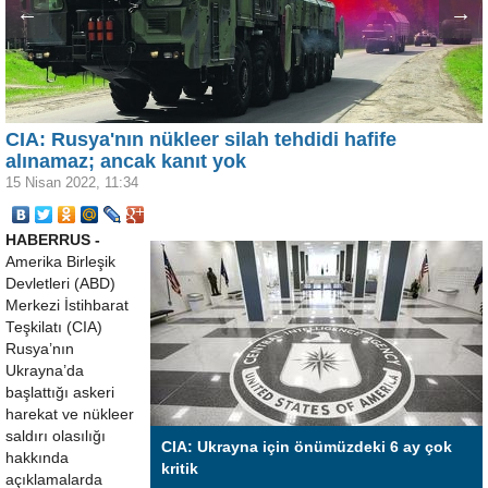
←
→
CIA: Rusya'nın nükleer silah tehdidi hafife
alınamaz; ancak kanıt yok
15 Nisan 2022, 11:34
HABERRUS -
Amerika Birleşik
Devletleri (ABD)
Merkezi İstihbarat
Teşkilatı (CIA)
Rusya’nın
Ukrayna’da
başlattığı askeri
harekat ve nükleer
saldırı olasılığı
CIA: Ukrayna için önümüzdeki 6 ay çok
hakkında
kritik
açıklamalarda