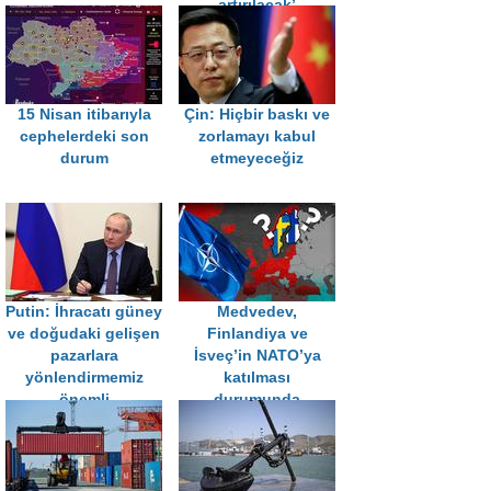
artırılacak’
15 Nisan itibarıyla
Çin: Hiçbir baskı ve
cephelerdeki son
zorlamayı kabul
durum
etmeyeceğiz
Putin: İhracatı güney
Medvedev,
ve doğudaki gelişen
Finlandiya ve
pazarlara
İsveç’in NATO’ya
yönlendirmemiz
katılması
önemli
durumunda
olacakları sıraladı