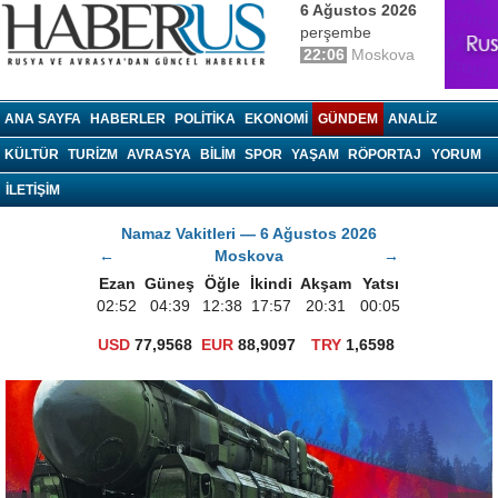
6 Ağustos 2026
perşembe
22:06
Moskova
haberrus.ru
ANA SAYFA
HABERLER
POLITIKA
EKONOMI
GÜNDEM
ANALIZ
KÜLTÜR
TURIZM
AVRASYA
BILIM
SPOR
YAŞAM
RÖPORTAJ
YORUM
İLETİŞİM
Namaz Vakitleri — 6 Ağustos 2026
←
Moskova
→
Ezan
Güneş
Öğle
İkindi
Akşam
Yatsı
02:52
04:39
12:38
17:57
20:31
00:05
USD
77,9568
EUR
88,9097
TRY
1,6598