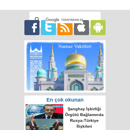
En çok okunan
Rusya'da hatalı celp
için itiraz e-devlet
(gosuslugi)
üzerinden
yapılacak!