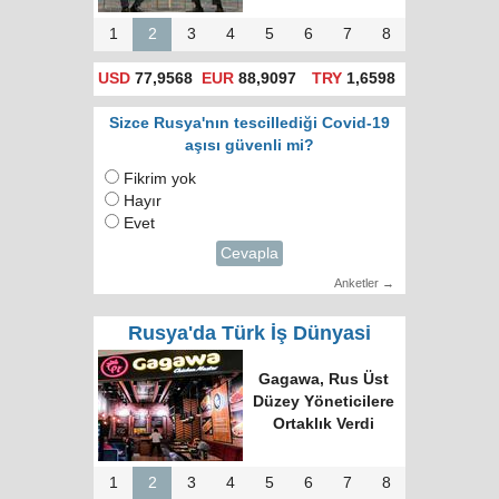
1
2
3
4
5
6
7
8
USD
77,9568
EUR
88,9097
TRY
1,6598
Sizce Rusya'nın tescillediği Covid-19
aşısı güvenli mi?
Fikrim yok
Hayır
Evet
Cevapla
Anketler →
Rusya'da Türk İş Dünyasi
Türk Dünyasında
Tek Bilgi Alanı
Hedefi: Bişkek
Zirvesi ve Yeni
İnsiyatifler
1
2
3
4
5
6
7
8