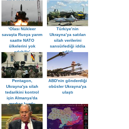
ne kadar etkili?
‘Olası Nükleer
Türkiye’nin
savaşta Rusya yarım
Ukrayna’ya satılan
saatte NATO
silah verilerini
ülkelerini yok
sansürlediği iddia
edebilir’
edildi
Pentagon,
ABD'nin gönderdiği
Ukrayna'ya silah
obüsler Ukrayna'ya
tedarikini kontrol
ulaştı
için Almanya'da
merkez kurdu