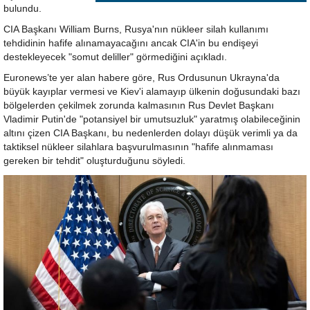
bulundu.
CIA Başkanı William Burns, Rusya'nın nükleer silah kullanımı
tehdidinin hafife alınamayacağını ancak CIA'in bu endişeyi
destekleyecek "somut deliller" görmediğini açıkladı.
Euronews’te yer alan habere göre, Rus Ordusunun Ukrayna'da
büyük kayıplar vermesi ve Kiev'i alamayıp ülkenin doğusundaki bazı
bölgelerden çekilmek zorunda kalmasının Rus Devlet Başkanı
Vladimir Putin'de "potansiyel bir umutsuzluk" yaratmış olabileceğinin
altını çizen CIA Başkanı, bu nedenlerden dolayı düşük verimli ya da
taktiksel nükleer silahlara başvurulmasının "hafife alınmaması
gereken bir tehdit" oluşturduğunu söyledi.