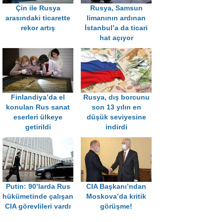
Çin ile Rusya
Rusya, Samsun
arasındaki ticarette
limanının ardınan
rekor artış
İstanbul’a da ticari
hat açıyor
Finlandiya’da el
Rusya, dış borcunu
konulan Rus sanat
son 13 yılın en
eserleri ülkeye
düşük seviyesine
getirildi
indirdi
Putin: 90’larda Rus
CIA Başkanı’ndan
hükümetinde çalışan
Moskova’da kritik
CIA görevlileri vardı
görüşme!