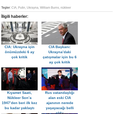
Tegler:
CIA
,
Putin
,
Ukrayna
,
William Burns
,
nükleer
İligili haberler:
CIA: Ukrayna için
CIA Başkanı:
önümüzdeki 6 ay
Ukrayna’daki
çok kritik
çatışmalar için bu 6
ay çok kritik
Kıyamet Saati,
Rus vatandaşlığı
Nükleer Son’a
alan eski CIA
1947’den beri ilk kez
ajanının nerede
bu kadar yaklaştı
yaşayacağı belli
oldu