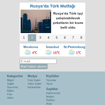
Rusya’da Türk Mutfağı
Moskova’nın en
büyük kültür
merkezinde “Türk
Kahvesi Gecesi”
düzenlendi
1
2
3
4
5
6
7
8
Moskova
İstanbul
St.Petersburg
4℃
15℃
1℃
Kategoriler
Medya
Kişilikler
Bilişim
Foto Galeri
Yorumlar
Sağlık
Video Galeri
Yazar
Savunma
Karikatürler
Sayfalar
Eğitim
Hakkımızda
Foto
İletişim
Video
Reklam
Arşiv