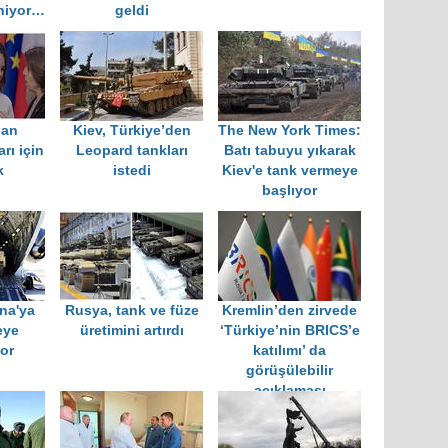
niyor…
geldi
dan
Kiev, Türkiye’den
The New York Times:
rı için
Leopard tankları
Batı tabuyu yıkarak
k
istedi
Kiev'e tank vermeye
başlıyor
na'ya
Rusya, tank ve füze
Kremlin’den zirvede
eye
üretimini artırdı
‘Türkiye’nin BRICS’e
yor
katılımı’ da
görüşülebilir
açıklaması