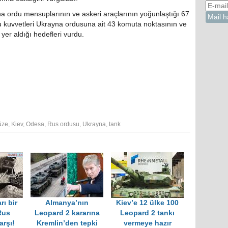
a ordu mensuplarının ve askeri araçlarının yoğunlaştığı 67
 kuvvetleri Ukrayna ordusuna ait 43 komuta noktasının ve
yer aldığı hedefleri vurdu.
üze
,
Kiev
,
Odesa
,
Rus ordusu
,
Ukrayna
,
tank
rı bir
Almanya’nın
Kiev’e 12 ülke 100
Rus
Leopard 2 kararına
Leopard 2 tankı
arşı!
Kremlin’den tepki
vermeye hazır