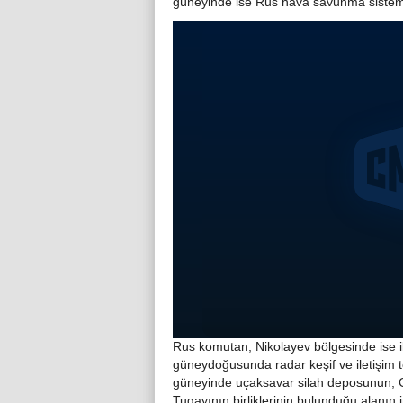
güneyinde ise Rus hava savunma sistemle
Rus komutan, Nikolayev bölgesinde ise i
güneydoğusunda radar keşif ve iletişim 
güneyinde uçaksavar silah deposunun, G
Tugayının birliklerinin bulunduğu alanın 