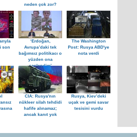
neden çok zor?
arıyla
‘Erdoğan,
The Washington
i son
Avrupa’daki tek
Post: Rusya ABD'ye
bağımsız politikacı o
nota verdi
yüzden ona
seslendim’
ol
CIA: Rusya'nın
Rusya, Kiev’deki
ransız
nükleer silah tehdidi
uçak ve gemi savar
rasına
hafife alınamaz;
tesisini vurdu
ancak kanıt yok