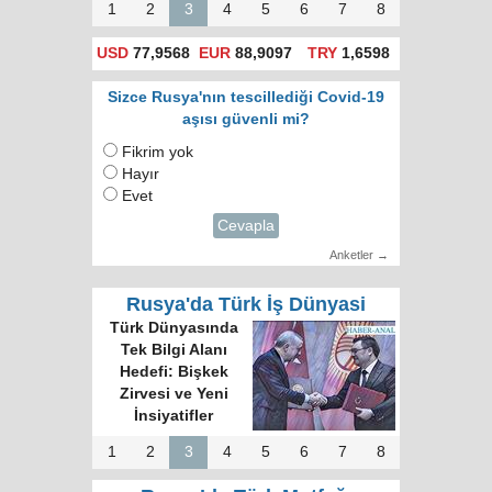
1
2
3
4
5
6
7
8
USD
77,9568
EUR
88,9097
TRY
1,6598
Sizce Rusya'nın tescillediği Covid-19
aşısı güvenli mi?
Fikrim yok
Hayır
Evet
Cevapla
Anketler →
Rusya'da Türk İş Dünyasi
Türk Dünyasında
Tek Bilgi Alanı
Hedefi: Bişkek
Zirvesi ve Yeni
İnsiyatifler
1
2
3
4
5
6
7
8