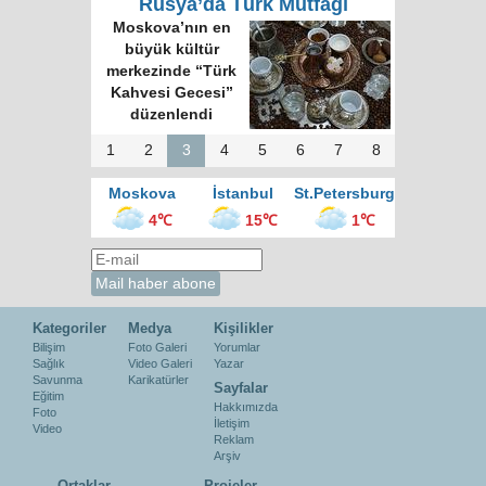
Rusya’da Türk Mutfağı
Moskova’nın en
büyük kültür
merkezinde “Türk
Kahvesi Gecesi”
düzenlendi
1
2
3
4
5
6
7
8
Moskova
İstanbul
St.Petersburg
4℃
15℃
1℃
Kategoriler
Medya
Kişilikler
Bilişim
Foto Galeri
Yorumlar
Sağlık
Video Galeri
Yazar
Savunma
Karikatürler
Sayfalar
Eğitim
Hakkımızda
Foto
İletişim
Video
Reklam
Arşiv
Ortaklar
Projeler