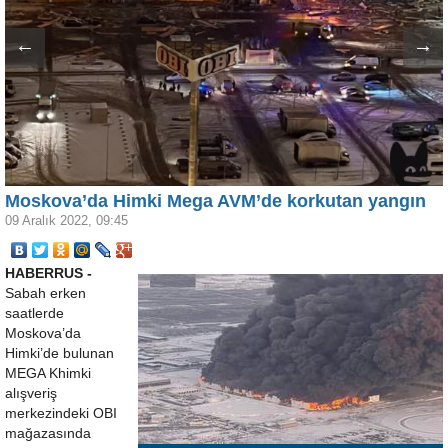
←
→
Moskova’da Himki Mega AVM’de korkutan yangın
09 Aralık 2022, 09:45
HABERRUS -
Sabah erken
saatlerde
Moskova’da
Himki’de bulunan
MEGA Khimki
alışveriş
merkezindeki OBI
mağazasında