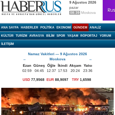
9 Ağustos 2026
pazar
08:39
Moskova
haberrus.ru
ANA SAYFA
HABERLER
POLITIKA
EKONOMI
GÜNDEM
ANALIZ
KÜLTÜR
TURIZM
AVRASYA
BILIM
SPOR
YAŞAM
RÖPORTAJ
YORUM
İLETİŞİM
Namaz Vakitleri — 9 Ağustos 2026
←
Moskova
→
Ezan
Güneş
Öğle
İkindi
Akşam
Yatsı
02:59
04:45
12:37
17:53
20:24
23:36
USD
77,9568
EUR
88,9097
TRY
1,6598