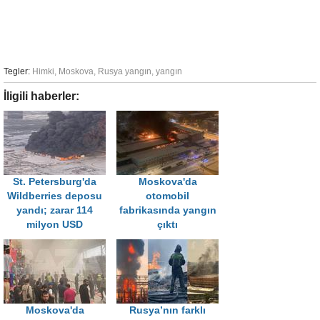
Tegler:
Himki
,
Moskova
,
Rusya yangın
,
yangın
İligili haberler:
St. Petersburg'da
Moskova'da
Wildberries deposu
otomobil
yandı; zarar 114
fabrikasında yangın
milyon USD
çıktı
Moskova'da
Rusya’nın farklı