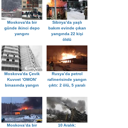
Moskova'da bir
Sibirya’da yaşlı
günde ikinci depo
bakım evinde çıkan
yangını
yangında 22 kişi
öldü
Moskova'da Çevik
Rusya’da petrol
Kuvvet ‘OMON’
rafinerisinde yangın
binasında yangın
çıktı: 2 ölü, 5 yaralı
Moskova’da bir
10 Aralık: