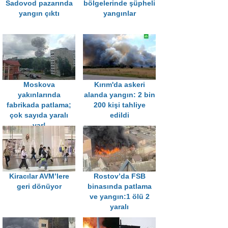
Sadovod pazarında
bölgelerinde şüpheli
yangın çıktı
yangınlar
Moskova
Kırım'da askeri
yakınlarında
alanda yangın: 2 bin
fabrikada patlama;
200 kişi tahliye
çok sayıda yaralı
edildi
var!
Kiracılar AVM’lere
Rostov’da FSB
geri dönüyor
binasında patlama
ve yangın:1 ölü 2
yaralı