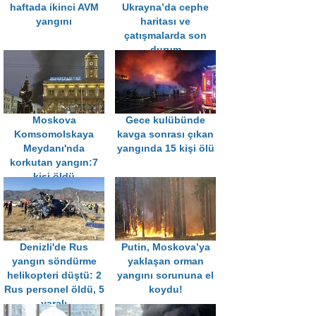
haftada ikinci AVM
Ukrayna’da cephe
yangını
haritası ve
çatışmalarda son
durum
Moskova
Gece kulübünde
Komsomolskaya
kavga sonrası çıkan
Meydanı'nda
yangında 15 kişi ölü
korkutan yangın:7
kişi öldü
Denizli'de Rus
Putin, Moskova’ya
yangın söndürme
yaklaşan orman
helikopteri düştü: 2
yangını sorununa el
Rus personel öldü, 5
koydu!
yaralı