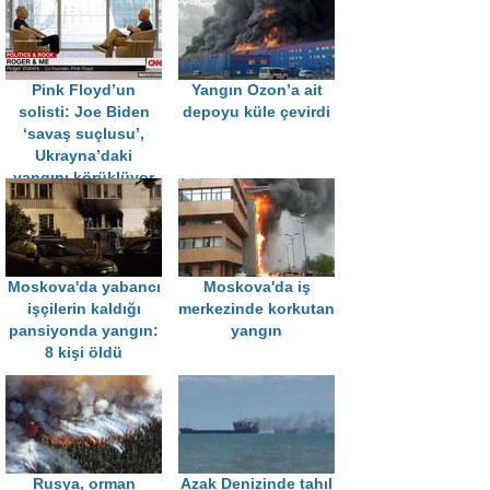
Pink Floyd’un
Yangın Ozon’a ait
solisti: Joe Biden
depoyu küle çevirdi
‘savaş suçlusu’,
Ukrayna’daki
yangını körüklüyor
Moskova'da yabancı
Moskova'da iş
işçilerin kaldığı
merkezinde korkutan
pansiyonda yangın:
yangın
8 kişi öldü
Rusya, orman
Azak Denizinde tahıl