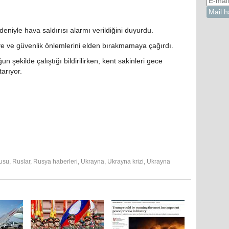
deniyle hava saldırısı alarmı verildiğini duyurdu.
meye ve güvenlik önlemlerini elden bırakmamaya çağırdı.
şekilde çalıştığı bildirilirken, kent sakinleri gece
arıyor.
usu
,
Ruslar
,
Rusya haberleri
,
Ukrayna
,
Ukrayna krizi
,
Ukrayna