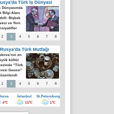
usya'da Türk İş Dünyasi
k Dünyasında
k Bilgi Alanı
defi: Bişkek
rvesi ve Yeni
nsiyatifler
2
3
4
5
6
7
8
Rusya’da Türk Mutfağı
kova’nın en
üyük kültür
ezinde “Türk
vesi Gecesi”
üzenlendi
2
3
4
5
6
7
8
kova
İstanbul
St.Petersburg
4℃
15℃
1℃