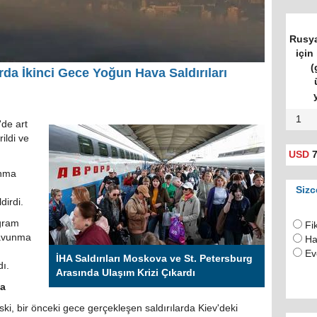
Rusya
için 
(
da İkinci Gece Yoğun Hava Saldırıları
1
de art
ildi ve
USD
7
unma
Sizc
dirdi.
egram
Fi
savunma
Ha
Ev
İHA Saldırıları Moskova ve St. Petersburg
dı.
Arasında Ulaşım Krizi Çıkardı
ta
ki, bir önceki gece gerçekleşen saldırılarda Kiev'deki