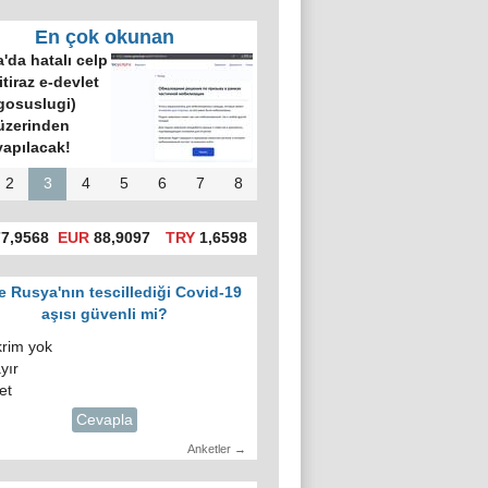
En çok okunan
'da hatalı celp
itiraz e-devlet
gosuslugi)
üzerinden
yapılacak!
2
3
4
5
6
7
8
7,9568
EUR
88,9097
TRY
1,6598
e Rusya'nın tescillediği Covid-19
aşısı güvenli mi?
krim yok
yır
et
Cevapla
Anketler →