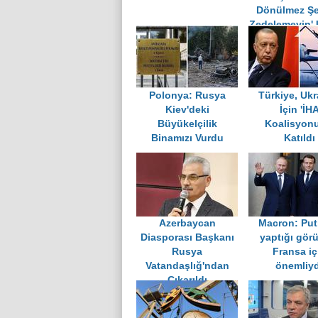
Dönülmez Şe
Zedelemeyin' 
Polonya: Rusya
Türkiye, Uk
Kiev'deki
İçin 'İH
Büyükelçilik
Koalisyonu
Binamızı Vurdu
Katıldı
Azerbaycan
Macron: Puti
Diasporası Başkanı
yaptığı gör
Rusya
Fransa iç
Vatandaşlığ'ndan
önemliyd
Çıkarıldı