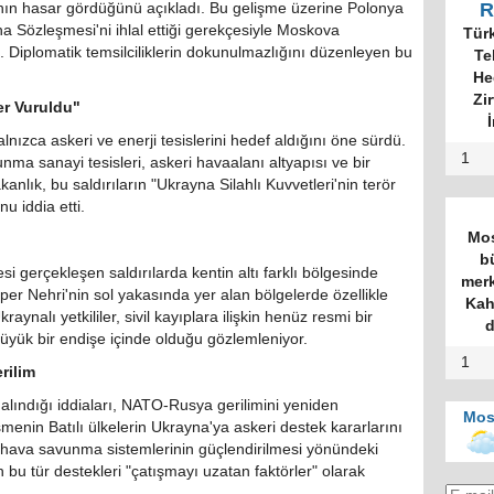
R
ının hasar gördüğünü açıkladı. Bu gelişme üzerine Polonya
na Sözleşmesi'ni ihlal ettiği gerekçesiyle Moskova
Tür
di. Diplomatik temsilciliklerin dokunulmazlığını düzenleyen bu
Te
He
Zi
er Vuruldu"
İ
nızca askeri ve enerji tesislerini hedef aldığını öne sürdü.
1
nma sanayi tesisleri, askeri havaalanı altyapısı ve bir
akanlık, bu saldırıların "Ukrayna Silahlı Kuvvetleri'nin terör
u iddia etti.
Mos
b
 gerçekleşen saldırılarda kentin altı farklı bölgesinde
merk
per Nehri'nin sol yakasında yer alan bölgelerde özellikle
Kah
raynalı yetkililer, sivil kayıplara ilişkin henüz resmi bir
d
üyük bir endişe içinde olduğu gözlemleniyor.
1
rilim
 alındığı iddiaları, NATO-Rusya gerilimini yeniden
Mos
şmenin Batılı ülkelerin Ukrayna'ya askeri destek kararlarını
 hava savunma sistemlerinin güçlendirilmesi yönündeki
 bu tür destekleri "çatışmayı uzatan faktörler" olarak