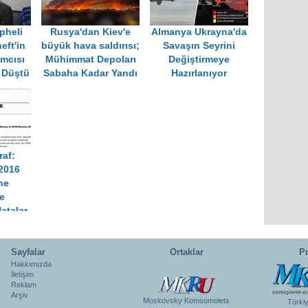
pheli
Rusya'dan Kiev'e
Almanya Ukrayna'da
eft'in
büyük hava saldırısı;
Savaşın Seyrini
mcısı
Mühimmat Depoları
Değiştirmeye
n Düştü
Sabaha Kadar Yandı
Hazırlanıyor
raf:
2016
ne
e
atalar
Sayfalar
Ortaklar
Pr
Hakkımızda
İletişim
Reklam
Arşiv
Moskovsky Komsomolets
Türki