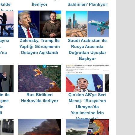
kilde
İlerliyor
Saldırıları' Planlıyor
Uyarısı
rayna
Zelensky, Trump İle
Suudi Arabistan ile
A
Yaptığı Görüşmenin
Rusya Arasında
'na
Detayını Açıklandı
Doğrudan Uçuşlar
Başlıyor
n ile
Rus Birlikleri
Çin'den AB'ye Sert
üşme
Harkov'da ilerliyor
Mesaj: "Rusya'nın
in
Ukrayna'da
i
Yenilmesine İzin
Veremeyiz"