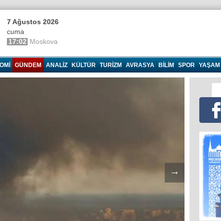
7 Ağustos 2026
cuma
17:02
Moskova
OMI
GÜNDEM
ANALIZ
KÜLTÜR
TURIZM
AVRASYA
BILIM
SPOR
YAŞAM
→