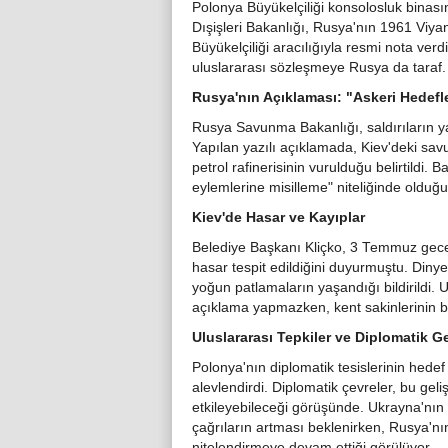
Polonya Büyükelçiliği konsolosluk binas
Dışişleri Bakanlığı, Rusya'nın 1961 Viya
Büyükelçiliği aracılığıyla resmi nota ver
uluslararası sözleşmeye Rusya da taraf.
Rusya'nın Açıklaması: "Askeri Hedefl
Rusya Savunma Bakanlığı, saldırıların yal
Yapılan yazılı açıklamada, Kiev'deki savu
petrol rafinerisinin vurulduğu belirtildi. B
eylemlerine misilleme" niteliğinde olduğun
Kiev'de Hasar ve Kayıplar
Belediye Başkanı Kliçko, 3 Temmuz gecesi
hasar tespit edildiğini duyurmuştu. Dinye
yoğun patlamaların yaşandığı bildirildi. Uk
açıklama yapmazken, kent sakinlerinin b
Uluslararası Tepkiler ve Diplomatik Ge
Polonya'nın diplomatik tesislerinin hedef
alevlendirdi. Diplomatik çevreler, bu geli
etkileyebileceği görüşünde. Ukrayna'nın
çağrıların artması beklenirken, Rusya'nın
nitelendirmeye devam ettiği görülüyor.