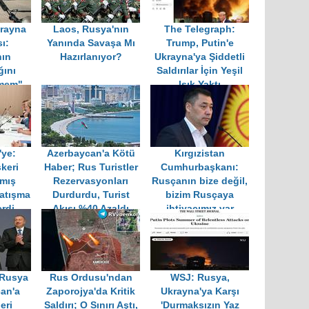
rayna
Laos, Rusya'nın
The Telegraph:
ı:
Yanında Savaşa Mı
Trump, Putin'e
nın
Hazırlanıyor?
Ukrayna'ya Şiddetli
ını
Saldırılar İçin Yeşil
emem"
Işık Yaktı
'ye:
Azerbaycan'a Kötü
Kırgızistan
keri
Haber; Rus Turistler
Cumhurbaşkanı:
pmış
Rezervasyonları
Rusçanın bize değil,
çatışma
Durdurdu, Turist
bizim Rusçaya
erdi
Akışı %40 Azaldı
ihtiyacımız var
 Rusya
Rus Ordusu'ndan
WSJ: Rusya,
an'a
Zaporojya'da Kritik
Ukrayna'ya Karşı
Geri
Saldırı; O Sınırı Aştı,
'Durmaksızın Yaz