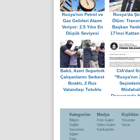
Rusya'nın Petrol ve
Rusya'da Şü
Gaz Gelirleri Alarm
Ölüm: Transn
Veriyor: 2.5 Yılın En
Başkan Yardı
Düşük Seviyesi
17'inci Katta
Bakü, Azeri Suputnik
CIA'danl İti
Çalışanlarını Serbest
"Rusya'nın 
Bıraktı, 2 Rus
Seçimleri
Vatandaşı Tutuklu
Müdahal
Dosyasında H
Yapıldı"
Kategoriler
Medya
Kişilikler
Bilişim
Foto Galeri
Yorumlar
Sağlık
Video Galeri
Yazar
Savunma
Karikatürler
Eğitim
Foto