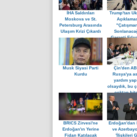
İHA Saldırıları
Trump'tan Uk
Moskova ve St.
Açıklamas
Petersburg Arasında
"Çatışma
Ulaşım Krizi Çıkardı
Sonlanacağ
Garanti Ed
Musk Siyasi Parti
Çin'den AB
Kurdu
Rusya'ya as
yardım ya
olsaydık, bu 
çoktan bit
BRICS Zirvesi'ne
Erdoğan'dan
Erdoğan'ın Yerine
ve Azerbayc
Fidan Katılacak
'İlişkileri 