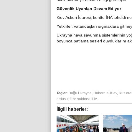
Güvenlik Uyarıları Devam Ediyor
Kiev Askeri İdaresi, kentte İHA tehdidi ne
Yetkililer, vatandaşları sığınaklara git
Ukrayna hava savunma sistemlerinin yoğun 
boyunca patlama sesleri duyduklarını akt
Tegler:
Doğu Ukrayna
,
Haberrus
,
Kiev
,
Rus ord
ordusu
,
füze saldırısı
,
İHA
İligili haberler: