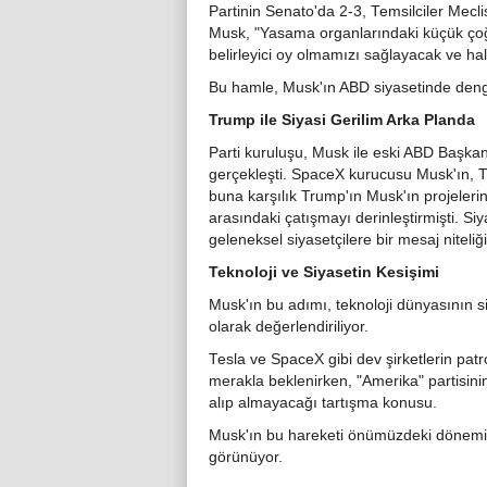
Partinin Senato'da 2-3, Temsilciler Mecl
Musk, "Yasama organlarındaki küçük çoğu
belirleyici oy olmamızı sağlayacak ve hal
Bu hamle, Musk'ın ABD siyasetinde deng
Trump ile Siyasi Gerilim Arka Planda
Parti kuruluşu, Musk ile eski ABD Başka
gerçekleşti. SpaceX kurucusu Musk'ın, T
buna karşılık Trump'ın Musk'ın projelerin
arasındaki çatışmayı derinleştirmişti. S
geleneksel siyasetçilere bir mesaj niteliği 
Teknoloji ve Siyasetin Kesişimi
Musk'ın bu adımı, teknoloji dünyasının 
olarak değerlendiriliyor.
Tesla ve SpaceX gibi dev şirketlerin pat
merakla beklenirken, "Amerika" partisini
alıp almayacağı tartışma konusu.
Musk'ın bu hareketi önümüzdeki dönemin 
görünüyor.