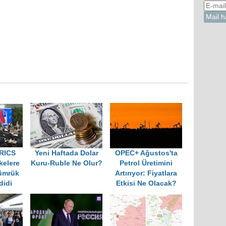
BRICS
Yeni Haftada Dolar
OPEC+ Ağustos'ta
kelere
Kuru-Ruble Ne Olur?
Petrol Üretimini
ümrük
Artırıyor: Fiyatlara
didi
Etkisi Ne Olacak?