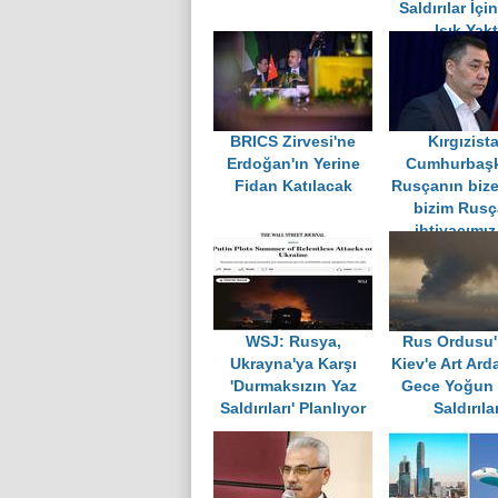
Saldırılar İçi
Işık Yakt
BRICS Zirvesi'ne
Kırgızist
Erdoğan'ın Yerine
Cumhurbaşk
Fidan Katılacak
Rusçanın bize
bizim Rus
ihtiyacımız
WSJ: Rusya,
Rus Ordusu
Ukrayna'ya Karşı
Kiev'e Art Arda
'Durmaksızın Yaz
Gece Yoğun
Saldırıları' Planlıyor
Saldırılar