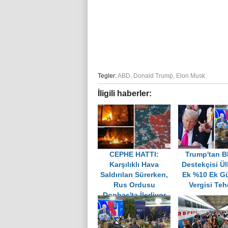
Tegler:
ABD
,
Donald Trump
,
Elon Musk
İligili haberler:
CEPHE HATTI:
Trump'tan 
Karşılıklı Hava
Destekçisi Ül
Saldırıları Sürerken,
Ek %10 Ek G
Rus Ordusu
Vergisi Teh
Donbas'ta İlerliyor