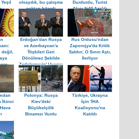
n Yeşil
olsaydık, bu çatışma
Durdurdu, Turist
ı
çoktan biterdi
Akışı %40 Azaldı
an
Erdoğan'dan Rusya
Rus Ordusu'ndan
anı:
ve Azerbaycan'a
Zaporojya'da Kritik
 değil,
'İlişkileri Geri
Saldırı; O Sınırı Aştı,
çaya
Dönülmez Şekilde
İlerliyor
 var
Zedelemeyin' Uyarısı
'ndan
Polonya: Rusya
Türkiye, Ukrayna
 İkinci
Kiev'deki
İçin 'İHA
 Hava
Büyükelçilik
Koalisyonu'na
ı
Binamızı Vurdu
Katıldı