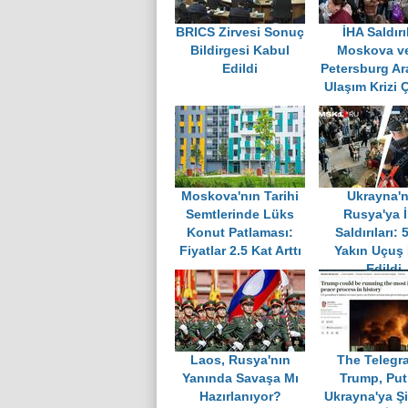
BRICS Zirvesi Sonuç
İHA Saldırı
Bildirgesi Kabul
Moskova ve
Edildi
Petersburg Ar
Ulaşım Krizi Ç
Moskova'nın Tarihi
Ukrayna'n
Semtlerinde Lüks
Rusya'ya 
Konut Patlaması:
Saldırıları: 
Fiyatlar 2.5 Kat Arttı
Yakın Uçuş 
Edildi
Laos, Rusya'nın
The Telegr
Yanında Savaşa Mı
Trump, Put
Hazırlanıyor?
Ukrayna'ya Şi