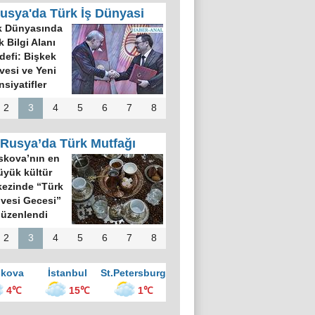
usya'da Türk İş Dünyasi
k Dünyasında
k Bilgi Alanı
defi: Bişkek
rvesi ve Yeni
nsiyatifler
2
3
4
5
6
7
8
Rusya’da Türk Mutfağı
kova’nın en
üyük kültür
ezinde “Türk
vesi Gecesi”
üzenlendi
2
3
4
5
6
7
8
kova
İstanbul
St.Petersburg
4℃
15℃
1℃