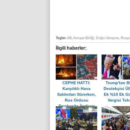
Tegler:
AB
,
Avrupa Birliği
,
Doğu Ukrayna
,
Rusy
İligili haberler:
CEPHE HATTI:
Trump'tan 
Karşılıklı Hava
Destekçisi Ül
Saldırıları Sürerken,
Ek %10 Ek G
Rus Ordusu
Vergisi Teh
Donbas'ta İlerliyor