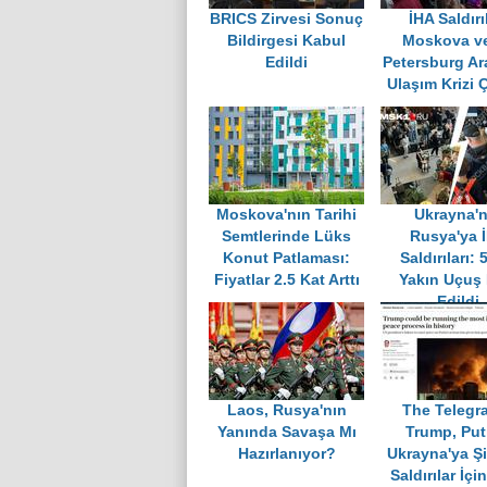
BRICS Zirvesi Sonuç
İHA Saldırı
Bildirgesi Kabul
Moskova ve
Edildi
Petersburg Ar
Ulaşım Krizi Ç
Moskova'nın Tarihi
Ukrayna'n
Semtlerinde Lüks
Rusya'ya 
Konut Patlaması:
Saldırıları: 
Fiyatlar 2.5 Kat Arttı
Yakın Uçuş 
Edildi
Laos, Rusya'nın
The Telegr
Yanında Savaşa Mı
Trump, Put
Hazırlanıyor?
Ukrayna'ya Şi
Saldırılar İçi