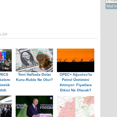
a
,
Çin
BRICS
Yeni Haftada Dolar
OPEC+ Ağustos'ta
kelere
Kuru-Ruble Ne Olur?
Petrol Üretimini
ümrük
Artırıyor: Fiyatlara
didi
Etkisi Ne Olacak?