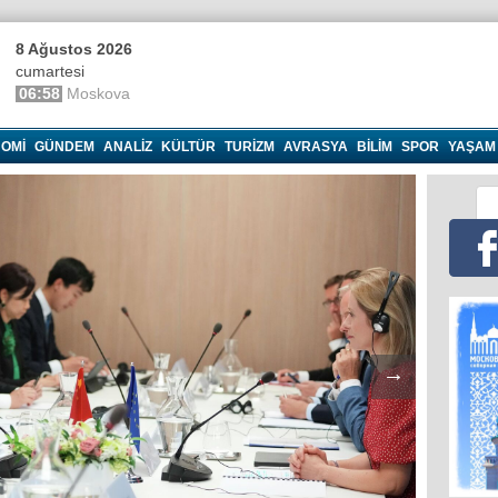
8 Ağustos 2026
cumartesi
06:58
Moskova
OMI
GÜNDEM
ANALIZ
KÜLTÜR
TURIZM
AVRASYA
BILIM
SPOR
YAŞAM
→