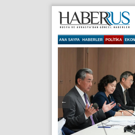
haberrus.ru
ANA SAYFA
HABERLER
POLITIKA
EKON
←