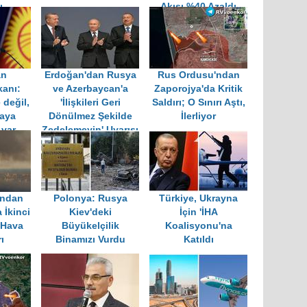
ı
Akışı %40 Azaldı
an
Erdoğan'dan Rusya
Rus Ordusu'ndan
anı:
ve Azerbaycan'a
Zaporojya'da Kritik
 değil,
'İlişkileri Geri
Saldırı; O Sınırı Aştı,
çaya
Dönülmez Şekilde
İlerliyor
 var
Zedelemeyin' Uyarısı
'ndan
Polonya: Rusya
Türkiye, Ukrayna
 İkinci
Kiev'deki
İçin 'İHA
 Hava
Büyükelçilik
Koalisyonu'na
ı
Binamızı Vurdu
Katıldı