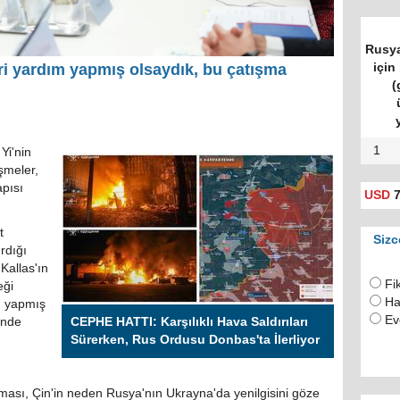
Rusya
için 
ri yardım yapmış olsaydık, bu çatışma
(
1
Yi'nin
üşmeler,
apısı
USD
7
t
Sizc
rdığı
Kallas'ın
Fi
eği
Ha
m yapmış
Ev
inde
CEPHE HATTI: Karşılıklı Hava Saldırıları
Sürerken, Rus Ordusu Donbas'ta İlerliyor
ması, Çin'in neden Rusya'nın Ukrayna'da yenilgisini göze