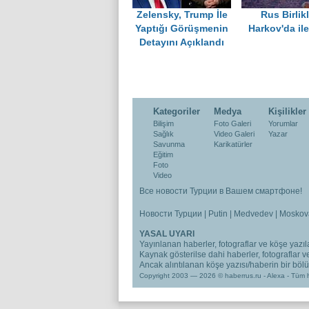
Zelensky, Trump İle
Rus Birlikl
Yaptığı Görüşmenin
Harkov'da ile
Detayını Açıklandı
Kategoriler
Medya
Kişilikler
Bilişim
Foto Galeri
Yorumlar
Sağlık
Video Galeri
Yazar
Savunma
Karikatürler
Eğitim
Foto
Video
Все новости Турции в Вашем смартфоне!
Новости Турции
|
Putin
|
Medvedev
|
Moskov
YASAL UYARI
Yayınlanan haberler, fotograflar ve köşe yazıla
Kaynak gösterilse dahi haberler, fotograflar 
Ancak alıntılanan köşe yazısı/haberin bir bölümü
Copyright 2003 — 2026 © haberrus.ru -
Alexa
- Tüm h