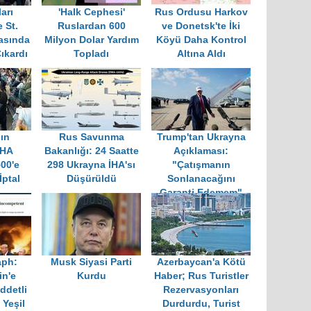
ları
'Halk Cephesi'
Rus Ordusu Harkov
 St.
Ruslardan 600
ve Donetsk'te İki
asında
Milyon Dolar Yardım
Köyü Daha Kontrol
ıkardı
Topladı
Altına Aldı
ın
Rus Savunma
Trump'tan Ukrayna
İHA
Bakanlığı: 24 Saatte
Açıklaması:
500'e
298 Ukrayna İHA'sı
"Çatışmanın
İptal
Düşürüldü
Sonlanacağını
Garanti Edemem"
aph:
Musk Siyasi Parti
Azerbaycan'a Kötü
in'e
Kurdu
Haber; Rus Turistler
ddetli
Rezervasyonları
n Yeşil
Durdurdu, Turist