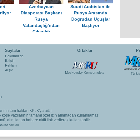
eri
Azerbaycan
Suudi Arabistan ile
rliyor
Diasporası Başkanı
Rusya Arasında
Rusya
Doğrudan Uçuşlar
Vatandaşlığ'ndan
Başlıyor
Çıkarıldı
Sayfalar
Ortaklar
Pr
Hakkımızda
İletişim
Reklam
Arşiv
Moskovsky Komsomolets
Türki
a
rının tüm hakları KPLK'ya aittir.
ve köşe yazılarının tamamı özel izin alınmadan kullanılamaz.
, alıntılanan habere aktif link verilerek kullanılabilir.
aklar saklıdır.