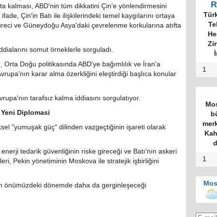
R
ta kalması, ABD'nin tüm dikkatini Çin'e yönlendirmesini
Tür
ade, Çin'in Batı ile ilişkilerindeki temel kaygılarını ortaya
Te
reci ve Güneydoğu Asya'daki çevrelenme korkularına atıfta
He
Zi
 iddialarını somut örneklerle sorguladı.
İ
ı, Orta Doğu politikasında ABD'ye bağımlılık ve İran'a
1
Avrupa'nın karar alma özerkliğini eleştirdiği başlıca konular
rupa'nın tarafsız kalma iddiasını sorgulatıyor.
Mos
 Yeni Diplomasi
b
merk
sel "yumuşak güç" dilinden vazgeçtiğinin işareti olarak
Kah
d
erji tedarik güvenliğinin riske gireceği ve Batı'nın askeri
1
eri, Pekin yönetiminin Moskova ile stratejik işbirliğini
Mos
rinin önümüzdeki dönemde daha da gerginleşeceği