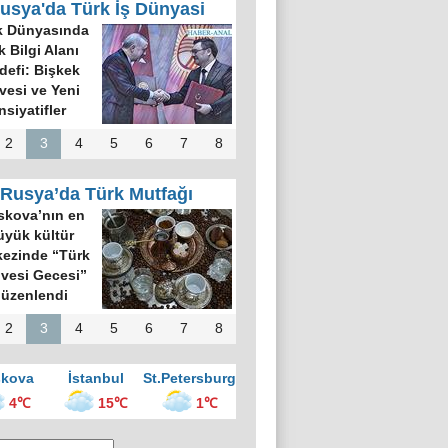
usya'da Türk İş Dünyasi
k Dünyasında
k Bilgi Alanı
defi: Bişkek
rvesi ve Yeni
nsiyatifler
2
3
4
5
6
7
8
Rusya’da Türk Mutfağı
kova’nın en
üyük kültür
ezinde “Türk
vesi Gecesi”
üzenlendi
2
3
4
5
6
7
8
kova
İstanbul
St.Petersburg
4℃
15℃
1℃