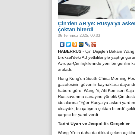
Çin'den AB'ye: Rusya'ya aske
çoktan biterdi
06 Temmuz 2025, 00:03
HABERRUS -
Çin Dışişleri Bakanı Wang 
Brüksel'deki AB yetkilileriyle yaptığı gör
Avrupa-Çin ilişkilerinde yeni bir gerilim k
araladı.
Hong Kong'un South China Morning Pos
gazetesinin güvenilir kaynaklara dayandı
habere göre, Wang Yi, AB Komiseri Kaja 
Rus savunma sanayine yönelik Çin dest
iddialarına "Eğer Rusya'ya askeri yardı
olsaydık, bu çatışma çoktan biterdi" şekl
çarpıcı bir yanıt verdi.
Tarihi Uyarı ve Jeopolitik Gerçekler
Wang Yi'nin daha da dikkat çeken açıkla