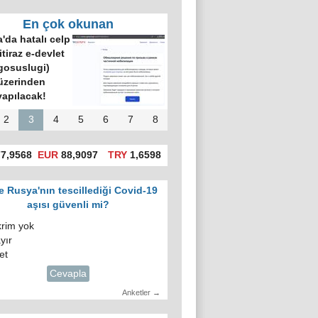
En çok okunan
'da hatalı celp
itiraz e-devlet
gosuslugi)
üzerinden
yapılacak!
2
3
4
5
6
7
8
7,9568
EUR
88,9097
TRY
1,6598
e Rusya'nın tescillediği Covid-19
aşısı güvenli mi?
krim yok
yır
et
Cevapla
Anketler →