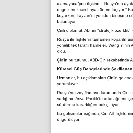
alamayacağına ilişkindi: "Rusya'nın ayak
engellemek için hayati önem taşıyor." Bu if
koyarken, Tayvan'ın yeniden birleşme sü
bulunuyor.
Çinli diplomat, AB'nin "stratejik özerklik"
Rusya ile ilişkilerin tamamen koparılmas
yönelik tek taraflı hamleler, Wang Yi'nin 
oldu.
Çin'in bu tutumu, ABD-Çin rekabetinde Av
Küresel Güç Dengelerinde Şekillenen
Uzmanlar, bu açıklamaları Çin'in gelenek
yorumluyor.
Rusya'nın zayıflaması durumunda Çin'in en
varlığının Asya-Pasifik'te artacağı endişel
sürdürme kararlılığını pekiştiriyor.
Bu gelişmeler ışığında, Çin-AB ilişkile
öngörülüyor.