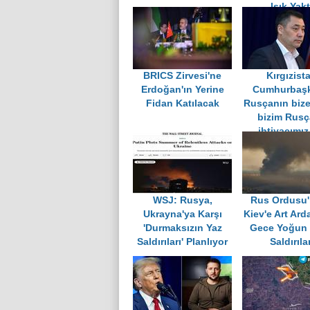
Işık Yakt
BRICS Zirvesi'ne
Kırgızist
Erdoğan'ın Yerine
Cumhurbaşk
Fidan Katılacak
Rusçanın bize
bizim Rus
ihtiyacımız
WSJ: Rusya,
Rus Ordusu
Ukrayna'ya Karşı
Kiev'e Art Arda
'Durmaksızın Yaz
Gece Yoğun
Saldırıları' Planlıyor
Saldırılar