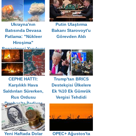
Ukrayna'nın
Putin Ulaştırma
Batısında Devasa
Bakanı Starovoyt'u
Patlama: "Nükleer
Görevden Aldı
Hiroşima"
Benzetmesi Yapılıyor
CEPHE HATTI:
Trump'tan BRICS
Karşılıklı Hava
Destekçisi Ülkelere
Saldırıları Sürerken,
Ek %10 Ek Gümrük
Rus Ordusu
Vergisi Tehdidi
Donbas'ta İlerliyor
Yeni Haftada Dolar
OPEC+ Ağustos'ta