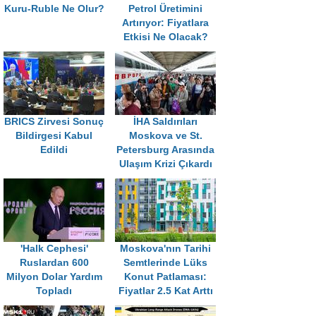
Kuru-Ruble Ne Olur?
Petrol Üretimini
Artırıyor: Fiyatlara
Etkisi Ne Olacak?
BRICS Zirvesi Sonuç
İHA Saldırıları
Bildirgesi Kabul
Moskova ve St.
Edildi
Petersburg Arasında
Ulaşım Krizi Çıkardı
'Halk Cephesi'
Moskova'nın Tarihi
Ruslardan 600
Semtlerinde Lüks
Milyon Dolar Yardım
Konut Patlaması:
Topladı
Fiyatlar 2.5 Kat Arttı