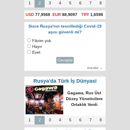
1
2
3
4
5
6
7
8
USD
77,9568
EUR
88,9097
TRY
1,6598
Sizce Rusya'nın tescillediği Covid-19
aşısı güvenli mi?
Fikrim yok
Hayır
Evet
Cevapla
Anketler →
Rusya'da Türk İş Dünyasi
Türk Dünyasında
Tek Bilgi Alanı
Hedefi: Bişkek
Zirvesi ve Yeni
İnsiyatifler
1
2
3
4
5
6
7
8