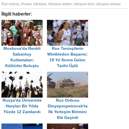
Rus ordusu
,
Ruslar
,
Ukrayna
,
Ukrayna askeri
,
Ukrayna krizi
,
Ukrayna ordusu
İligili haberler:
Moskova'da Renkli
Rus Tenisçilerin
Sabantuy
Wimbledon Başarısı:
Kutlamaları:
19 Yıl Sonra Gelen
Kültürler Buluştu
Tarihi Üçlü
Rusya'da Üniversite
Rus Ordusu
Harçları Bir Yılda
Dinyepropetrovsk'ta
Yüzde 12 Zamlandı
İlk Yerleşim Birimini
Ele Geçirdi