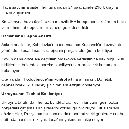
Hava savunma sistemleri tarafından 24 saat içinde 298 Ukrayna
İHA'sı düşürüldü.
Bir Ukrayna hava üssü, uzun menzilli İHA komponentleri üreten tesis
ve mühimmat depolarının vurulduğu iddia edildi.
Uzmanların Cephe Analizi
Askeri analistler, Sobolevka'nın alınmasının Kupiansk'ın kuzeybatı
yönünden kuşatılması stratejisinin parçası olduğunu belirtiyor.
Köyün daha önce ele geçirilen Moskovka yerleşimine yakınlığı, Rus
birliklerinin bölgedeki hareket kabiliyetini artırabilecek konumda
bulunuyor.
Öte yandan Poddubnoye'nin kontrol altına alınması, Donetsk
cephesindeki Rus ilerleyişinin devam ettiğini gösteriyor.
Ukrayna'nın Tepkisi Bekleniyor
Ukrayna tarafından henüz bu iddialara resmi bir yanıt gelmezken,
bölgedeki çatışmaların şiddetini koruduğu bildiriliyor. Uluslararası
gözlemciler, Rusya'nın bu hamlelerinin önümüzdeki günlerde cephe
hattında nasıl bir etki yaratacağını yakından takip ediyor.