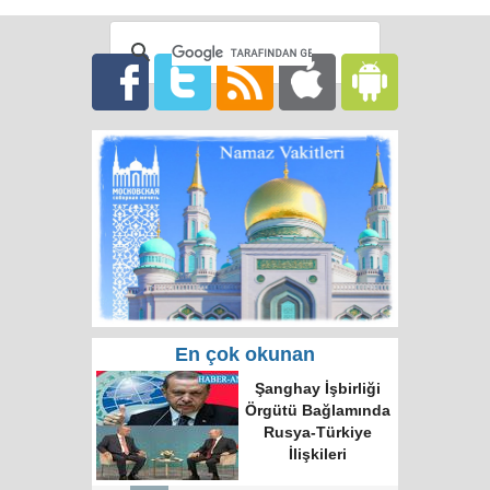
En çok okunan
Rusya'da hatalı celp
için itiraz e-devlet
(gosuslugi)
üzerinden
yapılacak!