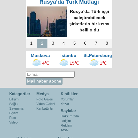
Rusya’da Türk Mutfağı
Moskova’nın en
büyük kültür
merkezinde “Türk
Kahvesi Gecesi”
düzenlendi
1
2
3
4
5
6
7
8
Moskova
İstanbul
St.Petersburg
4℃
15℃
1℃
Kategoriler
Medya
Kişilikler
Bilişim
Foto Galeri
Yorumlar
Sağlık
Video Galeri
Yazar
Savunma
Karikatürler
Sayfalar
Eğitim
Hakkımızda
Foto
İletişim
Video
Reklam
Arşiv