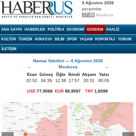
6 Ağustos 2026
perşembe
17:05
Moskova
haberrus.ru
ANA SAYFA
HABERLER
POLITIKA
EKONOMI
GÜNDEM
ANALIZ
KÜLTÜR
TURIZM
AVRASYA
BILIM
SPOR
YAŞAM
RÖPORTAJ
YORUM
İLETİŞİM
Namaz Vakitleri — 6 Ağustos 2026
←
Moskova
→
Ezan
Güneş
Öğle
İkindi
Akşam
Yatsı
02:52
04:39
12:38
17:57
20:31
00:05
USD
77,9568
EUR
88,9097
TRY
1,6598