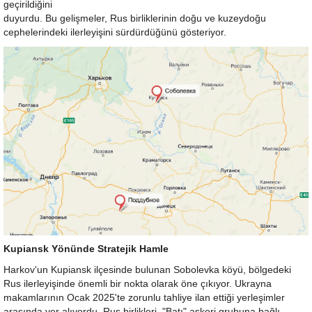
geçirildiğini
duyurdu. Bu gelişmeler, Rus birliklerinin doğu ve kuzeydoğu
cephelerindeki ilerleyişini sürdürdüğünü gösteriyor.
Kupiansk Yönünde Stratejik Hamle
Harkov'un Kupiansk ilçesinde bulunan Sobolevka köyü, bölgedeki
Rus ilerleyişinde önemli bir nokta olarak öne çıkıyor. Ukrayna
makamlarının Ocak 2025'te zorunlu tahliye ilan ettiği yerleşimler
arasında yer alıyordu. Rus birlikleri, "Batı" askeri grubuna bağlı