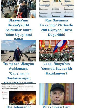
Ukrayna'nın
Rus Savunma
Rusya'ya İHA
Bakanlığı: 24 Saatte
Saldırıları: 500'e
298 Ukrayna İHA'sı
Yakın Uçuş İptal
Düşürüldü
Edildi
Trump'tan Ukrayna
Laos, Rusya'nın
Açıklaması:
Yanında Savaşa Mı
"Çatışmanın
Hazırlanıyor?
Sonlanacağını
Garanti Edemem"
The Telegraph:
Musk Siyasi Parti