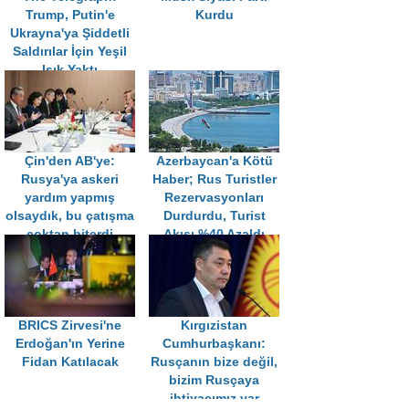
Trump, Putin'e
Kurdu
Ukrayna'ya Şiddetli
Saldırılar İçin Yeşil
Işık Yaktı
Çin'den AB'ye:
Azerbaycan'a Kötü
Rusya'ya askeri
Haber; Rus Turistler
yardım yapmış
Rezervasyonları
olsaydık, bu çatışma
Durdurdu, Turist
çoktan biterdi
Akışı %40 Azaldı
BRICS Zirvesi'ne
Kırgızistan
Erdoğan'ın Yerine
Cumhurbaşkanı:
Fidan Katılacak
Rusçanın bize değil,
bizim Rusçaya
ihtiyacımız var