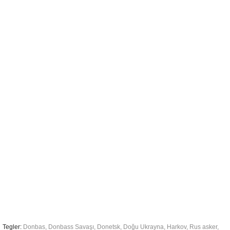
Tegler:
Donbas
,
Donbass Savaşı
,
Donetsk
,
Doğu Ukrayna
,
Harkov
,
Rus asker
,