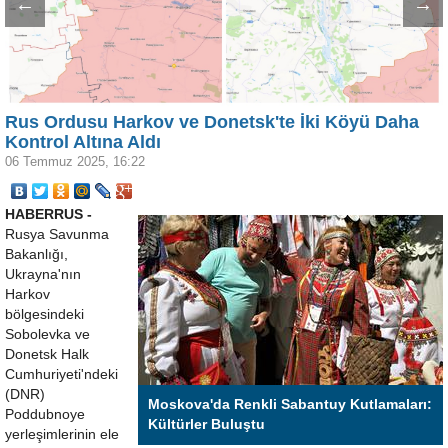
←
→
Rus Ordusu Harkov ve Donetsk'te İki Köyü Daha
Kontrol Altına Aldı
06 Temmuz 2025, 16:22
HABERRUS -
Rusya Savunma
Bakanlığı,
Ukrayna'nın
Harkov
bölgesindeki
Sobolevka ve
Donetsk Halk
Cumhuriyeti'ndeki
(DNR)
Moskova'da Renkli Sabantuy Kutlamaları:
Poddubnoye
Kültürler Buluştu
yerleşimlerinin ele