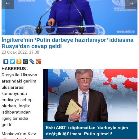
←
→
İngiltere’nin ‘Putin darbeye hazırlanıyor’ iddiasına
Rusya’dan cevap geldi
23 Ocak 2022, 17:38
HABERRUS -
Rusya ile Ukrayna
arasındaki gerilim
uluslararası
kamuoyunda
endişeye sebep
olurken, İngiliz
istihbaratından
ilginç bir iddia
geldi.
Eski ABD’li diplomattan ‘darbeyle rejim
Moskova’nın Kiev
değişikliği’ iması: Putin gitmeli!