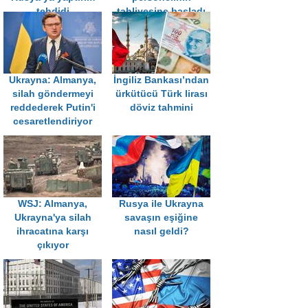
tehdidi
tahliyesine başladı
Ukrayna: Almanya,
İngiliz Bankası’ndan
silah göndermeyi
ürkütücü Türk lirası
reddederek Putin'i
döviz tahmini
cesaretlendiriyor
WSJ: Almanya,
Rusya ile Ukrayna
Ukrayna'ya silah
savaşın eşiğine
ihracatına karşı
nasıl geldi?
çıkıyor