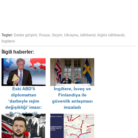
Tegler:
Darbe girişimi
,
Rusya
,
Seçim
,
Ukrayna
,
istihbarat
,
İngiliz istihbaratı
,
İngiltere
İligili haberler:
Eski ABD’li
İngiltere, İsveç ve
diplomattan
Finlandiya ile
‘darbeyle rejim
güvenlik anlaşması
değişikliği’ iması:
imzaladı
Putin gitmeli!