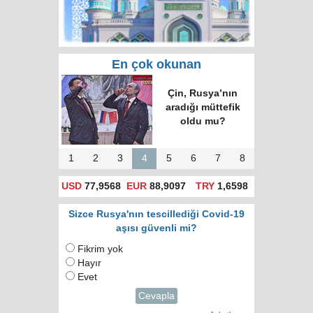
En çok okunan
Çin, Rusya’nın
aradığı müttefik
oldu mu?
1
2
3
4
5
6
7
8
USD
77,9568
EUR
88,9097
TRY
1,6598
Sizce Rusya'nın tescillediği Covid-19
aşısı güvenli mi?
Fikrim yok
Hayır
Evet
Cevapla