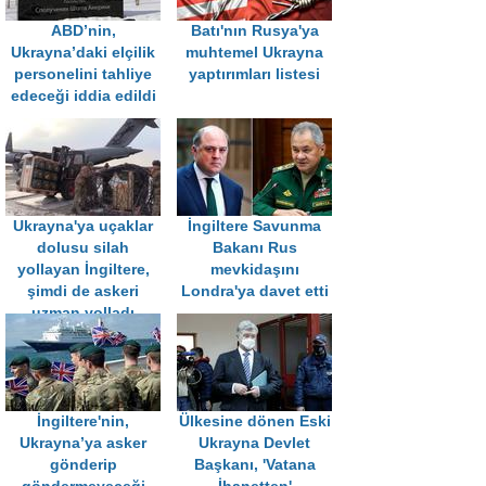
ABD’nin,
Batı'nın Rusya'ya
Ukrayna’daki elçilik
muhtemel Ukrayna
personelini tahliye
yaptırımları listesi
edeceği iddia edildi
Ukrayna'ya uçaklar
İngiltere Savunma
dolusu silah
Bakanı Rus
yollayan İngiltere,
mevkidaşını
şimdi de askeri
Londra'ya davet etti
uzman yolladı
İngiltere'nin,
Ülkesine dönen Eski
Ukrayna’ya asker
Ukrayna Devlet
gönderip
Başkanı, 'Vatana