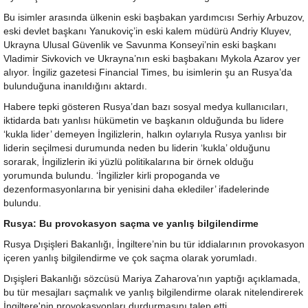
Bu isimler arasında ülkenin eski başbakan yardımcısı Serhiy Arbuzov,
eski devlet başkanı Yanukoviç’in eski kalem müdürü Andriy Kluyev,
Ukrayna Ulusal Güvenlik ve Savunma Konseyi’nin eski başkanı
Vladimir Sivkovich ve Ukrayna’nın eski başbakanı Mykola Azarov yer
alıyor. İngiliz gazetesi Financial Times, bu isimlerin şu an Rusya’da
bulunduğuna inanıldığını aktardı.
Habere tepki gösteren Rusya’dan bazı sosyal medya kullanıcıları,
iktidarda batı yanlısı hükümetin ve başkanın olduğunda bu lidere
‘kukla lider’ demeyen İngilizlerin, halkın oylarıyla Rusya yanlısı bir
liderin seçilmesi durumunda neden bu liderin ‘kukla’ olduğunu
sorarak, İngilizlerin iki yüzlü politikalarına bir örnek olduğu
yorumunda bulundu. ‘İngilizler kirli propoganda ve
dezenformasyonlarına bir yenisini daha eklediler’ ifadelerinde
bulundu.
Rusya: Bu provokasyon saçma ve yanlış bilgilendirme
Rusya Dışişleri Bakanlığı, İngiltere’nin bu tür iddialarının provokasyon
içeren yanlış bilgilendirme ve çok saçma olarak yorumladı.
Dışişleri Bakanlığı sözcüsü Mariya Zaharova’nın yaptığı açıklamada,
bu tür mesajları saçmalık ve yanlış bilgilendirme olarak nitelendirerek
İngiltere'nin provokasyonları durdurmasını talep etti.