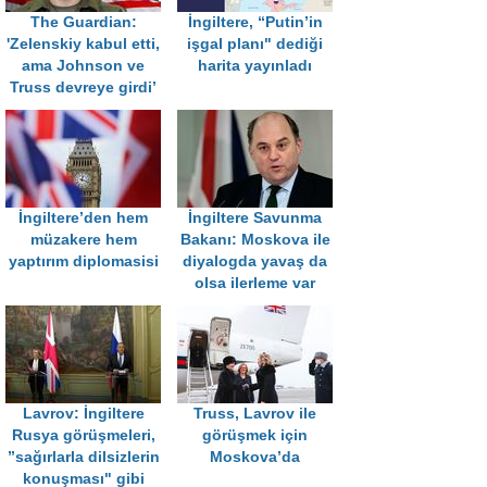
The Guardian:
İngiltere, “Putin’in
'Zelenskiy kabul etti,
işgal planı" dediği
ama Johnson ve
harita yayınladı
Truss devreye girdi’
İngiltere’den hem
İngiltere Savunma
müzakere hem
Bakanı: Moskova ile
yaptırım diplomasisi
diyalogda yavaş da
olsa ilerleme var
Lavrov: İngiltere
Truss, Lavrov ile
Rusya görüşmeleri,
görüşmek için
”sağırlarla dilsizlerin
Moskova’da
konuşması" gibi