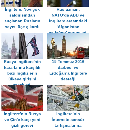
İngiltere, Noviçok
Rus uzman,
saldırısından
NATO’da ABD ve
suçlanan Rusların
İngiltere arasındaki
sayısı üçe çıkardı
‘Afganistan
çatlağını’ yorumladı
Rusya İngiltere'nin
15 Temmuz 2016
kararlarına karşılık
darbesi ve
bazı İngilizlerin
Erdoğan’a İngiltere
ülkeye girişini
desteği
yasakladı
İngiltere'nin Rusya
İngiltere’nin
ve Çin'e karşı yeni
‘İnternete sansür’
gizli görevi
tartışmalarına