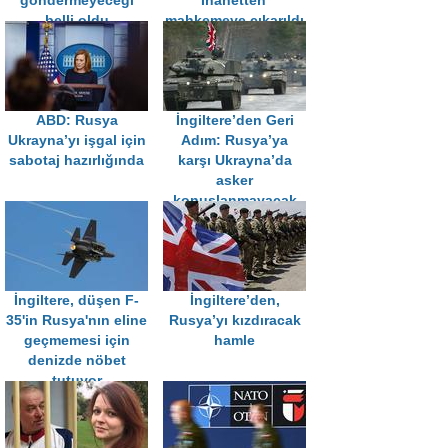
göndermeyeceği
İhanetten'
belli oldu
mahkemeye çıkarıldı
ABD: Rusya
İngiltere’den Geri
Ukrayna’yı işgal için
Adım: Rusya’ya
sabotaj hazırlığında
karşı Ukrayna’da
asker
konuşlanmayacak
İngiltere, düşen F-
İngiltere’den,
35'in Rusya'nın eline
Rusya’yı kızdıracak
geçmemesi için
hamle
denizde nöbet
tutuyor