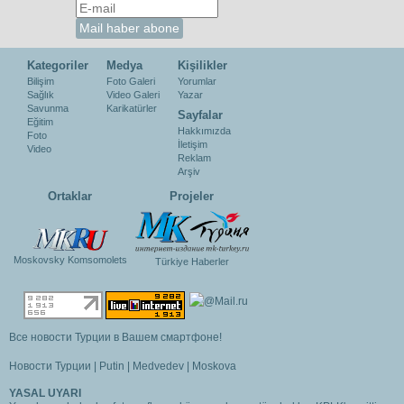
Kategoriler
Medya
Kişilikler
Bilişim
Foto Galeri
Yorumlar
Sağlık
Video Galeri
Yazar
Savunma
Karikatürler
Sayfalar
Eğitim
Hakkımızda
Foto
İletişim
Video
Reklam
Arşiv
Ortaklar
Projeler
Moskovsky Komsomolets
Türkiye Haberler
Все новости Турции в Вашем смартфоне!
Новости Турции
|
Putin
|
Medvedev
|
Moskova
YASAL UYARI