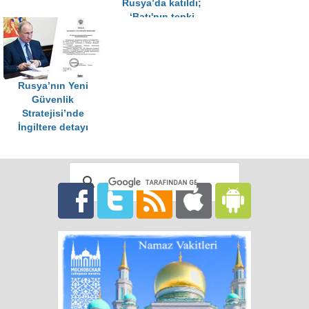
Rusya’da katıldı;
‘Batı'nın tepki
vermesini
bekliyoruz’
Rusya’nın Yeni
Güvenlik
Stratejisi’nde
İngiltere detayı