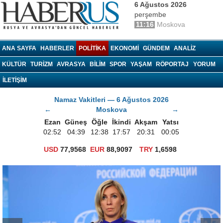
6 Ağustos 2026
perşembe
11:16
Moskova
haberrus.ru
ANA SAYFA
HABERLER
POLITIKA
EKONOMI
GÜNDEM
ANALIZ
KÜLTÜR
TURIZM
AVRASYA
BILIM
SPOR
YAŞAM
RÖPORTAJ
YORUM
İLETİŞİM
Namaz Vakitleri — 6 Ağustos 2026
←
Moskova
→
Ezan
Güneş
Öğle
İkindi
Akşam
Yatsı
02:52
04:39
12:38
17:57
20:31
00:05
USD
77,9568
EUR
88,9097
TRY
1,6598