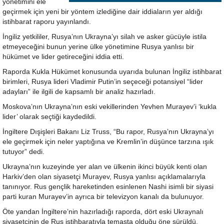
yönetimini ele
geçirmek için yeni bir yöntem izlediğine dair iddiaların yer aldığı
istihbarat raporu yayınlandı.
İngiliz yetkililer, Rusya’nın Ukrayna’yı silah ve asker gücüyle istila
etmeyeceğini bunun yerine ülke yönetimine Rusya yanlısı bir
hükümet ve lider getireceğini iddia etti.
Raporda Kukla Hükümet konusunda uyarıda bulunan İngiliz istihbarat
birimleri, Rusya lideri Vladimir Putin’in seçeceği potansiyel “lider
adayları” ile ilgili de kapsamlı bir analiz hazırladı.
Moskova’nın Ukrayna’nın eski vekillerinden Yevhen Murayev’i ‘kukla
lider’ olarak seçtiği kaydedildi.
İngiltere Dışişleri Bakanı Liz Truss, “Bu rapor, Rusya’nın Ukrayna’yı
ele geçirmek için neler yaptığına ve Kremlin’in düşünce tarzına ışık
tutuyor” dedi.
Ukrayna’nın kuzeyinde yer alan ve ülkenin ikinci büyük kenti olan
Harkiv’den olan siyasetçi Murayev, Rusya yanlısı açıklamalarıyla
tanınıyor. Rus gençlik hareketinden esinlenen Nashi isimli bir siyasi
parti kuran Murayev’in ayrıca bir televizyon kanalı da bulunuyor.
Öte yandan İngiltere’nin hazırladığı raporda, dört eski Ukraynalı
siyasetçinin de Rus istihbaratıyla temasta olduğu öne sürüldü.