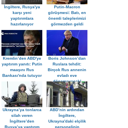
İngiltere, Rusya'ya
Putin-Macron
karşı yeni
görüşmesi: Batı, en
yaptırımlara
önemli taleplerimizi
hazırlanıyor
görmezden geldi
Kremlin’den ABD'ye
Boris Johnson’dan
yaptırım yanıtı: Putin
Ruslara tehdit:
maaşını Rus
Birçok Rus annenin
Bankası'nda tutuyor
evladı eve
dönemeyecek!
Ukrayna’ya tonlarca
ABD’nin ardından
silah veren
İngiltere,
İngiltere’den
Ukrayna'daki elçilik
Rusya’ya yaptırım
personelinin