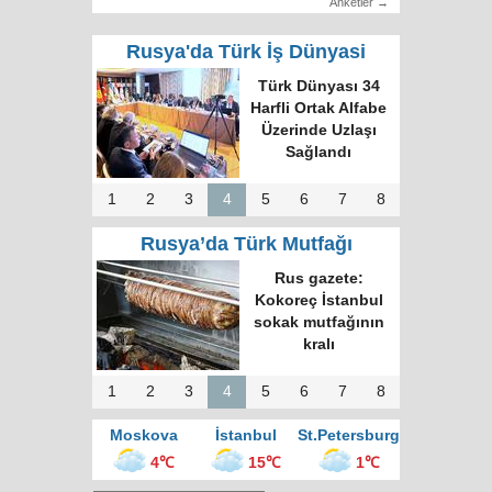
Anketler →
Rusya'da Türk İş Dünyasi
Türk Dünyası 34
Harfli Ortak Alfabe
Üzerinde Uzlaşı
Sağlandı
1
2
3
4
5
6
7
8
Rusya’da Türk Mutfağı
Rus gazete:
Kokoreç İstanbul
sokak mutfağının
kralı
1
2
3
4
5
6
7
8
Moskova
İstanbul
St.Petersburg
4℃
15℃
1℃