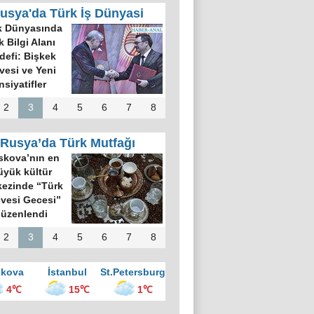
usya'da Türk İş Dünyasi
k Dünyasında
k Bilgi Alanı
defi: Bişkek
rvesi ve Yeni
nsiyatifler
2
3
4
5
6
7
8
Rusya’da Türk Mutfağı
kova’nın en
üyük kültür
ezinde “Türk
vesi Gecesi”
üzenlendi
2
3
4
5
6
7
8
kova
İstanbul
St.Petersburg
4℃
15℃
1℃