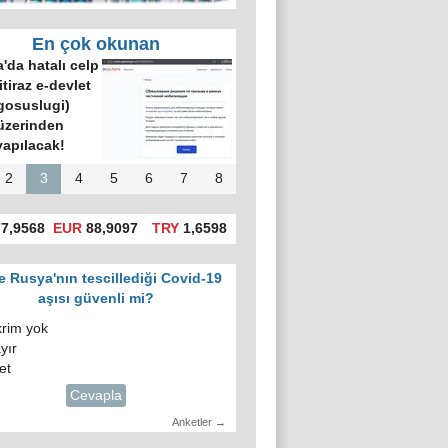
En çok okunan
'da hatalı celp
itiraz e-devlet
gosuslugi)
üzerinden
yapılacak!
2
3
4
5
6
7
8
7,9568
EUR
88,9097
TRY
1,6598
e Rusya'nın tescillediği Covid-19
aşısı güvenli mi?
krim yok
yır
et
Cevapla
Anketler →