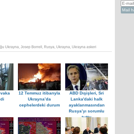
ğu Ukrayna
,
Josep Borrell
,
Rusya
,
Ukrayna
,
Ukrayna askeri
 vaka
12 Temmuz itibarıyla
ABD Dışişleri, Sri
ldi
Ukrayna’da
Lanka'daki halk
cephelerdeki durum
ayaklanmasından
Rusya’yı sorumlu
tuttu