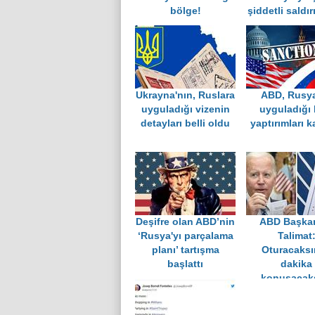
bölge!
şiddetli saldır
Ukrayna'nın, Ruslara
ABD, Rusy
uyguladığı vizenin
uyguladığı 
detayları belli oldu
yaptırımları k
Deşifre olan ABD’nin
ABD Başka
‘Rusya'yı parçalama
Talimat
planı’ tartışma
Oturacaksı
başlattı
dakika
konuşacak