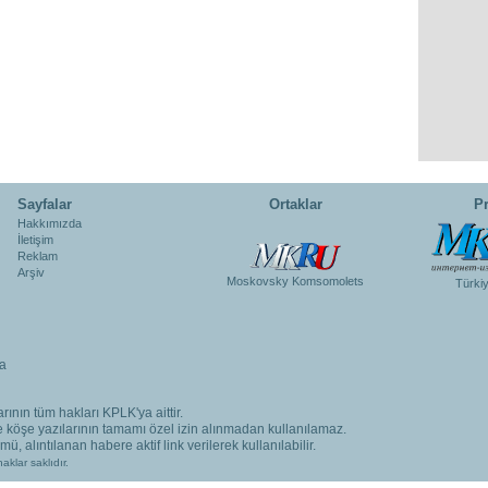
Sayfalar
Ortaklar
Pr
Hakkımızda
İletişim
Reklam
Arşiv
Moskovsky Komsomolets
Türki
a
rının tüm hakları KPLK'ya aittir.
ve köşe yazılarının tamamı özel izin alınmadan kullanılamaz.
, alıntılanan habere aktif link verilerek kullanılabilir.
aklar saklıdır.