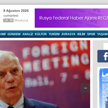
8 Ağustos 2026
cumartesi
15:30
Moskova
OMI
GÜNDEM
ANALIZ
KÜLTÜR
TURIZM
AVRASYA
BILIM
SPOR
YAŞAM
→