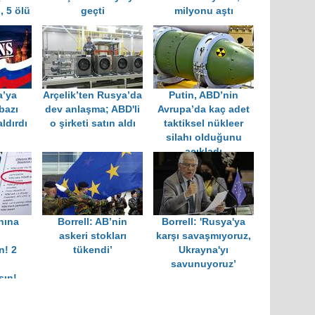
ı, 5 ölü
geçti
milyonu aştı
a’ya
Arçelik’ten Rusya’da
Putin, ABD’nin
bazı
dev anlaşma; ABD'li
Avrupa’da kaç adet
aldırdı
o şirketi satın aldı
taktiksel nükleer
silahı olduğunu
açıkladı
nına
Borrell: AB’nin
Borrell: 'Rusya'ya
:
askeri stokları
karşı savaşmıyoruz,
n! 2
tükendi’
Ukrayna'yı
savunuyoruz’
sın!