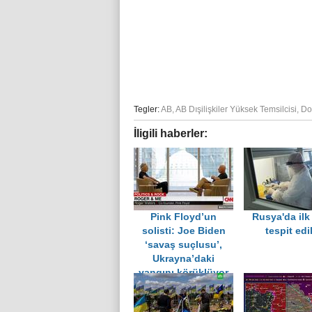
Tegler:
AB
,
AB Dışilişkiler Yüksek Temsilcisi
,
Do
İligili haberler:
Pink Floyd’un
Rusya'da ilk
solisti: Joe Biden
tespit edi
‘savaş suçlusu’,
Ukrayna’daki
yangını körüklüyor