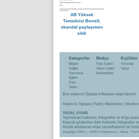
AB Yüksek
Temsilcisi Borrell,
skandal paylaşımını
sildi
Kategoriler
Medya
Kişilikler
Bilişim
Foto Galeri
Yorumlar
Sağlık
Video Galeri
Yazar
Savunma
Karikatürler
Eğitim
Foto
Video
Все новости Турции в Вашем смартфоне!
Новости Турции
|
Putin
|
Medvedev
|
Moskov
YASAL UYARI
Yayınlanan haberler, fotograflar ve köşe yazıla
Kaynak gösterilse dahi haberler, fotograflar 
Ancak alıntılanan köşe yazısı/haberin bir bölümü
Copyright 2003 — 2026 © haberrus.ru -
Alexa
- Tüm h