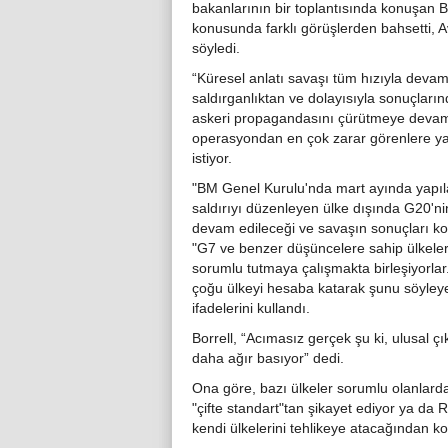
bakanlarının bir toplantısında konuşan 
konusunda farklı görüşlerden bahsetti, A
söyledi.
“Küresel anlatı savaşı tüm hızıyla deva
saldırganlıktan ve dolayısıyla sonuçları
askeri propagandasını çürütmeye devam e
operasyondan en çok zarar görenlere ya
istiyor.
"BM Genel Kurulu'nda mart ayında yapıl
saldırıyı düzenleyen ülke dışında G20'nin
devam edileceği ve savaşın sonuçları kon
"G7 ve benzer düşüncelere sahip ülkeler
sorumlu tutmaya çalışmakta birleşiyorlar
çoğu ülkeyi hesaba katarak şunu söyleyebi
ifadelerini kullandı.
Borrell, “Acımasız gerçek şu ki, ulusal çı
daha ağır basıyor” dedi.
Ona göre, bazı ülkeler sorumlu olanlarda
"çifte standart"tan şikayet ediyor ya da Ru
kendi ülkelerini tehlikeye atacağından ko