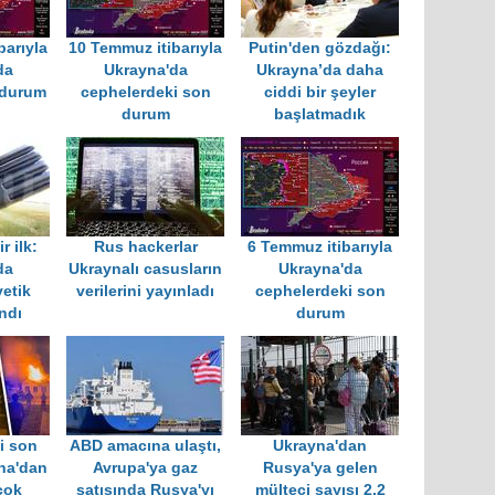
barıyla
10 Temmuz itibarıyla
Putin'den gözdağı:
da
Ukrayna'da
Ukrayna’da daha
 durum
cephelerdeki son
ciddi bir şeyler
durum
başlatmadık
r ilk:
Rus hackerlar
6 Temmuz itibarıyla
da
Ukraynalı casusların
Ukrayna'da
etik
verilerini yayınladı
cephelerdeki son
ndı
durum
i son
ABD amacına ulaştı,
Ukrayna'dan
na'dan
Avrupa'ya gaz
Rusya'ya gelen
çok
satışında Rusya'yı
mülteci sayısı 2,2