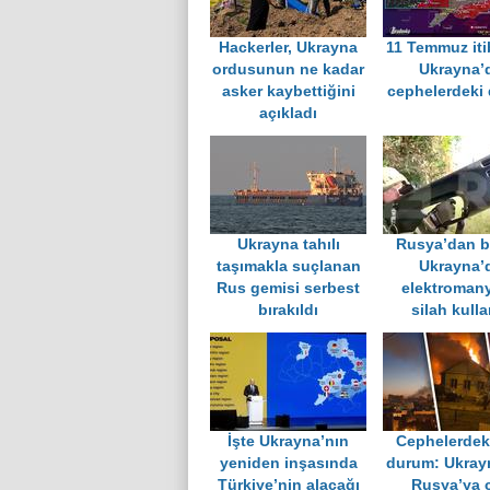
Hackerler, Ukrayna
11 Temmuz iti
ordusunun ne kadar
Ukrayna’
asker kaybettiğini
cephelerdeki
açıkladı
Ukrayna tahılı
Rusya’dan bi
taşımakla suçlanan
Ukrayna’
Rus gemisi serbest
elektromany
bırakıldı
silah kulla
İşte Ukrayna’nın
Cephelerdek
yeniden inşasında
durum: Ukray
Türkiye’nin alacağı
Rusya’ya 