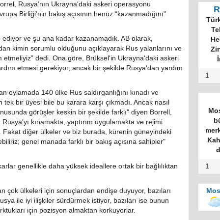
Borrel, Rusya’nın Ukrayna'daki askeri operasyonu
R
vrupa Birliği'nin bakış açısının henüz “kazanmadığını"
Tür
Te
m ediyor ve şu ana kadar kazanamadık. AB olarak,
He
ndan kimin sorumlu olduğunu açıklayarak Rus yalanlarını ve
Zi
tmeliyiz” dedi. Ona göre, Brüksel'in Ukrayna'daki askeri
İ
rdım etmesi gerekiyor, ancak bir şekilde Rusya'dan yardım
1
an oylamada 140 ülke Rus saldırganlığını kınadı ve
 tek bir üyesi bile bu karara karşı çıkmadı. Ancak nasıl
Mos
usunda görüşler keskin bir şekilde farklı" diyen Borrell,
b
 Rusya'yı kınamakta, yaptırım uygulamakta ve rejimi
merk
. Fakat diğer ülkeler ve biz burada, kürenin güneyindeki
Kah
liriz; genel manada farklı bir bakış açısına sahipler"
d
karlar genellikle daha yüksek ideallere ortak bir bağlılıktan
1
n çok ülkeleri için sonuçlardan endişe duyuyor, bazıları
Mos
sya ile iyi ilişkiler sürdürmek istiyor, bazıları ise bunun
rktukları için pozisyon almaktan korkuyorlar.