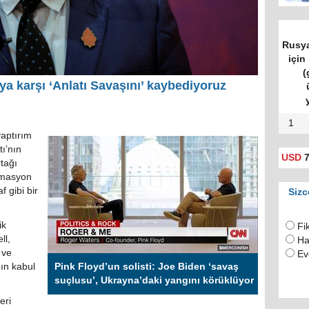
Rusya
için 
(
a karşı ‘Anlatı Savaşını’ kaybediyoruz
1
aptırım
ı’nın
USD
7
tağı
ormasyon
f gibi bir
Sizc
ik
Fi
ll,
Ha
 ve
Ev
ın kabul
Pink Floyd’un solisti: Joe Biden ‘savaş
suçlusu’, Ukrayna’daki yangını körüklüyor
eri