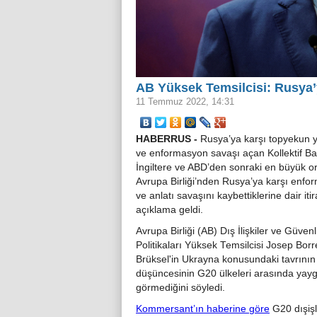
AB Yüksek Temsilcisi: Rusya’y
11 Temmuz 2022, 14:31
HABERRUS -
Rusya’ya karşı topyekun y
ve enformasyon savaşı açan Kollektif Bat
İngiltere ve ABD’den sonraki en büyük or
Avrupa Birliği’nden Rusya’ya karşı enf
ve anlatı savaşını kaybettiklerine dair itira
açıklama geldi.
Avrupa Birliği (AB) Dış İlişkiler ve Güvenl
Politikaları Yüksek Temsilcisi Josep Borre
Brüksel'in Ukrayna konusundaki tavrının
düşüncesinin G20 ülkeleri arasında yayg
görmediğini söyledi.
Kommersant’ın haberine göre
G20 dışişl