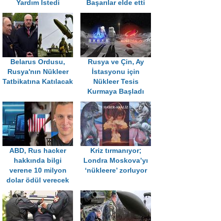
Yardım İstedi
Başarılar elde etti
Belarus Ordusu,
Rusya ve Çin, Ay
Rusya'nın Nükleer
İstasyonu için
Tatbikatına Katılacak
Nükleer Tesis
Kurmaya Başladı
ABD, Rus hacker
Kriz tırmanıyor;
hakkında bilgi
Londra Moskova’yı
verene 10 milyon
‘nükleere’ zorluyor
dolar ödül verecek