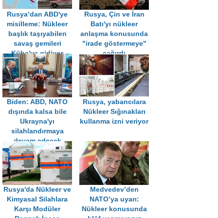
Rusya’dan ABD'ye
Rusya, Çin ve İran
misilleme: Nükleer
Batı'yı nükleer
başlık taşıyabilen
anlaşma konusunda
savaş gemileri
"irade göstermeye"
Küba'ya gidiyor
çağırdı
Biden: ABD, NATO
Rusya, yabancılara
dışında kalsa bile
Nükleer Sığınakları
Ukrayna'yı
kullanma izni veriyor
silahlandırmaya
devam edecek
Rusya'da Nükleer ve
Medvedev’den
Kimyasal Silahlara
NATO’ya uyarı:
Karşı Modüler
Nükleer konusunda