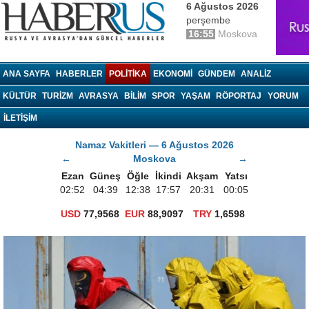
6 Ağustos 2026
perşembe
16:55
Moskova
haberrus.ru
ANA SAYFA
HABERLER
POLITIKA
EKONOMI
GÜNDEM
ANALIZ
KÜLTÜR
TURIZM
AVRASYA
BILIM
SPOR
YAŞAM
RÖPORTAJ
YORUM
İLETİŞİM
Namaz Vakitleri — 6 Ağustos 2026
←
Moskova
→
Ezan
Güneş
Öğle
İkindi
Akşam
Yatsı
02:52
04:39
12:38
17:57
20:31
00:05
USD
77,9568
EUR
88,9097
TRY
1,6598