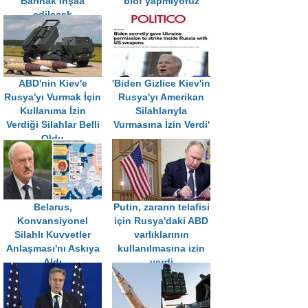
Barınak İnşaa
blöf yapmıyoruz
edilecek
ABD'nin Kiev'e
'Biden Gizlice Kiev'in
Rusya'yı Vurmak İçin
Rusya'yı Amerikan
Kullanıma İzin
Silahlarıyla
Verdiği Silahlar Belli
Vurmasına İzin Verdi'
Oldu
Belarus,
Putin, zararın telafisi
Konvansiyonel
için Rusya'daki ABD
Silahlı Kuvvetler
varlıklarının
Anlaşması'nı Askıya
kullanılmasına izin
Aldı
verdi