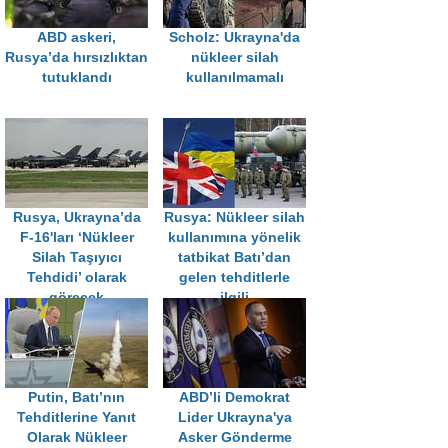
ABD askeri,
Scholz: Ukrayna'da
Rusya’da hırsızlıktan
nükleer silah
tutuklandı
kullanılmamalı
Rusya, Ukrayna’da
Rusya: Nükleer silah
F-16'ları ‘Nükleer
kullanımına yönelik
Silah Taşıyıcı
tatbikat Batı’dan
Tehdidi’ olarak
gelen tehditlerle
görecek
ilgili
Putin, Batı’nın
ABD’li Demokrat
Tehditlerine Yanıt
Lider Ukrayna'ya
Olarak Nükleer
Asker Gönderme