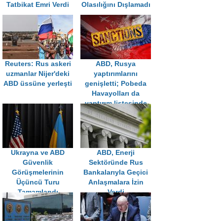
Tatbikat Emri Verdi
Olasılığını Dışlamadı
Reuters: Rus askeri
ABD, Rusya
uzmanlar Nijer'deki
yaptırımlarını
ABD üssüne yerleşti
genişletti; Pobeda
Havayolları da
yaptırım listesinde
Ukrayna ve ABD
ABD, Enerji
Güvenlik
Sektöründe Rus
Görüşmelerinin
Bankalarıyla Geçici
Üçüncü Turu
Anlaşmalara İzin
Tamamlandı
Verdi