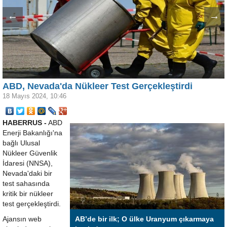
←
→
ABD, Nevada'da Nükleer Test Gerçekleştirdi
18 Mayıs 2024, 10:46
HABERRUS -
ABD
Enerji Bakanlığı'na
bağlı Ulusal
Nükleer Güvenlik
İdaresi (NNSA),
Nevada'daki bir
test sahasında
kritik bir nükleer
test gerçekleştirdi.
Ajansın web
AB’de bir ilk; O ülke Uranyum çıkarmaya