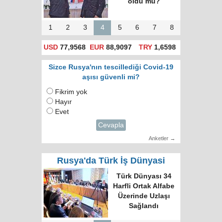
oldu mu?
1
2
3
4
5
6
7
8
USD
77,9568
EUR
88,9097
TRY
1,6598
Sizce Rusya'nın tescillediği Covid-19
aşısı güvenli mi?
Fikrim yok
Hayır
Evet
Cevapla
Anketler →
Rusya'da Türk İş Dünyasi
Türk Dünyası 34
Harfli Ortak Alfabe
Üzerinde Uzlaşı
Sağlandı