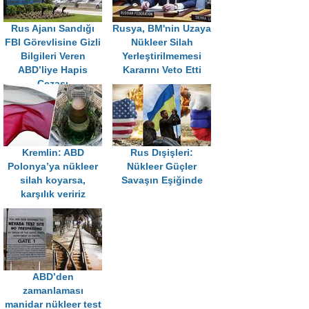
Rus Ajanı Sandığı
Rusya, BM'nin Uzaya
FBI Görevlisine Gizli
Nükleer Silah
Bilgileri Veren
Yerleştirilmemesi
ABD’liye Hapis
Kararını Veto Etti
Cezası
Kremlin: ABD
Rus Dışişleri:
Polonya’ya nükleer
Nükleer Güçler
silah koyarsa,
Savaşın Eşiğinde
karşılık veririz
ABD’den
zamanlaması
manidar nükleer test