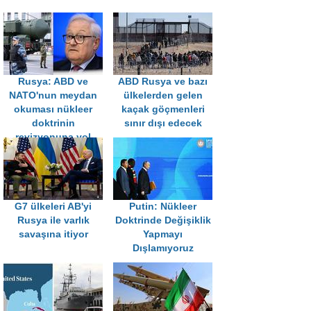
Rusya: ABD ve
ABD Rusya ve bazı
NATO'nun meydan
ülkelerden gelen
okuması nükleer
kaçak göçmenleri
doktrinin
sınır dışı edecek
revizyonuna yol
açabilir
G7 ülkeleri AB'yi
Putin: Nükleer
Rusya ile varlık
Doktrinde Değişiklik
savaşına itiyor
Yapmayı
Dışlamıyoruz