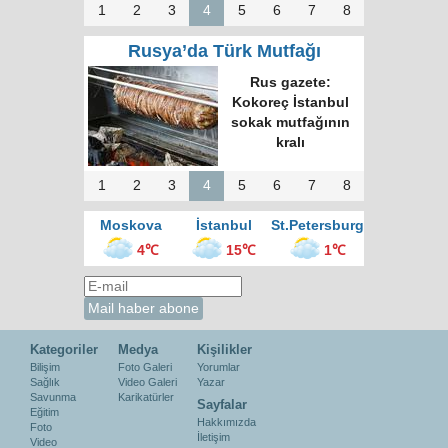
1
2
3
4
5
6
7
8
Rusya’da Türk Mutfağı
Rus gazete:
Kokoreç İstanbul
sokak mutfağının
kralı
1
2
3
4
5
6
7
8
Moskova
İstanbul
St.Petersburg
4℃
15℃
1℃
Kategoriler
Medya
Kişilikler
Bilişim
Foto Galeri
Yorumlar
Sağlık
Video Galeri
Yazar
Savunma
Karikatürler
Sayfalar
Eğitim
Hakkımızda
Foto
İletişim
Video