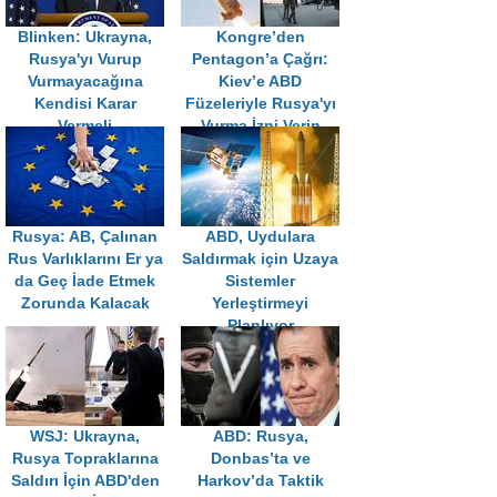
Blinken: Ukrayna,
Kongre’den
Rusya'yı Vurup
Pentagon’a Çağrı:
Vurmayacağına
Kiev’e ABD
Kendisi Karar
Füzeleriyle Rusya'yı
Vermeli
Vurma İzni Verin
Rusya: AB, Çalınan
ABD, Uydulara
Rus Varlıklarını Er ya
Saldırmak için Uzaya
da Geç İade Etmek
Sistemler
Zorunda Kalacak
Yerleştirmeyi
Planlıyor
WSJ: Ukrayna,
ABD: Rusya,
Rusya Topraklarına
Donbas’ta ve
Saldırı İçin ABD'den
Harkov’da Taktik