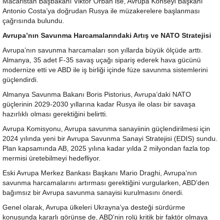
Macaristan Başbakanı Viktor Orban ise, Avrupa Konseyi Başkanı
Antonio Costa’ya doğrudan Rusya ile müzakerelere başlanması
çağrısında bulundu.
Avrupa’nın Savunma Harcamalarındaki Artış ve NATO Stratejisi
Avrupa’nın savunma harcamaları son yıllarda büyük ölçüde arttı.
Almanya, 35 adet F-35 savaş uçağı sipariş ederek hava gücünü
modernize etti ve ABD ile iş birliği içinde füze savunma sistemlerini
güçlendirdi.
Almanya Savunma Bakanı Boris Pistorius, Avrupa’daki NATO
güçlerinin 2029-2030 yıllarına kadar Rusya ile olası bir savaşa
hazırlıklı olması gerektiğini belirtti.
Avrupa Komisyonu, Avrupa savunma sanayiinin güçlendirilmesi için
2024 yılında yeni bir Avrupa Savunma Sanayi Stratejisi (EDIS) sundu.
Plan kapsamında AB, 2025 yılına kadar yılda 2 milyondan fazla top
mermisi üretebilmeyi hedefliyor.
Eski Avrupa Merkez Bankası Başkanı Mario Draghi, Avrupa’nın
savunma harcamalarını artırması gerektiğini vurgularken, ABD’den
bağımsız bir Avrupa savunma sanayisi kurulmasını önerdi.
Genel olarak, Avrupa ülkeleri Ukrayna’ya desteği sürdürme
konusunda kararlı görünse de, ABD’nin rolü kritik bir faktör olmaya