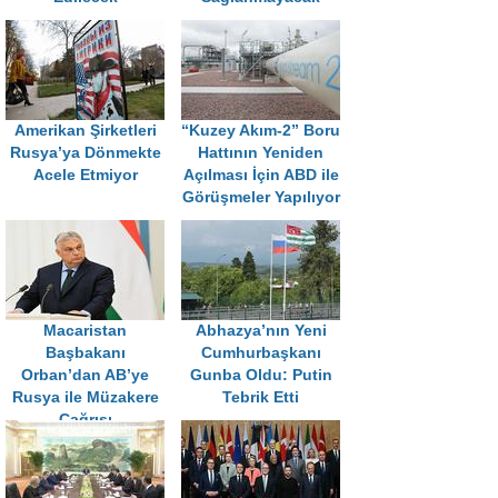
Amerikan Şirketleri
“Kuzey Akım-2” Boru
Rusya’ya Dönmekte
Hattının Yeniden
Acele Etmiyor
Açılması İçin ABD ile
Görüşmeler Yapılıyor
Macaristan
Abhazya’nın Yeni
Başbakanı
Cumhurbaşkanı
Orban’dan AB’ye
Gunba Oldu: Putin
Rusya ile Müzakere
Tebrik Etti
Çağrısı