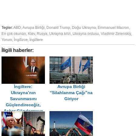
Tegler:
ABD
,
Avrupa Birliği
,
Donald Trump
,
Doğu Ukrayna
,
Emmanuel Macron
,
En çok okunan
,
Kiev
,
Rusya
,
Ukrayna krizi
,
Ukrayna ordusu
,
Vladimir Zelenskiy
,
Yorum
,
İngilizce
,
İngiltere
İligili haberler:
İngiltere:
Avrupa Birliği
Ukrayna’nın
“Silahlanma Çağı”na
Savunmasını
Giriyor
Güçlendireceğiz,
Asker Göndermeye
Hazırız