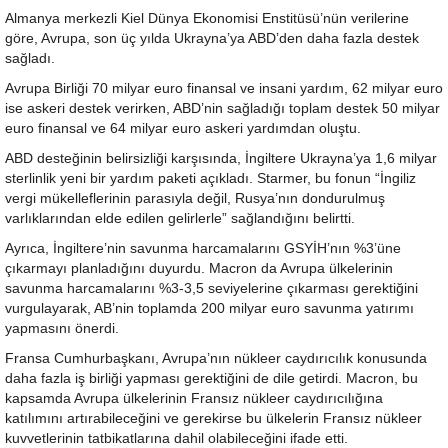
Almanya merkezli Kiel Dünya Ekonomisi Enstitüsü’nün verilerine
göre, Avrupa, son üç yılda Ukrayna’ya ABD’den daha fazla destek
sağladı.
Avrupa Birliği 70 milyar euro finansal ve insani yardım, 62 milyar euro
ise askeri destek verirken, ABD’nin sağladığı toplam destek 50 milyar
euro finansal ve 64 milyar euro askeri yardımdan oluştu.
ABD desteğinin belirsizliği karşısında, İngiltere Ukrayna’ya 1,6 milyar
sterlinlik yeni bir yardım paketi açıkladı. Starmer, bu fonun “İngiliz
vergi mükelleflerinin parasıyla değil, Rusya’nın dondurulmuş
varlıklarından elde edilen gelirlerle” sağlandığını belirtti.
Ayrıca, İngiltere’nin savunma harcamalarını GSYİH’nın %3’üne
çıkarmayı planladığını duyurdu. Macron da Avrupa ülkelerinin
savunma harcamalarını %3-3,5 seviyelerine çıkarması gerektiğini
vurgulayarak, AB’nin toplamda 200 milyar euro savunma yatırımı
yapmasını önerdi.
Fransa Cumhurbaşkanı, Avrupa’nın nükleer caydırıcılık konusunda
daha fazla iş birliği yapması gerektiğini de dile getirdi. Macron, bu
kapsamda Avrupa ülkelerinin Fransız nükleer caydırıcılığına
katılımını artırabileceğini ve gerekirse bu ülkelerin Fransız nükleer
kuvvetlerinin tatbikatlarına dahil olabileceğini ifade etti.