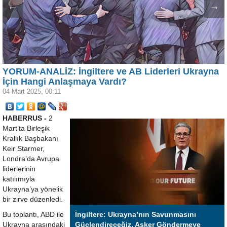
←
→
YORUM-ANALİZ: İngiltere ve AB Liderleri Ukrayna
İçin Hangi Anlaşmaya Vardı?
04 Mart 2025, 00:11
HABERRUS -
2
Mart’ta Birleşik
Krallık Başbakanı
Keir Starmer,
Londra’da Avrupa
liderlerinin
katılımıyla
Ukrayna’ya yönelik
bir zirve düzenledi.
Bu toplantı, ABD ile
İngiltere: Ukrayna’nın Savunmasını
Ukrayna arasındaki
Güçlendireceğiz, Asker Göndermeye