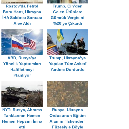
Rostov'da Petrol
Trump, Çin’den
Boru Hattı, Ukrayna
Gelen Ürünlere
İHA Saldırısı Sonrası
Gümrük Vergisini
Alev Aldı
%20’ye Çıkardı
ABD, Rusya’ya
Trump, Ukrayna’ya
Yönelik Yaptırımları
Yapılan Tüm Askerî
Hafifletmeyi
Yardımı Durdurdu
Planlıyor
NYT: Rusya, Abrams
Rusya, Ukrayna
Tanklarının Hemen
Ordusunun Eğitim
Hemen Hepsini İmha
Alanını “İskender”
etti
Füzesiyle Böyle