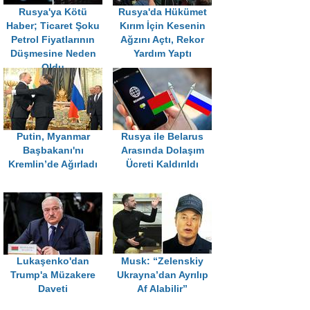
Rusya'ya Kötü
Rusya'da Hükümet
Haber; Ticaret Şoku
Kırım İçin Kesenin
Petrol Fiyatlarının
Ağzını Açtı, Rekor
Düşmesine Neden
Yardım Yaptı
Oldu
Putin, Myanmar
Rusya ile Belarus
Başbakanı'nı
Arasında Dolaşım
Kremlin’de Ağırladı
Ücreti Kaldırıldı
Lukaşenko'dan
Musk: “Zelenskiy
Trump'a Müzakere
Ukrayna’dan Ayrılıp
Daveti
Af Alabilir”