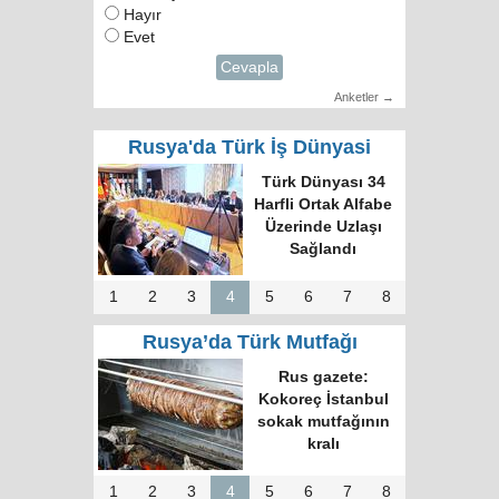
Hayır
Evet
Cevapla
Anketler →
Rusya'da Türk İş Dünyasi
Türk Dünyası 34
Harfli Ortak Alfabe
Üzerinde Uzlaşı
Sağlandı
1
2
3
4
5
6
7
8
Rusya’da Türk Mutfağı
Rus gazete:
Kokoreç İstanbul
sokak mutfağının
kralı
1
2
3
4
5
6
7
8