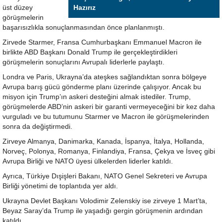
üst düzey
Hazırız
görüşmelerin
başarısızlıkla sonuçlanmasından önce planlanmıştı.
Zirvede Starmer, Fransa Cumhurbaşkanı Emmanuel Macron ile
birlikte ABD Başkanı Donald Trump ile gerçekleştirdikleri
görüşmelerin sonuçlarını Avrupalı liderlerle paylaştı.
Londra ve Paris, Ukrayna’da ateşkes sağlandıktan sonra bölgeye
Avrupa barış gücü gönderme planı üzerinde çalışıyor. Ancak bu
misyon için Trump’ın askeri desteğini almak istediler. Trump,
görüşmelerde ABD’nin askeri bir garanti vermeyeceğini bir kez daha
vurguladı ve bu tutumunu Starmer ve Macron ile görüşmelerinden
sonra da değiştirmedi.
Zirveye Almanya, Danimarka, Kanada, İspanya, İtalya, Hollanda,
Norveç, Polonya, Romanya, Finlandiya, Fransa, Çekya ve İsveç gibi
Avrupa Birliği ve NATO üyesi ülkelerden liderler katıldı.
Ayrıca, Türkiye Dışişleri Bakanı, NATO Genel Sekreteri ve Avrupa
Birliği yönetimi de toplantıda yer aldı.
Ukrayna Devlet Başkanı Volodimir Zelenskiy ise zirveye 1 Mart’ta,
Beyaz Saray’da Trump ile yaşadığı gergin görüşmenin ardından
katıldı.