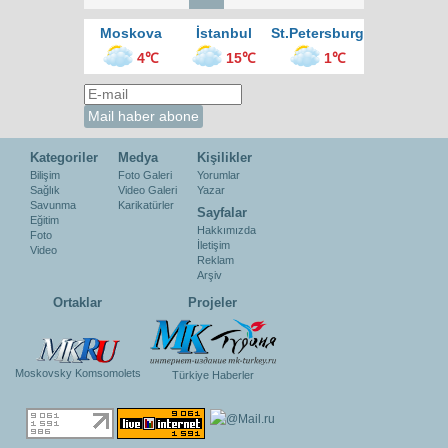
Moskova
İstanbul
St.Petersburg
4℃
15℃
1℃
Kategoriler
Medya
Kişilikler
Bilişim
Foto Galeri
Yorumlar
Sağlık
Video Galeri
Yazar
Savunma
Karikatürler
Sayfalar
Eğitim
Hakkımızda
Foto
İletişim
Video
Reklam
Arşiv
Ortaklar
Projeler
Moskovsky Komsomolets
Türkiye Haberler