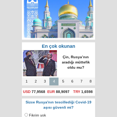
En çok okunan
Çin, Rusya’nın
aradığı müttefik
oldu mu?
1
2
3
4
5
6
7
8
USD
77,9568
EUR
88,9097
TRY
1,6598
Sizce Rusya'nın tescillediği Covid-19
aşısı güvenli mi?
Fikrim yok