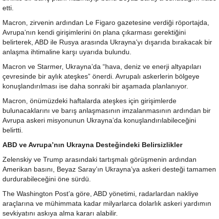
etti.
Macron, zirvenin ardından Le Figaro gazetesine verdiği röportajda,
Avrupa’nın kendi girişimlerini ön plana çıkarması gerektiğini
belirterek, ABD ile Rusya arasında Ukrayna’yı dışarıda bırakacak bir
anlaşma ihtimaline karşı uyarıda bulundu.
Macron ve Starmer, Ukrayna’da “hava, deniz ve enerji altyapıları
çevresinde bir aylık ateşkes” önerdi. Avrupalı askerlerin bölgeye
konuşlandırılması ise daha sonraki bir aşamada planlanıyor.
Macron, önümüzdeki haftalarda ateşkes için girişimlerde
bulunacaklarını ve barış anlaşmasının imzalanmasının ardından bir
Avrupa askeri misyonunun Ukrayna’da konuşlandırılabileceğini
belirtti.
ABD ve Avrupa’nın Ukrayna Desteğindeki Belirsizlikler
Zelenskiy ve Trump arasındaki tartışmalı görüşmenin ardından
Amerikan basını, Beyaz Saray’ın Ukrayna’ya askeri desteği tamamen
durdurabileceğini öne sürdü.
The Washington Post’a göre, ABD yönetimi, radarlardan nakliye
araçlarına ve mühimmata kadar milyarlarca dolarlık askeri yardımın
sevkiyatını askıya alma kararı alabilir.