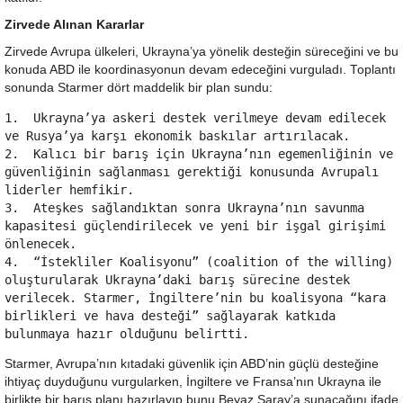
Zirvede Alınan Kararlar
Zirvede Avrupa ülkeleri, Ukrayna’ya yönelik desteğin süreceğini ve bu
konuda ABD ile koordinasyonun devam edeceğini vurguladı. Toplantı
sonunda Starmer dört maddelik bir plan sundu:
1.  Ukrayna’ya askeri destek verilmeye devam edilecek 
ve Rusya’ya karşı ekonomik baskılar artırılacak.

2.  Kalıcı bir barış için Ukrayna’nın egemenliğinin ve 
güvenliğinin sağlanması gerektiği konusunda Avrupalı 
liderler hemfikir.

3.  Ateşkes sağlandıktan sonra Ukrayna’nın savunma 
kapasitesi güçlendirilecek ve yeni bir işgal girişimi 
önlenecek.

4.  “İstekliler Koalisyonu” (coalition of the willing) 
oluşturularak Ukrayna’daki barış sürecine destek 
verilecek. Starmer, İngiltere’nin bu koalisyona “kara 
birlikleri ve hava desteği” sağlayarak katkıda 
Starmer, Avrupa’nın kıtadaki güvenlik için ABD’nin güçlü desteğine
ihtiyaç duyduğunu vurgularken, İngiltere ve Fransa’nın Ukrayna ile
birlikte bir barış planı hazırlayıp bunu Beyaz Saray’a sunacağını ifade