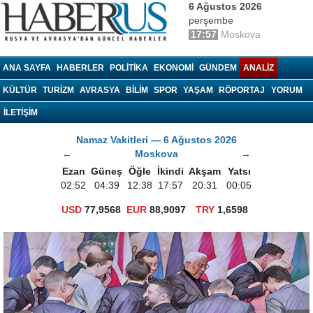
6 Ağustos 2026
perşembe
17:57
Moskova
haberrus.ru
ANA SAYFA
HABERLER
POLITIKA
EKONOMI
GÜNDEM
ANALIZ
KÜLTÜR
TURIZM
AVRASYA
BILIM
SPOR
YAŞAM
RÖPORTAJ
YORUM
İLETİŞİM
Namaz Vakitleri — 6 Ağustos 2026
←
Moskova
→
Ezan
Güneş
Öğle
İkindi
Akşam
Yatsı
02:52
04:39
12:38
17:57
20:31
00:05
USD
77,9568
EUR
88,9097
TRY
1,6598