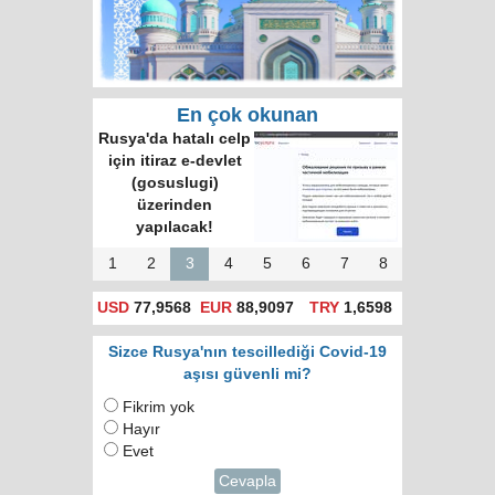
En çok okunan
Rusya'da hatalı celp
için itiraz e-devlet
(gosuslugi)
üzerinden
yapılacak!
1
2
3
4
5
6
7
8
USD
77,9568
EUR
88,9097
TRY
1,6598
Sizce Rusya'nın tescillediği Covid-19
aşısı güvenli mi?
Fikrim yok
Hayır
Evet
Cevapla