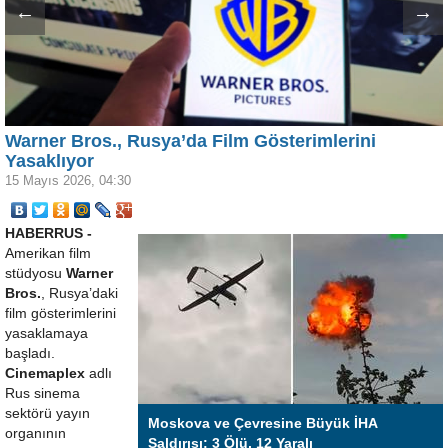
←
→
Warner Bros., Rusya’da Film Gösterimlerini
Yasaklıyor
15 Mayıs 2026, 04:30
HABERRUS -
Amerikan film
stüdyosu
Warner
Bros.
, Rusya’daki
film gösterimlerini
yasaklamaya
başladı.
Cinemaplex
adlı
Rus sinema
sektörü yayın
Moskova ve Çevresine Büyük İHA
organının
Saldırısı: 3 Ölü, 12 Yaralı