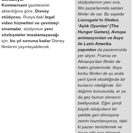
stüdyolarının yanı sıra,
Kommersant
gazetesinin
film pazarlarında satılan
aktardığına göre,
Disney
filmler de var. Bu sayede
stüdyosu
, Rusya’daki
legal
Lionsgate’in filmleri,
video hizmetleri ve çevrimiçi
‘Açlık Oyunları’ (The
sinemalar
, stüdyonun
yeni
Hunger Games), Avrupa
sözleşmeler imzalamayacağı
animasyonları ve Asya
için,
bu yıl sonuna kadar
Disney
ile Latin Amerika
filmlerini yayınlayabilecek.
yapımları
da pazarımızda
yer alıyor. Fransa ve
Almanya’dan filmler de
halen gösterimde. Asya
korku filmleri de şu anda
yerli içerik eksikliğinde bir
kurtarıcı niteliğinde. Gri
dağıtım konusunda, er ya
da geç bunun olmasını
bekliyorduk. Eğer şimdi
büyük stüdyoların bir
şekilde geri dönüşüne
zemin hazırlanıyorsa, tabii
ki pazarı temizlemek ve
insan gibi geri dönmek