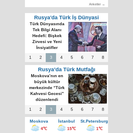
Anketler →
Rusya'da Türk İş Dünyasi
Türk Dünyasında
Tek Bilgi Alanı
Hedefi: Bişkek
Zirvesi ve Yeni
İnsiyatifler
1
2
3
4
5
6
7
8
Rusya’da Türk Mutfağı
Moskova’nın en
büyük kültür
merkezinde “Türk
Kahvesi Gecesi”
düzenlendi
1
2
3
4
5
6
7
8
Moskova
İstanbul
St.Petersburg
4℃
15℃
1℃