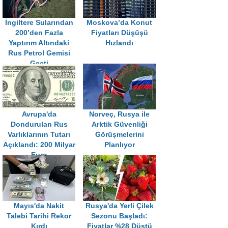
İngiltere Sularından
Moskova’da Konut
200’den Fazla
Fiyatları Düşüşü
Yaptırım Altındaki
Hızlandı
Rus Petrol Gemisi
Geçti
Avrupa'da
Norveç, Rusya ile
Dondurulan Rus
Arktik Güvenliği
Varlıklarının Tutarı
Görüşmelerini
Açıklandı: 200 Milyar
Planlıyor
Euro
Mayıs'da Nakit
Rusya'da Yerli Çilek
Talebi Tarihi Rekor
Sezonu Başladı:
Kırdı
Fiyatlar %28 Düştü