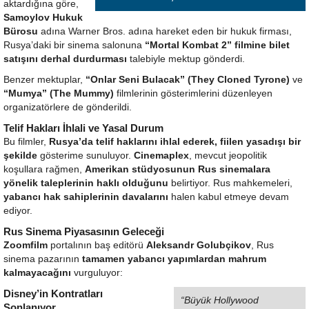
aktardığına göre,
Samoylov Hukuk
Bürosu
adına Warner Bros. adına hareket eden bir hukuk firması,
Rusya’daki bir sinema salonuna
“Mortal Kombat 2” filmine bilet
satışını derhal durdurması
talebiyle mektup gönderdi.
Benzer mektuplar,
“Onlar Seni Bulacak” (They Cloned Tyrone)
ve
“Mumya” (The Mummy)
filmlerinin gösterimlerini düzenleyen
organizatörlere de gönderildi.
Telif Hakları İhlali ve Yasal Durum
Bu filmler,
Rusya’da telif haklarını ihlal ederek, fiilen yasadışı bir
şekilde
gösterime sunuluyor.
Cinemaplex
, mevcut jeopolitik
koşullara rağmen,
Amerikan stüdyosunun Rus sinemalara
yönelik taleplerinin haklı olduğunu
belirtiyor. Rus mahkemeleri,
yabancı hak sahiplerinin davalarını
halen kabul etmeye devam
ediyor.
Rus Sinema Piyasasının Geleceği
Zoomfilm
portalının baş editörü
Aleksandr Golubçikov
, Rus
sinema pazarının
tamamen yabancı yapımlardan mahrum
kalmayacağını
vurguluyor:
Disney’in Kontratları
“Büyük Hollywood
Sonlanıyor