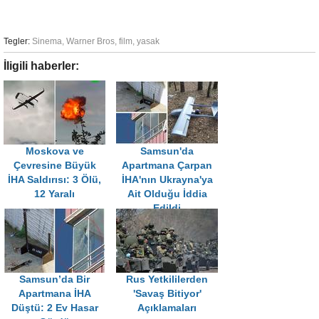
Tegler:
Sinema
,
Warner Bros
,
film
,
yasak
İligili haberler:
Moskova ve
Samsun'da
Çevresine Büyük
Apartmana Çarpan
İHA Saldırısı: 3 Ölü,
İHA'nın Ukrayna'ya
12 Yaralı
Ait Olduğu İddia
Edildi
Samsun’da Bir
Rus Yetkililerden
Apartmana İHA
'Savaş Bitiyor'
Düştü: 2 Ev Hasar
Açıklamaları