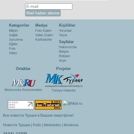
Kategoriler
Medya
Kişilikler
Bilişim
Foto Galeri
Yorumlar
Sağlık
Video Galeri
Yazar
Savunma
Karikatürler
Sayfalar
Eğitim
Hakkımızda
Foto
İletişim
Video
Reklam
Arşiv
Ortaklar
Projeler
Moskovsky Komsomolets
Türkiye Haberler
Все новости Турции в Вашем смартфоне!
Новости Турции
|
Putin
|
Medvedev
|
Moskova
YASAL UYARI