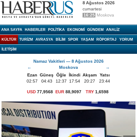
8 Ağustos 2026
cumartesi
16:25
Moskova
haberrus.ru
ANA SAYFA
HABERLER
POLITIKA
EKONOMI
GÜNDEM
ANALIZ
KÜLTÜR
TURIZM
AVRASYA
BILIM
SPOR
YAŞAM
RÖPORTAJ
YORUM
İLETİŞİM
Namaz Vakitleri — 8 Ağustos 2026
←
Moskova
→
Ezan
Güneş
Öğle
İkindi
Akşam
Yatsı
02:57
04:43
12:37
17:54
20:27
23:44
USD
77,9568
EUR
88,9097
TRY
1,6598