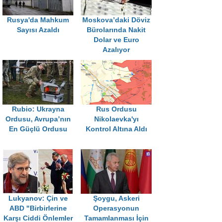
Rusya'da Mahkum
Moskova’daki Döviz
Sayısı Azaldı
Bürolarında Nakit
Dolar ve Euro
Azalıyor
Rubio: Ukrayna
Rus Ordusu
Ordusu, Avrupa’nın
Nikolaevka'yı
En Güçlü Ordusu
Kontrol Altına Aldı
Lukyanov: Çin ve
Şoygu, Askeri
ABD "Birbirlerine
Operasyonun
Karşı Ciddi Önlemler
Tamamlanması İçin