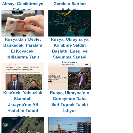
Almayı Geciktirmeye
Gereken Şartları
Çalışıyor"
Açıkladı
Rusya'dan 'Devlet
Rusya, Ukrayna’ya
Bankadaki Paralara
Kombine Saldırı
El Koyacak'
Başlattı: Enerji ve
İddialarına Yanıt
Savunma Sanayi
Hedefte
Kiev'deki Yolsuzluk
Rusya, Ukrayna’nın
Skandalı
Güneyinde Daha
Ukrayna'nın AB
Sert Toprak Talebi
Hedefini Tehdit
İstiyor
Ediyor