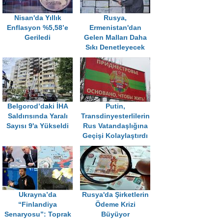
Nisan'da Yıllık
Rusya,
Enflasyon %5,58’e
Ermenistan'dan
Geriledi
Gelen Malları Daha
Sıkı Denetleyecek
Belgorod’daki İHA
Putin,
Saldırısında Yaralı
Transdinyesterlilerin
Sayısı 9'a Yükseldi
Rus Vatandaşlığına
Geçişi Kolaylaştırdı
Ukrayna’da
Rusya'da Şirketlerin
“Finlandiya
Ödeme Krizi
Senaryosu”: Toprak
Büyüyor