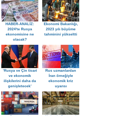
HABER-ANALİZ:
Ekonomi Bakanlığı,
2024'te Rusya
2023 yılı büyüme
ekonomisine ne
tahminini yükseltti
olacak?
‘Rusya ve Çin ticari
Rus uzmanlardan
ve ekonomik
İran örneğiyle
ilişkilerini daha da
ekonomik kriz
genişletecek’
uyarısı