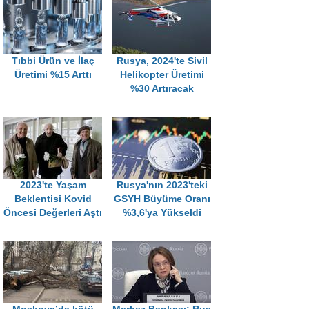
Tıbbi Ürün ve İlaç
Rusya, 2024'te Sivil
Üretimi %15 Arttı
Helikopter Üretimi
%30 Artıracak
2023'te Yaşam
Rusya'nın 2023'teki
Beklentisi Kovid
GSYH Büyüme Oranı
Öncesi Değerleri Aştı
%3,6'ya Yükseldi