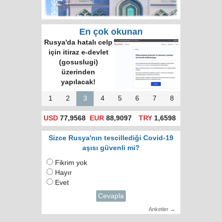
En çok okunan
Şanghay İşbirliği
Örgütü Bağlamında
Rusya-Türkiye
İlişkileri
1
2
3
4
5
6
7
8
USD
77,9568
EUR
88,9097
TRY
1,6598
Sizce Rusya'nın tescillediği Covid-19
aşısı güvenli mi?
Fikrim yok
Hayır
Evet
Cevapla
Anketler →