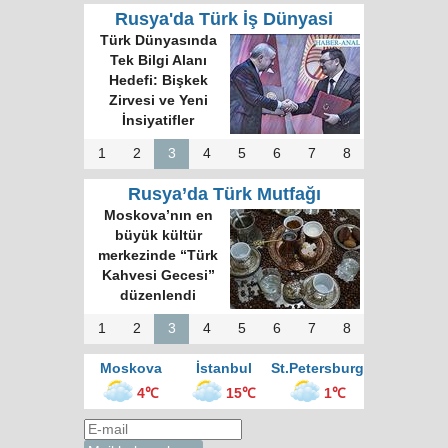
Rusya'da Türk İş Dünyasi
Türk Dünyası 34
Harfli Ortak Alfabe
Üzerinde Uzlaşı
Sağlandı
1
2
3
4
5
6
7
8
Rusya’da Türk Mutfağı
Rus gazete:
Kokoreç İstanbul
sokak mutfağının
kralı
1
2
3
4
5
6
7
8
Moskova
İstanbul
St.Petersburg
4℃
15℃
1℃