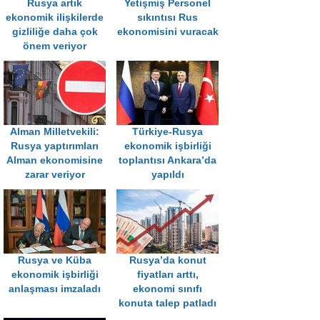
Rusya artık
Yetişmiş Personel
ekonomik ilişkilerde
sıkıntısı Rus
gizliliğe daha çok
ekonomisini vuracak
önem veriyor
Alman Milletvekili:
Türkiye-Rusya
Rusya yaptırımları
ekonomik işbirliği
Alman ekonomisine
toplantısı Ankara’da
zarar veriyor
yapıldı
Rusya ve Küba
Rusya’da konut
ekonomik işbirliği
fiyatları arttı,
anlaşması imzaladı
ekonomi sınıfı
konuta talep patladı