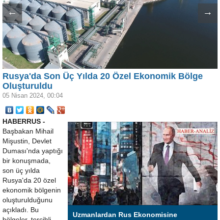
←
→
Rusya'da Son Üç Yılda 20 Özel Ekonomik Bölge
Oluşturuldu
05 Nisan 2024, 00:04
HABERRUS -
Başbakan Mihail
Mişustin, Devlet
Duması'nda yaptığı
bir konuşmada,
son üç yılda
Rusya'da 20 özel
ekonomik bölgenin
oluşturulduğunu
açıkladı. Bu
Uzmanlardan Rus Ekonomisine
bölgeler, tercihli