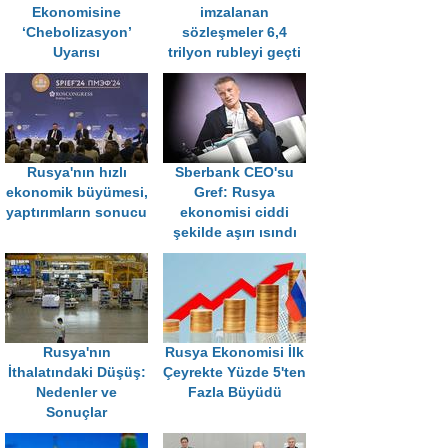
Ekonomisine
imzalanan
‘Chebolizasyon’
sözleşmeler 6,4
Uyarısı
trilyon rubleyi geçti
Rusya'nın hızlı
Sberbank CEO'su
ekonomik büyümesi,
Gref: Rusya
yaptırımların sonucu
ekonomisi ciddi
şekilde aşırı ısındı
Rusya'nın
Rusya Ekonomisi İlk
İthalatındaki Düşüş:
Çeyrekte Yüzde 5'ten
Nedenler ve
Fazla Büyüdü
Sonuçlar