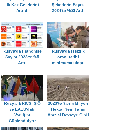
İlk Kez Gelirlerini
Şirketlerin Sayısı
Artırdı
2024'te %53 Arttı
Rusya'da Franchise
Rusya'da işsizlik
Sayısı 2023'te %5
oranı tarihi
Arttı
minimuma ulaştı
Rusya, BRICS, ŞİÖ
2023'te Yarım Milyon
ve EAEU'daki
Hektar Yeni Tarım
Varlığını
Arazisi Devreye Girdi
Güçlendiriyor