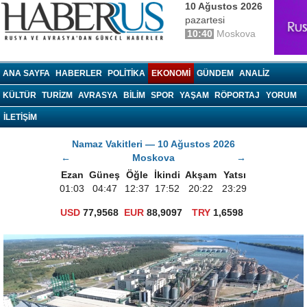
10 Ağustos 2026
pazartesi
10:40
Moskova
haberrus.ru
ANA SAYFA
HABERLER
POLITIKA
EKONOMI
GÜNDEM
ANALIZ
KÜLTÜR
TURIZM
AVRASYA
BILIM
SPOR
YAŞAM
RÖPORTAJ
YORUM
İLETİŞİM
Namaz Vakitleri — 10 Ağustos 2026
←
Moskova
→
Ezan
Güneş
Öğle
İkindi
Akşam
Yatsı
01:03
04:47
12:37
17:52
20:22
23:29
USD
77,9568
EUR
88,9097
TRY
1,6598