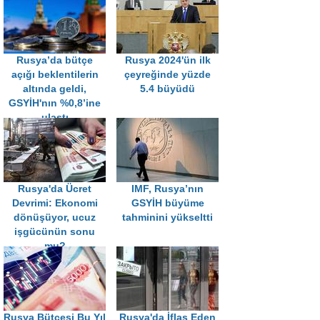
Rusya’da bütçe
Rusya 2024'ün ilk
açığı beklentilerin
çeyreğinde yüzde
altında geldi,
5.4 büyüdü
GSYİH'nın %0,8’ine
ulaştı
Rusya'da Ücret
IMF, Rusya’nın
Devrimi: Ekonomi
GSYİH büyüme
dönüşüyor, ucuz
tahminini yükseltti
işgücünün sonu
mu?
Rusya Bütçesi Bu Yıl
Rusya'da İflas Eden