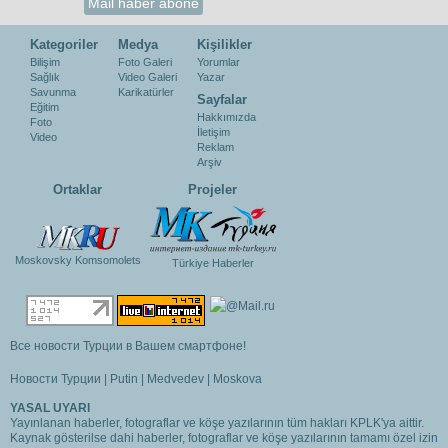
Kategoriler
Medya
Kişilikler
Bilişim
Foto Galeri
Yorumlar
Sağlık
Video Galeri
Yazar
Savunma
Karikatürler
Sayfalar
Eğitim
Hakkımızda
Foto
İletişim
Video
Reklam
Arşiv
Ortaklar
Projeler
Moskovsky Komsomolets
Türkiye Haberler
Все новости Турции в Вашем смартфоне!
Новости Турции
|
Putin
|
Medvedev
|
Moskova
YASAL UYARI
Yayınlanan haberler, fotograflar ve köşe yazılarının tüm hakları KPLK'ya aittir.
Kaynak gösterilse dahi haberler, fotograflar ve köşe yazılarının tamamı özel izin