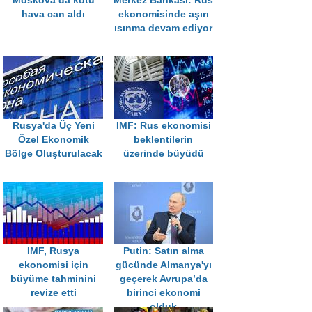
Moskova’da kötü
Merkez Bankası: Rus
hava can aldı
ekonomisinde aşırı
ısınma devam ediyor
Rusya'da Üç Yeni
IMF: Rus ekonomisi
Özel Ekonomik
beklentilerin
Bölge Oluşturulacak
üzerinde büyüdü
IMF, Rusya
Putin: Satın alma
ekonomisi için
gücünde Almanya'yı
büyüme tahminini
geçerek Avrupa’da
revize etti
birinci ekonomi
olduk