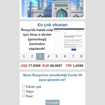
En çok okunan
Rusya'da hatalı celp
için itiraz e-devlet
(gosuslugi)
üzerinden
yapılacak!
1
2
3
4
5
6
7
8
USD
77,9568
EUR
88,9097
TRY
1,6598
Sizce Rusya'nın tescillediği Covid-19
aşısı güvenli mi?
Fikrim yok
Hayır
Evet
Cevapla