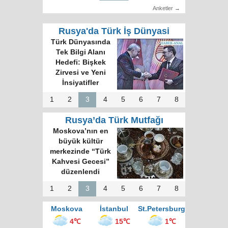
Anketler →
Rusya'da Türk İş Dünyasi
Türk Dünyasında
Tek Bilgi Alanı
Hedefi: Bişkek
Zirvesi ve Yeni
İnsiyatifler
1
2
3
4
5
6
7
8
Rusya’da Türk Mutfağı
Moskova’nın en
büyük kültür
merkezinde “Türk
Kahvesi Gecesi”
düzenlendi
1
2
3
4
5
6
7
8
Moskova
İstanbul
St.Petersburg
4℃
15℃
1℃