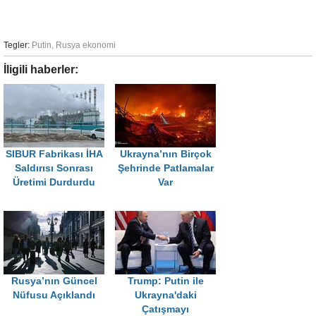
Tegler:
Putin
,
Rusya ekonomi
İligili haberler:
SIBUR Fabrikası İHA
Ukrayna’nın Birçok
Saldırısı Sonrası
Şehrinde Patlamalar
Üretimi Durdurdu
Var
Rusya’nın Güncel
Trump: Putin ile
Nüfusu Açıklandı
Ukrayna'daki
Çatışmayı