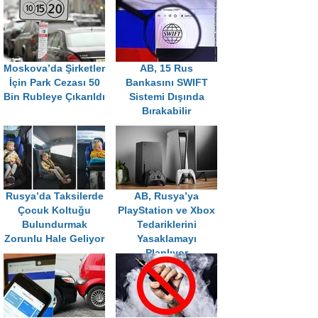
Moskova’da Şirketler
AB, 15 Rus
İçin Park Cezası 50
Bankasını SWIFT
Bin Rubleye Çıkarıldı
Sistemi Dışında
Bırakabilir
Rusya’da Taksilerde
AB, Rusya’ya
Çocuk Koltuğu
PlayStation ve Xbox
Bulundurmak
Tedariklerini
Zorunlu Hale Geliyor
Yasaklamayı
Planlıyor