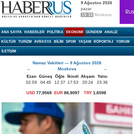
9 Ağustos 2026
pazar
15:33
Moskova
haberrus.ru
ANA SAYFA
HABERLER
POLITIKA
EKONOMI
GÜNDEM
ANALIZ
KÜLTÜR
TURIZM
AVRASYA
BILIM
SPOR
YAŞAM
RÖPORTAJ
YORUM
İLETİŞİM
Namaz Vakitleri — 9 Ağustos 2026
←
Moskova
→
Ezan
Güneş
Öğle
İkindi
Akşam
Yatsı
02:59
04:45
12:37
17:53
20:24
23:36
USD
77,9568
EUR
88,9097
TRY
1,6598