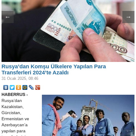
←
→
Rusya’dan Komşu Ülkelere Yapılan Para
Transferleri 2024’te Azaldı
31 Ocak 2025, 08:46
HABERRUS -
Rusya’dan
Kazakistan,
Gürcistan,
Ermenistan ve
Azerbaycan’a
yapılan para