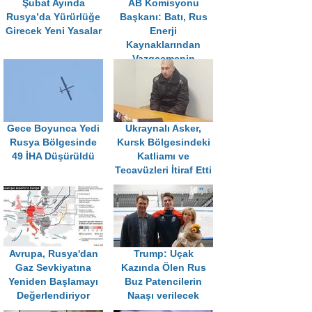
Şubat Ayında
AB Komisyonu
Rusya’da Yürürlüğe
Başkanı: Batı, Rus
Girecek Yeni Yasalar
Enerji
Kaynaklarından
Vazgeçmenin
Bedelini Ağır Ödüyor
Gece Boyunca Yedi
Ukraynalı Asker,
Rusya Bölgesinde
Kursk Bölgesindeki
49 İHA Düşürüldü
Katliamı ve
Tecavüzleri İtiraf Etti
Avrupa, Rusya'dan
Trump: Uçak
Gaz Sevkiyatına
Kazında Ölen Rus
Yeniden Başlamayı
Buz Patencilerin
Değerlendiriyor
Naaşı verilecek