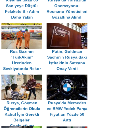
Kıyamet Saati 89
Rusya’da Yolsuzluk
Saniyeye Düştü:
Operasyonu:
Felakete Bir Adım
Rosnano Yöneticileri
Daha Yakın
Gözaltına Alındı
Rus Gazının
Putin, Goldman
“TürkAkım”
Sachs’ın Rusya’daki
Üzerinden
İştirakinin Satışına
Sevkiyatında Rekor
Onay Verdi
Artış
Rusya, Göçmen
Rusya’da Mercedes
Öğrencilerin Okula
ve BMW Yedek Parça
Kabul İçin Gerekli
Fiyatları Yüzde 50
Belgeleri
Arttı
Genişletiyor