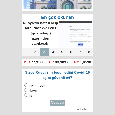
En çok okunan
Rusya'da hatalı celp
için itiraz e-devlet
(gosuslugi)
üzerinden
yapılacak!
1
2
3
4
5
6
7
8
USD
77,9568
EUR
88,9097
TRY
1,6598
Sizce Rusya'nın tescillediği Covid-19
aşısı güvenli mi?
Fikrim yok
Hayır
Evet
Cevapla
Anketler →