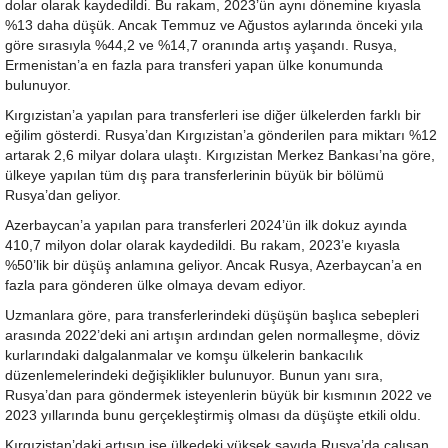
dolar olarak kaydedildi. Bu rakam, 2023’ün aynı dönemine kıyasla
%13 daha düşük. Ancak Temmuz ve Ağustos aylarında önceki yıla
göre sırasıyla %44,2 ve %14,7 oranında artış yaşandı. Rusya,
Ermenistan’a en fazla para transferi yapan ülke konumunda
bulunuyor.
Kırgızistan’a yapılan para transferleri ise diğer ülkelerden farklı bir
eğilim gösterdi. Rusya’dan Kırgızistan’a gönderilen para miktarı %12
artarak 2,6 milyar dolara ulaştı. Kırgızistan Merkez Bankası’na göre,
ülkeye yapılan tüm dış para transferlerinin büyük bir bölümü
Rusya’dan geliyor.
Azerbaycan’a yapılan para transferleri 2024’ün ilk dokuz ayında
410,7 milyon dolar olarak kaydedildi. Bu rakam, 2023’e kıyasla
%50’lik bir düşüş anlamına geliyor. Ancak Rusya, Azerbaycan’a en
fazla para gönderen ülke olmaya devam ediyor.
Uzmanlara göre, para transferlerindeki düşüşün başlıca sebepleri
arasında 2022’deki ani artışın ardından gelen normalleşme, döviz
kurlarındaki dalgalanmalar ve komşu ülkelerin bankacılık
düzenlemelerindeki değişiklikler bulunuyor. Bunun yanı sıra,
Rusya’dan para göndermek isteyenlerin büyük bir kısmının 2022 ve
2023 yıllarında bunu gerçekleştirmiş olması da düşüşte etkili oldu.
Kırgızistan’daki artışın ise ülkedeki yüksek sayıda Rusya’da çalışan