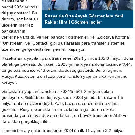
transferlerinin
hacmi 2024 yılında
düşüş gösterdi. Bu
Rusya’da Orta Asyalı Göçmenlere Yeni
durum, söz konusu
Rakip: Hintli Göçmen İşçiler
ülkelerin merkez
bankalarının
verilerine yansıdı. Veriler, bankacılık sistemleri ile “Zolotaya Korona”,
“Unistream” ve “Contact” gibi uluslararası para transfer sistemleri
üzerinden gerçekleştirilen işlemleri kapsıyor.
Kazakistan’a yapılan para transferleri 2024 yılında 132,8 milyon dolar
olarak gerçekleşti. Bu rakam, 2023 yılına kıyasla dolar bazında %44,
tenge bazında ise %43 oranında düşüş gösterdi. Buna rağmen,
Rusya Kazakistan’a en fazla para transferi yapılan ülke konumunu
koruyor.
Gürcistan’a yapılan transferler 2024’te 541,2 milyon dolara
gerileyerek, %65’lik bir düşüş yaşadı. 2023 yılında bu rakam 1,5
milyar dolar seviyesindeydi. Aylık bazda da düzenli bir azalma
gözlendi. Rusya, Gürcistan’a en fazla para gönderen ülkeler
arasında yer almaya devam ederken, en büyük transferler ABD ve
İtalya’dan gerçekleştirildi.
Ermenistan’a yapılan transferler 2024’ün ilk 11 ayında 3,2 milyar