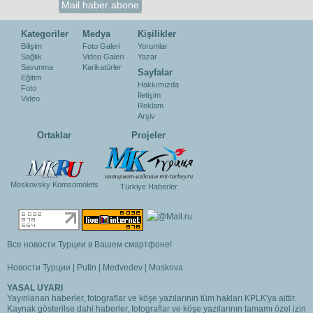
Kategoriler
Medya
Kişilikler
Bilişim
Foto Galeri
Yorumlar
Sağlık
Video Galeri
Yazar
Savunma
Karikatürler
Sayfalar
Eğitim
Hakkımızda
Foto
İletişim
Video
Reklam
Arşiv
Ortaklar
Projeler
Moskovsky Komsomolets
Türkiye Haberler
Все новости Турции в Вашем смартфоне!
Новости Турции
|
Putin
|
Medvedev
|
Moskova
YASAL UYARI
Yayınlanan haberler, fotograflar ve köşe yazılarının tüm hakları KPLK'ya aittir.
Kaynak gösterilse dahi haberler, fotograflar ve köşe yazılarının tamamı özel izin