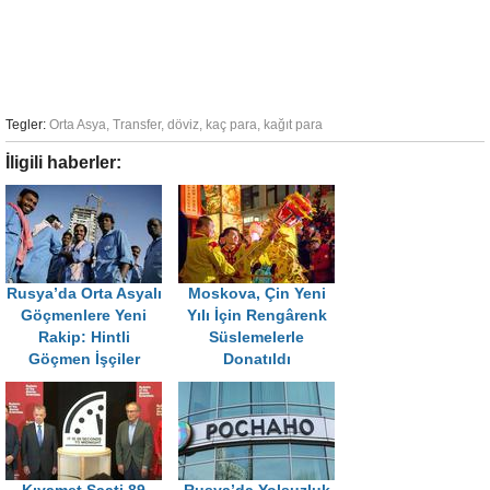
Tegler:
Orta Asya
,
Transfer
,
döviz
,
kaç para
,
kağıt para
İligili haberler:
Rusya’da Orta Asyalı
Moskova, Çin Yeni
Göçmenlere Yeni
Yılı İçin Rengârenk
Rakip: Hintli
Süslemelerle
Göçmen İşçiler
Donatıldı