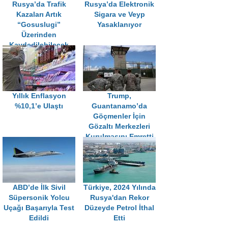
Rusya’da Trafik
Rusya’da Elektronik
Kazaları Artık
Sigara ve Veyp
“Gosuslugi”
Yasaklanıyor
Üzerinden
Kaydedilebilecek
Yıllık Enflasyon
Trump,
%10,1’e Ulaştı
Guantanamo’da
Göçmenler İçin
Gözaltı Merkezleri
Kurulmasını Emretti
ABD’de İlk Sivil
Türkiye, 2024 Yılında
Süpersonik Yolcu
Rusya'dan Rekor
Uçağı Başarıyla Test
Düzeyde Petrol İthal
Edildi
Etti