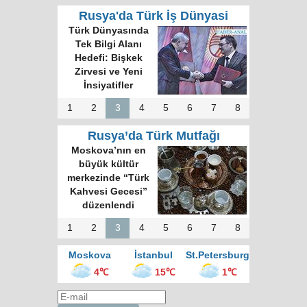
Rusya'da Türk İş Dünyasi
Türk Dünyasında
Tek Bilgi Alanı
Hedefi: Bişkek
Zirvesi ve Yeni
İnsiyatifler
1
2
3
4
5
6
7
8
Rusya’da Türk Mutfağı
Moskova’nın en
büyük kültür
merkezinde “Türk
Kahvesi Gecesi”
düzenlendi
1
2
3
4
5
6
7
8
Moskova
İstanbul
St.Petersburg
4℃
15℃
1℃