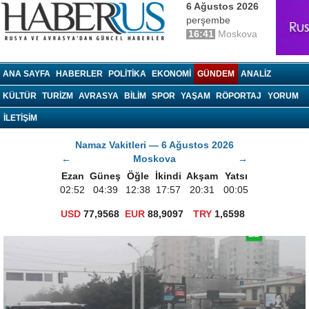
6 Ağustos 2026
perşembe
16:41
Moskova
haberrus.ru
ANA SAYFA
HABERLER
POLITIKA
EKONOMI
GÜNDEM
ANALIZ
KÜLTÜR
TURIZM
AVRASYA
BILIM
SPOR
YAŞAM
RÖPORTAJ
YORUM
İLETİŞİM
Namaz Vakitleri — 6 Ağustos 2026
←
Moskova
→
Ezan
Güneş
Öğle
İkindi
Akşam
Yatsı
02:52
04:39
12:38
17:57
20:31
00:05
USD
77,9568
EUR
88,9097
TRY
1,6598