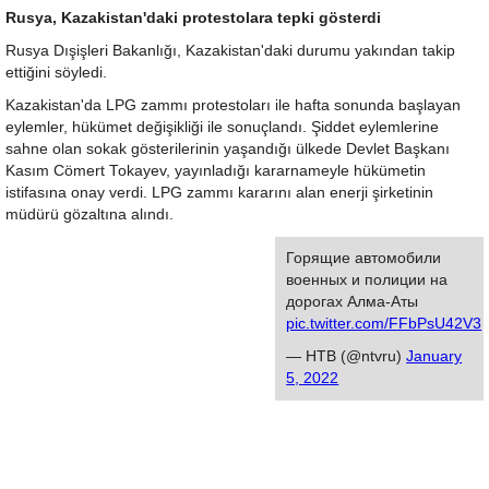
Rusya, Kazakistan'daki protestolara tepki gösterdi
Rusya Dışişleri Bakanlığı, Kazakistan'daki durumu yakından takip
ettiğini söyledi.
Kazakistan'da LPG zammı protestoları ile hafta sonunda başlayan
eylemler, hükümet değişikliği ile sonuçlandı. Şiddet eylemlerine
sahne olan sokak gösterilerinin yaşandığı ülkede Devlet Başkanı
Kasım Cömert Tokayev, yayınladığı kararnameyle hükümetin
istifasına onay verdi. LPG zammı kararını alan enerji şirketinin
müdürü gözaltına alındı.
Горящие автомобили
военных и полиции на
дорогах Алма-Аты
pic.twitter.com/FFbPsU42V3
— НТВ (@ntvru)
January
5, 2022