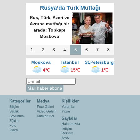
Rusya’da Türk Mutfağı
Rus, Türk, Azeri ve
Avrupa mutfağı bir
arada: Topkapı
Moskova
1
2
3
4
5
6
7
8
Moskova
İstanbul
St.Petersburg
4℃
15℃
1℃
Kategoriler
Medya
Kişilikler
Bilişim
Foto Galeri
Yorumlar
Sağlık
Video Galeri
Yazar
Savunma
Karikatürler
Sayfalar
Eğitim
Hakkımızda
Foto
İletişim
Video
Reklam
Arşiv