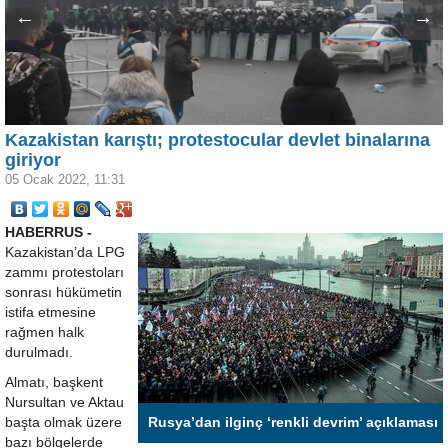
←
→
Kazakistan karıştı; protestocular devlet binalarına
giriyor
05 Ocak 2022, 11:31
HABERRUS -
Kazakistan’da LPG
zammı protestoları
sonrası hükümetin
istifa etmesine
rağmen halk
durulmadı.
Almatı, başkent
Nursultan ve Aktau
başta olmak üzere
Rusya’dan ilginç ‘renkli devrim’ açıklaması
bazı bölgelerde