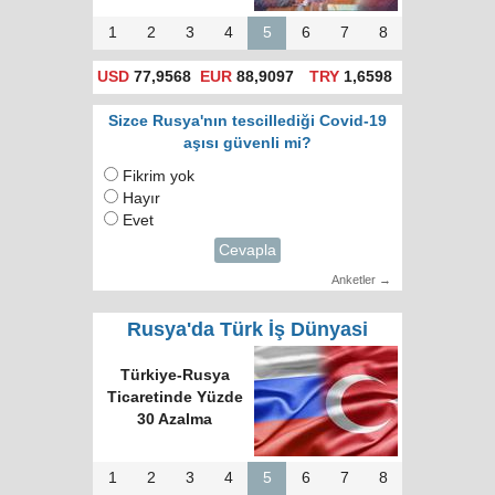
1
2
3
4
5
6
7
8
USD
77,9568
EUR
88,9097
TRY
1,6598
Sizce Rusya'nın tescillediği Covid-19
aşısı güvenli mi?
Fikrim yok
Hayır
Evet
Cevapla
Anketler →
Rusya'da Türk İş Dünyasi
Türkiye-Rusya
Ticaretinde Yüzde
30 Azalma
1
2
3
4
5
6
7
8