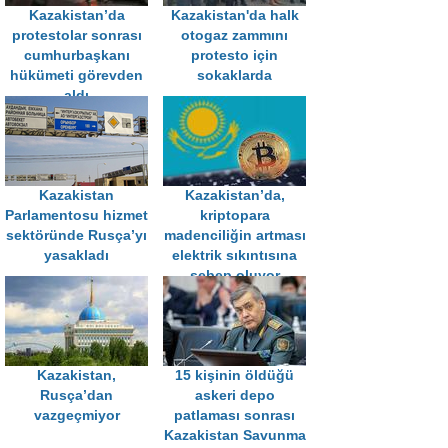
Kazakistan’da
Kazakistan'da halk
protestolar sonrası
otogaz zammını
cumhurbaşkanı
protesto için
hükümeti görevden
sokaklarda
aldı
Kazakistan
Kazakistan’da,
Parlamentosu hizmet
kriptopara
sektöründe Rusça’yı
madenciliğin artması
yasakladı
elektrik sıkıntısına
sebep oluyor
Kazakistan,
15 kişinin öldüğü
Rusça’dan
askeri depo
vazgeçmiyor
patlaması sonrası
Kazakistan Savunma