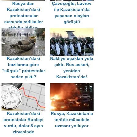
Rusya’dan
Çavuşoğlu, Lavrov
Kazakistan’daki
ile Kazakistan’da
protestocular
yaşanan olayları
arasında radikaller
görüştü
olduğu iddiası
Kazakistan’daki
Nakliye uçakları yola
bazılarına göre
çıktı: Rus askeri,
“sürpriz” protestolar
yeniden
neden çıktı?
Kazakistan’da!
Kazakistan’daki
Rusya, Kazakistan’a
protestolar Rubleyi
terörle mücadele
vurdu, dolar 8 ayın
uzmanı yolluyor
zirvesinde