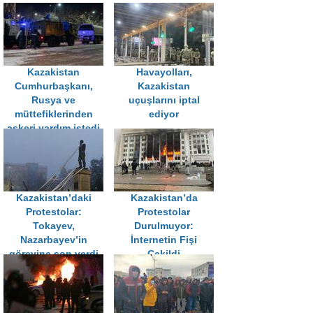
Kazakistan
Havayolları,
Cumhurbaşkanı,
Kazakistan
Rusya ve
uçuşlarını iptal
müttefiklerinden
ediyor
askeri yardım istedi
Kazakistan’daki
Kazakistan’da
Protestolar:
Protestolar
Tokayev,
Durulmuyor:
Nazarbayev’in
İnternetin Fişi
görevine son verdi
Çekildi