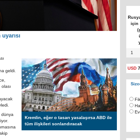
Rusya
için 
(
 uyarısı
1
sı
USD
7
ma geldi.
ce,
Sizc
 olası
ayacak
Fi
ledi.
Ha
Ev
m dünya
Kremlin, eğer o tasarı yasalaşırsa ABD ile
iyor.
tüm ilişkileri sonlandıracak
ınmasına
akip