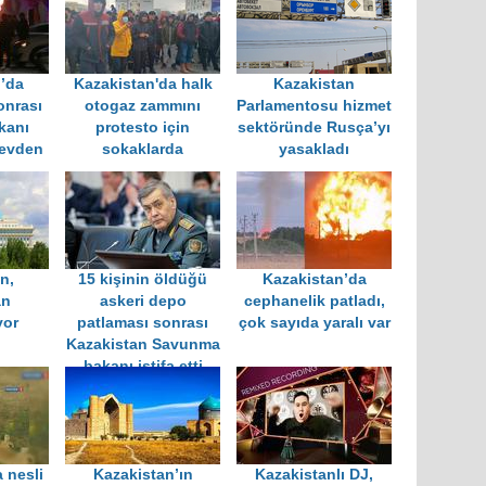
’da
Kazakistan'da halk
Kazakistan
onrası
otogaz zammını
Parlamentosu hizmet
kanı
protesto için
sektöründe Rusça’yı
revden
sokaklarda
yasakladı
n,
15 kişinin öldüğü
Kazakistan’da
an
askeri depo
cephanelik patladı,
yor
patlaması sonrası
çok sayıda yaralı var
Kazakistan Savunma
bakanı istifa etti
 nesli
Kazakistan’ın
Kazakistanlı DJ,