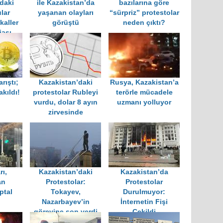
daki
ile Kazakistan’da
bazılarına göre
lar
yaşanan olayları
“sürpriz” protestolar
kaller
görüştü
neden çıktı?
iası
rıştı;
Kazakistan’daki
Rusya, Kazakistan’a
akıldı!
protestolar Rubleyi
terörle mücadele
vurdu, dolar 8 ayın
uzmanı yolluyor
zirvesinde
rı,
Kazakistan’daki
Kazakistan’da
an
Protestolar:
Protestolar
ptal
Tokayev,
Durulmuyor:
Nazarbayev’in
İnternetin Fişi
görevine son verdi
Çekildi