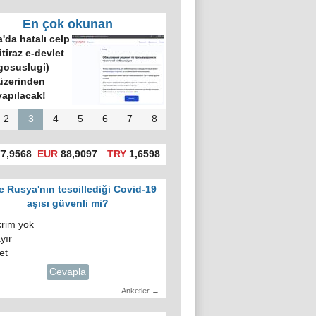
En çok okunan
'da hatalı celp
itiraz e-devlet
gosuslugi)
üzerinden
yapılacak!
2
3
4
5
6
7
8
7,9568
EUR
88,9097
TRY
1,6598
e Rusya'nın tescillediği Covid-19
aşısı güvenli mi?
krim yok
yır
et
Cevapla
Anketler →