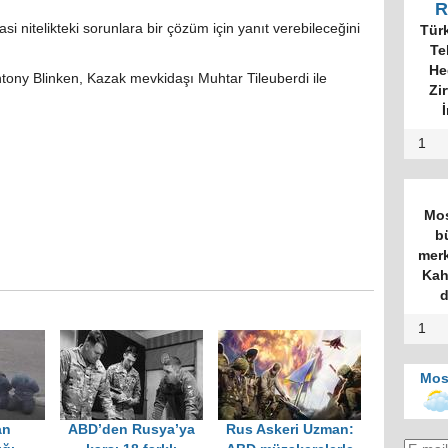
R
 nitelikteki sorunlara bir çözüm için yanıt verebileceğini
Tür
Te
He
ony Blinken, Kazak mevkidaşı Muhtar Tileuberdi ile
Zi
İ
1
Mos
b
merk
Kah
d
1
Mos
an
ABD’den Rusya’ya
Rus Askeri Uzman: