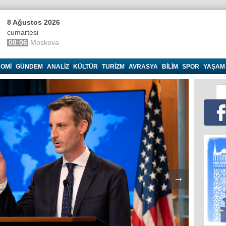
8 Ağustos 2026
cumartesi
08:06
Moskova
OMI
GÜNDEM
ANALIZ
KÜLTÜR
TURIZM
AVRASYA
BILIM
SPOR
YAŞAM
→