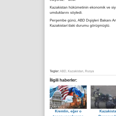
Kazakistan hükümetinin ekonomik ve siyasi
umduklarını söyledi.
Perşembe günü, ABD Dışişleri Bakanı Ant
Kazakistan'daki durumu görüşmüştü.
Tegler:
ABD
,
Kazakistan
,
Rusya
İligili haberler:
Kremlin, eğer o
Kazakist