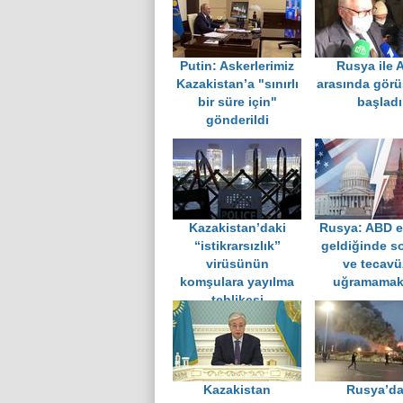
Putin: Askerlerimiz
Rusya ile 
Kazakistan’a "sınırlı
arasında görü
bir süre için"
başladı
gönderildi
Kazakistan’daki
Rusya: ABD e
“istikrarsızlık’’
geldiğinde 
virüsünün
ve tecavü
komşulara yayılma
uğramamak
tehlikesi
Kazakistan
Rusya’d