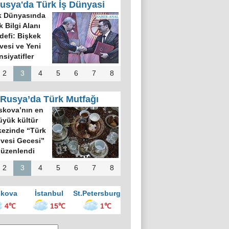
usya'da Türk İş Dünyasi
k Dünyasında
k Bilgi Alanı
defi: Bişkek
rvesi ve Yeni
nsiyatifler
2
3
4
5
6
7
8
Rusya’da Türk Mutfağı
kova’nın en
üyük kültür
ezinde “Türk
vesi Gecesi”
üzenlendi
2
3
4
5
6
7
8
kova
İstanbul
St.Petersburg
4℃
15℃
1℃