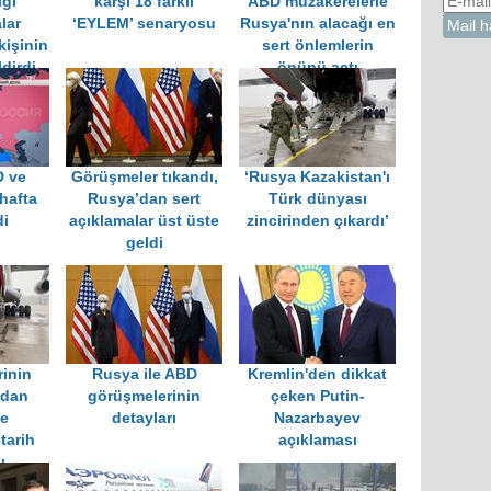
ığı
karşı 18 farklı
ABD müzakerelerle
lar
‘EYLEM’ senaryosu
Rusya'nın alacağı en
kişinin
sert önlemlerin
dirdi
önünü açtı
D ve
Görüşmeler tıkandı,
‘Rusya Kazakistan'ı
hafta
Rusya’dan sert
Türk dünyası
di
açıklamalar üst üste
zincirinden çıkardı’
geldi
rinin
Rusya ile ABD
Kremlin'den dikkat
’dan
görüşmelerinin
çeken Putin-
e
detayları
Nazarbayev
tarih
açıklaması
ı