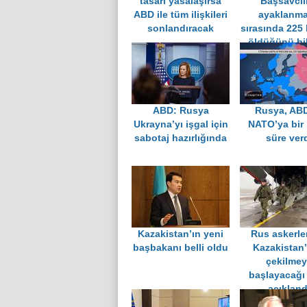
tasarı yasalaşırsa
Başsavcıl
ABD ile tüm ilişkileri
ayaklanma
sonlandıracak
sırasında 225 
öldüğünü bil
ABD: Rusya
Rusya, AB
Ukrayna’yı işgal için
NATO’ya bir 
sabotaj hazırlığında
süre ver
Kazakistan’ın yeni
Rus askerle
başbakanı belli oldu
Kazakistan
çekilmey
başlayacağı 
açıkland