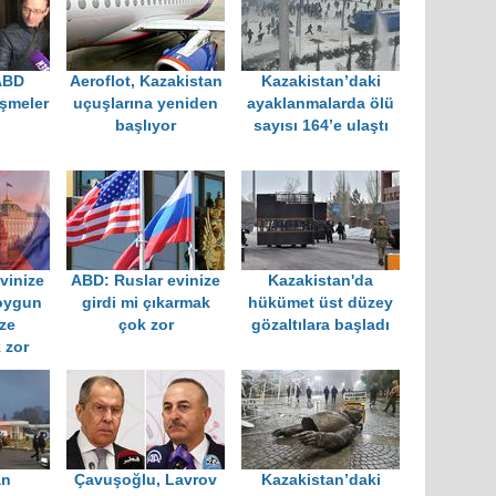
ABD
Aeroflot, Kazakistan
Kazakistan’daki
şmeler
uçuşlarına yeniden
ayaklanmalarda ölü
başlıyor
sayısı 164’e ulaştı
vinize
ABD: Ruslar evinize
Kazakistan'da
soygun
girdi mi çıkarmak
hükümet üst düzey
ze
çok zor
gözaltılara başladı
 zor
an
Çavuşoğlu, Lavrov
Kazakistan’daki