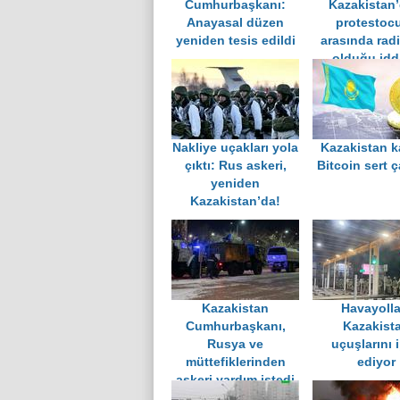
Cumhurbaşkanı:
Kazakistan’
Anayasal düzen
protestocu
yeniden tesis edildi
arasında radi
olduğu idd
Nakliye uçakları yola
Kazakistan ka
çıktı: Rus askeri,
Bitcoin sert ç
yeniden
Kazakistan’da!
Kazakistan
Havayolla
Cumhurbaşkanı,
Kazakist
Rusya ve
uçuşlarını i
müttefiklerinden
ediyor
askeri yardım istedi