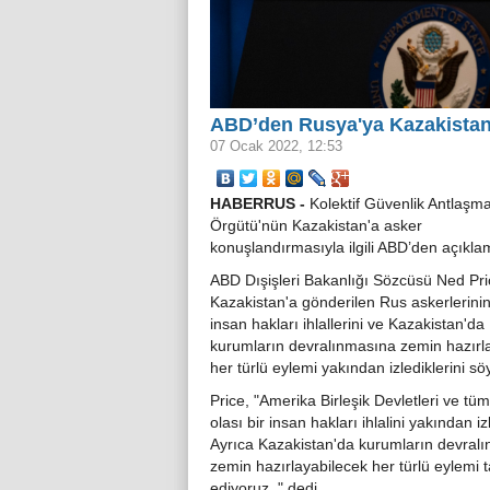
ABD’den Rusya'ya Kazakistan
07 Ocak 2022, 12:53
HABERRUS -
Kolektif Güvenlik Antlaşma
Örgütü'nün Kazakistan'a asker
konuşlandırmasıyla ilgili ABD’den açıkla
ABD Dışişleri Bakanlığı Sözcüsü Ned Pri
Kazakistan'a gönderilen Rus askerlerinin
insan hakları ihlallerini ve Kazakistan'da
kurumların devralınmasına zemin hazırl
her türlü eylemi yakından izlediklerini söy
Price, "Amerika Birleşik Devletleri ve tü
olası bir insan hakları ihlalini yakından izl
Ayrıca Kazakistan'da kurumların devral
zemin hazırlayabilecek her türlü eylemi t
ediyoruz. " dedi.