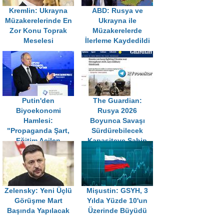
Kremlin: Ukrayna
ABD: Rusya ve
Müzakerelerinde En
Ukrayna ile
Zor Konu Toprak
Müzakerelerde
Meselesi
İlerleme Kaydedildi
Putin'den
The Guardian:
Biyoekonomi
Rusya 2026
Hamlesi:
Boyunca Savaşı
"Propaganda Şart,
Sürdürebilecek
Eğitim Acilen
Kapasiteye Sahip
Güncellenmeli"
Zelensky: Yeni Üçlü
Mişustin: GSYH, 3
Görüşme Mart
Yılda Yüzde 10'un
Başında Yapılacak
Üzerinde Büyüdü