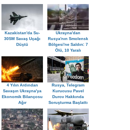
Kazakistan'da Su-
Ukrayna'dan
30SM Savaş Uçağı
Rusya'nın Smolensk
Düştü
Bölgesi'ne Saldırı: 7
Ölü, 10 Yaralı
4 Yılın Ardından
Rusya, Telegram
Savaşın Ukrayna'ya
Kurucusu Pavel
Ekonomik Bilançosu
Durov Hakkında
Ağır
Soruşturma Başlattı