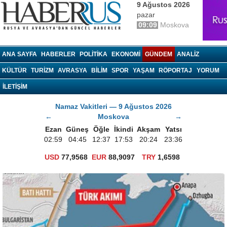
9 Ağustos 2026
pazar
09:09
Moskova
haberrus.ru
ANA SAYFA
HABERLER
POLITIKA
EKONOMI
GÜNDEM
ANALIZ
KÜLTÜR
TURIZM
AVRASYA
BILIM
SPOR
YAŞAM
RÖPORTAJ
YORUM
İLETİŞİM
Namaz Vakitleri — 9 Ağustos 2026
←
Moskova
→
Ezan
Güneş
Öğle
İkindi
Akşam
Yatsı
02:59
04:45
12:37
17:53
20:24
23:36
USD
77,9568
EUR
88,9097
TRY
1,6598