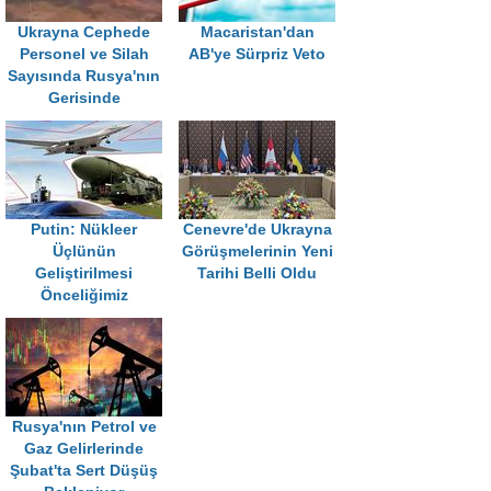
Ukrayna Cephede
Macaristan'dan
Personel ve Silah
AB'ye Sürpriz Veto
Sayısında Rusya'nın
Gerisinde
Putin: Nükleer
Cenevre'de Ukrayna
Üçlünün
Görüşmelerinin Yeni
Geliştirilmesi
Tarihi Belli Oldu
Önceliğimiz
Rusya'nın Petrol ve
Gaz Gelirlerinde
Şubat'ta Sert Düşüş