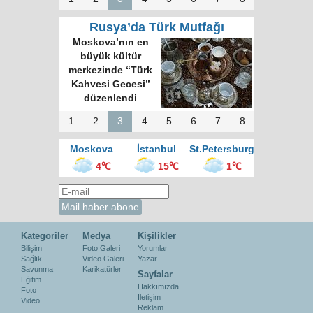
Rusya’da Türk Mutfağı
Moskova’nın en
büyük kültür
merkezinde “Türk
Kahvesi Gecesi”
düzenlendi
1
2
3
4
5
6
7
8
Moskova
İstanbul
St.Petersburg
4℃
15℃
1℃
Kategoriler
Medya
Kişilikler
Bilişim
Foto Galeri
Yorumlar
Sağlık
Video Galeri
Yazar
Savunma
Karikatürler
Sayfalar
Eğitim
Hakkımızda
Foto
İletişim
Video
Reklam