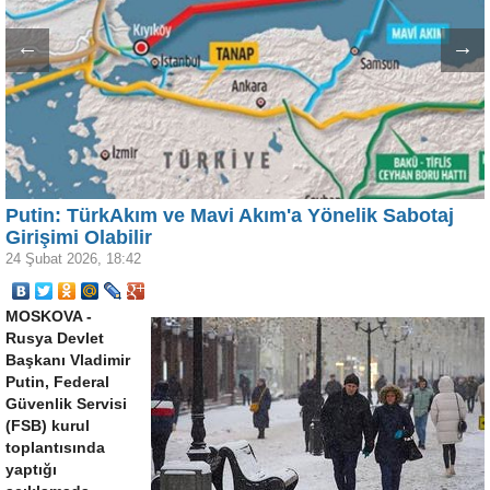
←
→
Putin: TürkAkım ve Mavi Akım'a Yönelik Sabotaj
Girişimi Olabilir
24 Şubat 2026, 18:42
MOSKOVA -
Rusya Devlet
Başkanı Vladimir
Putin, Federal
Güvenlik Servisi
(FSB) kurul
toplantısında
yaptığı