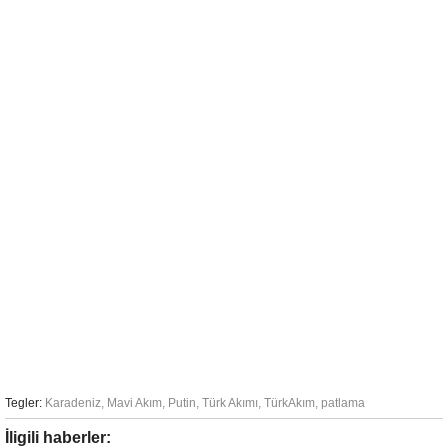
Tegler:
Karadeniz
,
Mavi Akım
,
Putin
,
Türk Akımı
,
TürkAkım
,
patlama
İligili haberler: