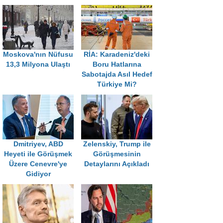
Moskova'nın Nüfusu
RİA: Karadeniz'deki
13,3 Milyona Ulaştı
Boru Hatlarına
Sabotajda Asıl Hedef
Türkiye Mi?
Dmitriyev, ABD
Zelenskiy, Trump ile
Heyeti ile Görüşmek
Görüşmesinin
Üzere Cenevre'ye
Detaylarını Açıkladı
Gidiyor