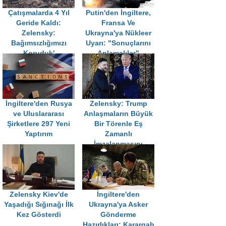
Çatışmalarda 4 Yıl
Putin'den İngiltere,
Geride Kaldı:
Fransa Ve
Zelensky:
Ukrayna'ya Nükleer
Bağımsızlığımızı
Uyarı: "Sonuçlarını
Koruduk'
Anlamalılar"
İngiltere'den Rusya
Zelensky: Trump
ve Uluslararası
Anlaşmaların Büyük
Şirketlere 297 Yeni
Bir Törenle Eş
Yaptırım
Zamanlı
İmzalanmasını
İstiyor
Zelensky Kiev'de
İngiltere'den
Yaşadığı Sığınağı İlk
Ukrayna'ya Asker
Kez Gösterdi
Gönderme
Hazırlıkları: Karargah