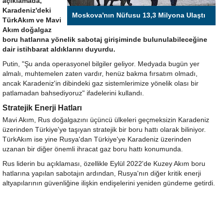
açıklamada,
Karadeniz'deki
Moskova'nın Nüfusu 13,3 Milyona Ulaştı
TürkAkım ve Mavi
Akım doğalgaz
boru hatlarına yönelik sabotaj girişiminde bulunulabileceğine
dair istihbarat aldıklarını duyurdu.
Putin, "Şu anda operasyonel bilgiler geliyor. Medyada bugün yer
almalı, muhtemelen zaten vardır, henüz bakma fırsatım olmadı,
ancak Karadeniz'in dibindeki gaz sistemlerimize yönelik olası bir
patlamadan bahsediyoruz" ifadelerini kullandı.
Stratejik Enerji Hatları
Mavi Akım, Rus doğalgazını üçüncü ülkeleri geçmeksizin Karadeniz
üzerinden Türkiye'ye taşıyan stratejik bir boru hattı olarak biliniyor.
TürkAkım ise yine Rusya'dan Türkiye'ye Karadeniz üzerinden
uzanan bir diğer önemli ihracat gaz boru hattı konumunda.
Rus liderin bu açıklaması, özellikle Eylül 2022'de Kuzey Akım boru
hatlarına yapılan sabotajın ardından, Rusya'nın diğer kritik enerji
altyapılarının güvenliğine ilişkin endişelerini yeniden gündeme getirdi.