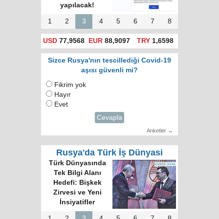
yapılacak!
1
2
3
4
5
6
7
8
USD
77,9568
EUR
88,9097
TRY
1,6598
Sizce Rusya'nın tescillediği Covid-19
aşısı güvenli mi?
Fikrim yok
Hayır
Evet
Cevapla
Anketler →
Rusya'da Türk İş Dünyasi
Türk Dünyasında
Tek Bilgi Alanı
Hedefi: Bişkek
Zirvesi ve Yeni
İnsiyatifler
1
2
3
4
5
6
7
8