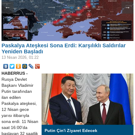
←
→
Paskalya Ateşkesi Sona Erdi: Karşılıklı Saldırılar
Yeniden Başladı
13 Nisan 2026, 01:22
HABERRUS -
Rusya Devlet
Başkanı Vladimir
Putin tarafından
ilan edilen
Paskalya ateşkesi,
12 Nisan gece
yarısı itibarıyla
sona erdi. 11 Nisan
saat 16:00'da
Putin Çin'i Ziyaret Edecek
başlayan 32 saatlik