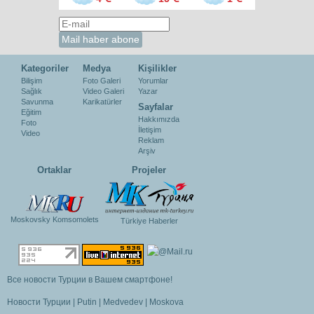
Kategoriler
Medya
Kişilikler
Bilişim
Foto Galeri
Yorumlar
Sağlık
Video Galeri
Yazar
Savunma
Karikatürler
Sayfalar
Eğitim
Hakkımızda
Foto
İletişim
Video
Reklam
Arşiv
Ortaklar
Projeler
Moskovsky Komsomolets
Türkiye Haberler
Все новости Турции в Вашем смартфоне!
Новости Турции
|
Putin
|
Medvedev
|
Moskova