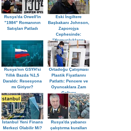
Rusya'da Orwell'in
Eski İngiltere
"1984" Romanının
Başbakanı Johnson,
Satışları Patladı
Zaporojya
Cephesinde:
"Yorgunluklarını
Görüyorum"
Rusya'nın GSYH'si
Ortadoğu Çatışması
Yıllık Bazda %1,5
Plastik Fiyatlarını
Daraldı: Resesyona
Patlattı: Pencere ve
mı Giriyor?
Oyuncaklara Zam
Geliyor
İstanbul Yeni Finans
Rusya'da yabancı
Merkezi Olabilir Mi?
çalıştırma kuralları