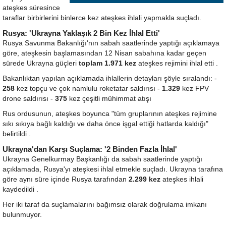
ateşkes süresince
taraflar birbirlerini binlerce kez ateşkes ihlali yapmakla suçladı.
Rusya: 'Ukrayna Yaklaşık 2 Bin Kez İhlal Etti'
Rusya Savunma Bakanlığı'nın sabah saatlerinde yaptığı açıklamaya
göre, ateşkesin başlamasından 12 Nisan sabahına kadar geçen
sürede Ukrayna güçleri
toplam 1.971 kez
ateşkes rejimini ihlal etti .
Bakanlıktan yapılan açıklamada ihlallerin detayları şöyle sıralandı: -
258
kez topçu ve çok namlulu roketatar saldırısı -
1.329
kez FPV
drone saldırısı -
375
kez çeşitli mühimmat atışı
Rus ordusunun, ateşkes boyunca "tüm gruplarının ateşkes rejimine
sıkı sıkıya bağlı kaldığı ve daha önce işgal ettiği hatlarda kaldığı"
belirtildi .
Ukrayna'dan Karşı Suçlama: '2 Binden Fazla İhlal'
Ukrayna Genelkurmay Başkanlığı da sabah saatlerinde yaptığı
açıklamada, Rusya'yı ateşkesi ihlal etmekle suçladı. Ukrayna tarafına
göre aynı süre içinde Rusya tarafından
2.299 kez
ateşkes ihlali
kaydedildi .
Her iki taraf da suçlamalarını bağımsız olarak doğrulama imkanı
bulunmuyor.