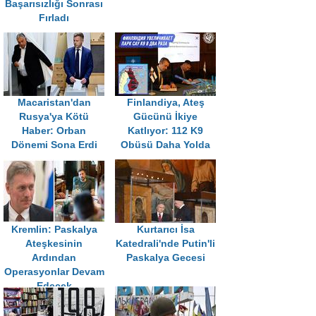
Başarısızlığı Sonrası
Fırladı
Macaristan'dan
Finlandiya, Ateş
Rusya'ya Kötü
Gücünü İkiye
Haber: Orban
Katlıyor: 112 K9
Dönemi Sona Erdi
Obüsü Daha Yolda
Kremlin: Paskalya
Kurtarıcı İsa
Ateşkesinin
Katedrali'nde Putin'li
Ardından
Paskalya Gecesi
Operasyonlar Devam
Edecek