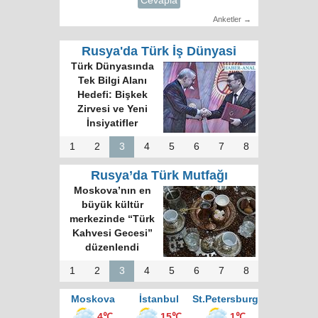
Cevapla
Anketler →
Rusya'da Türk İş Dünyasi
Türk Dünyasında
Tek Bilgi Alanı
Hedefi: Bişkek
Zirvesi ve Yeni
İnsiyatifler
1
2
3
4
5
6
7
8
Rusya’da Türk Mutfağı
Moskova’nın en
büyük kültür
merkezinde “Türk
Kahvesi Gecesi”
düzenlendi
1
2
3
4
5
6
7
8
Moskova
İstanbul
St.Petersburg
4℃
15℃
1℃