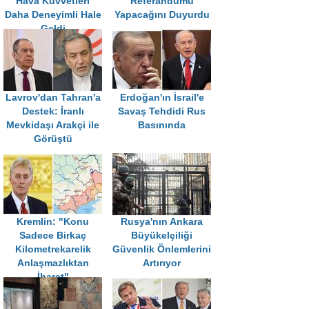
Hava Kuvvetleri
Referandumu
Daha Deneyimli Hale
Yapacağını Duyurdu
Geldi
Lavrov'dan Tahran'a
Erdoğan'ın İsrail'e
Destek: İranlı
Savaş Tehdidi Rus
Mevkidaşı Arakçi ile
Basınında
Görüştü
Kremlin: "Konu
Rusya'nın Ankara
Sadece Birkaç
Büyükelçiliği
Kilometrekarelik
Güvenlik Önlemlerini
Anlaşmazlıktan
Artırıyor
İbaret"