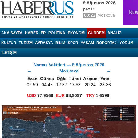
9 Ağustos 2026
pazar
08:22
Moskova
haberrus.ru
ANA SAYFA
HABERLER
POLITIKA
EKONOMI
GÜNDEM
ANALIZ
KÜLTÜR
TURIZM
AVRASYA
BILIM
SPOR
YAŞAM
RÖPORTAJ
YORUM
İLETİŞİM
Namaz Vakitleri — 9 Ağustos 2026
←
Moskova
→
Ezan
Güneş
Öğle
İkindi
Akşam
Yatsı
02:59
04:45
12:37
17:53
20:24
23:36
USD
77,9568
EUR
88,9097
TRY
1,6598