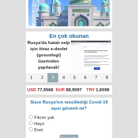
En çok okunan
Rusya'da hatalı celp
için itiraz e-devlet
(gosuslugi)
üzerinden
yapılacak!
1
2
3
4
5
6
7
8
USD
77,9568
EUR
88,9097
TRY
1,6598
Sizce Rusya'nın tescillediği Covid-19
aşısı güvenli mi?
Fikrim yok
Hayır
Evet