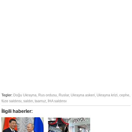
Tegler:
Doğu Ukrayna
,
Rus ordusu
,
Ruslar
,
Ukrayna askeri
,
Ukrayna krizi
,
cephe
,
füze saldırısı
,
saldırı
,
taarruz
,
İHA saldırısı
İligili haberler: