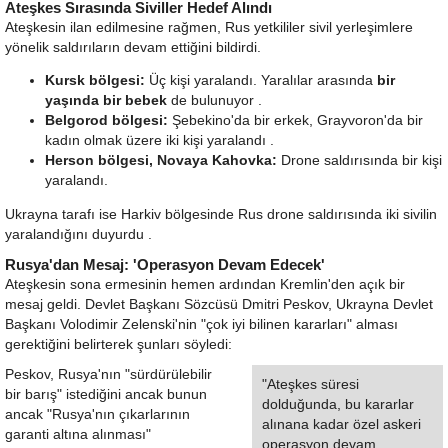
Ateşkes Sırasında Siviller Hedef Alındı
Ateşkesin ilan edilmesine rağmen, Rus yetkililer sivil yerleşimlere
yönelik saldırıların devam ettiğini bildirdi.
Kursk bölgesi:
Üç kişi yaralandı. Yaralılar arasında
bir
yaşında bir bebek
de bulunuyor .
Belgorod bölgesi:
Şebekino'da bir erkek, Grayvoron'da bir
kadın olmak üzere iki kişi yaralandı .
Herson bölgesi, Novaya Kahovka:
Drone saldırısında bir kişi
yaralandı.
Ukrayna tarafı ise Harkiv bölgesinde Rus drone saldırısında iki sivilin
yaralandığını duyurdu .
Rusya'dan Mesaj: 'Operasyon Devam Edecek'
Ateşkesin sona ermesinin hemen ardından Kremlin'den açık bir
mesaj geldi. Devlet Başkanı Sözcüsü Dmitri Peskov, Ukrayna Devlet
Başkanı Volodimir Zelenski'nin "çok iyi bilinen kararları" alması
gerektiğini belirterek şunları söyledi:
Peskov, Rusya'nın "sürdürülebilir
"Ateşkes süresi
bir barış" istediğini ancak bunun
dolduğunda, bu kararlar
ancak "Rusya'nın çıkarlarının
alınana kadar özel askeri
garanti altına alınması"
operasyon devam