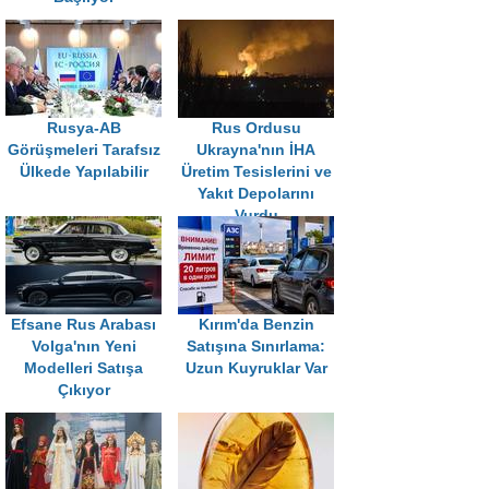
Rusya-AB
Rus Ordusu
Görüşmeleri Tarafsız
Ukrayna'nın İHA
Ülkede Yapılabilir
Üretim Tesislerini ve
Yakıt Depolarını
Vurdu
Efsane Rus Arabası
Kırım'da Benzin
Volga'nın Yeni
Satışına Sınırlama:
Modelleri Satışa
Uzun Kuyruklar Var
Çıkıyor