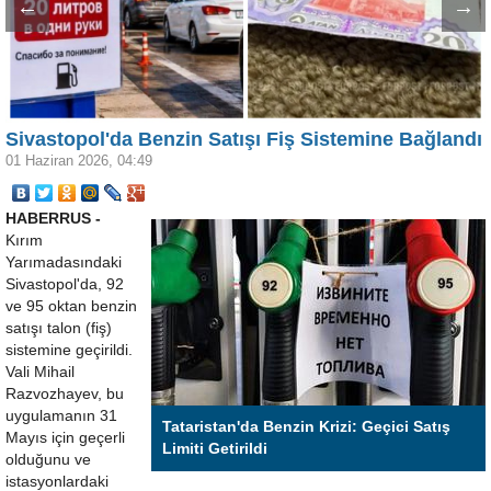
←
→
Sivastopol'da Benzin Satışı Fiş Sistemine Bağlandı
01 Haziran 2026, 04:49
HABERRUS -
Kırım
Yarımadasındaki
Sivastopol'da, 92
ve 95 oktan benzin
satışı talon (fiş)
sistemine geçirildi.
Vali Mihail
Razvozhayev, bu
uygulamanın 31
Tataristan'da Benzin Krizi: Geçici Satış
Mayıs için geçerli
Limiti Getirildi
olduğunu ve
istasyonlardaki