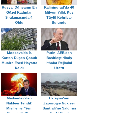
Rusya, Dünyanın En
Kaliningrad'da 40
Güzel Kadınları
Milyon Yıllık Kuş
Sıralamasında 4.
Tüylü Kehribar
Oldu
Bulundu
Moskova'da 9.
Putin, AEB'den
Kattan Düşen Çocuk
Basitleştirilmiş
Mucize Eseri Hayatta
İthalat Rejimini
Kaldı
Uzattı
Medvedev'den
Ukrayna'nın
Nükleer Tehdit:
Zaporojye Nükleer
Misilleme "Yeni
Santrali’ne Saldırısı