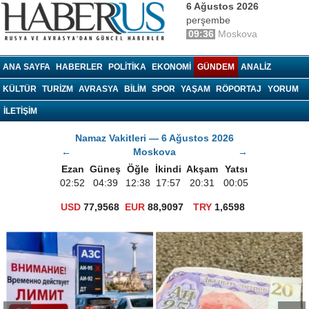
6 Ağustos 2026
perşembe
09:36
Moskova
haberrus.ru
ANA SAYFA
HABERLER
POLITIKA
EKONOMI
GÜNDEM
ANALIZ
KÜLTÜR
TURIZM
AVRASYA
BILIM
SPOR
YAŞAM
RÖPORTAJ
YORUM
İLETİŞİM
Namaz Vakitleri — 6 Ağustos 2026
←
Moskova
→
Ezan
Güneş
Öğle
İkindi
Akşam
Yatsı
02:52
04:39
12:38
17:57
20:31
00:05
USD
77,9568
EUR
88,9097
TRY
1,6598