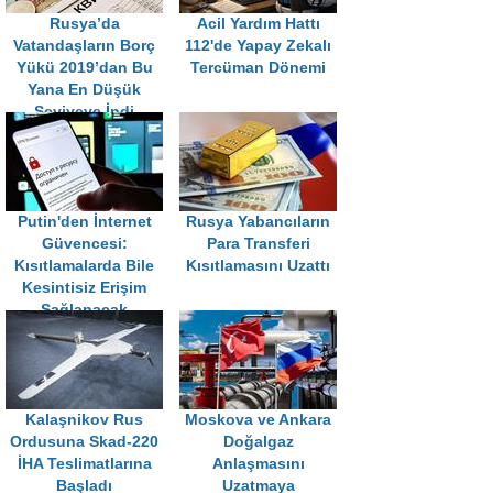
Rusya’da
Acil Yardım Hattı
Vatandaşların Borç
112'de Yapay Zekalı
Yükü 2019’dan Bu
Tercüman Dönemi
Yana En Düşük
Seviyeye İndi
Putin'den İnternet
Rusya Yabancıların
Güvencesi:
Para Transferi
Kısıtlamalarda Bile
Kısıtlamasını Uzattı
Kesintisiz Erişim
Sağlanacak
Kalaşnikov Rus
Moskova ve Ankara
Ordusuna Skad-220
Doğalgaz
İHA Teslimatlarına
Anlaşmasını
Başladı
Uzatmaya