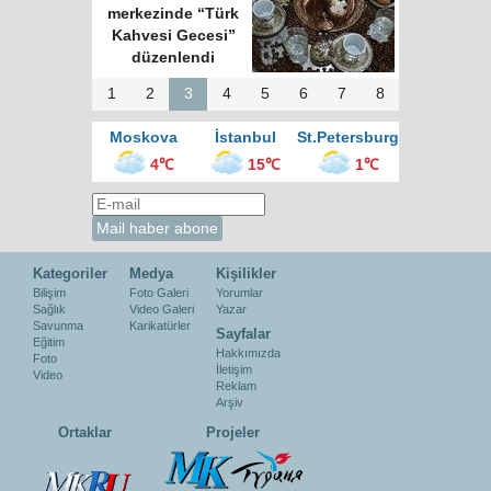
merkezinde “Türk
Kahvesi Gecesi”
düzenlendi
1
2
3
4
5
6
7
8
Moskova
İstanbul
St.Petersburg
4℃
15℃
1℃
Kategoriler
Medya
Kişilikler
Bilişim
Foto Galeri
Yorumlar
Sağlık
Video Galeri
Yazar
Savunma
Karikatürler
Sayfalar
Eğitim
Hakkımızda
Foto
İletişim
Video
Reklam
Arşiv
Ortaklar
Projeler