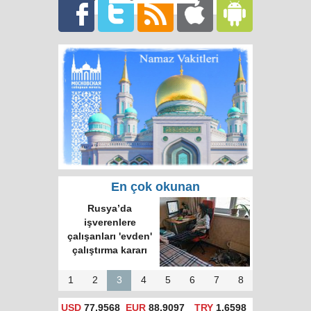
En çok okunan
Rusya’da
işverenlere
çalışanları 'evden'
çalıştırma kararı
1
2
3
4
5
6
7
8
USD
77,9568
EUR
88,9097
TRY
1,6598