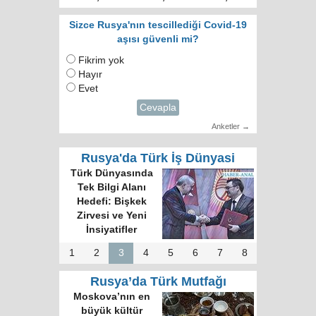
Sizce Rusya'nın tescillediği Covid-19
aşısı güvenli mi?
Fikrim yok
Hayır
Evet
Cevapla
Anketler →
Rusya'da Türk İş Dünyasi
Türk Dünyasında
Tek Bilgi Alanı
Hedefi: Bişkek
Zirvesi ve Yeni
İnsiyatifler
1
2
3
4
5
6
7
8
Rusya’da Türk Mutfağı
Moskova’nın en
büyük kültür