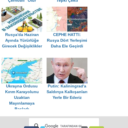
Çernobil" Olur
Tepki Çekti
Rusya'da Haziran
CEPHE HATTI:
Ayında Yürürlüğe
Rusya Dört Yerleşimi
Girecek Değişiklikler
Daha Ele Geçirdi
Ukrayna Ordusu
Putin: Kaliningrad'a
Kırım Karayolunu
Saldırıya Kalkışanları
Uzaktan
Yerle Bir Ederiz
Mayınlamaya
Başladı