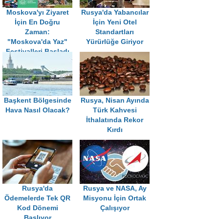
Moskova'yı Ziyaret
Rusya'da Yabancılar
İçin En Doğru
İçin Yeni Otel
Zaman:
Standartları
"Moskova'da Yaz"
Yürürlüğe Giriyor
Festivalleri Başladı
Başkent Bölgesinde
Rusya, Nisan Ayında
Hava Nasıl Olacak?
Türk Kahvesi
İthalatında Rekor
Kırdı
Rusya'da
Rusya ve NASA, Ay
Ödemelerde Tek QR
Misyonu İçin Ortak
Kod Dönemi
Çalışıyor
Başlıyor