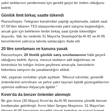
yakıt stoklarının yenilenmesi için gerekli geçici bir önlem olduğunu
belirtti.
Günlük limit birkaç saatte tükendi
Razvozhayev, Telegram kanalından yaptığı açıklamada, sabah saat
07:00'den itibaren TES istasyonlarında yakıt satışına başlandığını,
ancak gün için belirlenen limitin birkaç saat içinde tükendiğini
duyurdu. Vali, bu nedenle 31 Mayıs'ta Sivastopol'da AI-92 ve AI-95
benzinlerinin yalnızca talonla satılacağını ifade etti.
20 litre sınırlaması ve kanuna yasak
Razvozhayev,
20 litrelik günlük satış sınırlamasının
hâlâ geçerli
olduğunu belirtti. Ayrıca, mevcut stokların adil dağıtılması ve
kontrolsüz bir kıtlığın önüne geçilmesi amacıyla, benzinlerin
bidonlara satışının da yasaklandığını ekledi.
Vali, yaşanan zorlukları şöyle açıkladı:
"Mevcut sıkıntılar, güvenlik
önlemlerinin artırılması ve şehre yakıt taşınan lojistik güzergahlarının
optimize edilmesi ihtiyacıyla ilgilidir."
Kırım'da da benzer önlemler alınmıştı
Bir gün önce (30 Mayıs) Kırım'da da AI-95 benzinine yönelik benzer
kısıtlamalar getirilmişti. Kırım lideri Sergey Aksyonov, 31 Mayıs'tan
itibaren AI-95 benzininin öncelikli olarak belediye ve sosyal hizmet