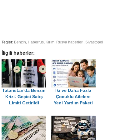
Tegler:
Benzin
,
Haberrus
,
Kırım
,
Rusya haberleri
,
Sivastopol
İligili haberler:
Tataristan'da Benzin
İki ve Daha Fazla
Krizi: Geçici Satış
Çocuklu Ailelere
Limiti Getirildi
Yeni Yardım Paketi