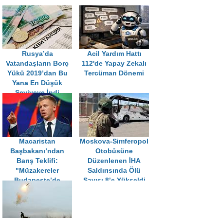
Rusya’da
Acil Yardım Hattı
Vatandaşların Borç
112'de Yapay Zekalı
Yükü 2019’dan Bu
Tercüman Dönemi
Yana En Düşük
Seviyeye İndi
Macaristan
Moskova-Simferopol
Başbakanı’ndan
Otobüsüne
Barış Teklifi:
Düzenlenen İHA
"Müzakereler
Saldırısında Ölü
Budapeşte’de
Sayısı 8’e Yükseldi
Yapılabilir"