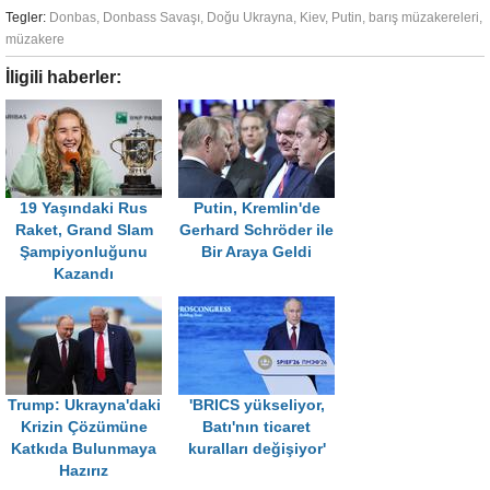
Tegler:
Donbas
,
Donbass Savaşı
,
Doğu Ukrayna
,
Kiev
,
Putin
,
barış müzakereleri
,
müzakere
İligili haberler:
19 Yaşındaki Rus
Putin, Kremlin'de
Raket, Grand Slam
Gerhard Schröder ile
Şampiyonluğunu
Bir Araya Geldi
Kazandı
Trump: Ukrayna'daki
'BRICS yükseliyor,
Krizin Çözümüne
Batı'nın ticaret
Katkıda Bulunmaya
kuralları değişiyor'
Hazırız