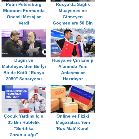
Putin Petersburg
Rusya’da Sağlık
Ekonomi Formunda
Muayenesine
Önemli Mesajlar
Girmeyen
Verdi
Göçmenlere 50 Bin
Ruble Ceza ve Sınır
Dışı
Dugin ve
Rusya ve Çin Enerji
Malofeyev'den Bir İyi
Alanında Yeni
Bir de Kötü "Rusya
Anlaşmalar
2050" Senaryosu
Hazırlıyor
Çocuk Yardımı İçin
Online ve Fiziki
35 Bin Rublelik
Mağazalara Yeni
“Sertifika
'Rus Malı' Kuralı
Zorunluluğu”