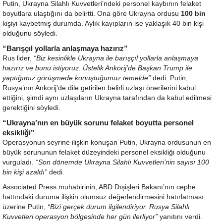
Putin, Ukrayna Silahlı Kuvvetleri’ndeki personel kaybının felaket
boyutlara ulaştığını da belirtti. Ona göre Ukrayna ordusu
100 bin
kişiyi kaybetmiş durumda. Aylık kayıpların ise yaklaşık 40 bin kişi
olduğunu söyledi.
“Barışçıl yollarla anlaşmaya hazırız”
Rus lider,
“Biz kesinlikle Ukrayna ile barışçıl yollarla anlaşmaya
hazırız ve bunu istiyoruz. Üstelik Ankorij’de Başkan Trump ile
yaptığımız görüşmede konuştuğumuz temelde”
dedi. Putin,
Rusya’nın Ankorij’de dile getirilen belirli uzlaşı önerilerini kabul
ettiğini, şimdi aynı uzlaşıların Ukrayna tarafından da kabul edilmesi
gerektiğini söyledi.
“Ukrayna’nın en büyük sorunu felaket boyutta personel
eksikliği”
Operasyonun seyrine ilişkin konuşan Putin, Ukrayna ordusunun en
büyük sorununun felaket düzeyindeki personel eksikliği olduğunu
vurguladı.
“Son dönemde Ukrayna Silahlı Kuvvetleri’nin sayısı 100
bin kişi azaldı”
dedi.
Associated Press muhabirinin, ABD Dışişleri Bakanı’nın cephe
hattındaki duruma ilişkin olumsuz değerlendirmesini hatırlatması
üzerine Putin,
“Bizi gerçek durum ilgilendiriyor. Rusya Silahlı
Kuvvetleri operasyon bölgesinde her gün ilerliyor”
yanıtını verdi.