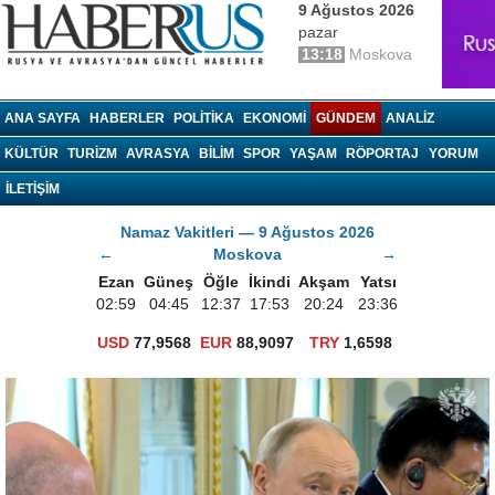
9 Ağustos 2026
pazar
13:18
Moskova
haberrus.ru
ANA SAYFA
HABERLER
POLITIKA
EKONOMI
GÜNDEM
ANALIZ
KÜLTÜR
TURIZM
AVRASYA
BILIM
SPOR
YAŞAM
RÖPORTAJ
YORUM
İLETİŞİM
Namaz Vakitleri — 9 Ağustos 2026
←
Moskova
→
Ezan
Güneş
Öğle
İkindi
Akşam
Yatsı
02:59
04:45
12:37
17:53
20:24
23:36
USD
77,9568
EUR
88,9097
TRY
1,6598