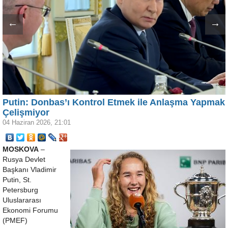
←
→
Putin: Donbas’ı Kontrol Etmek ile Anlaşma Yapmak
Çelişmiyor
04 Haziran 2026, 21:01
MOSKOVA
–
Rusya Devlet
Başkanı Vladimir
Putin, St.
Petersburg
Uluslararası
Ekonomi Forumu
(PMEF)