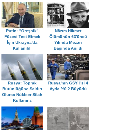
Putin: “Oreşnik”
Nâzım Hikmet
Füzesi Test Etmek
Ölümünün 63'üncü
İçin Ukrayna'da
Yılında Mezarı
Kullanıldı
Başında Anıldı
Rusya: Toprak
Rusya'nın GSYH'si 4
Bütünlüğüne Saldırı
Ayda %0,2 Büyüdü
Olursa Nükleer Silah
Kullanırız