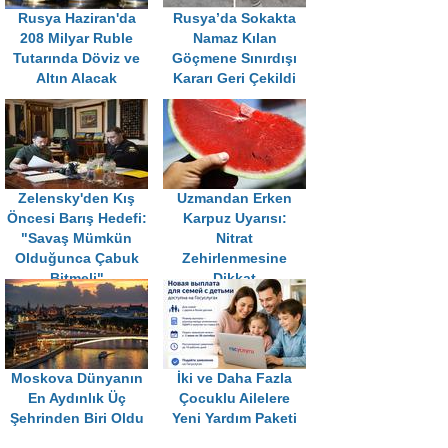
Rusya Haziran'da
Rusya’da Sokakta
208 Milyar Ruble
Namaz Kılan
Tutarında Döviz ve
Göçmene Sınırdışı
Altın Alacak
Kararı Geri Çekildi
Zelensky'den Kış
Uzmandan Erken
Öncesi Barış Hedefi:
Karpuz Uyarısı:
"Savaş Mümkün
Nitrat
Olduğunca Çabuk
Zehirlenmesine
Bitmeli"
Dikkat
Moskova Dünyanın
İki ve Daha Fazla
En Aydınlık Üç
Çocuklu Ailelere
Şehrinden Biri Oldu
Yeni Yardım Paketi