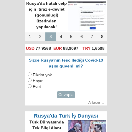
Rusya'da hatalı celp
için itiraz e-devlet
(gosuslugi)
üzerinden
yapılacak!
1
2
3
4
5
6
7
8
USD
77,9568
EUR
88,9097
TRY
1,6598
Sizce Rusya'nın tescillediği Covid-19
aşısı güvenli mi?
Fikrim yok
Hayır
Evet
Cevapla
Anketler →
Rusya'da Türk İş Dünyasi
Türk Dünyasında
Tek Bilgi Alanı