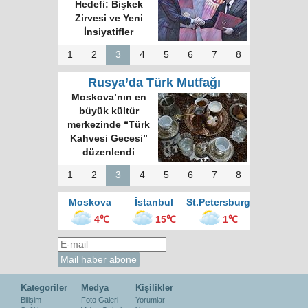
Hedefi: Bişkek
Zirvesi ve Yeni
İnsiyatifler
1
2
3
4
5
6
7
8
Rusya’da Türk Mutfağı
Moskova’nın en
büyük kültür
merkezinde “Türk
Kahvesi Gecesi”
düzenlendi
1
2
3
4
5
6
7
8
Moskova
İstanbul
St.Petersburg
4℃
15℃
1℃
Kategoriler
Medya
Kişilikler
Bilişim
Foto Galeri
Yorumlar