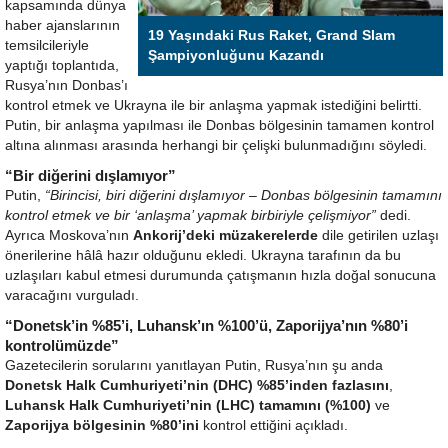
kapsamında dünya
haber ajanslarının
19 Yaşındaki Rus Raket, Grand Slam
temsilcileriyle
Şampiyonluğunu Kazandı
yaptığı toplantıda,
Rusya’nın Donbas’ı
kontrol etmek ve Ukrayna ile bir anlaşma yapmak istediğini belirtti.
Putin, bir anlaşma yapılması ile Donbas bölgesinin tamamen kontrol
altına alınması arasında herhangi bir çelişki bulunmadığını söyledi.
“Bir diğerini dışlamıyor”
Putin,
“Birincisi, biri diğerini dışlamıyor – Donbas bölgesinin tamamını
kontrol etmek ve bir ‘anlaşma’ yapmak birbiriyle çelişmiyor”
dedi.
Ayrıca Moskova’nın
Ankorij’deki müzakerelerde
dile getirilen uzlaşı
önerilerine hâlâ hazır olduğunu ekledi. Ukrayna tarafının da bu
uzlaşıları kabul etmesi durumunda çatışmanın hızla doğal sonucuna
varacağını vurguladı.
“Donetsk’in %85’i, Luhansk’ın %100’ü, Zaporijya’nın %80’i
kontrolümüzde”
Gazetecilerin sorularını yanıtlayan Putin, Rusya’nın şu anda
Donetsk Halk Cumhuriyeti’nin (DHC) %85’inden fazlasını
,
Luhansk Halk Cumhuriyeti’nin (LHC) tamamını (%100)
ve
Zaporijya bölgesinin %80’ini
kontrol ettiğini açıkladı.