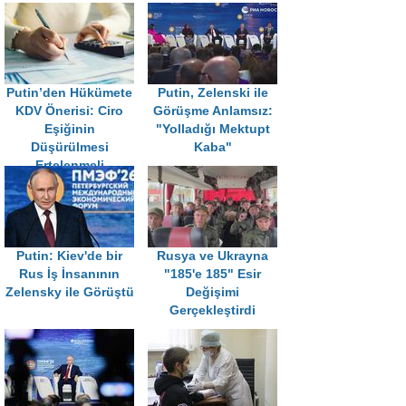
Putin’den Hükümete
Putin, Zelenski ile
KDV Önerisi: Ciro
Görüşme Anlamsız:
Eşiğinin
"Yolladığı Mektupt
Düşürülmesi
Kaba"
Ertelenmeli
Putin: Kiev'de bir
Rusya ve Ukrayna
Rus İş İnsanının
"185'e 185" Esir
Zelensky ile Görüştü
Değişimi
Gerçekleştirdi