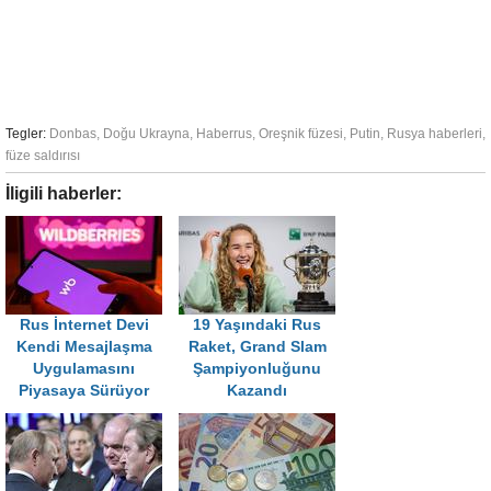
Tegler:
Donbas
,
Doğu Ukrayna
,
Haberrus
,
Oreşnik füzesi
,
Putin
,
Rusya haberleri
,
füze saldırısı
İligili haberler:
Rus İnternet Devi
19 Yaşındaki Rus
Kendi Mesajlaşma
Raket, Grand Slam
Uygulamasını
Şampiyonluğunu
Piyasaya Sürüyor
Kazandı