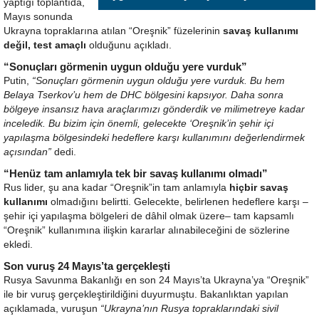
yaptığı toplantıda,
Mayıs sonunda
Ukrayna topraklarına atılan “Oreşnik” füzelerinin
savaş kullanımı
değil, test amaçlı
olduğunu açıkladı.
“Sonuçları görmenin uygun olduğu yere vurduk”
Putin,
“Sonuçları görmenin uygun olduğu yere vurduk. Bu hem
Belaya Tserkov’u hem de DHC bölgesini kapsıyor. Daha sonra
bölgeye insansız hava araçlarımızı gönderdik ve milimetreye kadar
inceledik. Bu bizim için önemli, gelecekte ‘Oreşnik’in şehir içi
yapılaşma bölgesindeki hedeflere karşı kullanımını değerlendirmek
açısından”
dedi.
“Henüz tam anlamıyla tek bir savaş kullanımı olmadı”
Rus lider, şu ana kadar “Oreşnik”in tam anlamıyla
hiçbir savaş
kullanımı
olmadığını belirtti. Gelecekte, belirlenen hedeflere karşı –
şehir içi yapılaşma bölgeleri de dâhil olmak üzere– tam kapsamlı
“Oreşnik” kullanımına ilişkin kararlar alınabileceğini de sözlerine
ekledi.
Son vuruş 24 Mayıs’ta gerçekleşti
Rusya Savunma Bakanlığı en son 24 Mayıs’ta Ukrayna’ya “Oreşnik”
ile bir vuruş gerçekleştirildiğini duyurmuştu. Bakanlıktan yapılan
açıklamada, vuruşun
“Ukrayna’nın Rusya topraklarındaki sivil