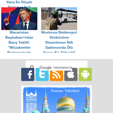
Yana En Düşük
Seviyeye İndi
Macaristan
Moskova-Simferopol
Başbakanı’ndan
Otobüsüne
Barış Teklifi:
Düzenlenen İHA
"Müzakereler
Saldırısında Ölü
Budapeşte’de
Sayısı 8’e Yükseldi
Yapılabilir"