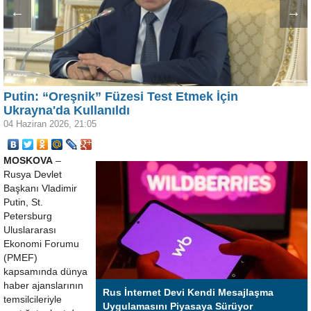
←
→
Putin: “Oreşnik” Füzesi Test Etmek İçin
Ukrayna'da Kullanıldı
04 Haziran 2026, 21:05
MOSKOVA
–
Rusya Devlet
Başkanı Vladimir
Putin, St.
Petersburg
Uluslararası
Ekonomi Forumu
(PMEF)
kapsamında dünya
haber ajanslarının
Rus İnternet Devi Kendi Mesajlaşma
temsilcileriyle
Uygulamasını Piyasaya Sürüyor