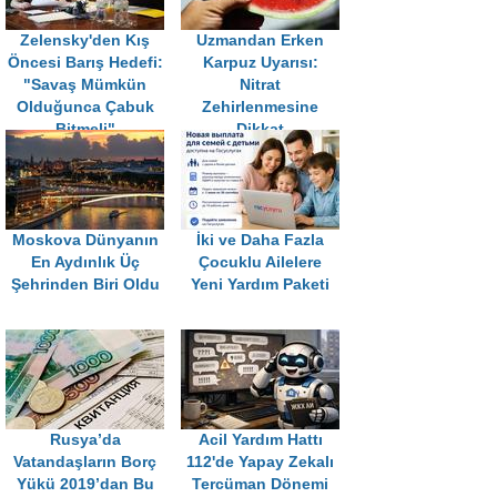
Zelensky'den Kış
Uzmandan Erken
Öncesi Barış Hedefi:
Karpuz Uyarısı:
"Savaş Mümkün
Nitrat
Olduğunca Çabuk
Zehirlenmesine
Bitmeli"
Dikkat
Moskova Dünyanın
İki ve Daha Fazla
En Aydınlık Üç
Çocuklu Ailelere
Şehrinden Biri Oldu
Yeni Yardım Paketi
Rusya’da
Acil Yardım Hattı
Vatandaşların Borç
112'de Yapay Zekalı
Yükü 2019’dan Bu
Tercüman Dönemi