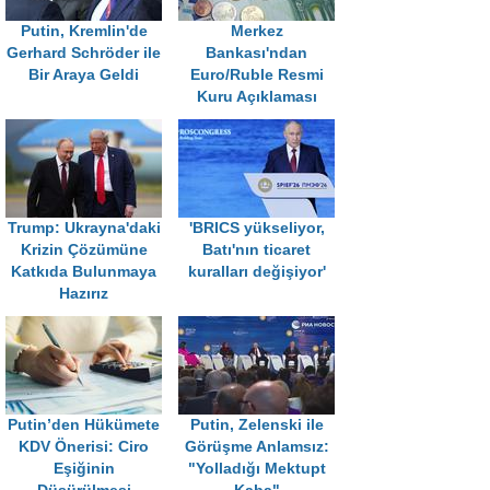
Putin, Kremlin'de
Merkez
Gerhard Schröder ile
Bankası'ndan
Bir Araya Geldi
Euro/Ruble Resmi
Kuru Açıklaması
Trump: Ukrayna'daki
'BRICS yükseliyor,
Krizin Çözümüne
Batı'nın ticaret
Katkıda Bulunmaya
kuralları değişiyor'
Hazırız
Putin’den Hükümete
Putin, Zelenski ile
KDV Önerisi: Ciro
Görüşme Anlamsız:
Eşiğinin
"Yolladığı Mektupt