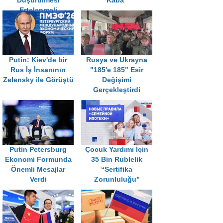
Düşürülmesi
Kaba"
Ertelenmeli
Putin: Kiev'de bir
Rusya ve Ukrayna
Rus İş İnsanının
"185'e 185" Esir
Zelensky ile Görüştü
Değişimi
Gerçekleştirdi
Putin Petersburg
Çocuk Yardımı İçin
Ekonomi Formunda
35 Bin Rublelik
Önemli Mesajlar
“Sertifika
Verdi
Zorunluluğu”