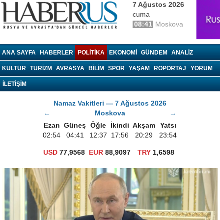
7 Ağustos 2026
cuma
08:41
Moskova
haberrus.ru
ANA SAYFA
HABERLER
POLITIKA
EKONOMI
GÜNDEM
ANALIZ
KÜLTÜR
TURIZM
AVRASYA
BILIM
SPOR
YAŞAM
RÖPORTAJ
YORUM
İLETİŞİM
Namaz Vakitleri — 7 Ağustos 2026
←
Moskova
→
Ezan
Güneş
Öğle
İkindi
Akşam
Yatsı
02:54
04:41
12:37
17:56
20:29
23:54
USD
77,9568
EUR
88,9097
TRY
1,6598