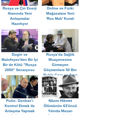
Rusya ve Çin Enerji
Online ve Fiziki
Alanında Yeni
Mağazalara Yeni
Anlaşmalar
'Rus Malı' Kuralı
Hazırlıyor
Dugin ve
Rusya’da Sağlık
Malofeyev'den Bir İyi
Muayenesine
Bir de Kötü "Rusya
Girmeyen
2050" Senaryosu
Göçmenlere 50 Bin
Ruble Ceza ve Sınır
Dışı
Putin: Donbas’ı
Nâzım Hikmet
Kontrol Etmek ile
Ölümünün 63'üncü
Anlaşma Yapmak
Yılında Mezarı