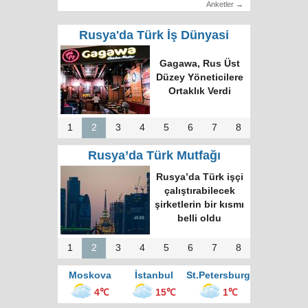
Anketler →
Rusya'da Türk İş Dünyasi
Türk Dünyasında
Tek Bilgi Alanı
Hedefi: Bişkek
Zirvesi ve Yeni
İnsiyatifler
1
2
3
4
5
6
7
8
Rusya’da Türk Mutfağı
Moskova’nın en
büyük kültür
merkezinde “Türk
Kahvesi Gecesi”
düzenlendi
1
2
3
4
5
6
7
8
Moskova
İstanbul
St.Petersburg
4℃
15℃
1℃