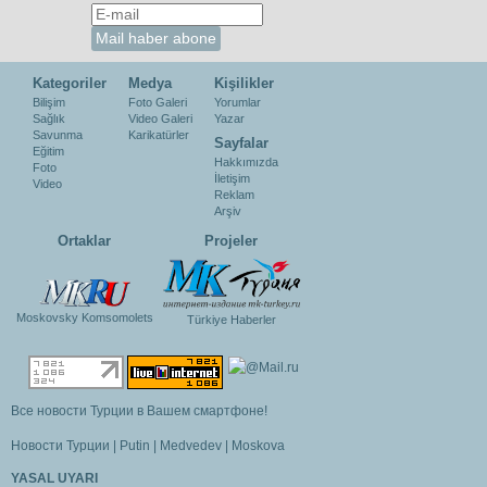
Kategoriler
Medya
Kişilikler
Bilişim
Foto Galeri
Yorumlar
Sağlık
Video Galeri
Yazar
Savunma
Karikatürler
Sayfalar
Eğitim
Hakkımızda
Foto
İletişim
Video
Reklam
Arşiv
Ortaklar
Projeler
Moskovsky Komsomolets
Türkiye Haberler
Все новости Турции в Вашем смартфоне!
Новости Турции
|
Putin
|
Medvedev
|
Moskova
YASAL UYARI