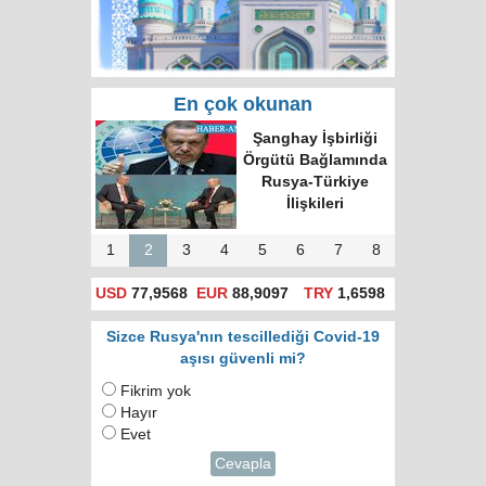
En çok okunan
Rusya'da hatalı celp
için itiraz e-devlet
(gosuslugi)
üzerinden
yapılacak!
1
2
3
4
5
6
7
8
USD
77,9568
EUR
88,9097
TRY
1,6598
Sizce Rusya'nın tescillediği Covid-19
aşısı güvenli mi?
Fikrim yok
Hayır
Evet
Cevapla