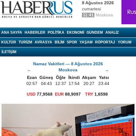
8 Ağustos 2026
cumartesi
11:41
Moskova
haberrus.ru
ANA SAYFA
HABERLER
POLITIKA
EKONOMI
GÜNDEM
ANALIZ
KÜLTÜR
TURIZM
AVRASYA
BILIM
SPOR
YAŞAM
RÖPORTAJ
YORUM
İLETİŞİM
Namaz Vakitleri — 8 Ağustos 2026
←
Moskova
→
Ezan
Güneş
Öğle
İkindi
Akşam
Yatsı
02:57
04:43
12:37
17:54
20:27
23:44
USD
77,9568
EUR
88,9097
TRY
1,6598