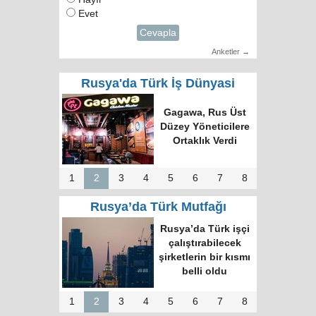
Evet
Cevapla
Anketler →
Rusya'da Türk İş Dünyasi
Türk Dünyasında
Tek Bilgi Alanı
Hedefi: Bişkek
Zirvesi ve Yeni
İnsiyatifler
1
2
3
4
5
6
7
8
Rusya’da Türk Mutfağı
Moskova’nın en
büyük kültür
merkezinde “Türk
Kahvesi Gecesi”
düzenlendi
1
2
3
4
5
6
7
8