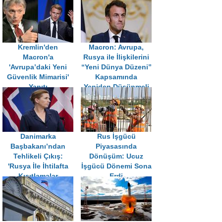
Kremlin'den
Macron: Avrupa,
Macron'a
Rusya ile İlişkilerini
'Avrupa’daki Yeni
“Yeni Dünya Düzeni”
Güvenlik Mimarisi'
Kapsamında
Yanıtı
Yeniden Düşünmeli
Danimarka
Rus İşgücü
Başbakanı’ndan
Piyasasında
Tehlikeli Çıkış:
Dönüşüm: Ucuz
'Rusya İle İhtilafta
İşgücü Dönemi Sona
Kısıtlamalar
Erdi
Kalkmalı'