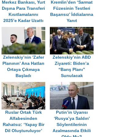
Merkez Bankası, Yurt
Kremlin’den ‘Sarmat
Dışına Para Transferi
Füzesinin Testleri
Kısıtlamalarını
Başarısız’ İddialarına
2025’e Kadar Uzattı
Yanıt
Zelenskiy’nin 'Zafer
Zelenskiy’nin ABD
Planının' Ana Hatları
Ziyareti: Biden’a
Ortaya Çıkmaya
“Barış Planı”
Başladı
Sunulacak
Ruslar Ortak Türk
Putin’in Uyarısı
Alfabesinden
‘Rusya’ya Saldırı’
Rahatsız: ‘Yapay Bir
Söylentilerinin
Dil Oluşturuluyor’
Azalmasında Etkili
Oldu Mu?