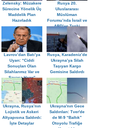
Zelensky: Müzakere
Rusya 20.
Sürecine Yönelik Üç
Uluslararası
Maddelik Plan
Müslüman
Hazırladık
Forumu’nda İsrail ve
ABD’ye Tepki
Lavrov’dan Batı’ya
Rusya, Karadeniz’de
Uyarı: “Ciddi
Ukrayna’ya Silah
Sonuçları Olan
Taşıyan Kargo
Silahlarımız Var ve
Gemisine Saldırdı
Savaşa Hazır”
Ukrayna, Rusya’nın
Ukrayna'nın Gece
Lojistik ve Askeri
Saldırıları: Tver'de
Altyapısına Saldırdı:
de M-9 “Baltık”
İşte Detaylar
Otoyolu Trafiğe