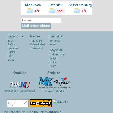
Moskova
İstanbul
St.Petersburg
4℃
15℃
1℃
Kategoriler
Medya
Kişilikler
Bilişim
Foto Galeri
Yorumlar
Sağlık
Video Galeri
Yazar
Savunma
Karikatürler
Sayfalar
Eğitim
Hakkımızda
Foto
İletişim
Video
Reklam
Arşiv
Ortaklar
Projeler
Moskovsky Komsomolets
Türkiye Haberler
Все новости Турции в Вашем смартфоне!