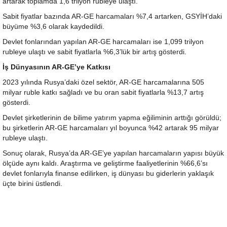
artarak toplamda 1,6 trilyon rubleye ulaştı.
Sabit fiyatlar bazında AR-GE harcamaları %7,4 artarken, GSYİH’daki
büyüme %3,6 olarak kaydedildi.
Devlet fonlarından yapılan AR-GE harcamaları ise 1,099 trilyon
rubleye ulaştı ve sabit fiyatlarla %6,3’lük bir artış gösterdi.
İş Dünyasının AR-GE’ye Katkısı
2023 yılında Rusya’daki özel sektör, AR-GE harcamalarına 505
milyar ruble katkı sağladı ve bu oran sabit fiyatlarla %13,7 artış
gösterdi.
Devlet şirketlerinin de bilime yatırım yapma eğiliminin arttığı görüldü;
bu şirketlerin AR-GE harcamaları yıl boyunca %42 artarak 95 milyar
rubleye ulaştı.
Sonuç olarak, Rusya’da AR-GE’ye yapılan harcamaların yapısı büyük
ölçüde aynı kaldı. Araştırma ve geliştirme faaliyetlerinin %66,6’sı
devlet fonlarıyla finanse edilirken, iş dünyası bu giderlerin yaklaşık
üçte birini üstlendi.