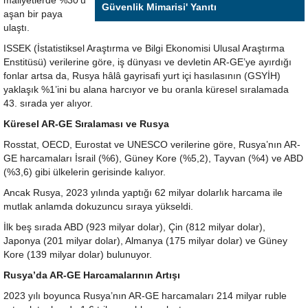
maliyetlerde %30’u
Güvenlik Mimarisi' Yanıtı
aşan bir paya
ulaştı.
ISSEK (İstatistiksel Araştırma ve Bilgi Ekonomisi Ulusal Araştırma
Enstitüsü) verilerine göre, iş dünyası ve devletin AR-GE’ye ayırdığı
fonlar artsa da, Rusya hâlâ gayrisafi yurt içi hasılasının (GSYİH)
yaklaşık %1’ini bu alana harcıyor ve bu oranla küresel sıralamada
43. sırada yer alıyor.
Küresel AR-GE Sıralaması ve Rusya
Rosstat, OECD, Eurostat ve UNESCO verilerine göre, Rusya’nın AR-
GE harcamaları İsrail (%6), Güney Kore (%5,2), Tayvan (%4) ve ABD
(%3,6) gibi ülkelerin gerisinde kalıyor.
Ancak Rusya, 2023 yılında yaptığı 62 milyar dolarlık harcama ile
mutlak anlamda dokuzuncu sıraya yükseldi.
İlk beş sırada ABD (923 milyar dolar), Çin (812 milyar dolar),
Japonya (201 milyar dolar), Almanya (175 milyar dolar) ve Güney
Kore (139 milyar dolar) bulunuyor.
Rusya’da AR-GE Harcamalarının Artışı
2023 yılı boyunca Rusya’nın AR-GE harcamaları 214 milyar ruble