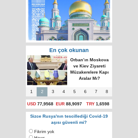
En çok okunan
Rusya'da hatalı celp
için itiraz e-devlet
(gosuslugi)
üzerinden
yapılacak!
1
2
3
4
5
6
7
8
USD
77,9568
EUR
88,9097
TRY
1,6598
Sizce Rusya'nın tescillediği Covid-19
aşısı güvenli mi?
Fikrim yok
Hayır