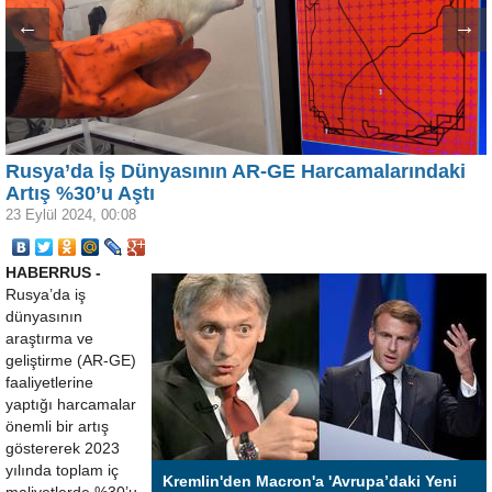
←
→
Rusya’da İş Dünyasının AR-GE Harcamalarındaki
Artış %30’u Aştı
23 Eylül 2024, 00:08
HABERRUS -
Rusya’da iş
dünyasının
araştırma ve
geliştirme (AR-GE)
faaliyetlerine
yaptığı harcamalar
önemli bir artış
göstererek 2023
yılında toplam iç
Kremlin'den Macron'a 'Avrupa’daki Yeni