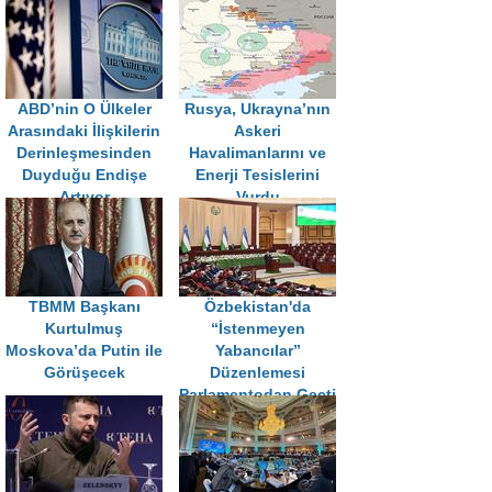
ABD’nin O Ülkeler
Rusya, Ukrayna’nın
Arasındaki İlişkilerin
Askeri
Derinleşmesinden
Havalimanlarını ve
Duyduğu Endişe
Enerji Tesislerini
Artıyor
Vurdu
TBMM Başkanı
Özbekistan'da
Kurtulmuş
“İstenmeyen
Moskova’da Putin ile
Yabancılar”
Görüşecek
Düzenlemesi
Parlamentodan Geçti