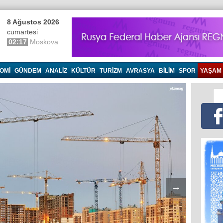
8 Ağustos 2026
cumartesi
02:17
Moskova
OMI
GÜNDEM
ANALIZ
KÜLTÜR
TURIZM
AVRASYA
BILIM
SPOR
YAŞAM
→