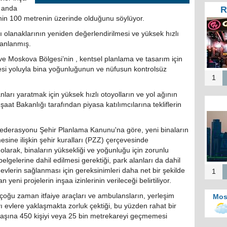
R
 anda
nin 100 metrenin üzerinde olduğunu söylüyor.
Tür
Te
pı olanaklarının yeniden değerlendirilmesi ve yüksek hızlı
He
planlanmış.
Zi
ve Moskova Bölgesi’nin , kentsel planlama ve tasarım için
İ
nmesi yoluyla bina yoğunluğunun ve nüfusun kontrolsüz
1
ları yaratmak için yüksek hızlı otoyolların ve yol ağının
şaat Bakanlığı tarafından piyasa katılımcılarına tekliflerin
Mos
b
 Federasyonu Şehir Planlama Kanunu'na göre, yeni binaların
merk
lmesine ilişkin şehir kuralları (PZZ) çerçevesinde
Kah
 olarak, binaların yüksekliği ve yoğunluğu için zorunlu
d
elgelerine dahil edilmesi gerektiği, park alanları da dahil
evlerin sağlanması için gereksinimleri daha net bir şekilde
1
eni projelerin inşaa izinlerinin verileceği belirtiliyor.
oğu zaman itfaiye araçları ve ambulansların, yerleşim
Mos
ı evlere yaklaşmakta zorluk çektiği, bu yüzden rahat bir
aşına 450 kişiyi veya 25 bin metrekareyi geçmemesi