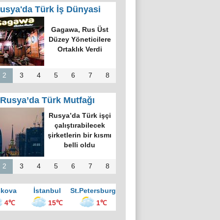
usya'da Türk İş Dünyasi
k Dünyasında
k Bilgi Alanı
defi: Bişkek
rvesi ve Yeni
nsiyatifler
2
3
4
5
6
7
8
Rusya’da Türk Mutfağı
kova’nın en
üyük kültür
ezinde “Türk
vesi Gecesi”
üzenlendi
2
3
4
5
6
7
8
kova
İstanbul
St.Petersburg
4℃
15℃
1℃