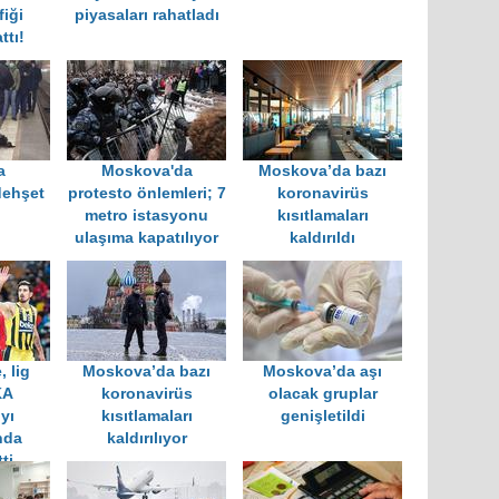
fiği
piyasaları rahatladı
ttı!
a
Moskova'da
Moskova’da bazı
dehşet
protesto önlemleri; 7
koronavirüs
metro istasyonu
kısıtlamaları
ulaşıma kapatılıyor
kaldırıldı
 lig
Moskova’da bazı
Moskova’da aşı
KA
koronavirüs
olacak gruplar
yı
kısıtlamaları
genişletildi
nda
kaldırılıyor
ti