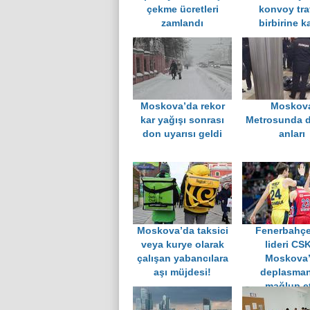
çekme ücretleri
konvoy tra
zamlandı
birbirine ka
Moskova’da rekor
Moskov
kar yağışı sonrası
Metrosunda 
don uyarısı geldi
anları
Moskova’da taksici
Fenerbahçe,
veya kurye olarak
lideri CS
çalışan yabancılara
Moskova’
aşı müjdesi!
deplasma
mağlup et