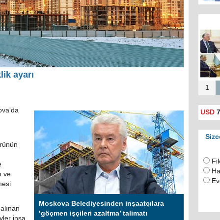
Rusya
için 
(
ik ayarı
1
ova'da
USD
7
Sizc
örünün
Fi
e
Ha
ı ve
Ev
mesi
Moskova Belediyesinden inşaatçılara
alınan
‘göçmen işçileri azaltma’ talimatı
ler inşa