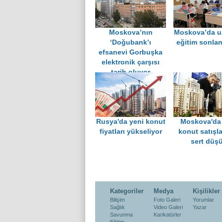
Moskova’nın
Moskova’da u
‘Doğubank’ı
eğitim sonland
efsanevi Gorbuşka
elektronik çarşısı
tarih oluyor
Rusya'da yeni konut
Moskova'da
fiyatları yükseliyor
konut satışl
sert düş
Kategoriler
Medya
Kişilikler
Bilişim
Foto Galeri
Yorumlar
Sağlık
Video Galeri
Yazar
Savunma
Karikatürler