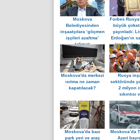
Moskova
Forbes Rusya’
Belediyesinden
büyük şirketl
inşaatçılara ‘göçmen
yayınladı: L
işçileri azaltma’
Erdoğan’ın sa
talimatı
inşaa eden 
şirketi de 
Moskova'da merkezi
Rusya inş
ısıtma ne zaman
sektöründe ya
kapatılacak?
2 milyon i
sıkıntısı 
Moskova'da bazı
Moskova’da T
park yeri ve araç
Azeri bayra