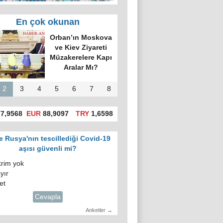
En çok okunan
'da hatalı celp
itiraz e-devlet
gosuslugi)
üzerinden
yapılacak!
2
3
4
5
6
7
8
7,9568
EUR
88,9097
TRY
1,6598
e Rusya'nın tescillediği Covid-19
aşısı güvenli mi?
krim yok
yır
et
Cevapla
Anketler →