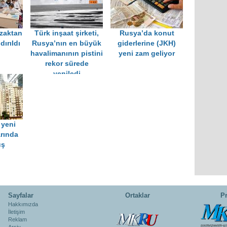
zaktan
Türk inşaat şirketi,
Rusya’da konut
ırıldı
Rusya’nın en büyük
giderlerine (JKH)
havalimanının pistini
yeni zam geliyor
rekor sürede
yeniledi
 yeni
arında
üş
Sayfalar
Ortaklar
Pr
Hakkımızda
İletişim
Reklam