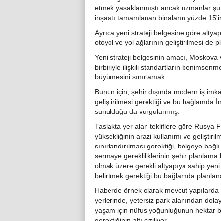
etmek yasaklanmıştı ancak uzmanlar şu
inşaatı tamamlanan binaların yüzde 15'i
Ayrıca yeni strateji belgesine göre altya
otoyol ve yol ağlarının geliştirilmesi de 
Yeni strateji belgesinin amacı, Moskova 
birbiriyle ilişkili standartların benimse
büyümesini sınırlamak.
Bunun için, şehir dışında modern iş imkan
geliştirilmesi gerektiği ve bu bağlamda İn
sunulduğu da vurgulanmış.
Taslakta yer alan tekliflere göre Rusya
yüksekliğinin arazi kullanımı ve geliştiri
sınırlandırılması gerektiği, bölgeye bağlı
sermaye gerekliliklerinin şehir planlama b
olmak üzere gerekli altyapıya sahip yeni 
belirtmek gerektiği bu bağlamda planlanan y
Haberde örnek olarak mevcut yapılarda ç
yerlerinde, yetersiz park alanından dolay
yaşam için nüfus yoğunluğunun hektar b
gerektiğinin altı çiziliyor.