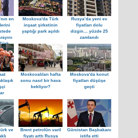
nın en
Moskova'da Türk
Rusya’da yeni ev
erini
inşaat şirketinin
fiyatları dolu
istede
yaptığı park açıldı
dizgin… yüzde 25
rayını
zamlandı
Türk
var!
aat
Moskovalıları hafta
Moskova'da konut
klaşık
sonu nasıl bir hava
fiyatları düşüşe
şçi
bekliyor?
geçti
var
ürk ve
Brent petrolün varil
Gürcistan Başbakanı
klı
fiyatı arttı Rusya
istifa etti