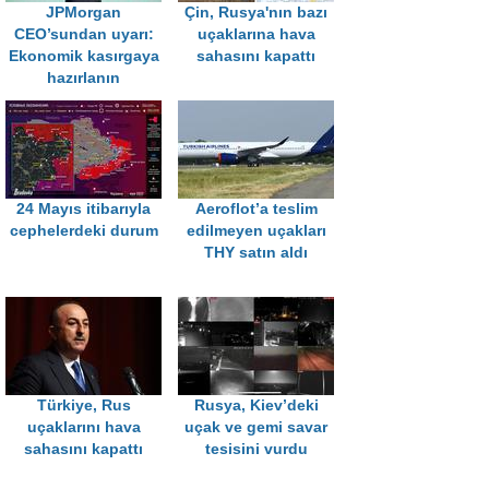
JPMorgan
Çin, Rusya'nın bazı
CEO’sundan uyarı:
uçaklarına hava
Ekonomik kasırgaya
sahasını kapattı
hazırlanın
24 Mayıs itibarıyla
Aeroflot’a teslim
cephelerdeki durum
edilmeyen uçakları
THY satın aldı
Türkiye, Rus
Rusya, Kiev’deki
uçaklarını hava
uçak ve gemi savar
sahasını kapattı
tesisini vurdu