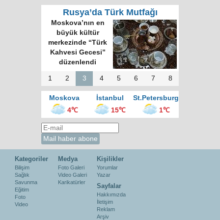
Rusya’da Türk Mutfağı
Moskova’nın en
büyük kültür
merkezinde “Türk
Kahvesi Gecesi”
düzenlendi
1
2
3
4
5
6
7
8
Moskova
İstanbul
St.Petersburg
4℃
15℃
1℃
Kategoriler
Medya
Kişilikler
Bilişim
Foto Galeri
Yorumlar
Sağlık
Video Galeri
Yazar
Savunma
Karikatürler
Sayfalar
Eğitim
Hakkımızda
Foto
İletişim
Video
Reklam
Arşiv