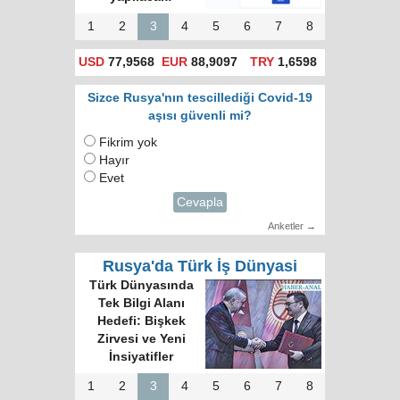
1
2
3
4
5
6
7
8
USD
77,9568
EUR
88,9097
TRY
1,6598
Sizce Rusya'nın tescillediği Covid-19
aşısı güvenli mi?
Fikrim yok
Hayır
Evet
Cevapla
Anketler →
Rusya'da Türk İş Dünyasi
Türk Dünyasında
Tek Bilgi Alanı
Hedefi: Bişkek
Zirvesi ve Yeni
İnsiyatifler
1
2
3
4
5
6
7
8