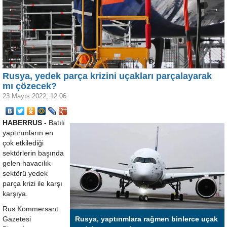
←
→
Rusya, yedek parça krizini uçakları parçalayarak
mı çözecek?
23 Mayıs 2022, 12:06
HABERRUS -
Batılı
yaptırımların en
çok etkilediği
sektörlerin başında
gelen havacılık
sektörü yedek
parça krizi ile karşı
karşıya.
Rus Kommersant
Gazetesi
Rusya, yaptırımlara rağmen binlerce uçak