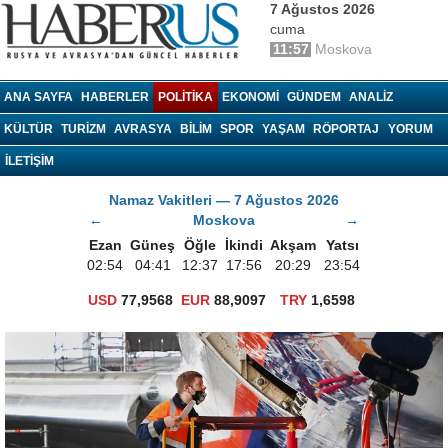
7 Ağustos 2026
cuma
11:57
Moskova
haberrus.ru
ANA SAYFA
HABERLER
POLITIKA
EKONOMI
GÜNDEM
ANALIZ
KÜLTÜR
TURIZM
AVRASYA
BILIM
SPOR
YAŞAM
RÖPORTAJ
YORUM
İLETİŞİM
Namaz Vakitleri — 7 Ağustos 2026
←
Moskova
→
Ezan
Güneş
Öğle
İkindi
Akşam
Yatsı
02:54
04:41
12:37
17:56
20:29
23:54
USD
77,9568
EUR
88,9097
TRY
1,6598