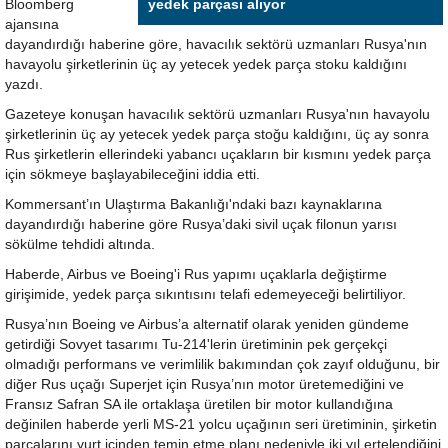
Bloomberg
yedek parçası alıyor
ajansına
dayandırdığı haberine göre, havacılık sektörü uzmanları Rusya'nın
havayolu şirketlerinin üç ay yetecek yedek parça stoku kaldığını
yazdı.
Gazeteye konuşan havacılık sektörü uzmanları Rusya'nın havayolu
şirketlerinin üç ay yetecek yedek parça stoğu kaldığını, üç ay sonra
Rus şirketlerin ellerindeki yabancı uçakların bir kısmını yedek parça
için sökmeye başlayabileceğini iddia etti.
Kommersant’ın Ulaştırma Bakanlığı'ndaki bazı kaynaklarına
dayandırdığı haberine göre Rusya’daki sivil uçak filonun yarısı
sökülme tehdidi altında.
Haberde, Airbus ve Boeing'i Rus yapımı uçaklarla değiştirme
girişimide, yedek parça sıkıntısını telafi edemeyeceği belirtiliyor.
Rusya’nın Boeing ve Airbus’a alternatif olarak yeniden gündeme
getirdiği Sovyet tasarımı Tu-214'lerin üretiminin pek gerçekçi
olmadığı performans ve verimlilik bakımından çok zayıf olduğunu, bir
diğer Rus uçağı Superjet için Rusya’nın motor üretemediğini ve
Fransız Safran SA ile ortaklaşa üretilen bir motor kullandığına
değinilen haberde yerli MS-21 yolcu uçağının seri üretiminin, şirketin
parçalarını yurt içinden temin etme planı nedeniyle iki yıl ertelendiğini