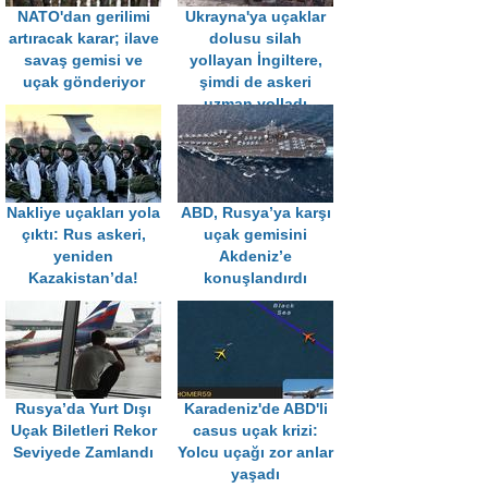
NATO'dan gerilimi
Ukrayna'ya uçaklar
artıracak karar; ilave
dolusu silah
savaş gemisi ve
yollayan İngiltere,
uçak gönderiyor
şimdi de askeri
uzman yolladı
Nakliye uçakları yola
ABD, Rusya’ya karşı
çıktı: Rus askeri,
uçak gemisini
yeniden
Akdeniz’e
Kazakistan’da!
konuşlandırdı
Rusya’da Yurt Dışı
Karadeniz'de ABD'li
Uçak Biletleri Rekor
casus uçak krizi:
Seviyede Zamlandı
Yolcu uçağı zor anlar
yaşadı