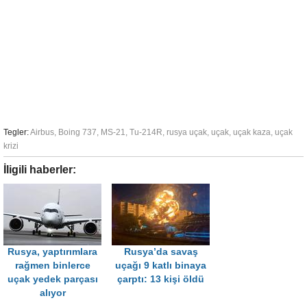
Tegler:
Airbus
,
Boing 737
,
MS-21
,
Tu-214R
,
rusya uçak
,
uçak
,
uçak kaza
,
uçak
krizi
İligili haberler:
Rusya, yaptırımlara
Rusya’da savaş
rağmen binlerce
uçağı 9 katlı binaya
uçak yedek parçası
çarptı: 13 kişi öldü
alıyor