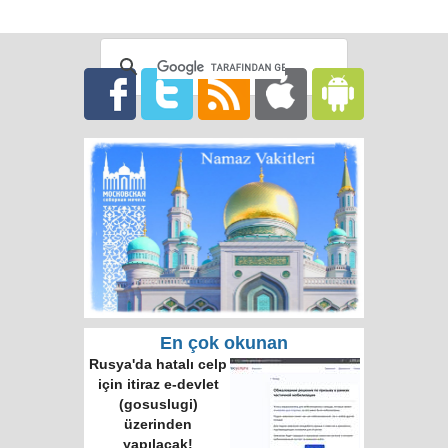
En çok okunan
Rusya'da hatalı celp
için itiraz e-devlet
(gosuslugi)
üzerinden
yapılacak!