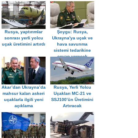
Rusya, yaptırımlar
Şoygu: Rusya,
sonrası yerli yolcu
Ukrayna'ya uçak ve
uçak üretimini artırdı
hava savunma
sistemi tedarikine
cevap verecek
Akar’dan Ukrayna’da
Rusya, Yerli Yolcu
mahsur kalan askeri
Uçakları MC-21 ve
uçaklarla ilgili yeni
SSJ100’ün Üretimini
açıklama
Artıracak