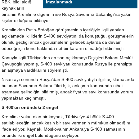
RBK, bilgi aldığı
imzalanmadı
kaynakların
birisinin Kremlin’e diğerinin ise Rusya Savunma Bakanlığı’na yakın
kişiler olduğunu bildiriyor.
Kremlin’den Putin-Erdoğan görüşmesinin içeriğiyle ilgili yapılan
açıklamada iki liderin S-400 sevkiyatını da konuştuğu, görüşmelerin
olumlu geçtiği ancak görüşmelerin gelecek aylarda da devam
edeceği için konu hakkında net bir kararın olmadığı bildirilmişti.
Konuyla ilgili Türkiye'den en son açıklamayı Dışişleri Bakanı Mevlüt
Çavuşoğlu yapmış, S-400 sevkiyatı konusunda Rusya ile prensipte
anlaşmaya vardıklarını söylemişti.
Nisan ayı sonunda Rusya’dan S-400 sevkiyatıyla ilgili açıklamalarda
bulunan Savunma Bakanı Fikri Işık, anlaşma konusunda nihai
aşamaya gelindiğini bildirmiş, ancak fiyat ve sayı konusunda yorum
yapmaktan kaçınmıştı.
S-400'ün önündeki 2 engel
Kremlin’e yakın olan bir kaynak, Türkiye’ye 4 bölük S-400
satılabileceğini ancak kesin bir sayı vermenin mümkün olmadığını
ifade ediyor. Kaynak, Moskova’nın Ankara’ya S-400 satmasının
önünde iki engel bulunduğunu söylüyor.