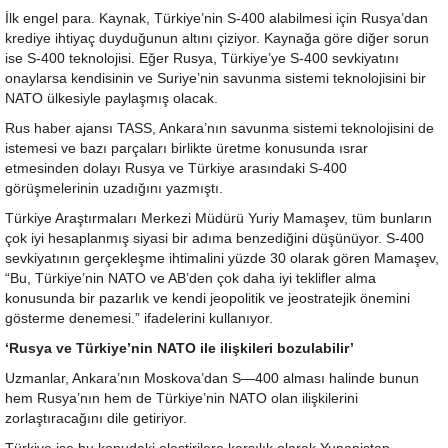
İlk engel para. Kaynak, Türkiye’nin S-400 alabilmesi için Rusya’dan
krediye ihtiyaç duyduğunun altını çiziyor. Kaynağa göre diğer sorun
ise S-400 teknolojisi. Eğer Rusya, Türkiye’ye S-400 sevkiyatını
onaylarsa kendisinin ve Suriye’nin savunma sistemi teknolojisini bir
NATO ülkesiyle paylaşmış olacak.
Rus haber ajansı TASS, Ankara’nın savunma sistemi teknolojisini de
istemesi ve bazı parçaları birlikte üretme konusunda ısrar
etmesinden dolayı Rusya ve Türkiye arasındaki S-400
görüşmelerinin uzadığını yazmıştı.
Türkiye Araştırmaları Merkezi Müdürü Yuriy Mamaşev, tüm bunların
çok iyi hesaplanmış siyasi bir adıma benzediğini düşünüyor. S-400
sevkiyatının gerçekleşme ihtimalini yüzde 30 olarak gören Mamaşev,
“Bu, Türkiye’nin NATO ve AB’den çok daha iyi teklifler alma
konusunda bir pazarlık ve kendi jeopolitik ve jeostratejik önemini
gösterme denemesi.” ifadelerini kullanıyor.
‘Rusya ve Türkiye’nin NATO ile ilişkileri bozulabilir’
Uzmanlar, Ankara’nın Moskova’dan S—400 alması halinde bunun
hem Rusya’nın hem de Türkiye’nin NATO olan ilişkilerini
zorlaştıracağını dile getiriyor.