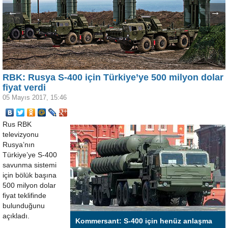
←
→
RBK: Rusya S-400 için Türkiye’ye 500 milyon dolar
fiyat verdi
05 Mayıs 2017, 15:46
Rus RBK
televizyonu
Rusya’nın
Türkiye’ye S-400
savunma sistemi
için bölük başına
500 milyon dolar
fiyat teklifinde
bulunduğunu
açıkladı.
Kommersant: S-400 için henüz anlaşma