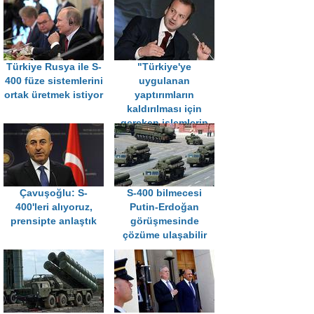
Türkiye Rusya ile S-
"Türkiye'ye
400 füze sistemlerini
uygulanan
ortak üretmek istiyor
yaptırımların
kaldırılması için
gereken işlemlerin
yüzde 99'u
tamamlandı"
Çavuşoğlu: S-
S-400 bilmecesi
400'leri alıyoruz,
Putin-Erdoğan
prensipte anlaştık
görüşmesinde
çözüme ulaşabilir