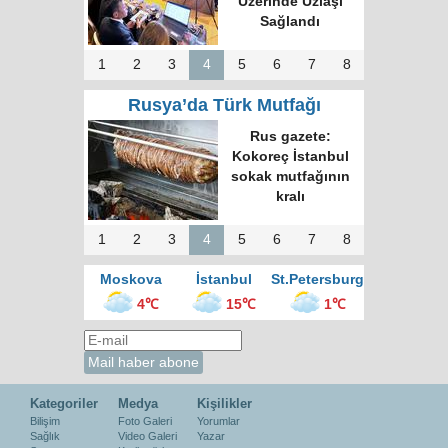
Üzerinde Uzlaşı
Sağlandı
1
2
3
4
5
6
7
8
Rusya’da Türk Mutfağı
Rus gazete:
Kokoreç İstanbul
sokak mutfağının
kralı
1
2
3
4
5
6
7
8
Moskova
İstanbul
St.Petersburg
4℃
15℃
1℃
Kategoriler
Medya
Kişilikler
Bilişim
Foto Galeri
Yorumlar
Sağlık
Video Galeri
Yazar