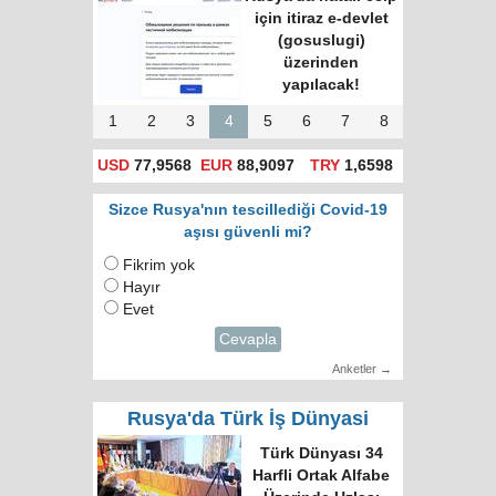
için itiraz e-devlet
(gosuslugi)
üzerinden
yapılacak!
1
2
3
4
5
6
7
8
USD
77,9568
EUR
88,9097
TRY
1,6598
Sizce Rusya'nın tescillediği Covid-19
aşısı güvenli mi?
Fikrim yok
Hayır
Evet
Cevapla
Anketler →
Rusya'da Türk İş Dünyasi
Türk Dünyası 34
Harfli Ortak Alfabe