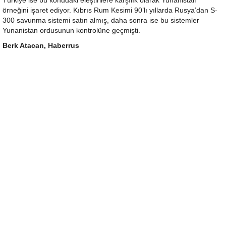
Türkiye ise bu konudaki eleştirilere karşılık olarak Yunanistan
örneğini işaret ediyor. Kıbrıs Rum Kesimi 90’lı yıllarda Rusya’dan S-
300 savunma sistemi satın almış, daha sonra ise bu sistemler
Yunanistan ordusunun kontrolüne geçmişti.
Berk Atacan, Haberrus