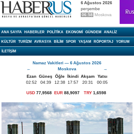
6 Ağustos 2026
perşembe
06:58
Moskova
haberrus.ru
ANA SAYFA
HABERLER
POLITIKA
EKONOMI
GÜNDEM
ANALIZ
KÜLTÜR
TURIZM
AVRASYA
BILIM
SPOR
YAŞAM
RÖPORTAJ
YORUM
İLETİŞİM
Namaz Vakitleri — 6 Ağustos 2026
←
Moskova
→
Ezan
Güneş
Öğle
İkindi
Akşam
Yatsı
02:52
04:39
12:38
17:57
20:31
00:05
USD
77,9568
EUR
88,9097
TRY
1,6598