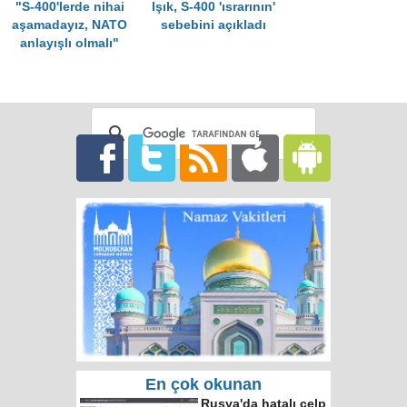
"S-400'lerde nihai
Işık, S-400 'ısrarının'
aşamadayız, NATO
sebebini açıkladı
anlayışlı olmalı"
En çok okunan
Rusya'da hatalı celp