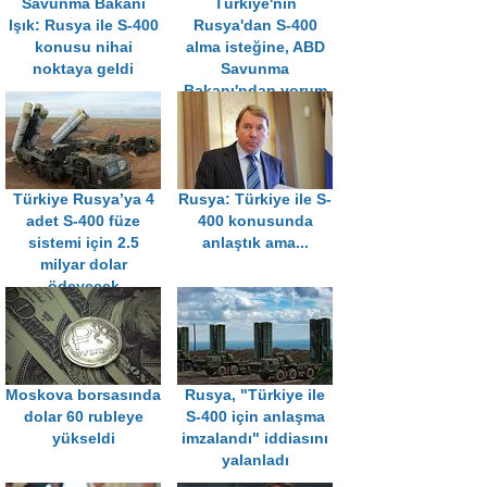
Savunma Bakanı
Türkiye'nin
Işık: Rusya ile S-400
Rusya'dan S-400
konusu nihai
alma isteğine, ABD
noktaya geldi
Savunma
Bakanı'ndan yorum
geldi
Türkiye Rusya’ya 4
Rusya: Türkiye ile S-
adet S-400 füze
400 konusunda
sistemi için 2.5
anlaştık ama...
milyar dolar
ödeyecek
Moskova borsasında
Rusya, "Türkiye ile
dolar 60 rubleye
S-400 için anlaşma
yükseldi
imzalandı" iddiasını
yalanladı