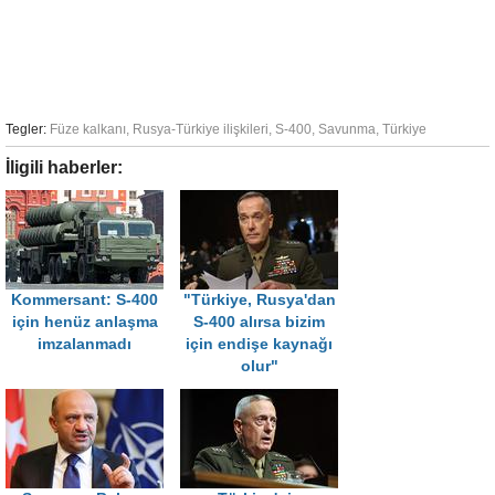
Tegler:
Füze kalkanı
,
Rusya-Türkiye ilişkileri
,
S-400
,
Savunma
,
Türkiye
İligili haberler:
Kommersant: S-400
"Türkiye, Rusya'dan
için henüz anlaşma
S-400 alırsa bizim
imzalanmadı
için endişe kaynağı
olur"