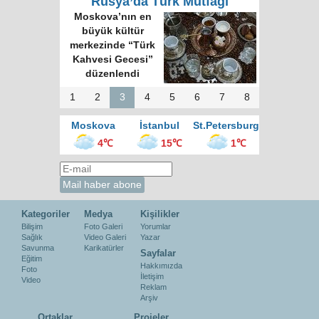
Rusya’da Türk Mutfağı
Moskova’nın en
büyük kültür
merkezinde “Türk
Kahvesi Gecesi”
düzenlendi
1
2
3
4
5
6
7
8
Moskova
İstanbul
St.Petersburg
4℃
15℃
1℃
Kategoriler
Medya
Kişilikler
Bilişim
Foto Galeri
Yorumlar
Sağlık
Video Galeri
Yazar
Savunma
Karikatürler
Sayfalar
Eğitim
Hakkımızda
Foto
İletişim
Video
Reklam
Arşiv
Ortaklar
Projeler