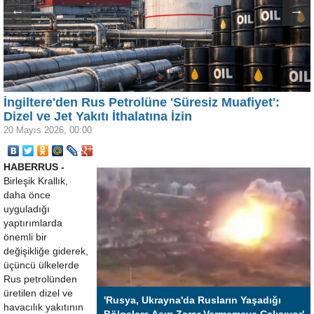
←
→
İngiltere'den Rus Petrolüne 'Süresiz Muafiyet':
Dizel ve Jet Yakıtı İthalatına İzin
20 Mayıs 2026, 00:00
HABERRUS -
Birleşik Krallık,
daha önce
uyguladığı
yaptırımlarda
önemli bir
değişikliğe giderek,
üçüncü ülkelerde
Rus petrolünden
üretilen dizel ve
'Rusya, Ukrayna'da Rusların Yaşadığı
havacılık yakıtının