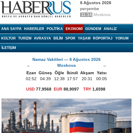
6 Ağustos 2026
perşembe
11:14
Moskova
haberrus.ru
ANA SAYFA
HABERLER
POLITIKA
EKONOMI
GÜNDEM
ANALIZ
KÜLTÜR
TURIZM
AVRASYA
BILIM
SPOR
YAŞAM
RÖPORTAJ
YORUM
İLETİŞİM
Namaz Vakitleri — 6 Ağustos 2026
←
Moskova
→
Ezan
Güneş
Öğle
İkindi
Akşam
Yatsı
02:52
04:39
12:38
17:57
20:31
00:05
USD
77,9568
EUR
88,9097
TRY
1,6598