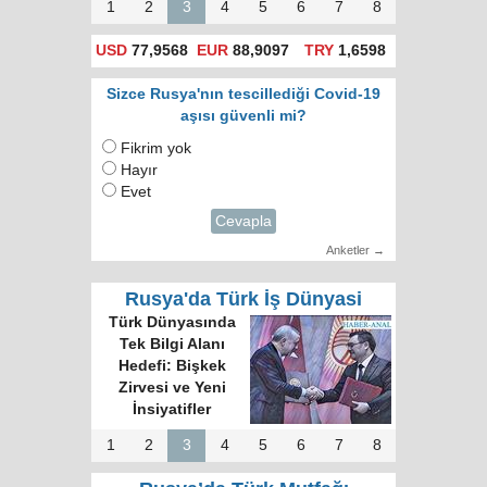
1
2
3
4
5
6
7
8
USD
77,9568
EUR
88,9097
TRY
1,6598
Sizce Rusya'nın tescillediği Covid-19
aşısı güvenli mi?
Fikrim yok
Hayır
Evet
Cevapla
Anketler →
Rusya'da Türk İş Dünyasi
Türk Dünyasında
Tek Bilgi Alanı
Hedefi: Bişkek
Zirvesi ve Yeni
İnsiyatifler
1
2
3
4
5
6
7
8