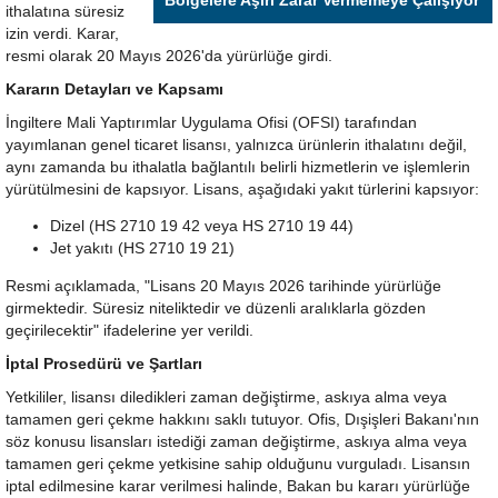
Bölgelere Aşırı Zarar Vermemeye Çalışıyor'
ithalatına süresiz
izin verdi. Karar,
resmi olarak 20 Mayıs 2026'da yürürlüğe girdi.
Kararın Detayları ve Kapsamı
İngiltere Mali Yaptırımlar Uygulama Ofisi (OFSI) tarafından
yayımlanan genel ticaret lisansı, yalnızca ürünlerin ithalatını değil,
aynı zamanda bu ithalatla bağlantılı belirli hizmetlerin ve işlemlerin
yürütülmesini de kapsıyor. Lisans, aşağıdaki yakıt türlerini kapsıyor:
Dizel (HS 2710 19 42 veya HS 2710 19 44)
Jet yakıtı (HS 2710 19 21)
Resmi açıklamada, "Lisans 20 Mayıs 2026 tarihinde yürürlüğe
girmektedir. Süresiz niteliktedir ve düzenli aralıklarla gözden
geçirilecektir" ifadelerine yer verildi.
İptal Prosedürü ve Şartları
Yetkililer, lisansı diledikleri zaman değiştirme, askıya alma veya
tamamen geri çekme hakkını saklı tutuyor. Ofis, Dışişleri Bakanı'nın
söz konusu lisansları istediği zaman değiştirme, askıya alma veya
tamamen geri çekme yetkisine sahip olduğunu vurguladı. Lisansın
iptal edilmesine karar verilmesi halinde, Bakan bu kararı yürürlüğe