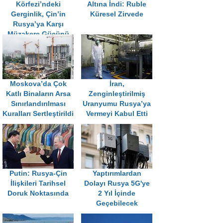
Körfezi’ndeki
Altına İndi: Ruble
Gerginlik, Çin’in
Küresel Zirvede
Rusya’ya Karşı
Müzakere Gücünü
Artırıyor
Moskova’da Çok
İran,
Katlı Binaların Arsa
Zenginleştirilmiş
Sınırlandırılması
Uranyumu Rusya’ya
Kuralları Sertleştirildi
Vermeyi Kabul Etti
Putin: Rusya-Çin
Yaptırımlardan
İlişkileri Tarihsel
Dolayı Rusya 5G'ye
Doruk Noktasında
2 Yıl İçinde
Geçebilecek