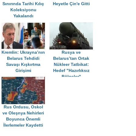
Sınırında Tarihi Kılıç
Heyetle Çin'e Gitti
Koleksiyonu
Yakalandı
Kremlin: Ukrayna’nın
Rusya ve
Belarus Tehdidi
Belarus’tan Ortak
Savaşı Kışkırtma
Nükleer Tatbikat:
Girişimi
Hedef "Hazırlıksız
Bölgeler"
Rus Ordusu, Oskol
ve Oleşnya Nehirleri
Boyunca Önemli
İlerlemeler Kaydetti