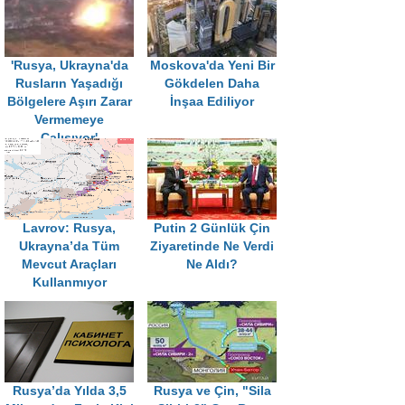
'Rusya, Ukrayna'da
Moskova'da Yeni Bir
Rusların Yaşadığı
Gökdelen Daha
Bölgelere Aşırı Zarar
İnşaa Ediliyor
Vermemeye
Çalışıyor'
Lavrov: Rusya,
Putin 2 Günlük Çin
Ukrayna’da Tüm
Ziyaretinde Ne Verdi
Mevcut Araçları
Ne Aldı?
Kullanmıyor
Rusya’da Yılda 3,5
Rusya ve Çin, "Sila