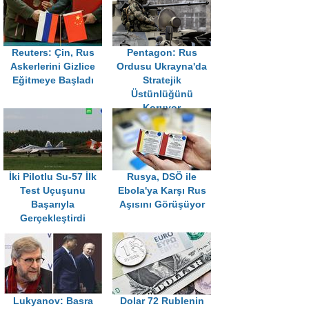
Reuters: Çin, Rus
Pentagon: Rus
Askerlerini Gizlice
Ordusu Ukrayna'da
Eğitmeye Başladı
Stratejik
Üstünlüğünü
Koruyor
İki Pilotlu Su-57 İlk
Rusya, DSÖ ile
Test Uçuşunu
Ebola'ya Karşı Rus
Başarıyla
Aşısını Görüşüyor
Gerçekleştirdi
Lukyanov: Basra
Dolar 72 Rublenin