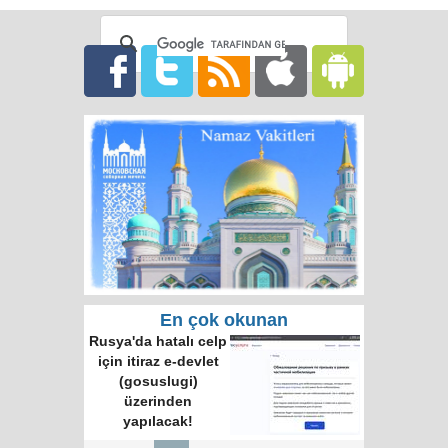
En çok okunan
Rusya'da hatalı celp
için itiraz e-devlet
(gosuslugi)
üzerinden
yapılacak!