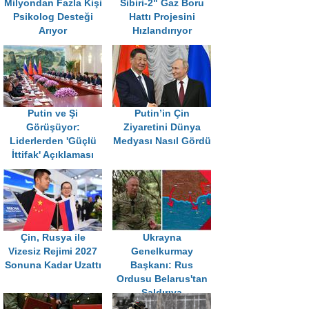
Milyondan Fazla Kişi
Sibiri-2" Gaz Boru
Psikolog Desteği
Hattı Projesini
Arıyor
Hızlandırıyor
Putin ve Şi
Putin’in Çin
Görüşüyor:
Ziyaretini Dünya
Liderlerden 'Güçlü
Medyası Nasıl Gördü
İttifak' Açıklaması
Çin, Rusya ile
Ukrayna
Vizesiz Rejimi 2027
Genelkurmay
Sonuna Kadar Uzattı
Başkanı: Rus
Ordusu Belarus'tan
Saldırıya
Hazırlanıyor