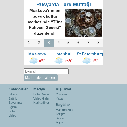
Rusya’da Türk Mutfağı
Moskova’nın en
büyük kültür
merkezinde “Türk
Kahvesi Gecesi”
düzenlendi
1
2
3
4
5
6
7
8
Moskova
İstanbul
St.Petersburg
4℃
15℃
1℃
Kategoriler
Medya
Kişilikler
Bilişim
Foto Galeri
Yorumlar
Sağlık
Video Galeri
Yazar
Savunma
Karikatürler
Sayfalar
Eğitim
Hakkımızda
Foto
İletişim
Video
Reklam
Arşiv