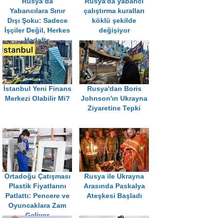
Rusya’da
Rusya'da yabancı
Yabancılara Sınır
çalıştırma kuralları
Dışı Şoku: Sadece
köklü şekilde
İşçiler Değil, Herkes
değişiyor
Hedefte
İstanbul Yeni Finans
Rusya'dan Boris
Merkezi Olabilir Mi?
Johnson'ın Ukrayna
Ziyaretine Tepki
Ortadoğu Çatışması
Rusya ile Ukrayna
Plastik Fiyatlarını
Arasında Paskalya
Patlattı: Pencere ve
Ateşkesi Başladı
Oyuncaklara Zam
Geliyor