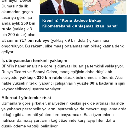
artırılıyor. Devlet
Duması’nda ilk
okumadan geçen
tasarıya göre, şu
Kremlin: "Konu Sadece Birkaç
anda aylık
250 bin
Kilometrekarelik Anlaşmazlıktan İbaret"
ruble
(yaklaşık 3
bin 200 dolar) olan
alt sınırın
717 bin rubleye
(yaklaşık 9 bin dolar) çıkarılması
öngörülüyor. Bu rakam, ülke maaş ortalamasının birkaç katına denk
geliyor.
İş dünyasından temkinli yaklaşım
BFM'in haber analizine göre iş dünyası bu artışa temkinli yaklaşıyor.
Rusya Ticaret ve Sanayi Odası, maaş eşiğinin daha düşük bir
seviyede,
yaklaşık 310 bin ruble
olarak belirlenmesini önerdi. Aksi
halde yüksek nitelikli yabancı çalışanların
yüzde 90’a kadarının
işini
kaybedebileceği uyarısı yapılıyor.
Alternatif yöntemler riski
Uzmanlara göre şirketler, maliyetlerin keskin şekilde artması halinde
ya yabancı personelle yollarını ayıracak ya da mevcut uygulamalarda
olduğu gibi alternatif yöntemlere başvuracak. Bazı işverenlerin
halihazırda maaş şartlarını kağıt üzerinde karşılayıp fiilen daha
düşük ödeme yaptığı belirtiliyor.