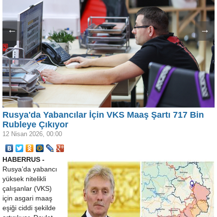
←
→
Rusya'da Yabancılar İçin VKS Maaş Şartı 717 Bin
Rubleye Çıkıyor
12 Nisan 2026, 00:00
HABERRUS -
Rusya’da yabancı
yüksek nitelikli
çalışanlar (VKS)
için asgari maaş
eşiği ciddi şekilde