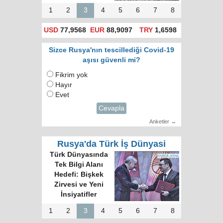
1
2
3
4
5
6
7
8
USD
77,9568
EUR
88,9097
TRY
1,6598
Sizce Rusya'nın tescillediği Covid-19
aşısı güvenli mi?
Fikrim yok
Hayır
Evet
Cevapla
Anketler →
Rusya'da Türk İş Dünyasi
Türk Dünyasında
Tek Bilgi Alanı
Hedefi: Bişkek
Zirvesi ve Yeni
İnsiyatifler
1
2
3
4
5
6
7
8