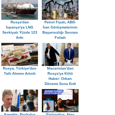
Rusya'dan
Petrol Fiyatı, ABD-
İspanya'ya LNG
İran Görüşmelerinin
Sevkiyatı Yüzde 123
Başarısızlığı Sonrası
Arttı
Fırladı
Rusya, Türkiye'den
Macaristan'dan
Tatlı Alımını Artırdı
Rusya'ya Kötü
Haber: Orban
Dönemi Sona Erdi
Kremlin: Paskalya
Finlandiya, Ateş