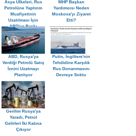
Asya Ülkeleri, Rus
MHP Başkan
Petrolüne Yaptırım
Yardımcısı Neden
Muafiyetinin
Moskova'yı Ziyaret
Uzatılması İçin
Etti?
ABD'ye Baskı
Yapıyor
ABD, Rusya'ya
Putin, İngiltere'nin
Verdiği Petrolü Satış
Tehdidine Karşılık
İznini Uzatmayı
Rus Donanmasını
Planlıyor
Devreye Soktu
Gerilim Rusya'ya
Yaradı, Petrol
Gelirleri İki Katına
Çıkıyor