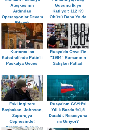
Ateşkesinin
Gücünü İkiye
Ardından
Katlıyor: 112 K9
Operasyonlar Devam
Obüsü Daha Yolda
Edecek
Kurtarıcı İsa
Rusya'da Orwell'in
Katedrali'nde Putin'li
"1984" Romanının
Paskalya Gecesi
Satışları Patladı
Eski İngiltere
Rusya'nın GSYH'si
Başbakanı Johnson,
Yıllık Bazda %1,5
Zaporojya
Daraldı: Resesyona
Cephesinde:
mı Giriyor?
"Yorgunluklarını