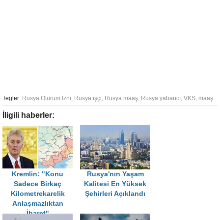
Tegler:
Rusya Oturum İzni
,
Rusya işçi
,
Rusya maaş
,
Rusya yabancı
,
VKS
,
maaş
İligili haberler:
Kremlin: "Konu
Rusya'nın Yaşam
Sadece Birkaç
Kalitesi En Yüksek
Kilometrekarelik
Şehirleri Açıklandı
Anlaşmazlıktan
İbaret"