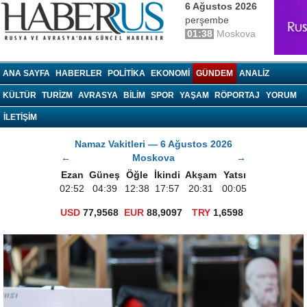
6 Ağustos 2026
perşembe
01:38
Moskova
haberrus.ru
ANA SAYFA
HABERLER
POLITIKA
EKONOMI
GÜNDEM
ANALIZ
KÜLTÜR
TURIZM
AVRASYA
BILIM
SPOR
YAŞAM
RÖPORTAJ
YORUM
İLETİŞİM
Namaz Vakitleri — 6 Ağustos 2026
←
Moskova
→
Ezan
Güneş
Öğle
İkindi
Akşam
Yatsı
02:52
04:39
12:38
17:57
20:31
00:05
USD
77,9568
EUR
88,9097
TRY
1,6598