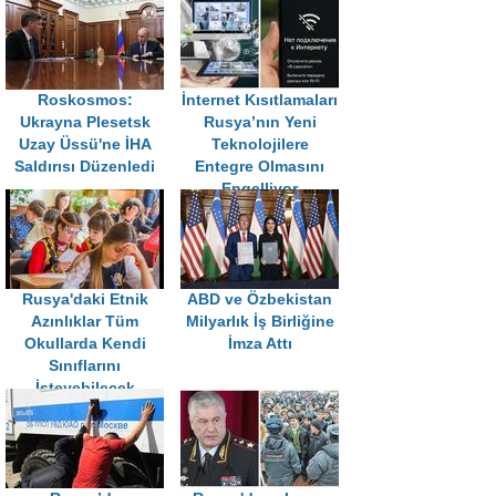
Görüyorum"
Roskosmos:
İnternet Kısıtlamaları
Ukrayna Plesetsk
Rusya’nın Yeni
Uzay Üssü'ne İHA
Teknolojilere
Saldırısı Düzenledi
Entegre Olmasını
Engelliyor
Rusya'daki Etnik
ABD ve Özbekistan
Azınlıklar Tüm
Milyarlık İş Birliğine
Okullarda Kendi
İmza Attı
Sınıflarını
İsteyebilecek