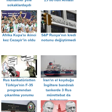
muhalifler yine
1.Filo'nun Arması
sokaklardaydı
Afrika Kupa’sı ikinci
S&P Rusya’nın kredi
kez Cezayir’in oldu
notunu değiştirmedi
Rus karikatüristten
İran'ın el koyduğu
Türkiye'nin F-35
İngiltere bandıralı
programından
tankerde 3 Rus
çıkarılma yorumu
mürettebat da
bulunuyor