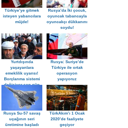
Türkiye’ye gitmek
Rusya’da İki çocuk,
isteyen yabancılara
oyuncak tabancayla
müjde!
oyuncakçı dükkanını
soydu!
Yurtdışında
Rusya: Suriye’de
yaşayanlara
Türkiye ile ortak
emeklilik uyarısı!
operasyon
Borçlanma sistemi
yapıyoruz
değişiyor son gün
31 Temmuz…
Rusya Su-57 savaş
TürkAkım’ı 1 Ocak
uçağının seri
2020’de faaliyete
üretimine başladı
geçiyor