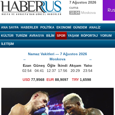
7 Ağustos 2026
cuma
10:04
Moskova
haberrus.ru
ANA SAYFA
HABERLER
POLITIKA
EKONOMI
GÜNDEM
ANALIZ
KÜLTÜR
TURIZM
AVRASYA
BILIM
SPOR
YAŞAM
RÖPORTAJ
YORUM
İLETİŞİM
Namaz Vakitleri — 7 Ağustos 2026
←
Moskova
→
Ezan
Güneş
Öğle
İkindi
Akşam
Yatsı
02:54
04:41
12:37
17:56
20:29
23:54
USD
77,9568
EUR
88,9097
TRY
1,6598