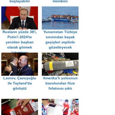
başlayabilir
mümkün
Rusların yüzde 38'i,
Yunanistan Türkiye
Putin'i 2024'te
sınırından kaçak
yeniden başkan
geçişleri zeplinle
olarak görmek
gözetleyecek
istemiyor
Lavrov, Çavuşoğlu
Amerika’lı yolcunun
ile Tayland'da
bavulundan füze
görüştü
fırlatıcısı çıktı