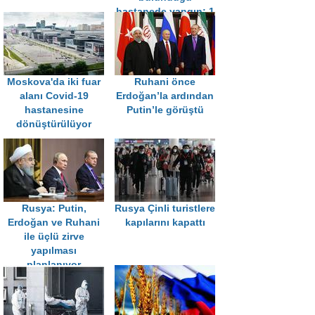
hastanede yangın: 1
ölü
Moskova'da iki fuar
Ruhani önce
alanı Covid-19
Erdoğan’la ardından
hastanesine
Putin’le görüştü
dönüştürülüyor
Rusya: Putin,
Rusya Çinli turistlere
Erdoğan ve Ruhani
kapılarını kapattı
ile üçlü zirve
yapılması
planlanıyor