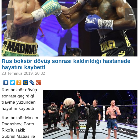
←
→
Rus boksör dövüş sonrası kaldırıldığı hastanede
hayatını kaybetti
23 Temmuz 2019, 20:02
Rus boksör dövüş
sonrası geçirdiği
travma yüzünden
hayatını kaybetti
Rus boksör Maxim
Dadashev, Porto
Riko’lu rakibi
Subriel Matias ile