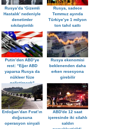
Rusya’da ‘Gizemli
Rusya, sadece
Hastalık' nedeniyle
Temmuz ayında
denetimler
Türkiye’ye 1 milyon
sıkılaştırıldı
ton tahıl sattı
Putin’den ABD’ye
Rusya ekenomisi
rest: “Eğer ABD
beklenenden daha
yaparsa Rusya da
erken resesyona
nükleer füze
girebilir
geliştirecek"
Erdoğan’dan Fırat’ın
ABD'de 12 saat
doğusuna
içeresinde iki silahlı
operasyon sinyali
saldırı