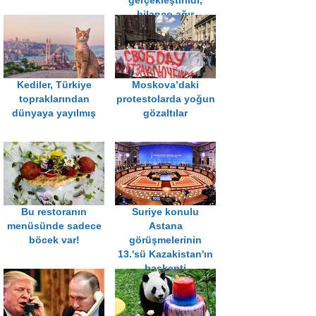
gerçekleştirildi,
bilanço ağır
Kediler, Türkiye
Moskova’daki
topraklarından
protestolarda yoğun
dünyaya yayılmış
gözaltılar
Bu restoranın
Suriye konulu
menüsünde sadece
Astana
böcek var!
görüşmelerinin
13.'sü Kazakistan'ın
başkenti
Nursultan'da
yapılıyor