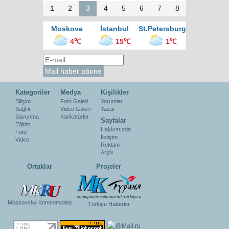
1
2
3
4
5
6
7
8
Moskova
İstanbul
St.Petersburg
4℃
15℃
1℃
Kategoriler
Medya
Kişilikler
Bilişim
Foto Galeri
Yorumlar
Sağlık
Video Galeri
Yazar
Savunma
Karikatürler
Sayfalar
Eğitim
Hakkımızda
Foto
İletişim
Video
Reklam
Arşiv
Ortaklar
Projeler
Moskovsky Komsomolets
Türkiye Haberler