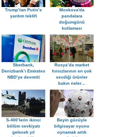
Trump’tan Putin’e
Moskova'da
yardım teklifi
pandalara
doğumgünü
kutlaması
Sberbank,
Rusya’da market
Denizbank’ı Emirates
hırsızlarının en çok
NBD’ye devretti
sevdiği ürünler
bakın neler…
S-400’lerin ikinci
Beyin gücüyle
bölüm sevkiyatı
bilgisayar oyunu
gelecek yıl
oynamak artık