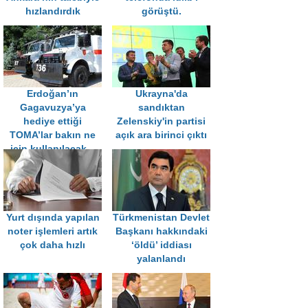
hızlandırdık
görüştü.
Erdoğan’ın
Ukrayna'da
Gagavuzya’ya
sandıktan
hediye ettiği
Zelenskiy'in partisi
TOMA’lar bakın ne
açık ara birinci çıktı
için kullanılacak...
Yurt dışında yapılan
Türkmenistan Devlet
noter işlemleri artık
Başkanı hakkındaki
çok daha hızlı
‘öldü’ iddiası
yalanlandı