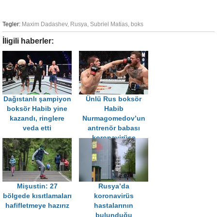
Tegler:
Maxim Dadashev
,
Rusya
,
Subriel Matias
,
boks
İligili haberler:
Dağıstanlı şampiyon
Ünlü Rus boksör
boksör Habib yine
Habib
kazandı, ringlere
Nurmagomedov’un
veda etti
antrenör babası
koronavirüse
yakalandı
Mişustin: 27
Rusya’da
bölgede kısıtlamaları
koronavirüs
hafifletmeye hazırız
hastalarının
bulunduğu