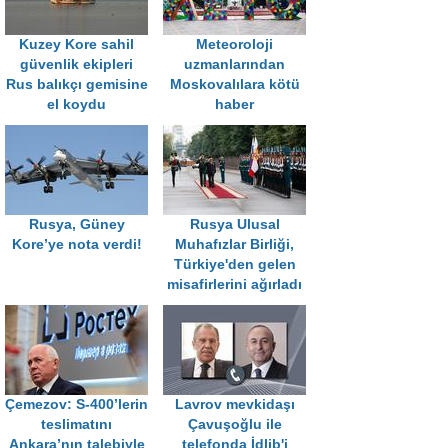
Kuzey Kore sahil
Meteoroloji
güvenlik ekipleri
uzmanlarından
Rus balıkçı gemisine
Moskovalılara kötü
el koydu
haber
Rusya, Güney
Rusya Ulusal
Kore’ye nota verdi!
Muhafızlar Birliği,
Türkiye'den gelen
misafirlerini ağırladı
Çemezov: S-400’lerin
Lavrov mevkidaşı
teslimatını
Çavuşoğlu ile
Ankara’nın talebiyle
telefonda İdlib'i