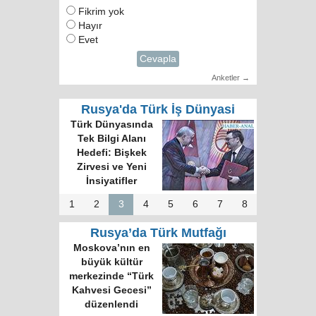
Fikrim yok
Hayır
Evet
Cevapla
Anketler →
Rusya'da Türk İş Dünyasi
Türk Dünyasında
Tek Bilgi Alanı
Hedefi: Bişkek
Zirvesi ve Yeni
İnsiyatifler
1
2
3
4
5
6
7
8
Rusya’da Türk Mutfağı
Moskova’nın en
büyük kültür
merkezinde “Türk
Kahvesi Gecesi”
düzenlendi