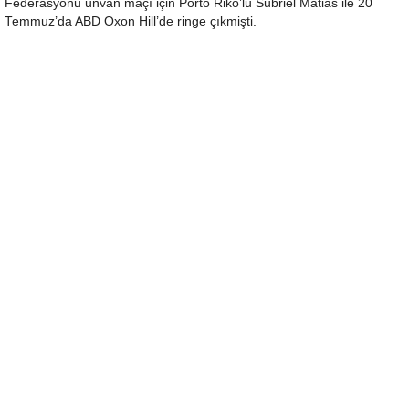
Federasyonu unvan maçı için Porto Riko’lu Subriel Matias ile 20
Temmuz’da ABD Oxon Hill’de ringe çıkmişti.