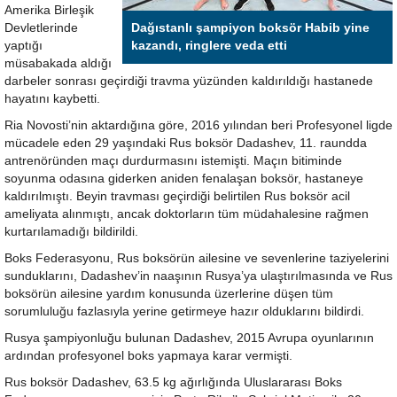
Amerika Birleşik
Devletlerinde
Dağıstanlı şampiyon boksör Habib yine
yaptığı
kazandı, ringlere veda etti
müsabakada aldığı
darbeler sonrası geçirdiği travma yüzünden kaldırıldığı hastanede
hayatını kaybetti.
Ria Novosti’nin aktardığına göre, 2016 yılından beri Profesyonel ligde
mücadele eden 29 yaşındaki Rus boksör Dadashev, 11. raundda
antrenöründen maçı durdurmasını istemişti. Maçın bitiminde
soyunma odasına giderken aniden fenalaşan boksör, hastaneye
kaldırılmıştı. Beyin travması geçirdiği belirtilen Rus boksör acil
ameliyata alınmıştı, ancak doktorların tüm müdahalesine rağmen
kurtarılamadığı bildirildi.
Boks Federasyonu, Rus boksörün ailesine ve sevenlerine taziyelerini
sunduklarını, Dadashev’in naaşının Rusya’ya ulaştırılmasında ve Rus
boksörün ailesine yardım konusunda üzerlerine düşen tüm
sorumluluğu fazlasıyla yerine getirmeye hazır olduklarını bildirdi.
Rusya şampiyonluğu bulunan Dadashev, 2015 Avrupa oyunlarının
ardından profesyonel boks yapmaya karar vermişti.
Rus boksör Dadashev, 63.5 kg ağırlığında Uluslararası Boks