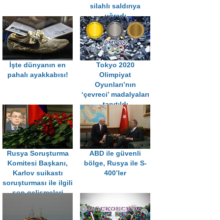
silahlı saldırıya
uğradı
İşte dünyanın en
Tokyo 2020
pahalı ayakkabısı!
Olimpiyat
Oyunları’nın
‘çevreci’ madalyaları
tanıtıldı
Rusya Soruşturma
ABD ile güvenli
Komitesi Başkanı,
bölge, Rusya ile S-
Karlov suikastı
400’ler
soruşturması ile ilgili
son gelişmeleri
anlattı