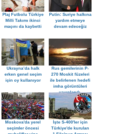
Plaj Futbolu Türkiye
Putin: Suriye halkına
Milli Takımı ikinci
yardım etmeye
maçını da kaybetti
devam edeceğiz
Ukrayna’da halk
Rus gemilerinin P-
erken genel seçim
270 Moskit füzeleri
için oy kullanıyor
ile belirlenen hedefi
imha görüntüleri
yayınlandı.
Moskova'da yerel
İşte S-400'ler için
seçimler öncesi
Türkiye'de kurulan