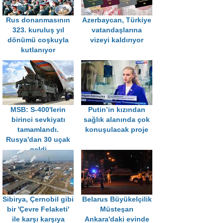
Rus donanmasının
Azerbaycan, Türkiye
323. kuruluş yıl
vatandaşlarına
dönümü coşkuyla
vizeyi kaldırıyor
kutlanıyor
MSB: S-400'lerin
Putin’in kızından
birinci sevkiyatı
sağlık alanında çok
tamamlandı.
konuşulacak proje
Rusya'dan 30 uçak
geldi
Sibirya, Çernobil gibi
Belarus Büyükelçilik
bir 'Çevre Felaketi'
Müsteşarı
ile karşı karşıya
Ankara'daki evinde