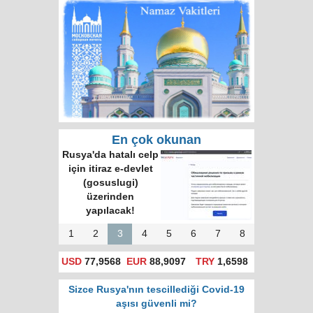
En çok okunan
Rusya'da hatalı celp
için itiraz e-devlet
(gosuslugi)
üzerinden
yapılacak!
1
2
3
4
5
6
7
8
USD
77,9568
EUR
88,9097
TRY
1,6598
Sizce Rusya'nın tescillediği Covid-19
aşısı güvenli mi?