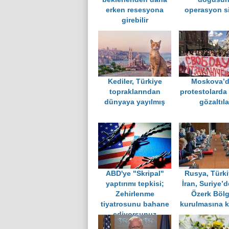
erken resesyona
operasyon si
girebilir
Kediler, Türkiye
Moskova’d
topraklarından
protestolarda
dünyaya yayılmış
gözaltıla
ABD'ye "Skripal"
Rusya, Türki
yaptırımı tepkisi;
İran, Suriye’d
Zehirlenme
Özerk Bölg
tiyatrosunu bahane
kurulmasına k
ediyorsunuz