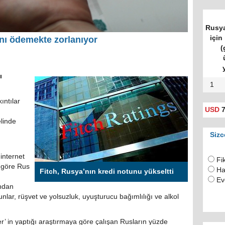
Rusya
için 
ını ödemekte zorlanıyor
(
ı
1
ıntılar
USD
7
linde
Sizc
internet
Fi
 göre Rus
Ha
Fitch, Rusya’nın kredi notunu yükseltti
Ev
ından
unlar, rüşvet ve yolsuzluk, uyuşturucu bağımlılığı ve alkol
r’ in yaptığı araştırmaya göre çalışan Rusların yüzde