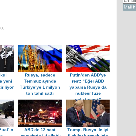
КХ
kul
Rusya, sadece
Putin’den ABD’ye
a yeni
Temmuz ayında
rest: “Eğer ABD
iriliyor
Türkiye’ye 1 milyon
yaparsa Rusya da
ton tahıl sattı
nükleer füze
geliştirecek"
ırat’ın
ABD'de 12 saat
Trump: Rusya ile iyi
a
içeresinde iki silahlı
ilişkiler kurmak için