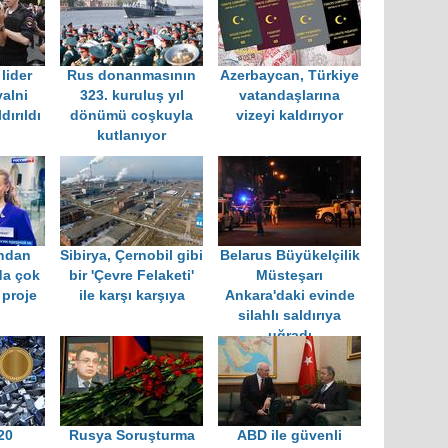
lider
Rus donanmasının
Azerbaycan, Türkiye
alni
323. kuruluş yıl
vatandaşlarına
dırıldı
dönümü coşkuyla
vizeyi kaldırıyor
kutlanıyor
ından
Sibirya, Çernobil gibi
Belarus Büyükelçilik
da çok
bir 'Çevre Felaketi'
Müsteşarı
proje
ile karşı karşıya
Ankara'daki evinde
silahlı saldırıya
uğradı
20
Rusya Soruşturma
ABD ile güvenli