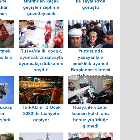
4'te
sınırından kaçak
ile Tayland'da
şkan
geçişleri zeplinle
görüştü
mek
gözetleyecek
r
itmek
Rusya’da İki çocuk,
Yurtdışında
cılara
oyuncak tabancayla
yaşayanlara
oyuncakçı dükkanını
emeklilik uyarısı!
soydu!
Borçlanma sistemi
değişiyor son gün
31 Temmuz…
 savaş
TürkAkım’ı 1 Ocak
Rusya ile vizeler
eri
2020’de faaliyete
kısmen kalktı ama
şladı
geçiyor
henüz yürürlüğe
girmedi