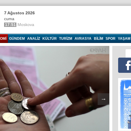
7 Ağustos 2026
cuma
17:51
Moskova
OMI
GÜNDEM
ANALIZ
KÜLTÜR
TURIZM
AVRASYA
BILIM
SPOR
YAŞAM
→