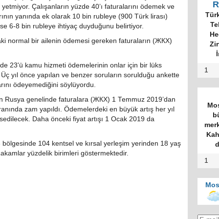
R
yetmiyor. Çalışanların yüzde 40’ı faturalarını ödemek ve
Tür
ının yanında ek olarak 10 bin rubleye (900 Türk lirası)
Te
ise 6-8 bin rubleye ihtiyaç duyduğunu belirtiyor.
He
ki normal bir ailenin ödemesi gereken faturaların (ЖКХ)
Zi
İ
de 23'ü kamu hizmeti ödemelerinin onlar için bir lüks
1
ç yıl önce yapılan ve benzer soruların sorulduğu ankette
larını ödeyemediğini söylüyordu.
n Rusya genelinde faturalara (ЖКХ) 1 Temmuz 2019’dan
Mos
ranında zam yapıldı. Ödemelerdeki en büyük artış her yıl
b
sedilecek. Daha önceki fiyat artışı 1 Ocak 2019 da
merk
Kah
ölgesinde 104 kentsel ve kırsal yerleşim yerinden 18 yaş
d
 Rakamlar yüzdelik birimleri göstermektedir.
1
Mos