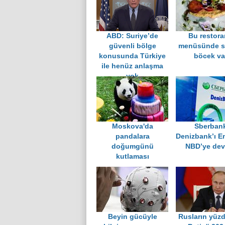
ABD: Suriye’de
Bu restora
güvenli bölge
menüsünde s
konusunda Türkiye
böcek va
ile henüz anlaşma
yok
Moskova'da
Sberban
pandalara
Denizbank’ı E
doğumgünü
NBD’ye devr
kutlaması
Beyin gücüyle
Rusların yüzd