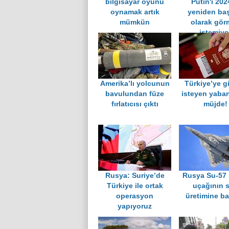
bilgisayar oyunu
Putin'i 202
oynamak artık
yeniden ba
mümkün
olarak gör
istemiyo
Amerika’lı yolcunun
Türkiye’ye g
bavulundan füze
isteyen yaban
fırlatıcısı çıktı
müjde!
Rusya: Suriye’de
Rusya Su-57
Türkiye ile ortak
uçağının s
operasyon
üretimine ba
yapıyoruz