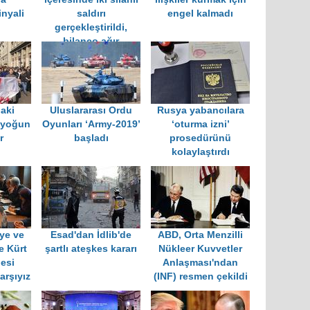
nyali
saldırı
engel kalmadı
gerçekleştirildi,
bilanço ağır
aki
Uluslararası Ordu
Rusya yabancılara
 yoğun
Oyunları ‘Army-2019’
‘oturma izni’
r
başladı
prosedürünü
kolaylaştırdı
ye ve
Esad'dan İdlib'de
ABD, Orta Menzilli
e Kürt
şartlı ateşkes kararı
Nükleer Kuvvetler
esi
Anlaşması'ndan
arşıyız
(INF) resmen çekildi