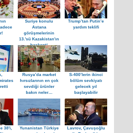
nın
Suriye konulu
Trump’tan Putin’e
adece
Astana
yardım teklifi
r!
görüşmelerinin
13.'sü Kazakistan'ın
başkenti
Nursultan'da
yapılıyor
k,
Rusya’da market
S-400’lerin ikinci
mirates
hırsızlarının en çok
bölüm sevkiyatı
etti
sevdiği ürünler
gelecek yıl
bakın neler…
başlayabilir
e 38'i,
Yunanistan Türkiye
Lavrov, Çavuşoğlu