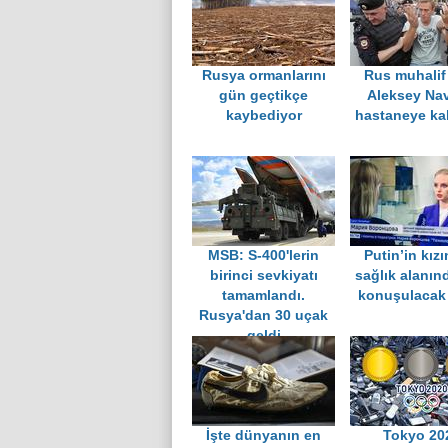
Rusya ormanlarını
Rus muhalif 
gün geçtikçe
Aleksey Nav
kaybediyor
hastaneye kal
MSB: S-400'lerin
Putin’in kız
birinci sevkiyatı
sağlık alanın
tamamlandı.
konuşulacak 
Rusya'dan 30 uçak
geldi
İşte dünyanın en
Tokyo 20