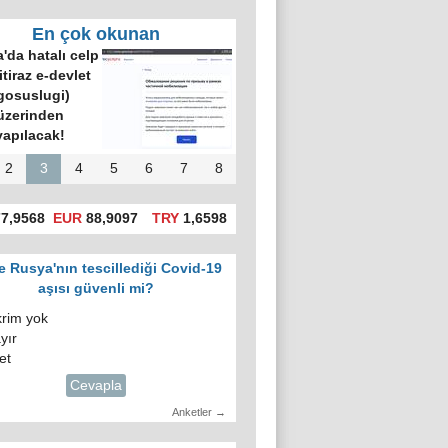
En çok okunan
'da hatalı celp
itiraz e-devlet
gosuslugi)
üzerinden
yapılacak!
2
3
4
5
6
7
8
7,9568
EUR
88,9097
TRY
1,6598
e Rusya'nın tescillediği Covid-19
aşısı güvenli mi?
krim yok
yır
et
Cevapla
Anketler →