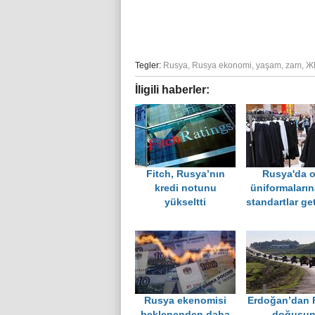
Tegler:
Rusya
,
Rusya ekonomi
,
yaşam
,
zam
,
Ж
İligili haberler:
Fitch, Rusya’nın
Rusya'da o
kredi notunu
üniformaların
yükseltti
standartlar get
Rusya ekenomisi
Erdoğan’dan F
beklenenden daha
doğusun