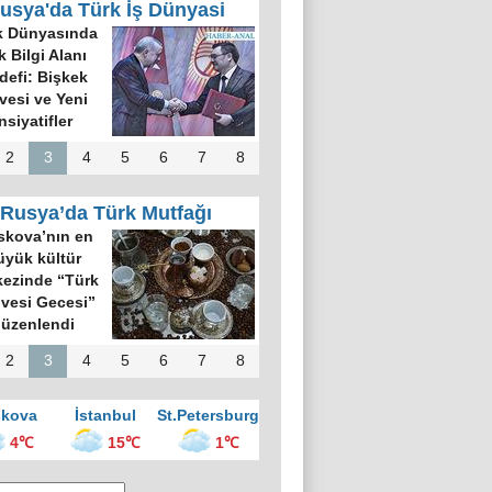
usya'da Türk İş Dünyasi
k Dünyasında
k Bilgi Alanı
defi: Bişkek
rvesi ve Yeni
nsiyatifler
2
3
4
5
6
7
8
Rusya’da Türk Mutfağı
kova’nın en
üyük kültür
ezinde “Türk
vesi Gecesi”
üzenlendi
2
3
4
5
6
7
8
kova
İstanbul
St.Petersburg
4℃
15℃
1℃