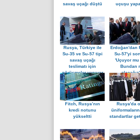
savaş uçağı düştü
uçuşu yap
Rusya, Türkiye ile
Erdoğan'dan P
Su-35 ve Su-57 tipi
Su-57'yi so
savaş uçağı
'Uçuyor mu
teslimatı için
Bundan 
görüşmeler yapıyor
alacağız
Fitch, Rusya’nın
Rusya'da o
kredi notunu
üniformaların
yükseltti
standartlar get