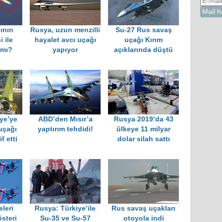
ının
Rusya, uzun menzilli
Su-27 Rus savaş
 ile
hayalet avcı uçağı
uçağı Kırım
 mı?
yapıyor
açıklarında düştü
ye’ye
ABD’den Mısır’a
Rusya 2019’da 43
uçağı
yaptırım tehdidi!
ülkeye 11 milyar
f etti
dolar silah sattı
leri
Rusya: Türkiye’ile
Rus savaş uçakları
österi
Su-35 ve Su-57
otoyola indi