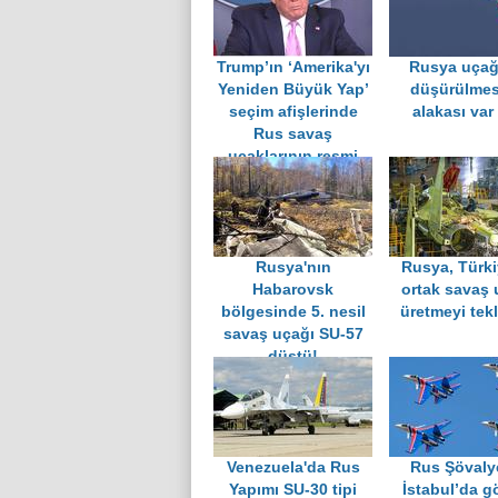
Trump’ın ‘Amerika'yı
Rusya uçağ
Yeniden Büyük Yap’
düşürülmesi
seçim afişlerinde
alakası var
Rus savaş
uçaklarının resmi
kullanıldı
Rusya'nın
Rusya, Türki
Habarovsk
ortak savaş 
bölgesinde 5. nesil
üretmeyi tekli
savaş uçağı SU-57
düştü!
Venezuela'da Rus
Rus Şövalye
Yapımı SU-30 tipi
İstabul’da g