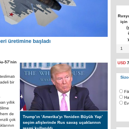
ri üretimine başladı
1
Su-57’nin
USD
7
teslimatı
Sizc
deli bir
Fi
s
Ha
an yıllık
Ev
dilme
i hem de
Trump’ın ‘Amerika'yı Yeniden Büyük Yap’
nzili çok
seçim afişlerinde Rus savaş uçaklarının
klarının
resmi kullanıldı