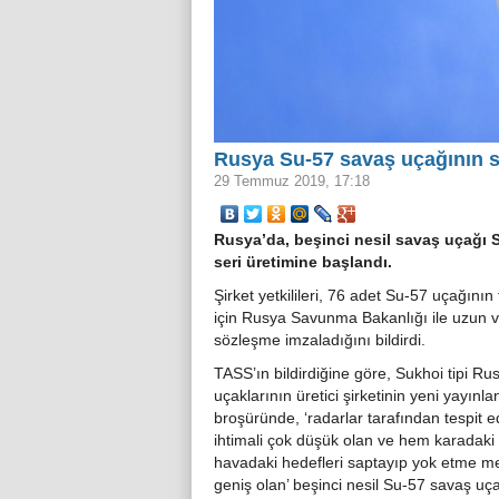
Rusya Su-57 savaş uçağının se
29 Temmuz 2019, 17:18
Rusya’da, beşinci nesil savaş uçağı 
seri üretimine başlandı.
Şirket yetkilileri, 76 adet Su-57 uçağının 
için Rusya Savunma Bakanlığı ile uzun va
sözleşme imzaladığını bildirdi.
TASS’ın bildirdiğine göre, Sukhoi tipi Ru
uçaklarının üretici şirketinin yeni yayınlan
broşüründe, ‘radarlar tarafından tespit e
ihtimali çok düşük olan ve hem karadak
havadaki hedefleri saptayıp yok etme me
geniş olan’ beşinci nesil Su-57 savaş uça