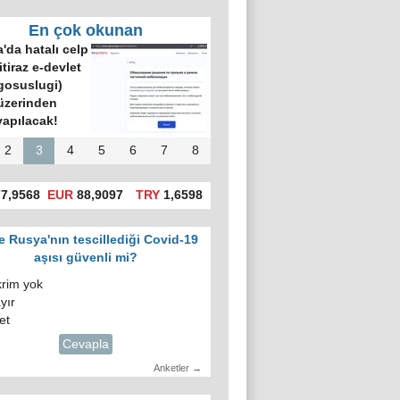
En çok okunan
Çin, Rusya’nın
aradığı müttefik
oldu mu?
2
3
4
5
6
7
8
7,9568
EUR
88,9097
TRY
1,6598
e Rusya'nın tescillediği Covid-19
aşısı güvenli mi?
krim yok
yır
et
Cevapla
Anketler →