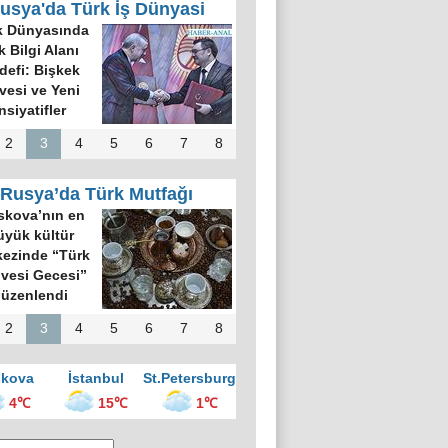
usya'da Türk İş Dünyasi
Türk Dünyası 34
Harfli Ortak Alfabe
Üzerinde Uzlaşı
Sağlandı
2
3
4
5
6
7
8
Rusya’da Türk Mutfağı
Rus gazete:
Kokoreç İstanbul
sokak mutfağının
kralı
2
3
4
5
6
7
8
kova
İstanbul
St.Petersburg
4℃
15℃
1℃