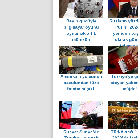
Beyin gücüyle
Rusların yüzd
bilgisayar oyunu
Putin'i 202
oynamak artık
yeniden ba
mümkün
olarak gör
istemiyo
Amerika’lı yolcunun
Türkiye’ye g
bavulundan füze
isteyen yaban
fırlatıcısı çıktı
müjde!
Rusya: Suriye’de
TürkAkım’ı 1