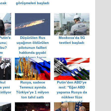
acak
görüşmeleri başladı
utin'e
Düşürülen Rus
Moskova’da 5G
rusu;
uçağının öldürülen
testleri başladı
 bu?
pilotunun failleri
mı
hakkında gıyabi
?'
tutuklama kararı
kul
Rusya, sadece
Putin’den ABD’ye
a yeni
Temmuz ayında
rest: “Eğer ABD
iriliyor
Türkiye’ye 1 milyon
yaparsa Rusya da
ton tahıl sattı
nükleer füze
geliştirecek"