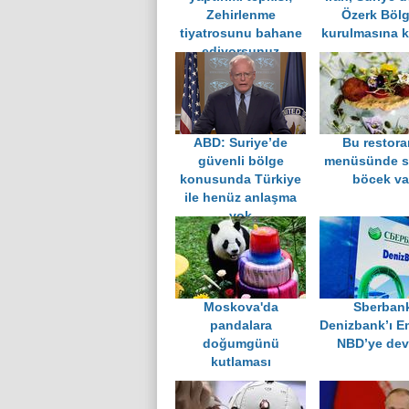
Zehirlenme
Özerk Bölg
tiyatrosunu bahane
kurulmasına k
ediyorsunuz
ABD: Suriye’de
Bu restora
güvenli bölge
menüsünde s
konusunda Türkiye
böcek va
ile henüz anlaşma
yok
Moskova'da
Sberban
pandalara
Denizbank’ı E
doğumgünü
NBD’ye devr
kutlaması