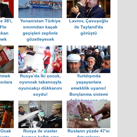
e 38'i,
Yunanistan Türkiye
Lavrov, Çavuşoğlu
4'te
sınırından kaçak
ile Tayland'da
şkan
geçişleri zeplinle
görüştü
mek
gözetleyecek
r
itmek
Rusya’da İki çocuk,
Yurtdışında
cılara
oyuncak tabancayla
yaşayanlara
oyuncakçı dükkanını
emeklilik uyarısı!
soydu!
Borçlanma sistemi
değişiyor son gün
31 Temmuz…
 Ocak
Rusya ile vizeler
Rusların yüzde 47’si