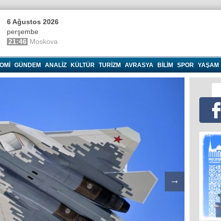
6 Ağustos 2026
perşembe
21:46
Moskova
OMI
GÜNDEM
ANALIZ
KÜLTÜR
TURIZM
AVRASYA
BILIM
SPOR
YAŞAM
→