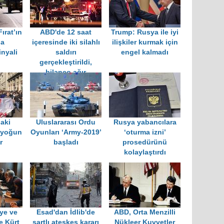
ırat’ın
ABD'de 12 saat
Trump: Rusya ile iyi
a
içeresinde iki silahlı
ilişkiler kurmak için
nyali
saldırı
engel kalmadı
gerçekleştirildi,
bilanço ağır
aki
Uluslararası Ordu
Rusya yabancılara
 yoğun
Oyunları ‘Army-2019’
‘oturma izni’
r
başladı
prosedürünü
kolaylaştırdı
ye ve
Esad'dan İdlib'de
ABD, Orta Menzilli
e Kürt
şartlı ateşkes kararı
Nükleer Kuvvetler