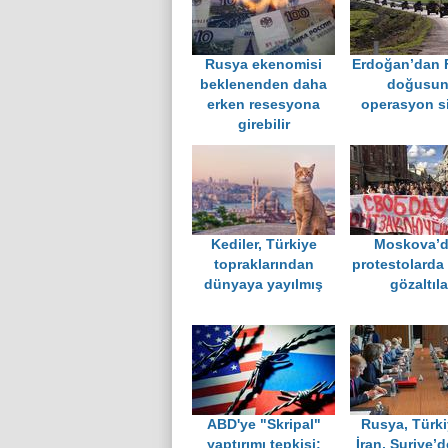
Rusya ekenomisi
Erdoğan’dan F
beklenenden daha
doğusun
erken resesyona
operasyon si
girebilir
Kediler, Türkiye
Moskova’d
topraklarından
protestolarda
dünyaya yayılmış
gözaltıla
ABD'ye "Skripal"
Rusya, Türki
yaptırımı tepkisi;
İran, Suriye’d