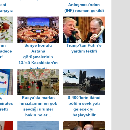
esi
Anlaşması'ndan
arşıyız
(INF) resmen çekildi
nın
Suriye konulu
Trump’tan Putin’e
adece
Astana
yardım teklifi
r!
görüşmelerinin
13.'sü Kazakistan'ın
başkenti
Nursultan'da
yapılıyor
k,
Rusya’da market
S-400’lerin ikinci
mirates
hırsızlarının en çok
bölüm sevkiyatı
etti
sevdiği ürünler
gelecek yıl
bakın neler…
başlayabilir