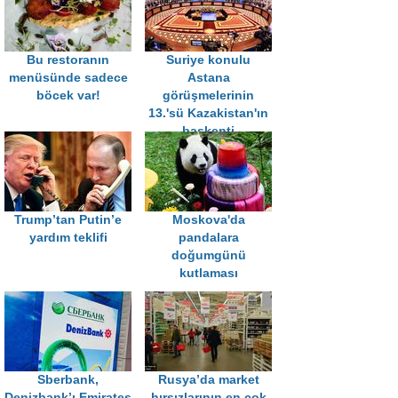
Bu restoranın
Suriye konulu
menüsünde sadece
Astana
böcek var!
görüşmelerinin
13.'sü Kazakistan'ın
başkenti
Nursultan'da
yapılıyor
Trump’tan Putin’e
Moskova'da
yardım teklifi
pandalara
doğumgünü
kutlaması
Sberbank,
Rusya’da market
Denizbank’ı Emirates
hırsızlarının en çok