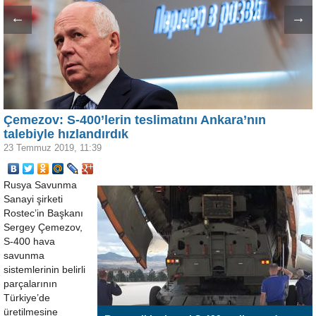
←
→
Çemezov: S-400’lerin teslimatını Ankara’nın
talebiyle hızlandırdık
23 Temmuz 2019, 11:39
Rusya Savunma
Sanayi şirketi
Rostec’in Başkanı
Sergey Çemezov,
S-400 hava
savunma
sistemlerinin belirli
parçalarının
Türkiye’de
üretilmesine