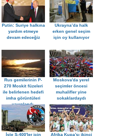
Putin: Suriye halkına
Ukrayna’da halk
yardım etmeye
erken genel seçim
devam edeceğiz
için oy kullanıyor
Rus gemilerinin P-
Moskova'da yerel
270 Moskit füzeleri
seçimler öncesi
ile belirlenen hedefi
muhalifler yine
imha görüntüleri
sokaklardaydı
yayınlandı.
İşte S-400'ler için
Afrika Kupa’sı ikinci