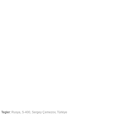
Tegler:
Rusya
,
S-400
,
Sergey Çemezov
,
Türkiye