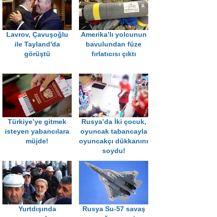
Lavrov, Çavuşoğlu
Amerika’lı yolcunun
ile Tayland'da
bavulundan füze
görüştü
fırlatıcısı çıktı
Türkiye’ye gitmek
Rusya’da İki çocuk,
isteyen yabancılara
oyuncak tabancayla
müjde!
oyuncakçı dükkanını
soydu!
Yurtdışında
Rusya Su-57 savaş