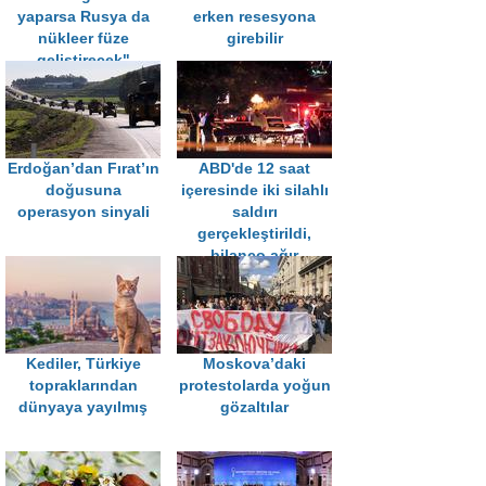
yaparsa Rusya da
erken resesyona
nükleer füze
girebilir
geliştirecek"
Erdoğan’dan Fırat’ın
ABD'de 12 saat
doğusuna
içeresinde iki silahlı
operasyon sinyali
saldırı
gerçekleştirildi,
bilanço ağır
Kediler, Türkiye
Moskova’daki
topraklarından
protestolarda yoğun
dünyaya yayılmış
gözaltılar