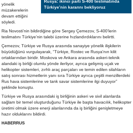
Rusya: ikinci parti S-400 teslimatında
yönelik
Türkiye’nin kararını bekliyoruz
müzakerelerin
devam ettiğini
söyledi.
Ria Novosti’nin bildirdiğine göre Sergey Çemezov, S-400’lerin
teslimatını Türkiye’nin talebi üzerine hızlandırdıklarını belirtti.
Çemezov, Türkiye ve Rusya arasında sanayiye yönelik ilişkilerin
büyüdüğünü vurgulayarak, “Türkiye, Rostec ve Rusya'nın kilit
ortaklarından biridir. Moskova ve Ankara arasında askeri-teknik
alandaki iş birliği olumlu yönde ilerliyor, ayrıca gelişmiş uçak ve
helikopter sistemleri, zırhlı araç parçaları ve temin edilen silahların
satış sonrası hizmetlerin yanı sıra Türkiye ayrıca çeşitli menzillerdeki
Rus hava sistemlerine ve tank savar sistemlerine ilgi duyuyor”
şeklinde konuştu.
Türkiye ve Rusya arasındaki iş birliğinin askeri ve sivil alanlarda
sağlam bir temel oluşturduğunu Türkiye ile başta havacılık, helikopter
üretimi olmak üzere enerji alanlarında da iş birliğini genişletmeye
hazır olduklarını bildirdi.
HABERRUS