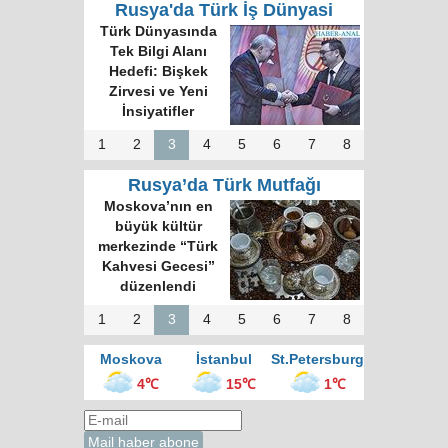
Rusya'da Türk İş Dünyasi
Türk Dünyası 34
Harfli Ortak Alfabe
Üzerinde Uzlaşı
Sağlandı
1
2
3
4
5
6
7
8
Rusya’da Türk Mutfağı
Rus gazete:
Kokoreç İstanbul
sokak mutfağının
kralı
1
2
3
4
5
6
7
8
Moskova
İstanbul
St.Petersburg
4℃
15℃
1℃