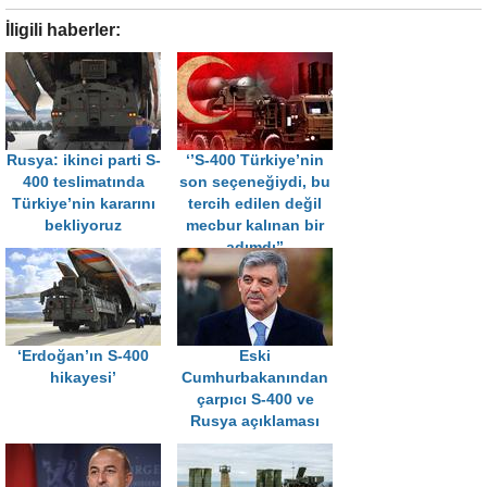
İligili haberler:
Rusya: ikinci parti S-
‘’S-400 Türkiye’nin
400 teslimatında
son seçeneğiydi, bu
Türkiye’nin kararını
tercih edilen değil
bekliyoruz
mecbur kalınan bir
adımdı’’
‘Erdoğan’ın S-400
Eski
hikayesi’
Cumhurbakanından
çarpıcı S-400 ve
Rusya açıklaması