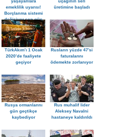
yaşayanlara
uçağının seri
emeklilik uyarısı!
üretimine başladı
Borçlanma sistemi
değişiyor son gün
31 Temmuz…
TürkAkım’ı 1 Ocak
Rusların yüzde 47’si
2020’de faaliyete
faturalarını
geçiyor
ödemekte zorlanıyor
Rusya ormanlarını
Rus muhalif lider
gün geçtikçe
Aleksey Navalni
kaybediyor
hastaneye kaldırıldı