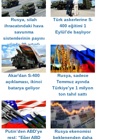
Rusya, silah
Türk askerlerine S-
ihracatındaki hava
400 eğitimi 1
savunma
Eylül’de başlıyor
sistemlerinin payını
yüzde 20 artırdı
Akar'dan S-400
Rusya, sadece
açıklaması, ikinci
Temmuz ayında
batarya geliyor
Türkiye’ye 1 milyon
ton tahıl sattı
Putin’den ABD’ye
Rusya ekenomisi
rest: “Eğer ABD
beklenenden daha