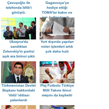
Çavuşoğlu ile
Gagavuzya’ya
telefonda İdlib'i
hediye ettiği
görüştü.
TOMA’lar bakın ne
için kullanılacak...
Ukrayna'da
Yurt dışında yapılan
sandıktan
noter işlemleri artık
Zelenskiy'in partisi
çok daha hızlı
açık ara birinci çıktı
Türkmenistan Devlet
Plaj Futbolu Türkiye
Başkanı hakkındaki
Milli Takımı ikinci
‘öldü’ iddiası
maçını da kaybetti
yalanlandı