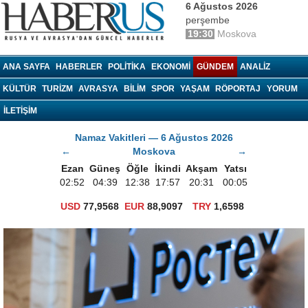
6 Ağustos 2026
perşembe
19:30
Moskova
haberrus.ru
ANA SAYFA
HABERLER
POLITIKA
EKONOMI
GÜNDEM
ANALIZ
KÜLTÜR
TURIZM
AVRASYA
BILIM
SPOR
YAŞAM
RÖPORTAJ
YORUM
İLETİŞİM
Namaz Vakitleri — 6 Ağustos 2026
←
Moskova
→
Ezan
Güneş
Öğle
İkindi
Akşam
Yatsı
02:52
04:39
12:38
17:57
20:31
00:05
USD
77,9568
EUR
88,9097
TRY
1,6598