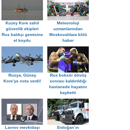
Kuzey Kore sahil
Meteoroloji
güvenlik ekipleri
uzmanlarından
Rus balıkçı gemisine
Moskovalılara kötü
el koydu
haber
Rusya, Güney
Rus boksör dövüş
Kore’ye nota verdi!
sonrası kaldırıldığı
hastanede hayatını
kaybetti
Lavrov mevkidaşı
Erdoğan’ın