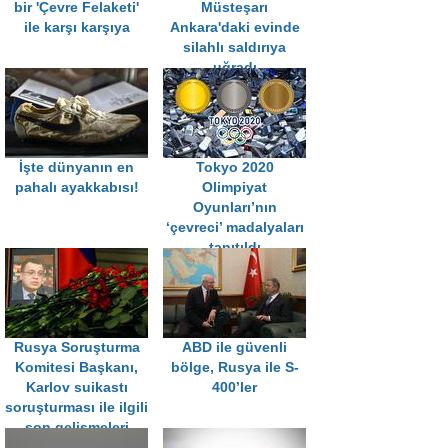
bir 'Çevre Felaketi'
Müsteşarı
ile karşı karşıya
Ankara'daki evinde
silahlı saldırıya
uğradı
İşte dünyanın en
Tokyo 2020
pahalı ayakkabısı!
Olimpiyat
Oyunları’nın
‘çevreci’ madalyaları
tanıtıldı
Rusya Soruşturma
ABD ile güvenli
Komitesi Başkanı,
bölge, Rusya ile S-
Karlov suikastı
400’ler
soruşturması ile ilgili
son gelişmeleri
anlattı