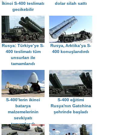
İkinci S-400 teslimatı
dolar silah sattı
gecikebilir
Rusya: Türkiye’ye S-
Rusya, Arktika’ya S-
400 teslimatı tüm
400 konuşlandırdı
unsurları ile
tamamlandı
S-400’lerin ikinci
S-400 eğitimi
batarya
Rusya'nın Gatchina
malzemelerinin
şehrinde başladı
sevkiyatı
tamamlandı