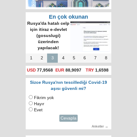
En çok okunan
Çin, Rusya’nın
aradığı müttefik
oldu mu?
1
2
3
4
5
6
7
8
USD
77,9568
EUR
88,9097
TRY
1,6598
Sizce Rusya'nın tescillediği Covid-19
aşısı güvenli mi?
Fikrim yok
Hayır
Evet
Cevapla
Anketler →