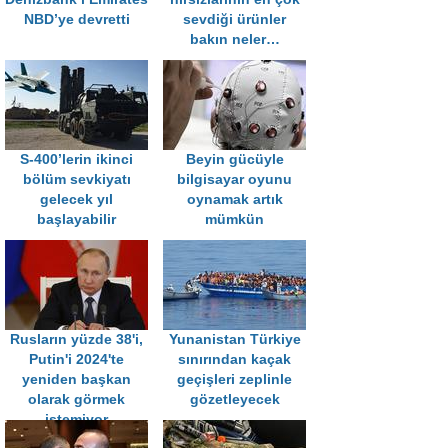
NBD’ye devretti
sevdiği ürünler
bakın neler…
S-400’lerin ikinci
Beyin gücüyle
bölüm sevkiyatı
bilgisayar oyunu
gelecek yıl
oynamak artık
başlayabilir
mümkün
Rusların yüzde 38'i,
Yunanistan Türkiye
Putin'i 2024'te
sınırından kaçak
yeniden başkan
geçişleri zeplinle
olarak görmek
gözetleyecek
istemiyor