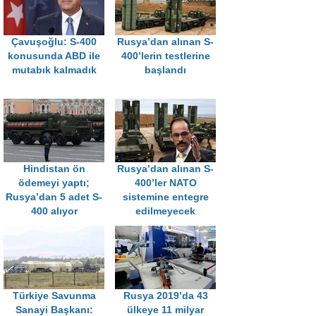
Çavuşoğlu: S-400
Rusya’dan alınan S-
konusunda ABD ile
400’lerin testlerine
mutabık kalmadık
başlandı
Hindistan ön
Rusya’dan alınan S-
ödemeyi yaptı;
400’ler NATO
Rusya’dan 5 adet S-
sistemine entegre
400 alıyor
edilmeyecek
Türkiye Savunma
Rusya 2019’da 43
Sanayi Başkanı:
ülkeye 11 milyar