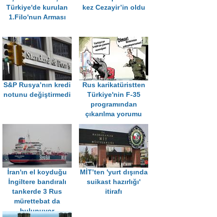
Türkiye'de kurulan
kez Cezayir’in oldu
1.Filo'nun Arması
S&P Rusya’nın kredi
Rus karikatüristten
notunu değiştirmedi
Türkiye'nin F-35
programından
çıkarılma yorumu
İran'ın el koyduğu
MİT’ten 'yurt dışında
İngiltere bandıralı
suikast hazırlığı'
tankerde 3 Rus
itirafı
mürettebat da
bulunuyor