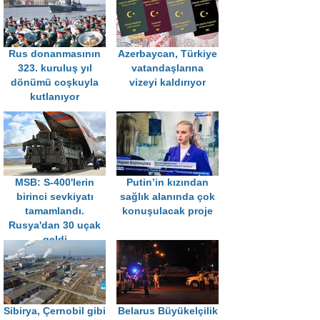
Rus donanmasının
Azerbaycan, Türkiye
323. kuruluş yıl
vatandaşlarına
dönümü coşkuyla
vizeyi kaldırıyor
kutlanıyor
MSB: S-400'lerin
Putin’in kızından
birinci sevkiyatı
sağlık alanında çok
tamamlandı.
konuşulacak proje
Rusya'dan 30 uçak
geldi
Sibirya, Çernobil gibi
Belarus Büyükelçilik