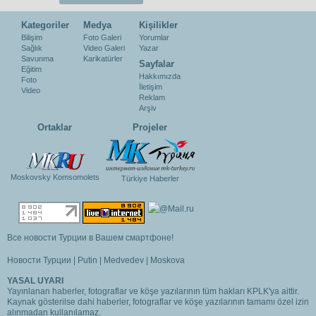
Kategoriler
Medya
Kişilikler
Bilişim
Foto Galeri
Yorumlar
Sağlık
Video Galeri
Yazar
Savunma
Karikatürler
Sayfalar
Eğitim
Hakkımızda
Foto
İletişim
Video
Reklam
Arşiv
Ortaklar
Projeler
Moskovsky Komsomolets
Türkiye Haberler
Все новости Турции в Вашем смартфоне!
Новости Турции
|
Putin
|
Medvedev
|
Moskova
YASAL UYARI
Yayınlanan haberler, fotograflar ve köşe yazılarının tüm hakları KPLK'ya aittir.
Kaynak gösterilse dahi haberler, fotograflar ve köşe yazılarının tamamı özel izin
alınmadan kullanılamaz.