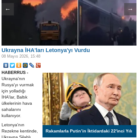
←
→
Ukrayna İHA'ları Letonya'yı Vurdu
08 Mayıs 2026, 15:48
HABERRUS -
Ukrayna'nın
Rusya'yı vurmak
için yolladığı
İHA'lar, Baltık
ülkelerinin hava
sahalarını
kullanıyor.
Letonya'nın
Rezekne kentinde,
Rakamlarla Putin’in İktidardaki 22'inci Yılı
Ukrayna Silahlı