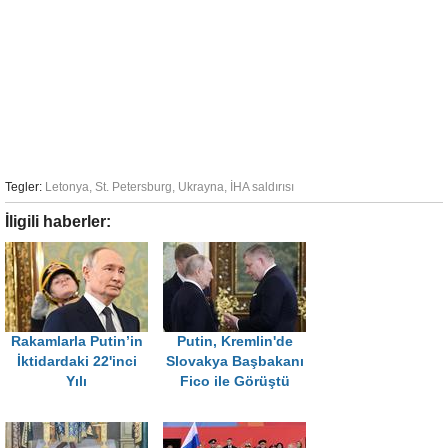
Tegler:
Letonya
,
St. Petersburg
,
Ukrayna
,
İHA saldırısı
İligili haberler:
Rakamlarla Putin’in
Putin, Kremlin'de
İktidardaki 22'inci
Slovakya Başbakanı
Yılı
Fico ile Görüştü