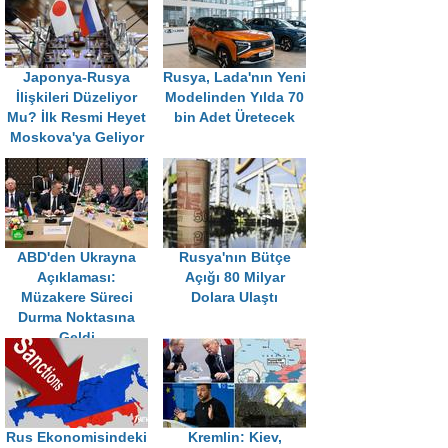
Japonya-Rusya
Rusya, Lada'nın Yeni
İlişkileri Düzeliyor
Modelinden Yılda 70
Mu? İlk Resmi Heyet
bin Adet Üretecek
Moskova'ya Geliyor
ABD'den Ukrayna
Rusya'nın Bütçe
Açıklaması:
Açığı 80 Milyar
Müzakere Süreci
Dolara Ulaştı
Durma Noktasına
Geldi
Rus Ekonomisindeki
Kremlin: Kiev,