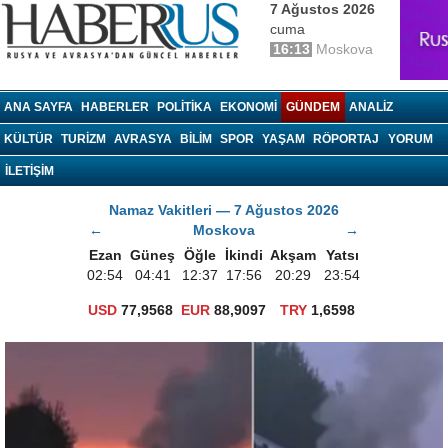
7 Ağustos 2026
cuma
16:13
Moskova
haberrus.ru
ANA SAYFA
HABERLER
POLITIKA
EKONOMI
GÜNDEM
ANALIZ
KÜLTÜR
TURIZM
AVRASYA
BILIM
SPOR
YAŞAM
RÖPORTAJ
YORUM
İLETİŞİM
Namaz Vakitleri — 7 Ağustos 2026
←
Moskova
→
Ezan
Güneş
Öğle
İkindi
Akşam
Yatsı
02:54
04:41
12:37
17:56
20:29
23:54
USD
77,9568
EUR
88,9097
TRY
1,6598