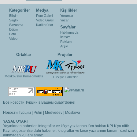
Kategoriler
Medya
Kişilikler
Bilişim
Foto Galeri
Yorumlar
Sağlık
Video Galeri
Yazar
Savunma
Karikatürler
Sayfalar
Eğitim
Hakkımızda
Foto
İletişim
Video
Reklam
Arşiv
Ortaklar
Projeler
Moskovsky Komsomolets
Türkiye Haberler
Все новости Турции в Вашем смартфоне!
Новости Турции
|
Putin
|
Medvedev
|
Moskova
YASAL UYARI
Yayınlanan haberler, fotograflar ve köşe yazılarının tüm hakları KPLK'ya aittir.
Kaynak gösterilse dahi haberler, fotograflar ve köşe yazılarının tamamı özel izin
alınmadan kullanılamaz.