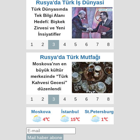
Rusya'da Türk İş Dünyasi
Türk Dünyası 34
Harfli Ortak Alfabe
Üzerinde Uzlaşı
Sağlandı
1
2
3
4
5
6
7
8
Rusya’da Türk Mutfağı
Rus gazete:
Kokoreç İstanbul
sokak mutfağının
kralı
1
2
3
4
5
6
7
8
Moskova
İstanbul
St.Petersburg
4℃
15℃
1℃