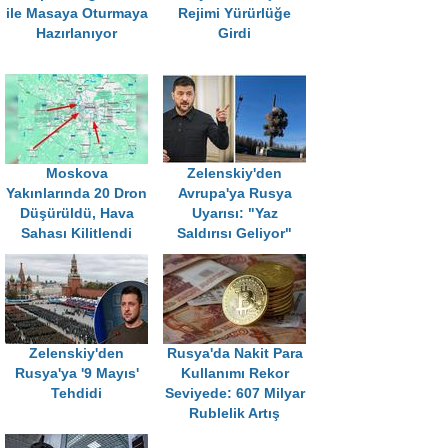
ile Masaya Oturmaya
Rejimi Yürürlüğe
Hazırlanıyor
Girdi
Moskova
Zelenskiy'den
Yakınlarında 20 Dron
Avrupa'ya Rusya
Düşürüldü, Hava
Uyarısı: "Yaz
Sahası Kilitlendi
Saldırısı Geliyor"
Zelenskiy'den
Rusya'da Nakit Para
Rusya'ya '9 Mayıs'
Kullanımı Rekor
Tehdidi
Seviyede: 607 Milyar
Rublelik Artış