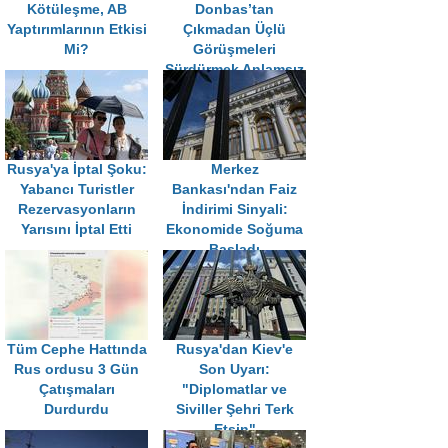
Kötüleşme, AB
Donbas’tan
Yaptırımlarının Etkisi
Çıkmadan Üçlü
Mi?
Görüşmeleri
Sürdürmek Anlamsız
Rusya'ya İptal Şoku:
Merkez
Yabancı Turistler
Bankası'ndan Faiz
Rezervasyonların
İndirimi Sinyali:
Yarısını İptal Etti
Ekonomide Soğuma
Başladı
Tüm Cephe Hattında
Rusya'dan Kiev'e
Rus ordusu 3 Gün
Son Uyarı:
Çatışmaları
"Diplomatlar ve
Durdurdu
Siviller Şehri Terk
Etsin"