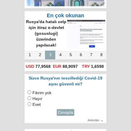
En çok okunan
Çin, Rusya’nın
aradığı müttefik
oldu mu?
1
2
3
4
5
6
7
8
USD
77,9568
EUR
88,9097
TRY
1,6598
Sizce Rusya'nın tescillediği Covid-19
aşısı güvenli mi?
Fikrim yok
Hayır
Evet
Cevapla
Anketler →