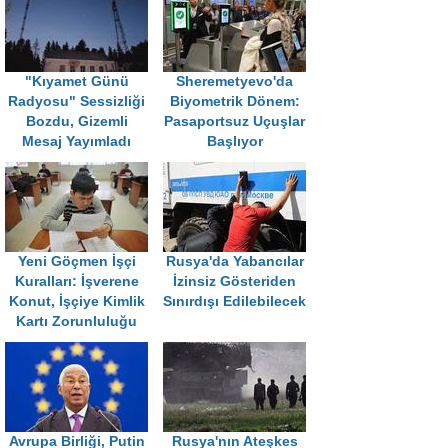
"Kıyamet Günü
Sheremetyevo'da
Radyosu" Sessizliği
Biyometrik Dönem:
Bozdu, Gizemli
Pasaportsuz Uçuşlar
Mesaj Yayımladı
Başlıyor
Yeni Göçmen İşçi
Rusya'da Yabancılar
Kuralları: İşverene
İzinsiz Gösteriden
Konut, İşçiye Kimlik
Sınırdışı Edilebilecek
Kartı Zorunluluğu
Avrupa Birliği, Putin
Rusya'nın Ateşkes