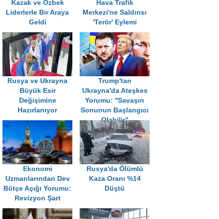
Kazak ve Özbek
Hava Trafik
Liderlerle Bir Araya
Merkezi'ne Saldırısı
Geldi
'Terör' Eylemi
Rusya ve Ukrayna
Trump'tan
Büyük Esir
Ukrayna'da Ateşkes
Değişimine
Yorumu: ''Savaşın
Hazırlanıyor
Sonunun Başlangıcı
Olabilir"
Ekonomi
Rusya'da Ölümlü
Uzmanlarından Dev
Kaza Oranı %14
Bütçe Açığı Yorumu:
Düştü
Revizyon Şart