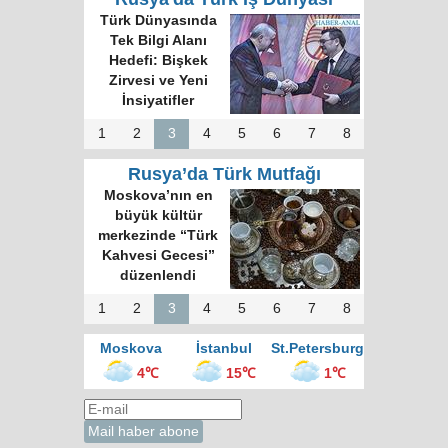
Türk Dünyasında
Tek Bilgi Alanı
Hedefi: Bişkek
Zirvesi ve Yeni
İnsiyatifler
1
2
3
4
5
6
7
8
Rusya’da Türk Mutfağı
Moskova’nın en
büyük kültür
merkezinde “Türk
Kahvesi Gecesi”
düzenlendi
1
2
3
4
5
6
7
8
Moskova
İstanbul
St.Petersburg
4℃
15℃
1℃