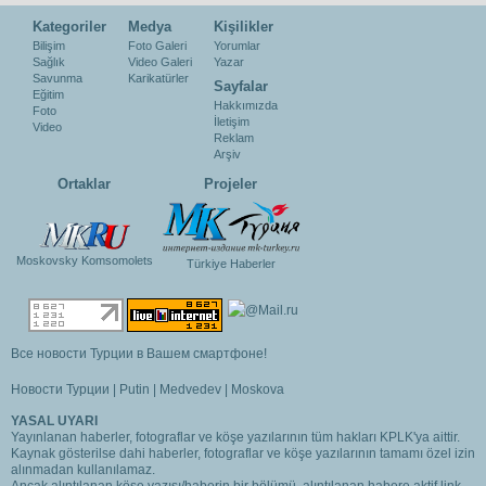
Kategoriler
Medya
Kişilikler
Bilişim
Foto Galeri
Yorumlar
Sağlık
Video Galeri
Yazar
Savunma
Karikatürler
Sayfalar
Eğitim
Hakkımızda
Foto
İletişim
Video
Reklam
Arşiv
Ortaklar
Projeler
Moskovsky Komsomolets
Türkiye Haberler
Все новости Турции в Вашем смартфоне!
Новости Турции
|
Putin
|
Medvedev
|
Moskova
YASAL UYARI
Yayınlanan haberler, fotograflar ve köşe yazılarının tüm hakları KPLK'ya aittir.
Kaynak gösterilse dahi haberler, fotograflar ve köşe yazılarının tamamı özel izin
alınmadan kullanılamaz.
Ancak alıntılanan köşe yazısı/haberin bir bölümü, alıntılanan habere aktif link