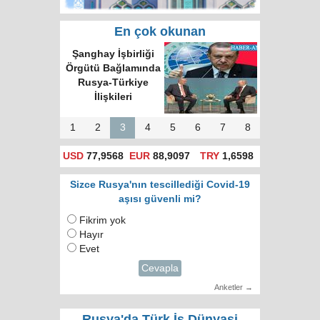
En çok okunan
Şanghay İşbirliği
Örgütü Bağlamında
Rusya-Türkiye
İlişkileri
1
2
3
4
5
6
7
8
USD
77,9568
EUR
88,9097
TRY
1,6598
Sizce Rusya'nın tescillediği Covid-19
aşısı güvenli mi?
Fikrim yok
Hayır
Evet
Cevapla
Anketler →
Rusya'da Türk İş Dünyasi