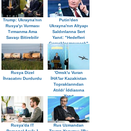
Trump: Ukrayna'nın
Putin'den
Rusya'yı Vurması
Ukrayna'nın Altyapı
Tırmanma Ama
Saldırılarına Sert
Savaşı Bitirebilir
Yanıt: "Hedefleri
Gerçekleşmeyecek"
Rusya Dizel
'Omsk'u Vuran
İhracatını Durdurdu
İHA'lar Kazakistan
Topraklarından
Atıldı' İddiasına
Yanıt
Rusya'da IT
Rus Uzmandan