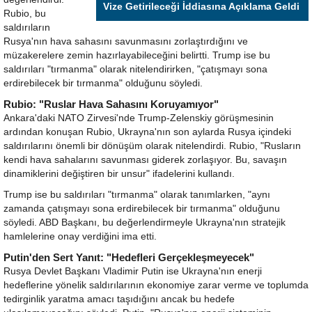
Vize Getirileceği İddiasına Açıklama Geldi
Rubio, bu
saldırıların
Rusya'nın hava sahasını savunmasını zorlaştırdığını ve
müzakerelere zemin hazırlayabileceğini belirtti. Trump ise bu
saldırıları "tırmanma" olarak nitelendirirken, "çatışmayı sona
erdirebilecek bir tırmanma" olduğunu söyledi.
Rubio: "Ruslar Hava Sahasını Koruyamıyor"
Ankara'daki NATO Zirvesi'nde Trump-Zelenskiy görüşmesinin
ardından konuşan Rubio, Ukrayna'nın son aylarda Rusya içindeki
saldırılarını önemli bir dönüşüm olarak nitelendirdi. Rubio, "Rusların
kendi hava sahalarını savunması giderek zorlaşıyor. Bu, savaşın
dinamiklerini değiştiren bir unsur" ifadelerini kullandı.
Trump ise bu saldırıları "tırmanma" olarak tanımlarken, "aynı
zamanda çatışmayı sona erdirebilecek bir tırmanma" olduğunu
söyledi. ABD Başkanı, bu değerlendirmeyle Ukrayna'nın stratejik
hamlelerine onay verdiğini ima etti.
Putin'den Sert Yanıt: "Hedefleri Gerçekleşmeyecek"
Rusya Devlet Başkanı Vladimir Putin ise Ukrayna'nın enerji
hedeflerine yönelik saldırılarının ekonomiye zarar verme ve toplumda
tedirginlik yaratma amacı taşıdığını ancak bu hedefe