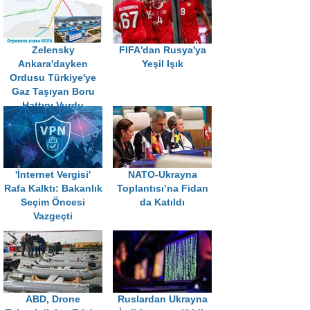
Zelensky
FIFA'dan Rusya'ya
Ankara'dayken
Yeşil Işık
Ordusu Türkiye'ye
Gaz Taşıyan Boru
Hattını Vurdu
'İnternet Vergisi'
NATO-Ukrayna
Rafa Kalktı: Bakanlık
Toplantısı’na Fidan
Seçim Öncesi
da Katıldı
Vazgeçti
ABD, Drone
Ruslardan Ukrayna