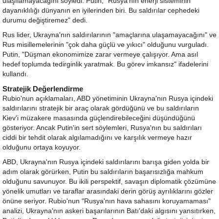
ulaşılamayacağını söyledi. Putin, "Rusya'nın enerji sisteminin
dayanıklılığı dünyanın en iyilerinden biri. Bu saldırılar cephedeki
durumu değiştiremez" dedi.
Rus lider, Ukrayna'nın saldırılarının "amaçlarına ulaşamayacağını" ve
Rus misillemelerinin "çok daha güçlü ve yıkıcı" olduğunu vurguladı.
Putin, "Düşman ekonomimize zarar vermeye çalışıyor. Ama asıl
hedef toplumda tedirginlik yaratmak. Bu görev imkansız" ifadelerini
kullandı.
Stratejik Değerlendirme
Rubio'nun açıklamaları, ABD yönetiminin Ukrayna'nın Rusya içindeki
saldırılarını stratejik bir araç olarak gördüğünü ve bu saldırıların
Kiev'i müzakere masasında güçlendirebileceğini düşündüğünü
gösteriyor. Ancak Putin'in sert söylemleri, Rusya'nın bu saldırıları
ciddi bir tehdit olarak algılamadığını ve karşılık vermeye hazır
olduğunu ortaya koyuyor.
ABD, Ukrayna'nın Rusya içindeki saldırılarını barışa giden yolda bir
adım olarak görürken, Putin bu saldırıların başarısızlığa mahkum
olduğunu savunuyor. Bu ikili perspektif, savaşın diplomatik çözümüne
yönelik umutları ve taraflar arasındaki derin görüş ayrılıklarını gözler
önüne seriyor. Rubio'nun "Rusya'nın hava sahasını koruyamaması"
analizi, Ukrayna'nın askeri başarılarının Batı'daki algısını yansıtırken,