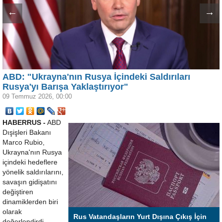
←
→
ABD: "Ukrayna'nın Rusya İçindeki Saldırıları
Rusya'yı Barışa Yaklaştırıyor"
09 Temmuz 2026, 00:00
HABERRUS -
ABD
Dışişleri Bakanı
Marco Rubio,
Ukrayna'nın Rusya
içindeki hedeflere
yönelik saldırılarını,
savaşın gidişatını
değiştiren
dinamiklerden biri
olarak
Rus Vatandaşların Yurt Dışına Çıkış İçin
değerlendirdi.