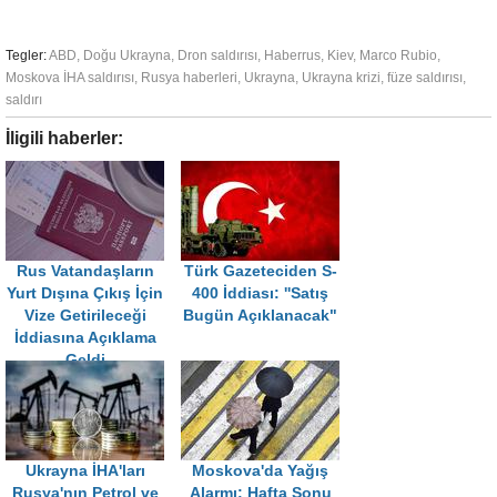
Tegler:
ABD
,
Doğu Ukrayna
,
Dron saldırısı
,
Haberrus
,
Kiev
,
Marco Rubio
,
Moskova İHA saldırısı
,
Rusya haberleri
,
Ukrayna
,
Ukrayna krizi
,
füze saldırısı
,
saldırı
İligili haberler:
Rus Vatandaşların
Türk Gazeteciden S-
Yurt Dışına Çıkış İçin
400 İddiası: ''Satış
Vize Getirileceği
Bugün Açıklanacak"
İddiasına Açıklama
Geldi
Ukrayna İHA'ları
Moskova'da Yağış
Rusya'nın Petrol ve
Alarmı: Hafta Sonu