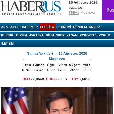
10 Ağustos 2026
pazartesi
23:26
Moskova
haberrus.ru
ANA SAYFA
HABERLER
POLITIKA
EKONOMI
GÜNDEM
ANALIZ
KÜLTÜR
TURIZM
AVRASYA
BILIM
SPOR
YAŞAM
RÖPORTAJ
YORUM
İLETİŞİM
Namaz Vakitleri — 10 Ağustos 2026
←
Moskova
→
Ezan
Güneş
Öğle
İkindi
Akşam
Yatsı
01:03
04:47
12:37
17:52
20:22
23:29
USD
77,9568
EUR
88,9097
TRY
1,6598