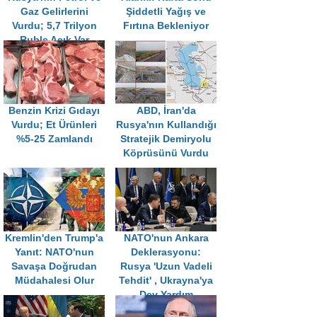
Gaz Gelirlerini
Şiddetli Yağış ve
Vurdu; 5,7 Trilyon
Fırtına Bekleniyor
Ruble Açık Var
Benzin Krizi Gıdayı
ABD, İran'da
Vurdu; Et Ürünleri
Rusya'nın Kullandığı
%5-25 Zamlandı
Stratejik Demiryolu
Köprüsünü Vurdu
Kremlin'den Trump'a
NATO'nun Ankara
Yanıt: NATO'nun
Deklerasyonu:
Savaşa Doğrudan
Rusya 'Uzun Vadeli
Müdahalesi Olur
Tehdit' , Ukrayna'ya
Dev Yardım