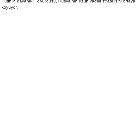
Putin'in dayanıklılık vurgusu, Rusya'nın uzun vadeli stratejisini ortaya
koyuyor.