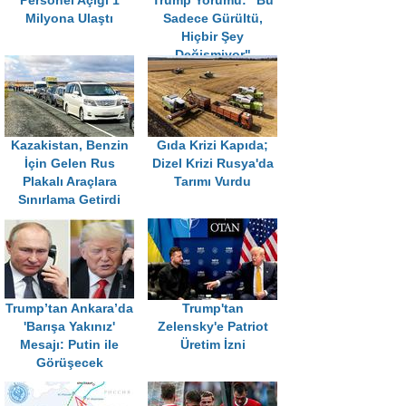
Personel Açığı 1
Trump Yorumu: "Bu
Milyona Ulaştı
Sadece Gürültü,
Hiçbir Şey
Değişmiyor"
Kazakistan, Benzin
Gıda Krizi Kapıda;
İçin Gelen Rus
Dizel Krizi Rusya'da
Plakalı Araçlara
Tarımı Vurdu
Sınırlama Getirdi
Trump’tan Ankara’da
Trump'tan
'Barışa Yakınız'
Zelensky'e Patriot
Mesajı: Putin ile
Üretim İzni
Görüşecek