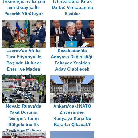
Teknolojisine Erişim
İstihbaratına Kritik
İçin Ukrayna İle
Darbe: Veritabanına
Pazarlık Yürütüyor
Sızdılar
Lavrov'un Afrika
Kazakistan'da
Turu Etiyopya ile
Anayasa Değişikliği:
Başladı: Nükleer
Tokayev Yeniden
Enerji ve Maden
Aday Olabilecek
Anlaşmaları Masada
Novak: Rusya'da
Ankara'daki NATO
Yakıt Durumu
Zirvesinden
'Gergin', Tarım
Rusya'ya Karşı Ne
Bölgelerine Ek
Kararlar Çıkacak?
Tedbirler Geliyor