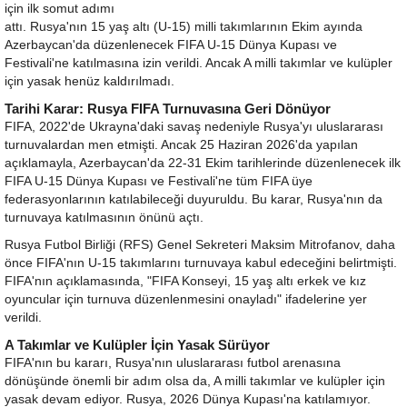
için ilk somut adımı
attı. Rusya'nın 15 yaş altı (U-15) milli takımlarının Ekim ayında
Azerbaycan'da düzenlenecek FIFA U-15 Dünya Kupası ve
Festivali'ne katılmasına izin verildi. Ancak A milli takımlar ve kulüpler
için yasak henüz kaldırılmadı.
Tarihi Karar: Rusya FIFA Turnuvasına Geri Dönüyor
FIFA, 2022'de Ukrayna'daki savaş nedeniyle Rusya'yı uluslararası
turnuvalardan men etmişti. Ancak 25 Haziran 2026'da yapılan
açıklamayla, Azerbaycan'da 22-31 Ekim tarihlerinde düzenlenecek ilk
FIFA U-15 Dünya Kupası ve Festivali'ne tüm FIFA üye
federasyonlarının katılabileceği duyuruldu. Bu karar, Rusya'nın da
turnuvaya katılmasının önünü açtı.
Rusya Futbol Birliği (RFS) Genel Sekreteri Maksim Mitrofanov, daha
önce FIFA'nın U-15 takımlarını turnuvaya kabul edeceğini belirtmişti.
FIFA'nın açıklamasında, "FIFA Konseyi, 15 yaş altı erkek ve kız
oyuncular için turnuva düzenlenmesini onayladı" ifadelerine yer
verildi.
A Takımlar ve Kulüpler İçin Yasak Sürüyor
FIFA'nın bu kararı, Rusya'nın uluslararası futbol arenasına
dönüşünde önemli bir adım olsa da, A milli takımlar ve kulüpler için
yasak devam ediyor. Rusya, 2026 Dünya Kupası'na katılamıyor.