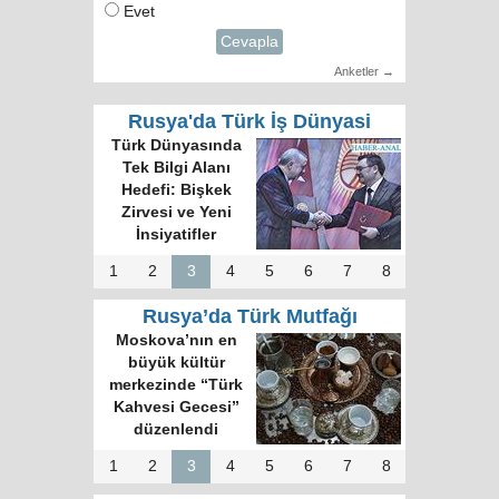
Evet
Cevapla
Anketler →
Rusya'da Türk İş Dünyasi
Türk Dünyasında
Tek Bilgi Alanı
Hedefi: Bişkek
Zirvesi ve Yeni
İnsiyatifler
1
2
3
4
5
6
7
8
Rusya’da Türk Mutfağı
Moskova’nın en
büyük kültür
merkezinde “Türk
Kahvesi Gecesi”
düzenlendi
1
2
3
4
5
6
7
8