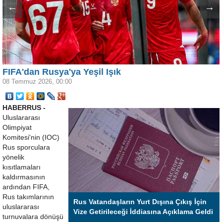
←
→
FIFA'dan Rusya'ya Yeşil Işık
08 Temmuz 2026, 00:00
HABERRUS -
Uluslararası
Olimpiyat
Komitesi'nin (IOC)
Rus sporculara
yönelik
kısıtlamaları
kaldırmasının
ardından FIFA,
Rus takımlarının
Rus Vatandaşların Yurt Dışına Çıkış İçin
uluslararası
Vize Getirileceği İddiasına Açıklama Geldi
turnuvalara dönüşü