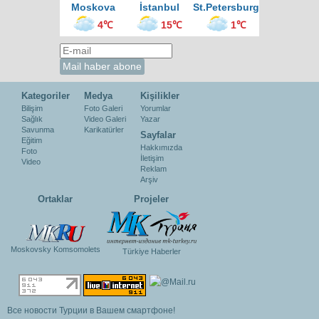
Moskova
İstanbul
St.Petersburg
4℃
15℃
1℃
Kategoriler
Medya
Kişilikler
Bilişim
Foto Galeri
Yorumlar
Sağlık
Video Galeri
Yazar
Savunma
Karikatürler
Sayfalar
Eğitim
Hakkımızda
Foto
İletişim
Video
Reklam
Arşiv
Ortaklar
Projeler
Moskovsky Komsomolets
Türkiye Haberler
Все новости Турции в Вашем смартфоне!