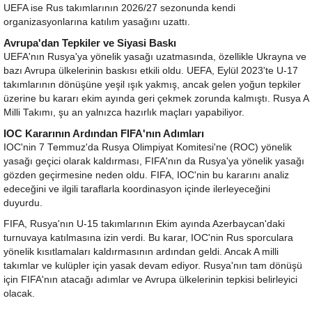
UEFA ise Rus takımlarının 2026/27 sezonunda kendi
organizasyonlarına katılım yasağını uzattı.
Avrupa'dan Tepkiler ve Siyasi Baskı
UEFA'nın Rusya'ya yönelik yasağı uzatmasında, özellikle Ukrayna ve
bazı Avrupa ülkelerinin baskısı etkili oldu. UEFA, Eylül 2023'te U-17
takımlarının dönüşüne yeşil ışık yakmış, ancak gelen yoğun tepkiler
üzerine bu kararı ekim ayında geri çekmek zorunda kalmıştı. Rusya A
Milli Takımı, şu an yalnızca hazırlık maçları yapabiliyor.
IOC Kararının Ardından FIFA'nın Adımları
IOC'nin 7 Temmuz'da Rusya Olimpiyat Komitesi'ne (ROC) yönelik
yasağı geçici olarak kaldırması, FIFA'nın da Rusya'ya yönelik yasağı
gözden geçirmesine neden oldu. FIFA, IOC'nin bu kararını analiz
edeceğini ve ilgili taraflarla koordinasyon içinde ilerleyeceğini
duyurdu.
FIFA, Rusya'nın U-15 takımlarının Ekim ayında Azerbaycan'daki
turnuvaya katılmasına izin verdi. Bu karar, IOC'nin Rus sporculara
yönelik kısıtlamaları kaldırmasının ardından geldi. Ancak A milli
takımlar ve kulüpler için yasak devam ediyor. Rusya'nın tam dönüşü
için FIFA'nın atacağı adımlar ve Avrupa ülkelerinin tepkisi belirleyici
olacak.