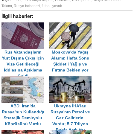
Tegler:
FIFA
,
FIFA Dünya Kupası
,
Haberrus
,
Rus sporcu
,
Rusya Milli Futbol
Takımı
,
Rusya haberleri
,
futbol
,
yasak
İligili haberler:
Rus Vatandaşların
Moskova'da Yağış
Yurt Dışına Çıkış İçin
Alarmı: Hafta Sonu
Vize Getirileceği
Şiddetli Yağış ve
İddiasına Açıklama
Fırtına Bekleniyor
Geldi
ABD, İran'da
Ukrayna İHA'ları
Rusya'nın Kullandığı
Rusya'nın Petrol ve
Stratejik Demiryolu
Gaz Gelirlerini
Köprüsünü Vurdu
Vurdu; 5,7 Trilyon
Ruble Açık Var