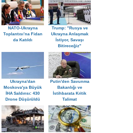
NATO-Ukrayna
Trump: "Rusya ve
Toplantısı’na Fidan
Ukrayna Anlaşmak
da Katıldı
İstiyor, Savaşı
Bitireceğiz"
Ukrayna'dan
Putin'den Savunma
Moskova'ya Büyük
Bakanlığı ve
İHA Saldırısı: 430
İstihbarata Kritik
Drone Düşürüldü
Talimat