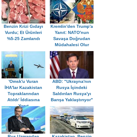
Benzin Krizi Gıdayı
Kremlin'den Trump'a
Vurdu; Et Ürünleri
Yanıt: NATO'nun
%5-25 Zamlandı
Savaşa Doğrudan
Müdahalesi Olur
'Omsk'u Vuran
ABD: "Ukrayna'nın
İHA'lar Kazakistan
Rusya İçindeki
Topraklarından
Saldırıları Rusya'yı
Atıldı' İddiasına
Barışa Yaklaştırıyor"
Yanıt
Rus Uzmandan
Kazakistan, Benzin