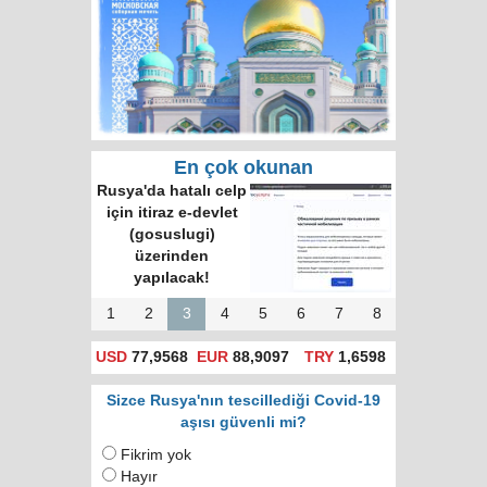
En çok okunan
Rusya'da hatalı celp
için itiraz e-devlet
(gosuslugi)
üzerinden
yapılacak!
1
2
3
4
5
6
7
8
USD
77,9568
EUR
88,9097
TRY
1,6598
Sizce Rusya'nın tescillediği Covid-19
aşısı güvenli mi?
Fikrim yok
Hayır