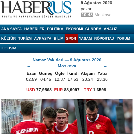
9 Ağustos 2026
pazar
10:48
Moskova
haberrus.ru
ANA SAYFA
HABERLER
POLITIKA
EKONOMI
GÜNDEM
ANALIZ
KÜLTÜR
TURIZM
AVRASYA
BILIM
SPOR
YAŞAM
RÖPORTAJ
YORUM
İLETİŞİM
Namaz Vakitleri — 9 Ağustos 2026
←
Moskova
→
Ezan
Güneş
Öğle
İkindi
Akşam
Yatsı
02:59
04:45
12:37
17:53
20:24
23:36
USD
77,9568
EUR
88,9097
TRY
1,6598