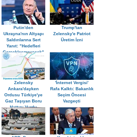
Putin'den
Trump'tan
Ukrayna'nın Altyapı
Zelensky'e Patriot
Saldırılarına Sert
Üretim İzni
Yanıt: "Hedefleri
Gerçekleşmeyecek"
Zelensky
'İnternet Vergisi'
Ankara'dayken
Rafa Kalktı: Bakanlık
Ordusu Türkiye'ye
Seçim Öncesi
Gaz Taşıyan Boru
Vazgeçti
Hattını Vurdu