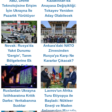
ABD, Drone
Kazakistan'da
Teknolojisine Erişim
Anayasa Değişikliği:
İçin Ukrayna İle
Tokayev Yeniden
Pazarlık Yürütüyor
Aday Olabilecek
Novak: Rusya'da
Ankara'daki NATO
Yakıt Durumu
Zirvesinden
'Gergin', Tarım
Rusya'ya Karşı Ne
Bölgelerine Ek
Kararlar Çıkacak?
Tedbirler Geliyor
Ruslardan Ukrayna
Lavrov'un Afrika
İstihbaratına Kritik
Turu Etiyopya ile
Darbe: Veritabanına
Başladı: Nükleer
Sızdılar
Enerji ve Maden
Anlaşmaları Masada