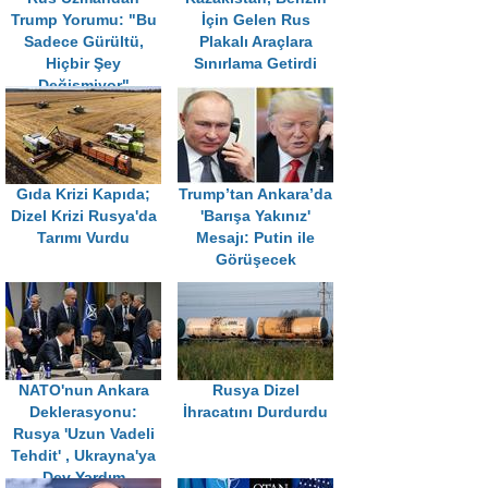
Trump Yorumu: "Bu
İçin Gelen Rus
Sadece Gürültü,
Plakalı Araçlara
Hiçbir Şey
Sınırlama Getirdi
Değişmiyor"
Gıda Krizi Kapıda;
Trump’tan Ankara’da
Dizel Krizi Rusya'da
'Barışa Yakınız'
Tarımı Vurdu
Mesajı: Putin ile
Görüşecek
NATO'nun Ankara
Rusya Dizel
Deklerasyonu:
İhracatını Durdurdu
Rusya 'Uzun Vadeli
Tehdit' , Ukrayna'ya
Dev Yardım