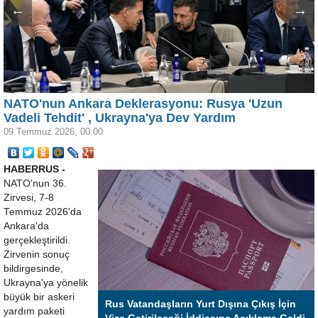
←
→
NATO'nun Ankara Deklerasyonu: Rusya 'Uzun
Vadeli Tehdit' , Ukrayna'ya Dev Yardım
09 Temmuz 2026, 00:00
HABERRUS -
NATO'nun 36.
Zirvesi, 7-8
Temmuz 2026'da
Ankara'da
gerçekleştirildi.
Zirvenin sonuç
bildirgesinde,
Ukrayna'ya yönelik
büyük bir askeri
Rus Vatandaşların Yurt Dışına Çıkış İçin
yardım paketi