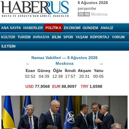
6 Ağustos 2026
perşembe
09:46
Moskova
haberrus.ru
ANA SAYFA
HABERLER
POLITIKA
EKONOMI
GÜNDEM
ANALIZ
KÜLTÜR
TURIZM
AVRASYA
BILIM
SPOR
YAŞAM
RÖPORTAJ
YORUM
İLETİŞİM
Namaz Vakitleri — 6 Ağustos 2026
←
Moskova
→
Ezan
Güneş
Öğle
İkindi
Akşam
Yatsı
02:52
04:39
12:38
17:57
20:31
00:05
USD
77,9568
EUR
88,9097
TRY
1,6598