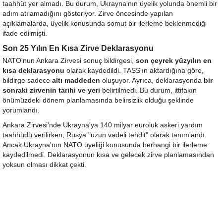
taahhüt yer almadı. Bu durum, Ukrayna'nın üyelik yolunda önemli bir
adım atılamadığını gösteriyor. Zirve öncesinde yapılan
açıklamalarda, üyelik konusunda somut bir ilerleme beklenmediği
ifade edilmişti.
Son 25 Yılın En Kısa Zirve Deklarasyonu
NATO'nun Ankara Zirvesi sonuç bildirgesi,
son çeyrek yüzyılın en
kısa deklarasyonu
olarak kaydedildi. TASS'ın aktardığına göre,
bildirge sadece
altı maddeden
oluşuyor. Ayrıca, deklarasyonda
bir
sonraki zirvenin tarihi ve yeri
belirtilmedi. Bu durum, ittifakın
önümüzdeki dönem planlamasında belirsizlik olduğu şeklinde
yorumlandı.
Ankara Zirvesi'nde Ukrayna'ya 140 milyar euroluk askeri yardım
taahhüdü verilirken, Rusya "uzun vadeli tehdit" olarak tanımlandı.
Ancak Ukrayna'nın NATO üyeliği konusunda herhangi bir ilerleme
kaydedilmedi. Deklarasyonun kısa ve gelecek zirve planlamasından
yoksun olması dikkat çekti.