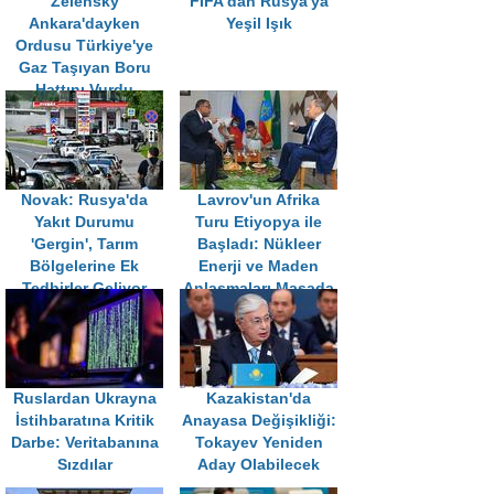
Zelensky
FIFA'dan Rusya'ya
Ankara'dayken
Yeşil Işık
Ordusu Türkiye'ye
Gaz Taşıyan Boru
Hattını Vurdu
Novak: Rusya'da
Lavrov'un Afrika
Yakıt Durumu
Turu Etiyopya ile
'Gergin', Tarım
Başladı: Nükleer
Bölgelerine Ek
Enerji ve Maden
Tedbirler Geliyor
Anlaşmaları Masada
Ruslardan Ukrayna
Kazakistan'da
İstihbaratına Kritik
Anayasa Değişikliği:
Darbe: Veritabanına
Tokayev Yeniden
Sızdılar
Aday Olabilecek