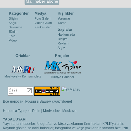
Kategoriler
Medya
Kişilikler
Bilişim
Foto Galeri
Yorumlar
Sağlık
Video Galeri
Yazar
Savunma
Karikatürler
Sayfalar
Eğitim
Hakkımızda
Foto
İletişim
Video
Reklam
Arşiv
Ortaklar
Projeler
Moskovsky Komsomolets
Türkiye Haberler
Все новости Турции в Вашем смартфоне!
Новости Турции
|
Putin
|
Medvedev
|
Moskova
YASAL UYARI
Yayınlanan haberler, fotograflar ve köşe yazılarının tüm hakları KPLK'ya aittir.
Kaynak gösterilse dahi haberler, fotograflar ve köşe yazılarının tamamı özel izin