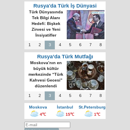
Rusya'da Türk İş Dünyasi
Türk Dünyasında
Tek Bilgi Alanı
Hedefi: Bişkek
Zirvesi ve Yeni
İnsiyatifler
1
2
3
4
5
6
7
8
Rusya’da Türk Mutfağı
Moskova’nın en
büyük kültür
merkezinde “Türk
Kahvesi Gecesi”
düzenlendi
1
2
3
4
5
6
7
8
Moskova
İstanbul
St.Petersburg
4℃
15℃
1℃