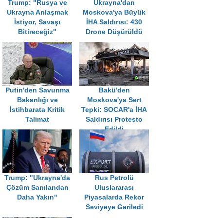
Trump: "Rusya ve
Ukrayna'dan
Ukrayna Anlaşmak
Moskova'ya Büyük
İstiyor, Savaşı
İHA Saldırısı: 430
Bitireceğiz"
Drone Düşürüldü
Putin'den Savunma
Bakü'den
Bakanlığı ve
Moskova'ya Sert
İstihbarata Kritik
Tepki: SOCAR'a İHA
Talimat
Saldırısı Protesto
Edildi
Trump: "Ukrayna'da
Rus Petrolü
Çözüm Sanılandan
Uluslararası
Daha Yakın"
Piyasalarda Rekor
Seviyeye Geriledi