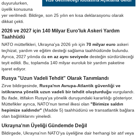
Vize Getirileceği İddiasına Açıklama Geldi
duyurulurken,
üyelik konusuna
yer verilmedi. Bildirge, son 25 yılın en kısa deklarasyonu olarak
dikkat çekti.
2026 ve 2027 için 140 Milyar Euro'luk Askeri Yardım
Taahhüdü
NATO müttefikleri, Ukrayna'ya 2026 yılı için
70 milyar euro
askeri
teçhizat, yardım ve eğitim desteği sağlama taahhüdünde bulundu.
Ayrıca, 2027 yılında da
en az aynı seviyede
desteğin sürdürüleceği
teyit edildi. Bu, toplamda 140 milyar euroluk bir yardım paketine
işaret ediyor.
Rusya "Uzun Vadeli Tehdit" Olarak Tanımlandı
Zirve bildirgesinde,
Rusya'nın Avrupa-Atlantik güvenliği ve
istikrarına yönelik uzun vadeli bir tehdit oluşturduğu
vurgulandı.
Bu ifade, ittifakın Rusya'ya yönelik duruşundaki kararlılığı gösteriyor.
Müttefikler ayrıca, NATO'nun temel ilkesi olan
"Birimize saldırı
hepimize saldırıdır"
(Madde 5) taahhüdünü ve transatlantik bağlara
olan bağlılıklarını yineledi.
Ukrayna'nın Üyeliği Gündemde Değil
Bildirgede, Ukrayna'nın NATO'ya üyeliğine dair herhangi bir atıf veya