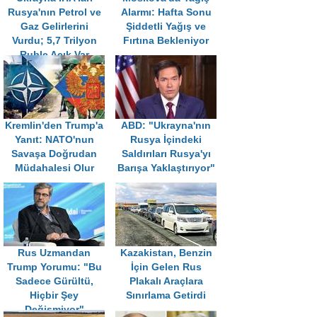
Rusya'nın Petrol ve
Alarmı: Hafta Sonu
Gaz Gelirlerini
Şiddetli Yağış ve
Vurdu; 5,7 Trilyon
Fırtına Bekleniyor
Ruble Açık Var
Kremlin'den Trump'a
ABD: "Ukrayna'nın
Yanıt: NATO'nun
Rusya İçindeki
Savaşa Doğrudan
Saldırıları Rusya'yı
Müdahalesi Olur
Barışa Yaklaştırıyor"
Rus Uzmandan
Kazakistan, Benzin
Trump Yorumu: "Bu
İçin Gelen Rus
Sadece Gürültü,
Plakalı Araçlara
Hiçbir Şey
Sınırlama Getirdi
Değişmiyor"