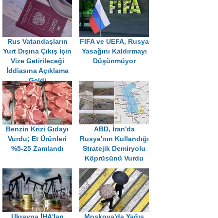
Rus Vatandaşların
FIFA ve UEFA, Rusya
Yurt Dışına Çıkış İçin
Yasağını Kaldırmayı
Vize Getirileceği
Düşünmüyor
İddiasına Açıklama
Geldi
Benzin Krizi Gıdayı
ABD, İran'da
Vurdu; Et Ürünleri
Rusya'nın Kullandığı
%5-25 Zamlandı
Stratejik Demiryolu
Köprüsünü Vurdu
Ukrayna İHA'ları
Moskova'da Yağış