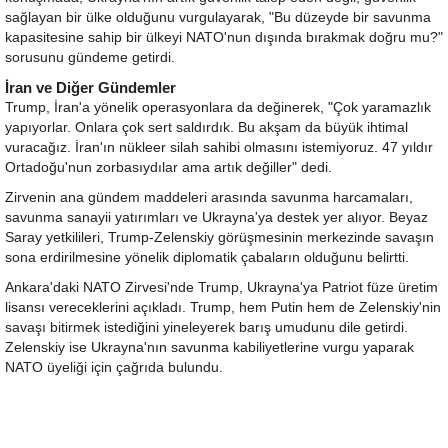
sağlayan bir ülke olduğunu vurgulayarak, "Bu düzeyde bir savunma
kapasitesine sahip bir ülkeyi NATO'nun dışında bırakmak doğru mu?"
sorusunu gündeme getirdi.
İran ve Diğer Gündemler
Trump, İran'a yönelik operasyonlara da değinerek, "Çok yaramazlık
yapıyorlar. Onlara çok sert saldırdık. Bu akşam da büyük ihtimal
vuracağız. İran'ın nükleer silah sahibi olmasını istemiyoruz. 47 yıldır
Ortadoğu'nun zorbasıydılar ama artık değiller" dedi.
Zirvenin ana gündem maddeleri arasında savunma harcamaları,
savunma sanayii yatırımları ve Ukrayna'ya destek yer alıyor. Beyaz
Saray yetkilileri, Trump-Zelenskiy görüşmesinin merkezinde savaşın
sona erdirilmesine yönelik diplomatik çabaların olduğunu belirtti.
Ankara'daki NATO Zirvesi'nde Trump, Ukrayna'ya Patriot füze üretim
lisansı vereceklerini açıkladı. Trump, hem Putin hem de Zelenskiy'nin
savaşı bitirmek istediğini yineleyerek barış umudunu dile getirdi.
Zelenskiy ise Ukrayna'nın savunma kabiliyetlerine vurgu yaparak
NATO üyeliği için çağrıda bulundu.