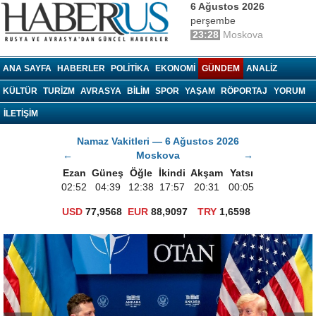
6 Ağustos 2026
perşembe
23:28
Moskova
haberrus.ru
ANA SAYFA
HABERLER
POLITIKA
EKONOMI
GÜNDEM
ANALIZ
KÜLTÜR
TURIZM
AVRASYA
BILIM
SPOR
YAŞAM
RÖPORTAJ
YORUM
İLETİŞİM
Namaz Vakitleri — 6 Ağustos 2026
←
Moskova
→
Ezan
Güneş
Öğle
İkindi
Akşam
Yatsı
02:52
04:39
12:38
17:57
20:31
00:05
USD
77,9568
EUR
88,9097
TRY
1,6598