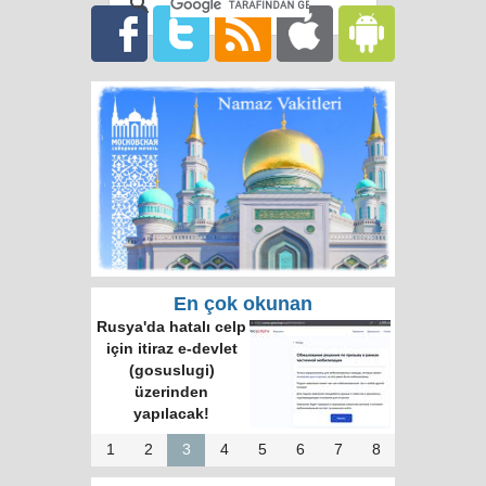
En çok okunan
Rusya'da hatalı celp
için itiraz e-devlet
(gosuslugi)
üzerinden
yapılacak!
1
2
3
4
5
6
7
8