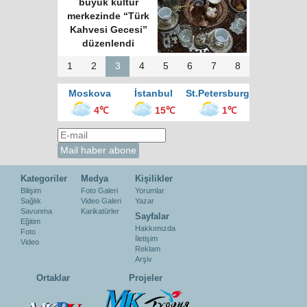
büyük kültür
merkezinde “Türk
Kahvesi Gecesi”
düzenlendi
1
2
3
4
5
6
7
8
Moskova
İstanbul
St.Petersburg
4℃
15℃
1℃
Kategoriler
Medya
Kişilikler
Bilişim
Foto Galeri
Yorumlar
Sağlık
Video Galeri
Yazar
Savunma
Karikatürler
Sayfalar
Eğitim
Hakkımızda
Foto
İletişim
Video
Reklam
Arşiv
Ortaklar
Projeler