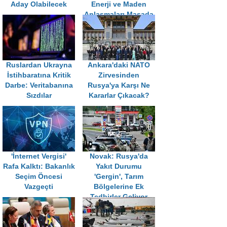
Aday Olabilecek
Enerji ve Maden
Anlaşmaları Masada
Ruslardan Ukrayna
Ankara'daki NATO
İstihbaratına Kritik
Zirvesinden
Darbe: Veritabanına
Rusya'ya Karşı Ne
Sızdılar
Kararlar Çıkacak?
'İnternet Vergisi'
Novak: Rusya'da
Rafa Kalktı: Bakanlık
Yakıt Durumu
Seçim Öncesi
'Gergin', Tarım
Vazgeçti
Bölgelerine Ek
Tedbirler Geliyor