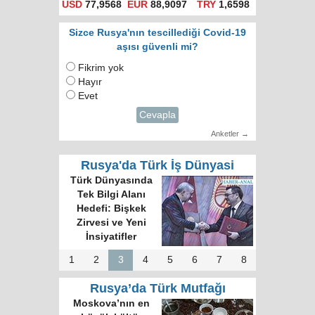
USD
77,9568
EUR
88,9097
TRY
1,6598
Sizce Rusya'nın tescillediği Covid-19
aşısı güvenli mi?
Fikrim yok
Hayır
Evet
Cevapla
Anketler →
Rusya'da Türk İş Dünyasi
Türk Dünyasında
Tek Bilgi Alanı
Hedefi: Bişkek
Zirvesi ve Yeni
İnsiyatifler
1
2
3
4
5
6
7
8
Rusya’da Türk Mutfağı
Moskova’nın en