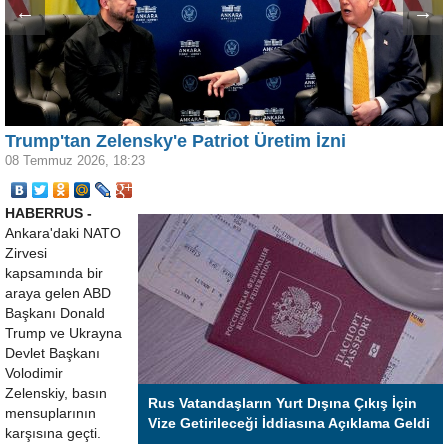
←
→
Trump'tan Zelensky'e Patriot Üretim İzni
08 Temmuz 2026, 18:23
HABERRUS -
Ankara'daki NATO
Zirvesi
kapsamında bir
araya gelen ABD
Başkanı Donald
Trump ve Ukrayna
Devlet Başkanı
Volodimir
Zelenskiy, basın
Rus Vatandaşların Yurt Dışına Çıkış İçin
mensuplarının
Vize Getirileceği İddiasına Açıklama Geldi
karşısına geçti.