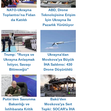
NATO-Ukrayna
ABD, Drone
Toplantısı’na Fidan
Teknolojisine Erişim
da Katıldı
İçin Ukrayna İle
Pazarlık Yürütüyor
Trump: "Rusya ve
Ukrayna'dan
Ukrayna Anlaşmak
Moskova'ya Büyük
İstiyor, Savaşı
İHA Saldırısı: 430
Bitireceğiz"
Drone Düşürüldü
Putin'den Savunma
Bakü'den
Bakanlığı ve
Moskova'ya Sert
İstihbarata Kritik
Tepki: SOCAR'a İHA