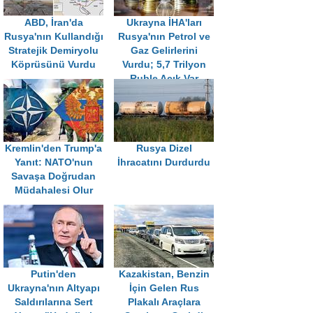
ABD, İran'da
Ukrayna İHA'ları
Rusya'nın Kullandığı
Rusya'nın Petrol ve
Stratejik Demiryolu
Gaz Gelirlerini
Köprüsünü Vurdu
Vurdu; 5,7 Trilyon
Ruble Açık Var
Kremlin'den Trump'a
Rusya Dizel
Yanıt: NATO'nun
İhracatını Durdurdu
Savaşa Doğrudan
Müdahalesi Olur
Putin'den
Kazakistan, Benzin
Ukrayna'nın Altyapı
İçin Gelen Rus
Saldırılarına Sert
Plakalı Araçlara