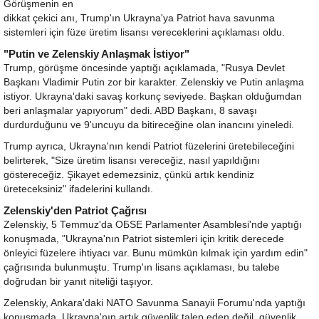
Görüşmenin en
dikkat çekici anı, Trump'ın Ukrayna'ya Patriot hava savunma
sistemleri için füze üretim lisansı vereceklerini açıklaması oldu.
"Putin ve Zelenskiy Anlaşmak İstiyor"
Trump, görüşme öncesinde yaptığı açıklamada, "Rusya Devlet
Başkanı Vladimir Putin zor bir karakter. Zelenskiy ve Putin anlaşma
istiyor. Ukrayna'daki savaş korkunç seviyede. Başkan olduğumdan
beri anlaşmalar yapıyorum" dedi. ABD Başkanı, 8 savaşı
durdurduğunu ve 9'uncuyu da bitireceğine olan inancını yineledi.
Trump ayrıca, Ukrayna'nın kendi Patriot füzelerini üretebileceğini
belirterek, "Size üretim lisansı vereceğiz, nasıl yapıldığını
göstereceğiz. Şikayet edemezsiniz, çünkü artık kendiniz
üreteceksiniz" ifadelerini kullandı.
Zelenskiy'den Patriot Çağrısı
Zelenskiy, 5 Temmuz'da OБSE Parlamenter Asamblesi'nde yaptığı
konuşmada, "Ukrayna'nın Patriot sistemleri için kritik derecede
önleyici füzelere ihtiyacı var. Bunu mümkün kılmak için yardım edin"
çağrısında bulunmuştu. Trump'ın lisans açıklaması, bu talebe
doğrudan bir yanıt niteliği taşıyor.
Zelenskiy, Ankara'daki NATO Savunma Sanayii Forumu'nda yaptığı
konuşmada, Ukrayna'nın artık güvenlik talep eden değil, güvenlik