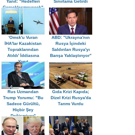
Yanıt: "Hedefleri
Sınırlama Getirdi
Gerçekleşmeyecek"
'Omsk'u Vuran
ABD: "Ukrayna'nın
İHA'lar Kazakistan
Rusya İçindeki
Topraklarından
Saldırıları Rusya'yı
Atıldı' İddiasına
Barışa Yaklaştırıyor"
Yanıt
Rus Uzmandan
Gıda Krizi Kapıda;
Trump Yorumu: "Bu
Dizel Krizi Rusya'da
Sadece Gürültü,
Tarımı Vurdu
Hiçbir Şey
Değişmiyor"