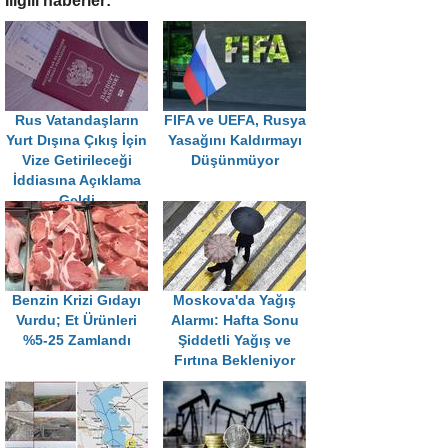
İligili haberler:
Rus Vatandaşların
FIFA ve UEFA, Rusya
Yurt Dışına Çıkış İçin
Yasağını Kaldırmayı
Vize Getirileceği
Düşünmüyor
İddiasına Açıklama
Geldi
Benzin Krizi Gıdayı
Moskova'da Yağış
Vurdu; Et Ürünleri
Alarmı: Hafta Sonu
%5-25 Zamlandı
Şiddetli Yağış ve
Fırtına Bekleniyor