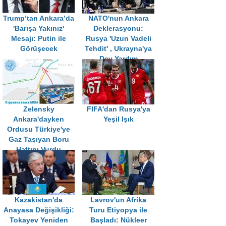
Trump’tan Ankara’da
NATO'nun Ankara
'Barışa Yakınız'
Deklerasyonu:
Mesajı: Putin ile
Rusya 'Uzun Vadeli
Görüşecek
Tehdit' , Ukrayna'ya
Dev Yardım
Zelensky
FIFA'dan Rusya'ya
Ankara'dayken
Yeşil Işık
Ordusu Türkiye'ye
Gaz Taşıyan Boru
Hattını Vurdu
Kazakistan'da
Lavrov'un Afrika
Anayasa Değişikliği:
Turu Etiyopya ile
Tokayev Yeniden
Başladı: Nükleer