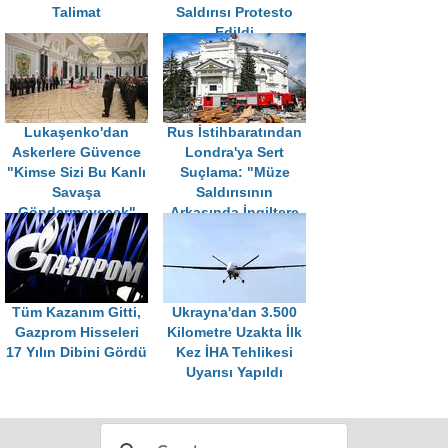
Talimat
Saldırısı Protesto
Edildi
Lukaşenko'dan
Rus İstihbaratından
Askerlere Güvence
Londra'ya Sert
"Kimse Sizi Bu Kanlı
Suçlama: "Müze
Savaşa
Saldırısının
Göndermeyecek"
Arkasında İngiltere
Var"
Tüm Kazanım Gitti,
Ukrayna'dan 3.500
Gazprom Hisseleri
Kilometre Uzakta İlk
17 Yılın Dibini Gördü
Kez İHA Tehlikesi
Uyarısı Yapıldı