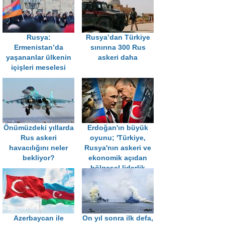
Rusya:
Rusya’dan Türkiye
Ermenistan’da
sınırına 300 Rus
yaşananlar ülkenin
askeri daha
içişleri meselesi
Önümüzdeki yıllarda
Erdoğan'ın büyük
Rus askeri
oyunu; 'Türkiye,
havacılığını neler
Rusya'nın askeri ve
bekliyor?
ekonomik açıdan
bölgesel liderlik
rolüne meydan
okuyor'
Azerbaycan ile
On yıl sonra ilk defa,