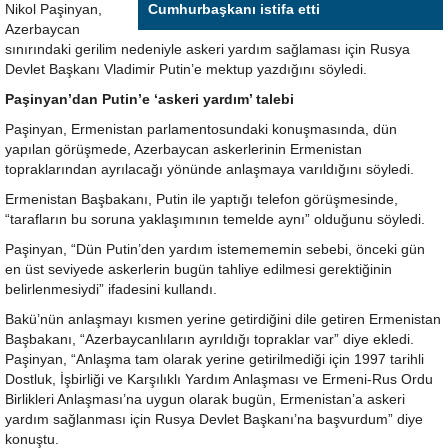
Nikol Paşinyan,
Cumhurbaşkanı istifa etti
Azerbaycan
sınırındaki gerilim nedeniyle askeri yardım sağlaması için Rusya
Devlet Başkanı Vladimir Putin’e mektup yazdığını söyledi.
Paşinyan’dan Putin’e ‘askeri yardım’ talebi
Paşinyan, Ermenistan parlamentosundaki konuşmasında, dün
yapılan görüşmede, Azerbaycan askerlerinin Ermenistan
topraklarından ayrılacağı yönünde anlaşmaya varıldığını söyledi.
Ermenistan Başbakanı, Putin ile yaptığı telefon görüşmesinde,
“tarafların bu soruna yaklaşımının temelde aynı” olduğunu söyledi.
Paşinyan, “Dün Putin’den yardım istemememin sebebi, önceki gün
en üst seviyede askerlerin bugün tahliye edilmesi gerektiğinin
belirlenmesiydi” ifadesini kullandı.
Bakü’nün anlaşmayı kısmen yerine getirdiğini dile getiren Ermenistan
Başbakanı, “Azerbaycanlıların ayrıldığı topraklar var” diye ekledi.
Paşinyan, “Anlaşma tam olarak yerine getirilmediği için 1997 tarihli
Dostluk, İşbirliği ve Karşılıklı Yardım Anlaşması ve Ermeni-Rus Ordu
Birlikleri Anlaşması’na uygun olarak bugün, Ermenistan’a askeri
yardım sağlanması için Rusya Devlet Başkanı’na başvurdum” diye
konuştu.