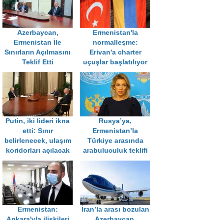
Azerbaycan,
Ermenistan'la
Ermenistan İle
normalleşme:
Sınırların Açılmasını
Erivan'a charter
Teklif Etti
uçuşlar başlatılıyor
Putin, iki lideri ikna
Rusya’ya,
etti: Sınır
Ermenistan’la
belirlenecek, ulaşım
Türkiye arasında
koridorları açılacak
arabuluculuk teklifi
Ermenistan:
İran’la arası bozulan
Ankara'yla ilişkileri
Azerbaycan,