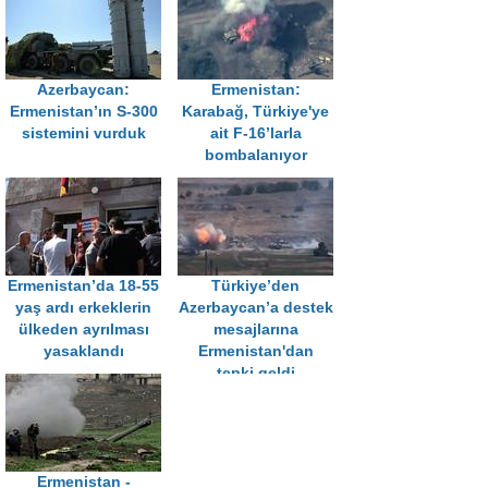
Azerbaycan:
Ermenistan:
Ermenistan’ın S-300
Karabağ, Türkiye'ye
sistemini vurduk
ait F-16’larla
bombalanıyor
Ermenistan’da 18-55
Türkiye’den
yaş ardı erkeklerin
Azerbaycan’a destek
ülkeden ayrılması
mesajlarına
yasaklandı
Ermenistan'dan
tepki geldi
Ermenistan -