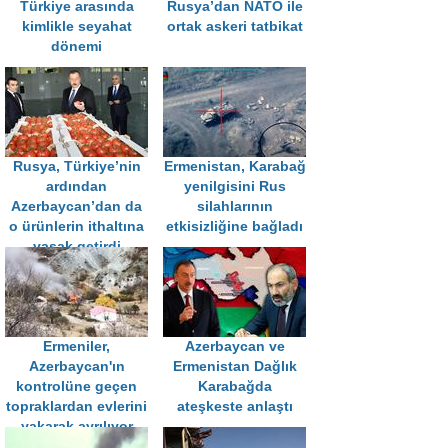
Türkiye arasında
Rusya’dan NATO ile
kimlikle seyahat
ortak askeri tatbikat
dönemi
Rusya, Türkiye’nin
Ermenistan, Karabağ
ardından
yenilgisini Rus
Azerbaycan’dan da
silahlarının
o ürünlerin ithaltına
etkisizliğine bağladı
yasak getirdi
Ermeniler,
Azerbaycan ve
Azerbaycan'ın
Ermenistan Dağlık
kontrolüne geçen
Karabağda
topraklardan evlerini
ateşkeste anlaştı
yakarak ayrılıyor