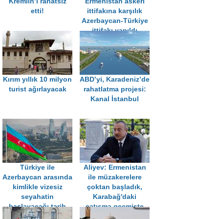
Kremlin’i rahatsız
Ermenistan askeri
etti!
ittifakına karşılık
Azerbaycan-Türkiye
ittifakı yapıldı
Kırım yıllık 10 milyon
ABD’yi, Karadeniz’de
turist ağırlayacak
rahatlatma projesi:
Kanal İstanbul
Türkiye ile
Aliyev: Ermenistan
Azerbaycan arasında
ile müzakerelere
kimlikle vizesiz
çoktan başladık,
seyahatin
Karabağ'daki
başlayacağı tarih
çatışma geçmişte
açıklandı!
kaldı