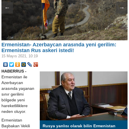
←
→
Ermenistan- Azerbaycan arasında yeni gerilim:
Ermenistan Rus askeri istedi!
15 Mayıs 2021, 10:19
HABERRUS -
Ermenistan ile
Azerbaycan
arasında yaşanan
sınır gerilimi
bölgede yeni
hareketliliklere
neden oluyor.
Ermenistan
Başbakan Vekili
Rusya yanlısı olarak bilin Ermenistan