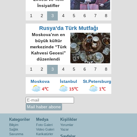
İnsiyatifler
1
2
3
4
5
6
7
8
Rusya’da Türk Mutfağı
Moskova’nın en
büyük kültür
merkezinde “Türk
Kahvesi Gecesi”
düzenlendi
1
2
3
4
5
6
7
8
Moskova
İstanbul
St.Petersburg
4℃
15℃
1℃
Kategoriler
Medya
Kişilikler
Bilişim
Foto Galeri
Yorumlar
Sağlık
Video Galeri
Yazar
Savunma
Karikatürler
Sayfalar