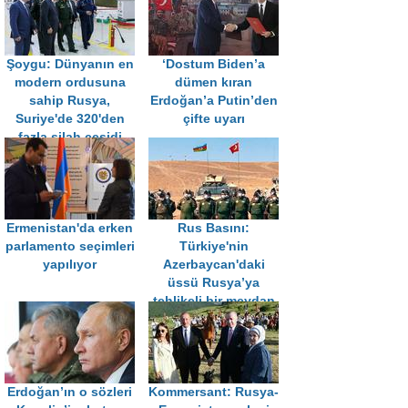
Şoygu: Dünyanın en
‘Dostum Biden’a
modern ordusuna
dümen kıran
sahip Rusya,
Erdoğan’a Putin’den
Suriye'de 320'den
çifte uyarı
fazla silah çeşidi
denedi
Ermenistan'da erken
Rus Basını:
parlamento seçimleri
Türkiye'nin
yapılıyor
Azerbaycan'daki
üssü Rusya’ya
tehlikeli bir meydan
okuma olacak
Erdoğan’ın o sözleri
Kommersant: Rusya-