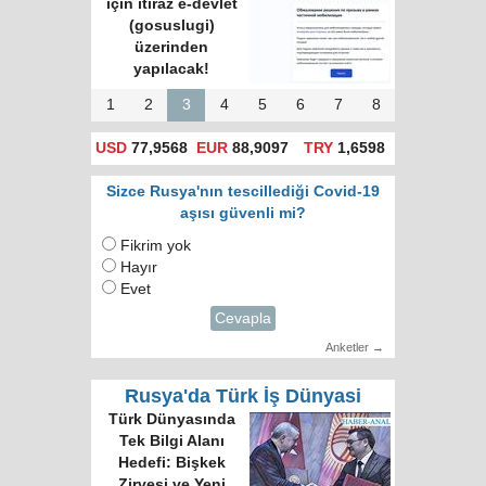
için itiraz e-devlet
(gosuslugi)
üzerinden
yapılacak!
1
2
3
4
5
6
7
8
USD
77,9568
EUR
88,9097
TRY
1,6598
Sizce Rusya'nın tescillediği Covid-19
aşısı güvenli mi?
Fikrim yok
Hayır
Evet
Cevapla
Anketler →
Rusya'da Türk İş Dünyasi
Türk Dünyasında
Tek Bilgi Alanı
Hedefi: Bişkek
Zirvesi ve Yeni