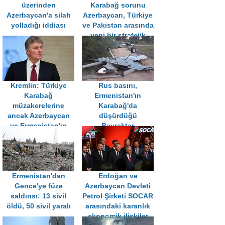
üzerinden
Karabağ sorunu
Azerbaycan'a silah
Azerbaycan, Türkiye
yolladığı iddiası
ve Pakistan arasında
yeni bir stratejik
ortaklık
oluşturulmasına
zemin hazırlıyor
Kremlin: Türkiye
Rus basını,
Karabağ
Ermenistan'ın
müzakerelerine
Karabağ'da
ancak Azerbaycan
düşürdüğü
ve Ermenistan'ın
Bayraktar
rızası ile katılabilir
SİHA'larının
görüntülerini
yayınladı
Ermenistan'dan
Erdoğan ve
Gence'ye füze
Azerbaycan Devleti
saldırısı: 13 sivil
Petrol Şirketi SOCAR
öldü, 50 sivil yaralı
arasındaki karanlık
ekonomik ilişkiler