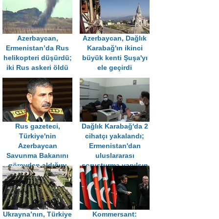
Azerbaycan,
Azerbaycan, Dağlık
Ermenistan’da Rus
Karabağ'ın ikinci
helikopteri düşürdü;
büyük kenti Şuşa'yı
iki Rus askeri öldü
ele geçirdi
Rus gazeteci,
Dağlık Karabağ'da 2
Türkiye'nin
cihatçı yakalandı;
Azerbaycan
Ermenistan'dan
Savunma Bakanını
uluslararası
görevden aldığını
soruşturma yapılsın
duyurdu
çağrısı geldi
Ukrayna’nın, Türkiye
Kommersant: