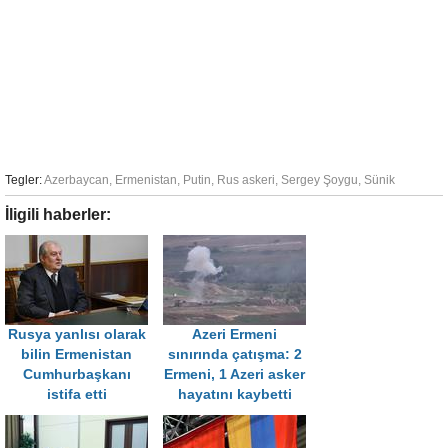
Tegler:
Azerbaycan
,
Ermenistan
,
Putin
,
Rus askeri
,
Sergey Şoygu
,
Sünik
İligili haberler:
Rusya yanlısı olarak
Azeri Ermeni
bilin Ermenistan
sınırında çatışma: 2
Cumhurbaşkanı
Ermeni, 1 Azeri asker
istifa etti
hayatını kaybetti