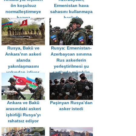
ön koşulsuz
Ermenistan hava
normalleştirmeye
sahasını kullanmaya
hazırız
başladı
Rusya, Bakü ve
Rusya: Ermenistan-
Ankara’nın askeri
Azerbaycan sınırına
alanda
Rus askerlerin
yakınlaşmasını
yerleştirilmesi şu
yakından izliyor.
şartlarda mümkün
değil
Ankara ve Bakü
Paşinyan Rusya’dan
arasındaki askeri
asker istedi
işbirliği Rusya’yı
rahatsız ediyor