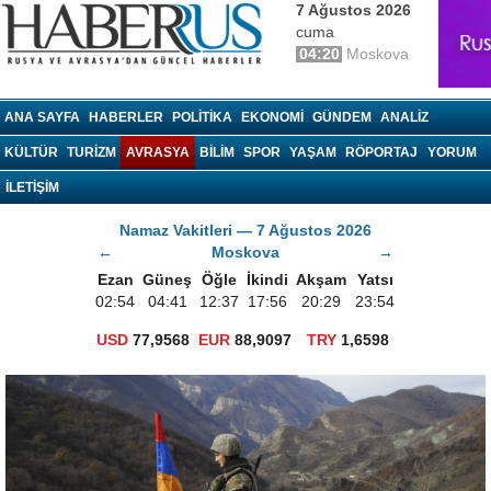
7 Ağustos 2026
cuma
04:20
Moskova
haberrus.ru
ANA SAYFA
HABERLER
POLITIKA
EKONOMI
GÜNDEM
ANALIZ
KÜLTÜR
TURIZM
AVRASYA
BILIM
SPOR
YAŞAM
RÖPORTAJ
YORUM
İLETİŞİM
Namaz Vakitleri — 7 Ağustos 2026
←
Moskova
→
Ezan
Güneş
Öğle
İkindi
Akşam
Yatsı
02:54
04:41
12:37
17:56
20:29
23:54
USD
77,9568
EUR
88,9097
TRY
1,6598