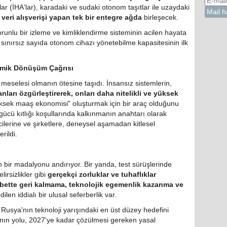
r (İHA'lar), karadaki ve sudaki otonom taşıtlar ile uzaydaki
veri alışverişi yapan tek bir entegre ağda
birleşecek.
orunlu bir izleme ve kimliklendirme sisteminin acilen hayata
a sınırsız sayıda otonom cihazı yönetebilme kapasitesinin ilk
omik Dönüşüm Çağrısı
ım meselesi olmanın ötesine taşıdı. İnsansız sistemlerin,
anları özgürleştirerek, onları daha nitelikli ve yüksek
ksek maaş ekonomisi" oluşturmak için bir araç olduğunu
gücü kıtlığı koşullarında kalkınmanın anahtarı olarak
ilerine ve şirketlere, deneysel aşamadan kitlesel
rildi.
n bir madalyonu andırıyor. Bir yanda, test sürüşlerinde
irsizlikler gibi
gerçekçi zorluklar ve tuhaflıklar
abette geri kalmama, teknolojik egemenlik kazanma ve
ilen iddialı bir ulusal seferberlik var.
u, Rusya'nın teknoloji yarışındaki en üst düzey hedefini
nın yolu, 2027'ye kadar çözülmesi gereken yasal