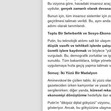
Bu vizyona göre, havadaki insansız araçla
uydular,
gerçek zamanlı olarak devasa 
Bunun için, tüm insansız sistemler için z
geçirilmesi talimatı verildi. Bu, aynı and
adımı olarak tanımlandı.
Toplu Bir Seferberlik ve Sosyo-Ekon
Putin, bu teknolojik atılımı salt bir ulaş
düşük vasıflı ve tehlikeli işlerde çalış
ücretli işlere kaydırmak
ve böylece "yü
vurguladı. Bu, demografik zorluklar ve iş
sunuldu. Tüm bakanlıklara, bölge yönetic
uygulamaya hızla geçiş yapma talimatı ve
Sonuç: İki Yüzü Bir Madalyon
Aminevskoe'de çizilen tablo, iki yüzü ola
gazeteciden ürken kamyonlar ve yasal bel
sergilenirken; diğer yanda,
küresel rek
ekonomiyi dönüştürme
hedefiyle ilan ed
Putin'in "dikişsiz dijital gökyüzü" vizyon
gösteriyor. Ancak, bu gökyüzüne ulaşma