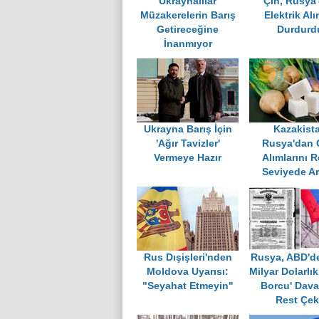
Ukraynalılar
Çin, Rusya
Müzakerelerin Barış
Elektrik Alı
Getireceğine
Durdurd
İnanmıyor
Ukrayna Barış İçin
Kazakist
'Ağır Tavizler'
Rusya'dan 
Vermeye Hazır
Alımlarını 
Seviyede Ar
Rus Dışişleri'nden
Rusya, ABD'de
Moldova Uyarısı:
Milyar Dolarlık
"Seyahat Etmeyin"
Borcu' Dava
Rest Çek