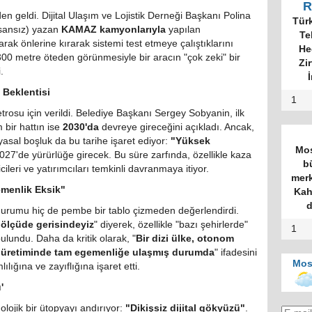
R
den geldi. Dijital Ulaşım ve Lojistik Derneği Başkanı Polina
Tür
sansız) yazan
KAMAZ kamyonlarıyla
yapılan
Te
rak önlerine kırarak sistemi test etmeye çalıştıklarını
He
n 300 metre öteden görünmesiyle bir aracın "çok zeki" bir
Zi
.
İ
 Beklentisi
1
osu için verildi. Belediye Başkanı Sergey Sobyanin, ilk
m bir hattın ise
2030'da
devreye gireceğini açıkladı. Ancak,
asal boşluk da bu tarihe işaret ediyor:
"Yüksek
Mos
27'de yürürlüğe girecek. Bu süre zarfında, özellikle kaza
b
cileri ve yatırımcıları temkinli davranmaya itiyor.
merk
gemenlik Eksik"
Kah
d
 durumu hiç de pembe bir tablo çizmeden değerlendirdi.
 ölçüde gerisindeyiz
" diyerek, özellikle "bazı şehirlerde"
1
bulundu. Daha da kritik olarak, "
Bir dizi ülke, otonom
rin üretiminde tam egemenliğe ulaşmış durumda
" ifadesini
Mos
ığına ve zayıflığına işaret etti.
'
olojik bir ütopyayı andırıyor:
"Dikişsiz dijital gökyüzü"
.