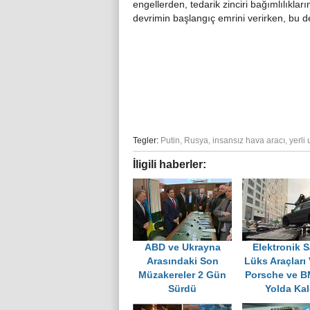
engellerden, tedarik zinciri bağımlılıkla
devrimin başlangıç emrini verirken, bu 
Tegler:
Putin
,
Rusya
,
insansız hava aracı
,
yerli
İligili haberler:
ABD ve Ukrayna
Elektronik 
Arasındaki Son
Lüks Araçları
Müzakereler 2 Gün
Porsche ve B
Sürdü
Yolda Kal