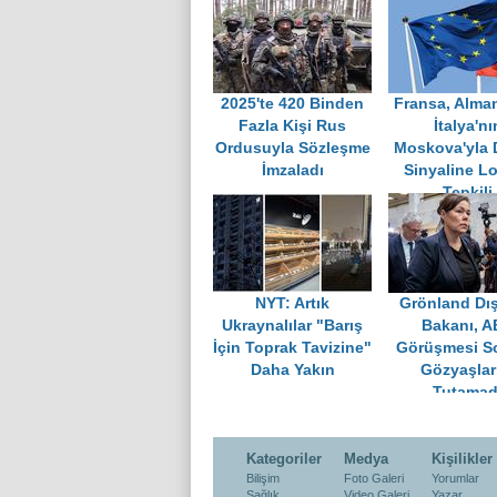
2025'te 420 Binden
Fransa, Alma
Fazla Kişi Rus
İtalya'nı
Ordusuyla Sözleşme
Moskova'yla 
İmzaladı
Sinyaline L
Tepkili
NYT: Artık
Grönland Dış
Ukraynalılar "Barış
Bakanı, 
İçin Toprak Tavizine"
Görüşmesi S
Daha Yakın
Gözyaşlar
Tutamad
Kategoriler
Medya
Kişilikler
Bilişim
Foto Galeri
Yorumlar
Sağlık
Video Galeri
Yazar