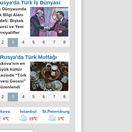
usya'da Türk İş Dünyasi
k Dünyasında
k Bilgi Alanı
defi: Bişkek
rvesi ve Yeni
nsiyatifler
2
3
4
5
6
7
8
Rusya’da Türk Mutfağı
kova’nın en
üyük kültür
ezinde “Türk
vesi Gecesi”
üzenlendi
2
3
4
5
6
7
8
kova
İstanbul
St.Petersburg
4℃
15℃
1℃