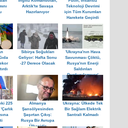
'dan
İngiliz Komandoları,
Putin, İnsansız
mını
Arktik'te Savaşa
Teknoloji Devrimi
u
Hazırlanıyor
için Tüm Kurumları
Harekete Geçirdi
an
Sibirya Soğukları
'Ukrayna'nın Hava
Gıda
Geliyor: Hafta Sonu
Savunması Çöktü,
Rekor
-27 Derece Olacak
Rusya'nın Enerji
tırdı
Saldırıları
Durdurulamıyor'
ki 225
Almanya
Ukrayna: Ülkede Tek
 'Çarlık
Şansölyesinden
Bir Sağlam Elektrik
sına
Şaşırtan Çıkış:
Santrali Kalmadı
ti
Rusya Bir Avrupa
Ülkesidir