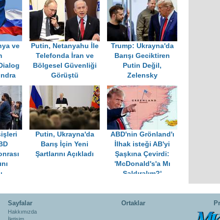
nya ve
Putin, Netanyahu İle
Trump: Ukrayna'da
n
Telefonda İran ve
Barışı Geciktiren
Dialog
Bölgesel Güvenliği
Putin Değil,
ondra
Görüştü
Zelensky
işleri
Putin, Ukrayna'da
ABD'nin Grönland'ı
ABD
Barış İçin Yeni
İlhak isteği AB'yi
onrası
Şartlarını Açıkladı
Şaşkına Çevirdi:
ını
'McDonald's'a Mı
ı
Saldıralım?'
Sayfalar
Ortaklar
Pr
Hakkımızda
İletişim