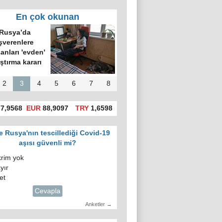
En çok okunan
Rusya’da
şverenlere
şanları 'evden'
ıştırma kararı
2
3
4
5
6
7
8
7,9568
EUR
88,9097
TRY
1,6598
e Rusya'nın tescillediği Covid-19
aşısı güvenli mi?
krim yok
yır
et
Cevapla
Anketler →