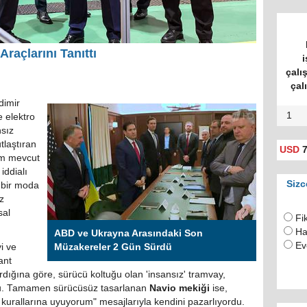
raçlarını Tanıttı
i
çalı
çal
dimir
1
 elektro
sız
tlaştıran
USD
7
hem mevcut
iddialı
Sizc
 bir moda
ız
sal
Fi
Ha
ABD ve Ukrayna Arasındaki Son
Ev
i ve
Müzakereler 2 Gün Sürdü
ant
dığına göre, sürücü koltuğu olan 'insansız' tramvay,
ordu. Tamamen sürücüsüz tasarlanan
Navio mekiği
ise,
kurallarına uyuyorum" mesajlarıyla kendini pazarlıyordu.