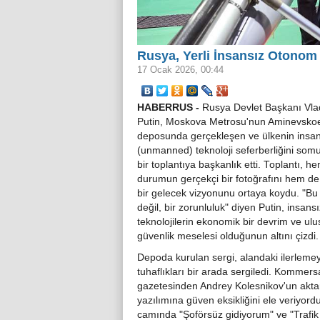
Rusya, Yerli İnsansız Otonom A
17 Ocak 2026, 00:44
HABERRUS -
Rusya Devlet Başkanı Vla
Putin, Moskova Metrosu'nun Aminevskoe
deposunda gerçekleşen ve ülkenin insan
(unmanned) teknoloji seferberliğini somu
bir toplantıya başkanlık etti. Toplantı, 
durumun gerçekçi bir fotoğrafını hem de 
bir gelecek vizyonunu ortaya koydu. "Bu
değil, bir zorunluluk" diyen Putin, insans
teknolojilerin ekonomik bir devrim ve ulu
güvenlik meselesi olduğunun altını çizdi.
Depoda kurulan sergi, alandaki ilerlemey
tuhaflıkları bir arada sergiledi. Kommers
gazetesinden Andrey Kolesnikov'un aktar
yazılımına güven eksikliğini ele veriy
camında "Şoförsüz gidiyorum" ve "Trafik 