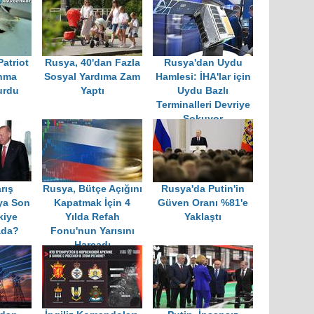
atriot
Rusya, 40'dan Fazla
Rusya'dan Uydu
nma
Sosyal Yardıma Zam
Hamlesi: İHA'lar için
urdu
Yaptı
Uydu Bazlı
Terminalleri Devriye
Sokuyor
rış
Rusya, Bütçe Açığını
Rusya'da Putin'in
ya Son
Kapatmak İçin 4
Güven Oranı %81'e
kiye
Yılda Refah
Yaklaştı
ada?
Fonu'nun Yarısını
Harcadı