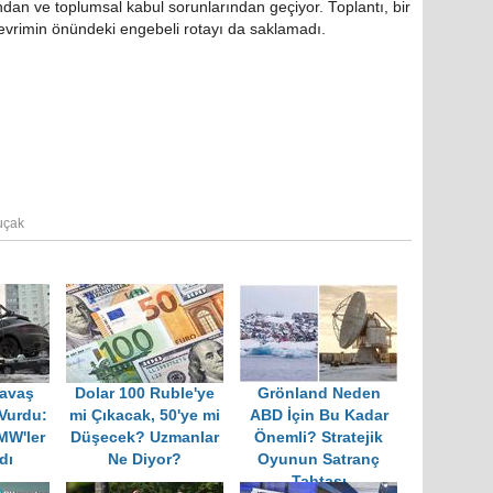
rından ve toplumsal kabul sorunlarından geçiyor. Toplantı, bir
devrimin önündeki engebeli rotayı da saklamadı.
 uçak
Savaş
Dolar 100 Ruble'ye
Grönland Neden
 Vurdu:
mi Çıkacak, 50'ye mi
ABD İçin Bu Kadar
MW'ler
Düşecek? Uzmanlar
Önemli? Stratejik
dı
Ne Diyor?
Oyunun Satranç
Tahtası