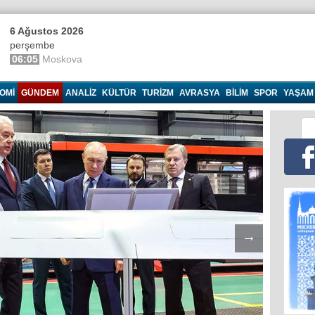
6 Ağustos 2026
perşembe
06:05
Moskova
OMI
GÜNDEM
ANALIZ
KÜLTÜR
TURIZM
AVRASYA
BILIM
SPOR
YAŞAM
→