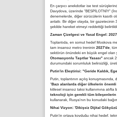
En çarpıcı anekdotlar ise test sürüşlerin
Davydova, üzerinde "BЕSPİLOTNİY" (İn
denemelerde, diğer sürücülerin kasıtlı ola
anlattı. Bir diğer olayda, bir gazetecini
şekilde hareket etmeyi reddettiği belirtildi
Zaman Çizelgesi ve Yasal Engel: 2027
Toplantıda, en somut hedef Moskova metr
tam insansız metro treninin
2027'de
, tü
sektörün önündeki en büyük engel olan y
Otomasyonlu Taşıtlar Yasası"
ancak 20
durumundaki sorumluluk belirsizliği, üreti
Putin'in Eleştirisi: "Geride Kaldık, E
Putin, toplantının açılış konuşmasında,
"
Bazı alanlarda diğer ülkelerin önemli
kitlesel insansız taksi kullanımına atıfta 
teknoloji için gerekli tüm bileşenle
kullanarak, Rusya'nın bu konudaki bağımlıl
Nihai Vizyon: 'Dikişsiz Dijital Gökyüzü
Putin'in ortaya koyduğu nihai hedef, tekn