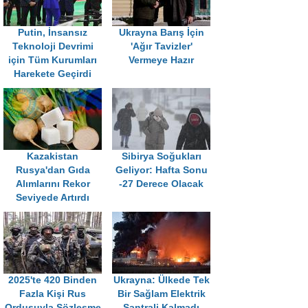
Putin, İnsansız
Ukrayna Barış İçin
Teknoloji Devrimi
'Ağır Tavizler'
için Tüm Kurumları
Vermeye Hazır
Harekete Geçirdi
Kazakistan
Sibirya Soğukları
Rusya'dan Gıda
Geliyor: Hafta Sonu
Alımlarını Rekor
-27 Derece Olacak
Seviyede Artırdı
2025'te 420 Binden
Ukrayna: Ülkede Tek
Fazla Kişi Rus
Bir Sağlam Elektrik
Ordusuyla Sözleşme
Santrali Kalmadı