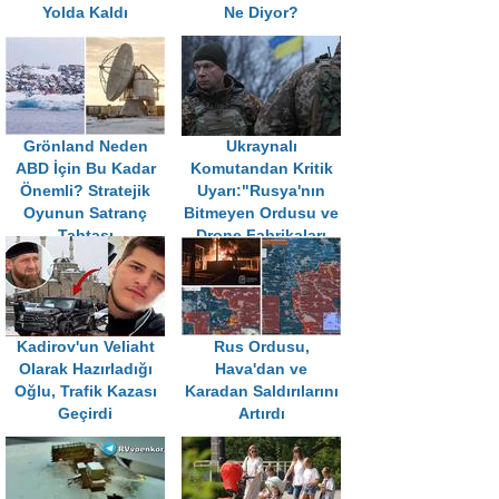
Yolda Kaldı
Ne Diyor?
Grönland Neden
Ukraynalı
ABD İçin Bu Kadar
Komutandan Kritik
Önemli? Stratejik
Uyarı:"Rusya'nın
Oyunun Satranç
Bitmeyen Ordusu ve
Tahtası
Drone Fabrikaları
Var"
Kadirov'un Veliaht
Rus Ordusu,
Olarak Hazırladığı
Hava'dan ve
Oğlu, Trafik Kazası
Karadan Saldırılarını
Geçirdi
Artırdı