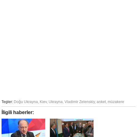
Tegler:
Doğu Ukrayna
,
Kiev
,
Ukrayna
,
Vladimir Zelenskiy
,
anket
,
müzakere
İligili haberler: