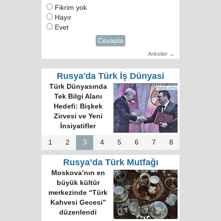
Fikrim yok
Hayır
Evet
Cevapla
Anketler →
Rusya'da Türk İş Dünyasi
Türk Dünyasında
Tek Bilgi Alanı
Hedefi: Bişkek
Zirvesi ve Yeni
İnsiyatifler
1
2
3
4
5
6
7
8
Rusya’da Türk Mutfağı
Moskova’nın en
büyük kültür
merkezinde “Türk
Kahvesi Gecesi”
düzenlendi