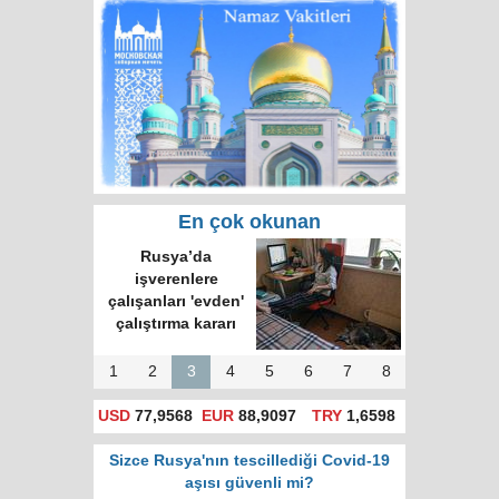
En çok okunan
Rusya’da
işverenlere
çalışanları 'evden'
çalıştırma kararı
1
2
3
4
5
6
7
8
USD
77,9568
EUR
88,9097
TRY
1,6598
Sizce Rusya'nın tescillediği Covid-19
aşısı güvenli mi?