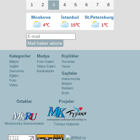
1
2
3
4
5
6
7
8
Moskova
İstanbul
St.Petersburg
4℃
15℃
1℃
Kategoriler
Medya
Kişilikler
Bilişim
Foto Galeri
Yorumlar
Sağlık
Video Galeri
Yazar
Savunma
Karikatürler
Sayfalar
Eğitim
Hakkımızda
Foto
İletişim
Video
Reklam
Arşiv
Ortaklar
Projeler
Moskovsky Komsomolets
Türkiye Haberler