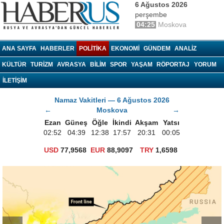
6 Ağustos 2026
perşembe
04:25
Moskova
haberrus.ru
ANA SAYFA
HABERLER
POLITIKA
EKONOMI
GÜNDEM
ANALIZ
KÜLTÜR
TURIZM
AVRASYA
BILIM
SPOR
YAŞAM
RÖPORTAJ
YORUM
İLETİŞİM
Namaz Vakitleri — 6 Ağustos 2026
←
Moskova
→
Ezan
Güneş
Öğle
İkindi
Akşam
Yatsı
02:52
04:39
12:38
17:57
20:31
00:05
USD
77,9568
EUR
88,9097
TRY
1,6598