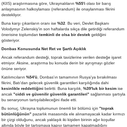
(KIIS) araştırmasına göre, Ukraynalıların
%55'i
olası bir barış
anlaşmasının halkoylaması (referandum) ile onaylanması fikrini
destekliyor.
Buna karşı çıkanların oranı ise
%32
. Bu veri, Devlet Başkanı
Volodymyr Zelenskiy'in son haftalarda sıkça dile getirdiği referandum
önerisine toplumdan
temkinli de olsa bir destek
geldiğini
gösteriyor.
Donbas Konusunda Net Ret ve Şartlı Açıklık
Ancak referandum desteği, toprak tavizlerine verilen desteğe işaret
etmiyor. Aksine, araştırma bu konuda derin bir ayrışmayı gözler
önüne seriyor.
Katılımcıların
%54'ü
, Donbas'ın tamamının Rusya'ya bırakılması
fikrini, Batı'dan gelecek güvenlik garantileri karşılığında dahi
kesinlikle reddettiğini
belirtti. Buna karşılık,
%39'luk bir kesim
ise
ancak
"ciddi ve güvenilir güvenlik garantileri"
sağlanması şartıyla
bu senaryonun tartışılabileceğini ifade etti.
Bu sonuç, Ukrayna toplumunun önemli bir bölümü için
"toprak
bütünlüğünün"
pazarlık masasında ele alınamayacak kadar kırmızı
bir çizgi olduğunu, ancak yaklaşık iki kişiden birinin ağır koşullar
altında böyle bir tartışmaya kapıyı tamamen kapatmadığını