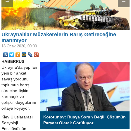
←
→
Ukraynalılar Müzakerelerin Barış Getireceğine
İnanmıyor
18 Ocak 2026, 00:00
HABERRUS -
Ukrayna'da yapılan
yeni bir anket,
savaş yorgunu
toplumun barış
sürecine ilişkin
karmaşık ve
çelişkili duygularını
ortaya koyuyor.
Kiev Uluslararası
Korotunov: Rusya Sorun Değil, Çözümün
Sosyoloji
Parçası Olarak Görülüyor
Enstitüsü'nün