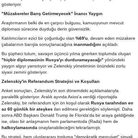
gösteriyor.
"Müzakereler Barış Getirmeyecek" İnancı Yaygın
Araştırmanın belki de en çarpıcı bulgusu, kamuoyunun mevcut
diplomasi sürecine duyduğu derin güvensizlik.
Katılımcıların ezici bir çoğunluğu olan
%69'u
, devam eden müzakere
çabalarının barışla sonuçlanacağına
inanmadığını
açıkladı.
Bu şüpheci tutum, savaşın üçüncü yılına girerken toplumda oluşan
"hiçbir diplomasinin Rusya'yı durduramayacağı"
yönündeki
yaygın algıyı yansıtıyor ve Zelenskiy yönetiminin önündeki zorlu
siyasi zemini gösteriyor.
Zelenskiy'in Referandum Stratejisi ve Koşulları
Anket sonuçları, Zelenskiy'in son dönemdeki açıklamalarıyla
paralellik gösteriyor. Aralık ayında Axios'a verdiği röportajda
Zelenskiy, bir referandum için ön koşul olarak
Rusya tarafından en
az 60 günlük bir ateşkes
ilan edilmesi gerektiğini söylemişti. Daha
sonra ABD Başkanı Donald Trump ile Florida'da bir araya geldiğinde
ise, olası bir anlaşmanın hem parlamentoda (Rada) hem de
halkoylamasında
onaylanabileceğini tekrarlamıştı.
Bu strateji, hem uluslararası topluma "demokratik meşruiyet" sinyali