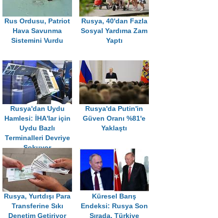
Rus Ordusu, Patriot
Rusya, 40'dan Fazla
Hava Savunma
Sosyal Yardıma Zam
Sistemini Vurdu
Yaptı
Rusya'dan Uydu
Rusya'da Putin'in
Hamlesi: İHA'lar için
Güven Oranı %81'e
Uydu Bazlı
Yaklaştı
Terminalleri Devriye
Sokuyor
Rusya, Yurtdışı Para
Küresel Barış
Transferine Sıkı
Endeksi: Rusya Son
Denetim Getiriyor
Sırada, Türkiye