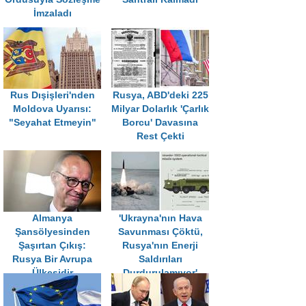
İmzaladı
Rus Dışişleri'nden
Rusya, ABD'deki 225
Moldova Uyarısı:
Milyar Dolarlık 'Çarlık
"Seyahat Etmeyin"
Borcu' Davasına
Rest Çekti
Almanya
'Ukrayna'nın Hava
Şansölyesinden
Savunması Çöktü,
Şaşırtan Çıkış:
Rusya'nın Enerji
Rusya Bir Avrupa
Saldırıları
Ülkesidir
Durdurulamıyor'